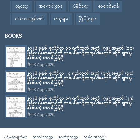
ရွှေသွေး
အရောင်းဌာန
ပုံနှိပ်ရေး
စာပေဗိမာန်
စာပေရေချမ်းစင်
စာမူများ
ပြိုင်ပွဲများ
BOOKS
၂၀၂၆ ခုနှစ်၊ ဇူလိုင်လ ၃၁ ရက်ထုတ် အတွဲ (၇၉)၊ အမှတ် (၃၁)
ပြန်တမ်းစာစောင်ကို စာပေဗိမာန်စာအုပ်အရောင်းဆိုင် များမှ
တစ်ဆင့် စတင်ဖြန့်ချိ
03-Aug-2026
၂၀၂၆ ခုနှစ်၊ ဇူလိုင်လ ၂၄ ရက်ထုတ် အတွဲ (၇၉)၊ အမှတ် (၃၀)
ပြန်တမ်းစာစောင်ကို စာပေဗိမာန်စာအုပ်အရောင်းဆိုင် များမှ
တစ်ဆင့် စတင်ဖြန့်ချိ
03-Aug-2026
၂၀၂၆ ခုနှစ်၊ ဇူလိုင်လ ၁၇ ရက်ထုတ် အတွဲ (၇၉)၊ အမှတ် (၂၉)
ပြန်တမ်းစာစောင်ကို စာပေဗိမာန်စာအုပ်အရောင်းဆိုင် များမှ
တစ်ဆင့် စတင်ဖြန့်ချိ
03-Aug-2026
ပင်မစာမျက်နှာ
သတင်းကဏ္ဍ
ဓာတ်ပုံကဏ္ဍ
သမိုင်းအကျဉ်း