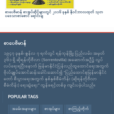
စာပေဗိမာန် စာအုပ်ဆိုင်များတွင် ၂၀၁၆ ခုနှစ် နိုဝင်ဘာလထုတ် သုတ
ပဒေသာစာစောင် ရောင်းချ
စာပေဗိမာန်
၁၉၄၇ ခုနှစ်၊ ဇွန်လ ၇ ရက်တွင် ရန်ကုန်မြို့၊ ပြည်လမ်း၊ အမှတ်
၃၆၁ ရှိ ဆိုရန်တိုဗီလာ (Sorrentovilla) အဆောက်အဦ၌ လွပ်
လပ်ရေးရပြီးနောက် မြန်မာနိုင်ငံပြန်လည်ထူထောင်ရေးအတွက်
ဗိုလ်ချူပ်အောင်ဆန်းခေါင်းဆောင်၍ “ပြည်ထောင်စုမြန်မာနိုင်ငံ
တော် စီးပွားရေးအတွက် နှစ်နှစ်စီမံကိန်း (ဆိုရန်တိုဗီလာ
စီမံကိန်း) ရေးဆွဲရေး” ကွန်ဖရင့်တစ်ခု ကျင်းပခဲ့ပါသည်။
POPULAR TAGS
အခမ်းအနားများ
စာအုပ်များ
စာကြည့်တိုက်