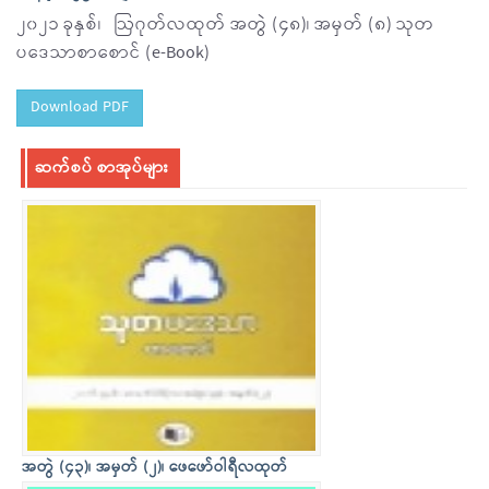
၂၀၂၁ ခုနှစ်၊ ဩဂုတ်လထုတ် အတွဲ (၄၈)၊ အမှတ် (
၈
) သုတ
ပဒေသာစာစောင် (e-Book)
Download PDF
ဆက်စပ် စာအုပ်များ
အတွဲ (၄၃)၊ အမှတ် (၂)၊ ဖေဖော်ဝါရီလထုတ်