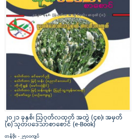
၂၀၂၁ ခုနှစ်၊ ဩဂုတ်လထုတ် အတွဲ (၄၈)၊ အမှတ်
(၈) သုတပဒေသာစာစောင် (e-Book)
တန်ဖိုး - ၂၅၀၀ကျပ်