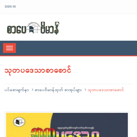
SIGN IN
sarpaybeikman
Toggle
navigation
သုတပဒေသာစာစောင်
ပင်မစာမျက်နှာ
စာပေဗိမာန်ထုတ် စာအုပ်များ
သုတပဒေသာစာစောင်