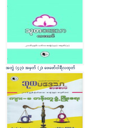
အတွဲ (၄၃)၊ အမှတ် (၂)၊ ဖေဖော်ဝါရီလထုတ်