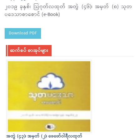
၂၀၁၉ ခုနှစ်၊ ဩဂုတ်လထုတ် အတွဲ (၄၆)၊ အမှတ် (၈) သုတ
ပဒေသာစာစောင် (e-Book)
Download PDF
ဆက်စပ် စာအုပ်များ
အတွဲ (၄၃)၊ အမှတ် (၂)၊ ဖေဖော်ဝါရီလထုတ်