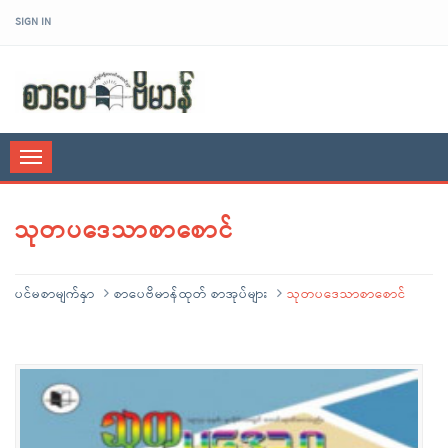
SIGN IN
sarpaybeikman
Toggle
navigation
သုတပဒေသာစာစောင်
ပင်မစာမျက်နှာ
စာပေဗိမာန်ထုတ် စာအုပ်များ
သုတပဒေသာစာစောင်