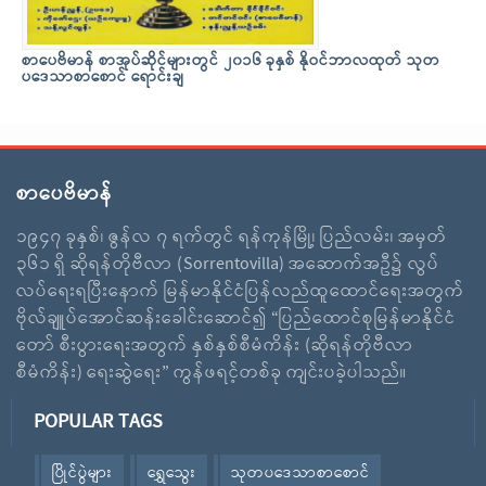
စာပေဗိမာန် စာအုပ်ဆိုင်များတွင် ၂၀၁၆ ခုနှစ် နိုဝင်ဘာလထုတ် သုတ
ပဒေသာစာစောင် ရောင်းချ
စာပေဗိမာန်
၁၉၄၇ ခုနှစ်၊ ဇွန်လ ၇ ရက်တွင် ရန်ကုန်မြို့၊ ပြည်လမ်း၊ အမှတ်
၃၆၁ ရှိ ဆိုရန်တိုဗီလာ (Sorrentovilla) အဆောက်အဦ၌ လွပ်
လပ်ရေးရပြီးနောက် မြန်မာနိုင်ငံပြန်လည်ထူထောင်ရေးအတွက်
ဗိုလ်ချူပ်အောင်ဆန်းခေါင်းဆောင်၍ “ပြည်ထောင်စုမြန်မာနိုင်ငံ
တော် စီးပွားရေးအတွက် နှစ်နှစ်စီမံကိန်း (ဆိုရန်တိုဗီလာ
စီမံကိန်း) ရေးဆွဲရေး” ကွန်ဖရင့်တစ်ခု ကျင်းပခဲ့ပါသည်။
POPULAR TAGS
ပြိုင်ပွဲများ
ရွှေသွေး
သုတပဒေသာစာစောင်