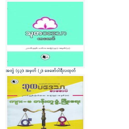
အတွဲ (၄၃)၊ အမှတ် (၂)၊ ဖေဖော်ဝါရီလထုတ်