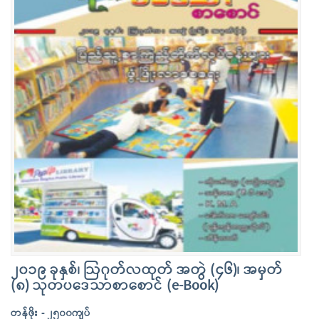
၂၀၁၉ ခုနှစ်၊ ဩဂုတ်လထုတ် အတွဲ (၄၆)၊ အမှတ်
(၈) သုတပဒေသာစာစောင် (e-Book)
တန်ဖိုး - ၂၅၀၀ကျပ်