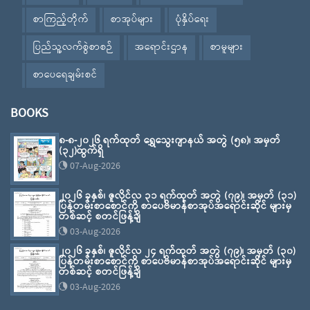
စာကြည့်တိုက်
စာအုပ်များ
ပုံနှိပ်ရေး
ပြည်သူ့လက်စွဲစာစဉ်
အရောင်းဌာန
စာမူများ
စာပေရေချမ်းစင်
BOOKS
၈-၈-၂၀၂၆ ရက်ထုတ် ရွှေသွေးဂျာနယ် အတွဲ (၅၈)၊ အမှတ်
(၃၂)ထွက်ရှိ
07-Aug-2026
၂၀၂၆ ခုနှစ်၊ ဇူလိုင်လ ၃၁ ရက်ထုတ် အတွဲ (၇၉)၊ အမှတ် (၃၁)
ပြန်တမ်းစာစောင်ကို စာပေဗိမာန်စာအုပ်အရောင်းဆိုင် များမှ
တစ်ဆင့် စတင်ဖြန့်ချိ
03-Aug-2026
၂၀၂၆ ခုနှစ်၊ ဇူလိုင်လ ၂၄ ရက်ထုတ် အတွဲ (၇၉)၊ အမှတ် (၃၀)
ပြန်တမ်းစာစောင်ကို စာပေဗိမာန်စာအုပ်အရောင်းဆိုင် များမှ
တစ်ဆင့် စတင်ဖြန့်ချိ
03-Aug-2026