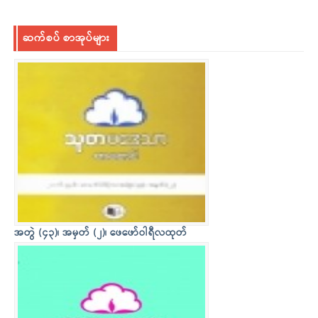
ဆက်စပ် စာအုပ်များ
အတွဲ (၄၃)၊ အမှတ် (၂)၊ ဖေဖော်ဝါရီလထုတ်