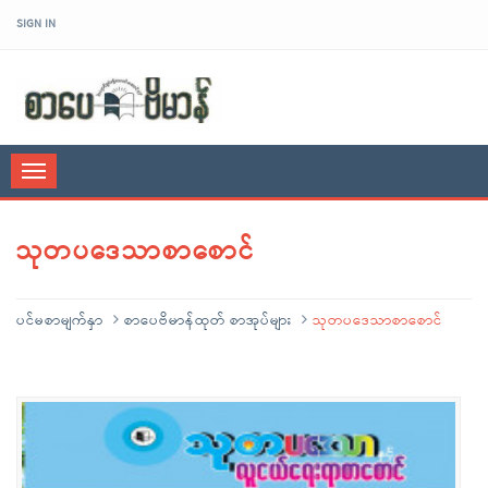
SIGN IN
sarpaybeikman
Toggle
navigation
သုတပဒေသာစာစောင်
ပင်မစာမျက်နှာ
စာပေဗိမာန်ထုတ် စာအုပ်များ
သုတပဒေသာစာစောင်