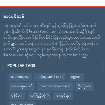
စာပေဗိမာန်
၁၉၄၇ ခုနှစ်၊ ဇွန်လ ၇ ရက်တွင် ရန်ကုန်မြို့၊ ပြည်လမ်း၊ အမှတ်
၃၆၁ ရှိ ဆိုရန်တိုဗီလာ (Sorrentovilla) အဆောက်အဦ၌ လွပ်
လပ်ရေးရပြီးနောက် မြန်မာနိုင်ငံပြန်လည်ထူထောင်ရေးအတွက်
ဗိုလ်ချူပ်အောင်ဆန်းခေါင်းဆောင်၍ “ပြည်ထောင်စုမြန်မာနိုင်ငံ
တော် စီးပွားရေးအတွက် နှစ်နှစ်စီမံကိန်း (ဆိုရန်တိုဗီလာ
စီမံကိန်း) ရေးဆွဲရေး” ကွန်ဖရင့်တစ်ခု ကျင်းပခဲ့ပါသည်။
POPULAR TAGS
အရောင်းဌာန
ပြည်သူ့လက်စွဲစာစဉ်
ရွှေသွေး
စာပေရေချမ်းစင်
သုတပဒေသာစာစောင်
ပြိုင်ပွဲများ
ပုံနှိပ်ရေး
စာကြည့်တိုက်
စာအုပ်များ