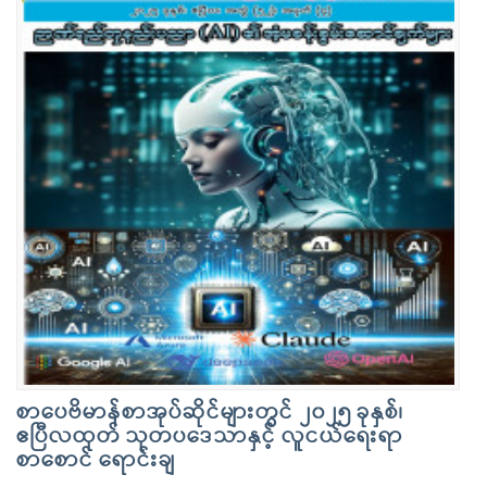
စာပေဗိမာန်စာအုပ်ဆိုင်များတွင် ၂၀၂၅ ခုနှစ်၊
ဧပြီလထုတ် သုတပဒေသာနှင့် လူငယ်ရေးရာ
စာစောင် ရောင်းချ