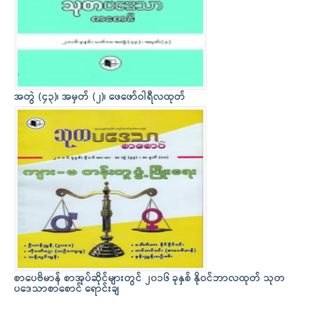
အတွဲ (၄၃)၊ အမှတ် (၂)၊ ဖေဖော်ဝါရီလထုတ်
စာပေဗိမာန် စာအုပ်ဆိုင်များတွင် ၂၀၁၆ ခုနှစ် နိုဝင်ဘာလထုတ် သုတ
ပဒေသာစာစောင် ရောင်းချ