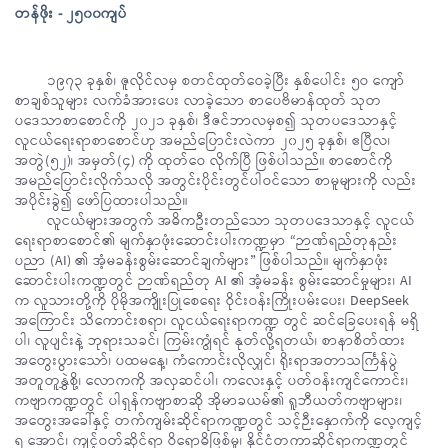
တန်ဖိုး - ၂၅၀၀ကျပ်
၁၉၇၃ ခုနှစ်၊ ဇူလိုင်လမှ စတင်ထုတ်ဝေခဲ့ပြီး နှစ်ပေါင်း ၅ဝ ကျော်
စာချစ်သူများ လက်ခံအားပေး လာခဲ့သော စာပေဗိမာန်ထုတ် သုတ
ပဒေသာစာစောင်ကို ၂၀၂၁ ခုနှစ်၊ ဒီဇင်ဘာလမှစ၍ သုတပဒေသာနှင့်
လူငယ်ရေးရာစာစောင်ဟု အမည်ပြောင်းလဲကာ ၂၀၂၅ ခုနှစ်၊ ဧပြီလ၊
အတွဲ(၅၂)၊ အမှတ်(၄) ကို ထုတ်ဝေ လိုက်ပြီ ဖြစ်ပါသည်။ စာစောင်ကို
အမည်ပြောင်းလိုက်သလို အတွင်းပိုင်းတွင်ပါဝင်သော စာမူများကို လည်း
အပိုင်းခွဲ၍ ဖော်ပြထားပါသည်။
လူငယ်များအတွက် အဓိကဦးတည်သော သုတပဒေသာနှင့် လူငယ်
ရေးရာစာစောင်၏ မျက်နှာဖုံးဆောင်းပါးကဏ္ဍမှာ “ဉာဏ်ရည်တုနည်း
ပညာ (AI) ၏ အံ့မခန်းစွမ်းဆောင်ချက်များ” ဖြစ်ပါသည်။ မျက်နှာဖုံး
ဆောင်းပါးကဏ္ဍတွင် ဉာဏ်ရည်တု AI ၏ အံ့မခန်း စွမ်းဆောင်မှုများ၊ AI
က လူသားတို့ကို ပိုမိုအကျိုးပြုစေရေး ဝိုင်းဝန်းကြိုးပမ်းပေး၊ DeepSeek
အကြောင်း သိကောင်းစရာ၊ လူငယ်ရေးရာကဏ္ဍ တွင် ဆင်ခြေပေးရန် မရှိ
ပါ၊ လူပျင်းနဲ့ ဘုရားသခင်၊ ကြမ်းကျွံရင် နုတ်လို့ရတယ်၊ စာနာစိတ်ထား
အတွေးပွားသော်၊ ပထမနေ့၊ ကံကောင်းလိုလျှင်၊ ရိုးရာအတာသင်္ကြန်ပွဲ
အတူတူနွှဲစို့၊ လောကကို အလှဆင်ပါ၊ ကလေးနှင့် ပတ်ဝန်းကျင်ကောင်း၊
ကဗျာကဏ္ဍတွင် ပါရှန်ကဗျာစာဆို အိုမာခယမ်၏ ရူဘီယတ်ကဗျာများ၊
အတွေးအခေါ်နှင့် တက်ကျမ်းဆိုင်ရာကဏ္ဍတွင် သင့်ဉီးနှောက်ကို လေ့ကျင့်
ရ အောင်၊ ကျင့်ဝတ်ဆိုင်ရာ ဝိရောဓိဖြစ်မှု၊ နိုင်ငံတကာဆိုင်ရာကဏ္ဍတွင်