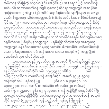
အန်ကာနယ်မြေကို လေ့လာခြင်း (အပိုင်း-၄)၊ အနီရောင်ဖြင့် အောင်ပန်း
ဆင်မည်၊ သဘာဝပတ်ဝန်းကျင် ရှုထောင့်ဆိုင်ရာကဏ္ဍတွင် အစာမှီဝဲပုံ
ထူးခြားသော ငှက်များ (၂)၊ အစိမ်းရောင်စွမ်းအင်၊ သူတို့နေရာ အဖြေရှာ
သော်၊ စီးပွားရေး ဆိုင်ရာကဏ္ဍတွင် MSMEs လုပ်ငန်းအစ စီမံကိန်းရေးဆွဲ
ခြင်းက (၂)၊ ကလေးအလုပ်သမား ပပျောက်ရေး ဆိုင်ရာကဏ္ဍတွင် နိုင်ငံ့
အလှမပြယ်ရေး ကလေးအလုပ်သမားအရေး ကာကွယ်ပေး၊ အမုန်းစကား
ဆိုင်ရာ ကဏ္ဍတွင် အမုန်းစကားဆိုင်ရာ၊ ကျန်းမာရေးဆိုင်ရာကဏ္ဍတွင်
အသက် ၆၀ ကျော် အမျိုးသမီးများ သတိထားနိုင်စေရန်၊ စိတ်ကျန်းမာရေး
ဂရုစိုက်ပေး၊ ဖြစ်ရပ်မှန်ကဏ္ဍတွင် ပါရမီမြောက်တဲ့အလှူ၊ အထွေထွေ
ကဏ္ဍတွင် နေ့စဉ်နားထောင်ရမည့်သတင်း၊ ခဲတံသမိုင်း၊ ထိန်းသိမ်းသင့်
သော မြန်မာ့ပဒေသာ ပင် ထန်းတော၊ ဟာသ စသည်ဖြင့် ကဏ္ဍမျိုးစုံ
ဆောင်းပါးများ ပါဝင်ပါသည်။
သုတပဒေသာနှင့် လူငယ်ရေးရာစာစောင်ကို တစ်အုပ်လျှင် ၂၅ဝဝ
ကျပ်နှုန်းဖြင့် စာပေဗိမာန် စာအုပ်ဆိုင်၊ အမှတ် (တ-၅၅)၊ သပြေကုန်းစျေး၊
နေပြည်တော်စာအုပ်ဆိုင်၊ ဖုန်း ၀၉-၄၄၉၅၄၀၆၆၇၊ ဖုန်း
ဝ၆၇-၃၄၁၄၆၈၁၊ စာပေဗိမာန် စာအုပ်ဆိုင်၊ အမှတ် (၅၂၉-၅၃၁)၊
ကုန်သည်လမ်း၊ ရန်ကုန်မြို့၊ ဖုန်း ဝ၁-၈၂၄၉ဝ၃၁၊ ၀၁-
၈၃၈၁၄၄၈၊ စာပေဗိမာန် စာအုပ်ဆိုင်၊ ၈၆ လမ်း၊ ၂၁ လမ်းနှင့် ၂၂
လမ်းကြား၊ မန္တလေး၊ ဖုန်း ဝ၂-၄၀၃ဝ၁၈၆၊ ရန်ကုန်မြို့ရှိ စာအုပ်ဆိုင်ကြီး
များတွင် ဝယ်ယူရရှိနိုင်ပြီး လက်ကားမှာယူ လိုပါက စာပေဗိမာန် စာအုပ်
ဆိုင် အမှတ် (၅၂၉-၅၃၁)၊ ကုန်သည်လမ်း၊ ရန်ကုန်မြို့၊ ဖုန်း-
ဝ၁-၈၂၄၉ဝ၃၁၊ ၀၁-၈၃၈၁၄၄၈ သို့ ဆက်သွယ်မှာယူနိုင်ပါသည်။