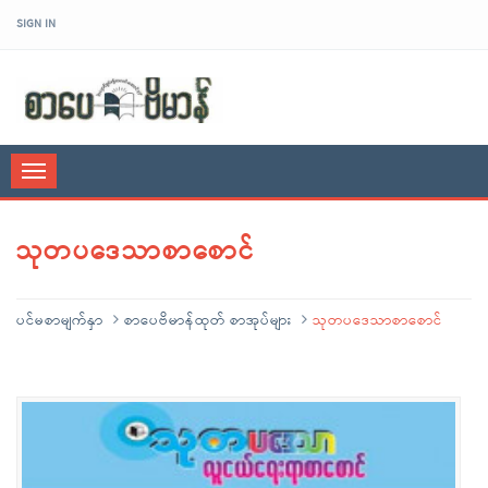
SIGN IN
sarpaybeikman
Toggle
navigation
သုတပဒေသာစာစောင်
ပင်မစာမျက်နှာ
စာပေဗိမာန်ထုတ် စာအုပ်များ
သုတပဒေသာစာစောင်