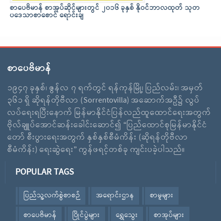
စာပေဗိမာန် စာအုပ်ဆိုင်များတွင် ၂၀၁၆ ခုနှစ် နိုဝင်ဘာလထုတ် သုတ
ပဒေသာစာစောင် ရောင်းချ
စာပေဗိမာန်
၁၉၄၇ ခုနှစ်၊ ဇွန်လ ၇ ရက်တွင် ရန်ကုန်မြို့၊ ပြည်လမ်း၊ အမှတ်
၃၆၁ ရှိ ဆိုရန်တိုဗီလာ (Sorrentovilla) အဆောက်အဦ၌ လွပ်
လပ်ရေးရပြီးနောက် မြန်မာနိုင်ငံပြန်လည်ထူထောင်ရေးအတွက်
ဗိုလ်ချူပ်အောင်ဆန်းခေါင်းဆောင်၍ “ပြည်ထောင်စုမြန်မာနိုင်ငံ
တော် စီးပွားရေးအတွက် နှစ်နှစ်စီမံကိန်း (ဆိုရန်တိုဗီလာ
စီမံကိန်း) ရေးဆွဲရေး” ကွန်ဖရင့်တစ်ခု ကျင်းပခဲ့ပါသည်။
POPULAR TAGS
ပြည်သူ့လက်စွဲစာစဉ်
အရောင်းဌာန
စာမူများ
စာပေဗိမာန်
ပြိုင်ပွဲများ
ရွှေသွေး
စာအုပ်များ