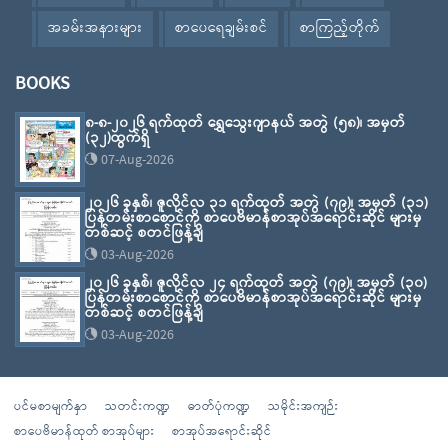
အခမ်းအနားများ
စာပေရေချမ်းစင်
စာကြည့်တိုက်
BOOKS
၈-၈-၂၀၂၆ ရက်ထုတ် ရွှေသွေးဂျာနယ် အတွဲ (၅၈)၊ အမှတ်
(၃၂)ထွက်ရှိ
07-Aug-2026
၂၀၂၆ ခုနှစ်၊ ဇူလိုင်လ ၃၁ ရက်ထုတ် အတွဲ (၇၉)၊ အမှတ် (၃၁)
ပြန်တမ်းစာစောင်ကို စာပေဗိမာန်စာအုပ်အရောင်းဆိုင် များမှ
တစ်ဆင့် စတင်ဖြန့်ချိ
03-Aug-2026
၂၀၂၆ ခုနှစ်၊ ဇူလိုင်လ ၂၄ ရက်ထုတ် အတွဲ (၇၉)၊ အမှတ် (၃၀)
ပြန်တမ်းစာစောင်ကို စာပေဗိမာန်စာအုပ်အရောင်းဆိုင် များမှ
တစ်ဆင့် စတင်ဖြန့်ချိ
03-Aug-2026
ပင်မစာမျက်နှာ
သတင်းကဏ္ဍ
ဓာတ်ပုံကဏ္ဍ
သမိုင်းအကျဉ်း
စာပေဗိမာန်ထုတ် စာအုပ်များ
စာအုပ်အရောင်းဆိုင်