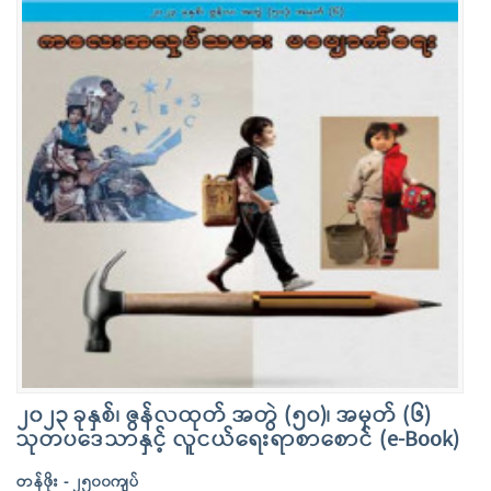
၂၀၂၃ ခုနှစ်၊ ဇွန်လထုတ် အတွဲ (၅၀)၊ အမှတ် (၆)
သုတပဒေသာနှင့် လူငယ်ရေးရာစာစောင် (e-Book)
တန်ဖိုး - ၂၅၀၀ကျပ်