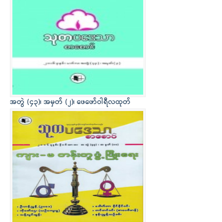
အတွဲ (၄၃)၊ အမှတ် (၂)၊ ဖေဖော်ဝါရီလထုတ်