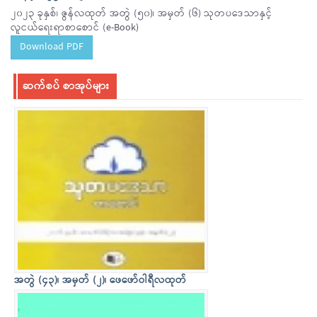
၂၀၂၃ ခုနှစ်၊ ဇွန်လထုတ် အတွဲ (၅၀)၊ အမှတ် (၆) သုတပဒေသာနှင့်
လူငယ်ရေးရာစာစောင် (e-Book)
Download PDF
ဆက်စပ် စာအုပ်များ
အတွဲ (၄၃)၊ အမှတ် (၂)၊ ဖေဖော်ဝါရီလထုတ်