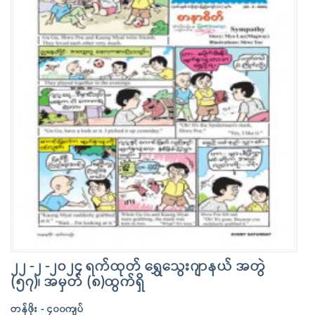
၂၂ -၂ -၂၀၂၄ ရက်ထုတ် ရွှေသွေးဂျာနယ် အတွဲ
(၅၇)၊ အမှတ် (၈)ထွက်ရှိ
တန်ဖိုး - ၄၀၀ကျပ်