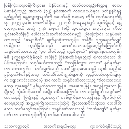
ပြန်ကြားရေးဝန်ကြီးဌာန၊ ပုံနှိပ်ရေးနှင့် ထုတ်ဝေရေးဦးစီးဌာန၊ စာပေ
ဗိမာန်ရုံးသည် အသက် (၁၂) နှစ်အောက် ကလေးငယ်များ ဖတ်ရှုနိုင်ရန်
ရည်ရွယ်၍ ရွှေသွေးဂျာနယ်ကို အပတ်စဉ် စနေနေ့ တိုင်း ထုတ်ဝေလျက်ရှိ
ရာ ၂၀၂၅ ခုနှစ်၊ ဖေဖော်ဝါရီလ ၂၂ ရက် (စနေနေ့)တွင် ထွက်ရှိမည့် ရွှေ
သွေးဂျာနယ် အတွဲ (၅၇)၊ အမှတ် (၈)၌ သူငယ်ချင်း အချင်းချင်း ကိုယ်
ချင်းစာစိတ်ဖြင့် ပေါင်းသင်းဆက်ဆံတတ်ရမည် ဖြစ်ကြောင်း သရုပ်ဖော်
ထားသည့် “စာနာစိတ်” မျက်နှာဖုံးကာတွန်း၊ တစ်ဦး ဒုက္ခရောက်လျှင်
တစ်ဦးက ကူညီခြင်းသည် ကောင်းသောအပြုအမူဖြစ်ကြောင်းကို
သရုပ်ဖော်ထားသည့် “ပုပု ပါဝင်သည့် ကူညီရမယ်” နှစ်မျက်နှာကာတွန်း၊
မိမိ ဒုက္ခ‌ရောက်ချိန်တွင် အပ်ဖြင့် ပြန်အထိုးခံရမည်ကို ကြောက်သော ဖိုး
ပိန်အကြောင်း သရုပ်ဖော်ထားသည့် “ဘာဖြစ်သွား တာလဲ” နှစ်မျက်နှာ
ဟာသကာတွန်း၊ ဟင်းရွက်သည် မောင်ဖြူလှလေးသည် သူ၏ သည်းခံ
ခွင့်လွှတ်စိတ်နှင့်အတူ ဟင်းသီးဟင်းရွက်များကို လှည့်လည်ရောင်းချရာ
က စျေး‌‌ရောင်းကောင်းပုံ အကြောင်း သရုပ်ဖော်ထားသည့် “စိတ်ထားလေး
တော့ လှစေချင်” နှစ်မျက်နှာကာတွန်း၊ အမေးအမြန်း အလွန်ထူသော မြ
ဂျိုးနှင့် ကိုယ်ဝန်ဆောင် အမျိုးသမီးအကြောင်း ဟာသဖြစ်ဖွယ် သရုပ်ဖော်
ထားသည့် “မြဂျိုးနှင့် သူ့အတွေး” တစ်မျက်နှာကာတွန်းနှင့် ချိုချဉ်ကြော်
စားရမည်ကို အချဉ်မကြိုက်သောကြောင့် ချိုသောအပိုင်းကိုသာ ပေးပါဆို
သော ဘယ်ကျော်အကြောင်း သရုပ်ဖော်ထားသည့် “ဘယ်ကျော်” မျက်နှာ
ဝက် ဟာသကာတွန်းတို့ကို တင်ဆက်ထားပါသည်။
သုတကဏ္ဍတွင် အသက်အရွယ်မရွေး ကူးစက်ခံရနိုင်သည့်