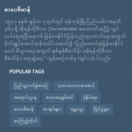
စာပေဗိမာန်
၁၉၄၇ ခုနှစ်၊ ဇွန်လ ၇ ရက်တွင် ရန်ကုန်မြို့၊ ပြည်လမ်း၊ အမှတ်
၃၆၁ ရှိ ဆိုရန်တိုဗီလာ (Sorrentovilla) အဆောက်အဦ၌ လွပ်
လပ်ရေးရပြီးနောက် မြန်မာနိုင်ငံပြန်လည်ထူထောင်ရေးအတွက်
ဗိုလ်ချူပ်အောင်ဆန်းခေါင်းဆောင်၍ “ပြည်ထောင်စုမြန်မာနိုင်ငံ
တော် စီးပွားရေးအတွက် နှစ်နှစ်စီမံကိန်း (ဆိုရန်တိုဗီလာ
စီမံကိန်း) ရေးဆွဲရေး” ကွန်ဖရင့်တစ်ခု ကျင်းပခဲ့ပါသည်။
POPULAR TAGS
ပြည်သူ့လက်စွဲစာစဉ်
သုတပဒေသာစာစောင်
အရောင်းဌာန
စာပေရေချမ်းစင်
ပုံနှိပ်ရေး
စာပေဗိမာန်
စာအုပ်များ
ရွှေသွေး
ပြိုင်ပွဲများ
စာကြည့်တိုက်