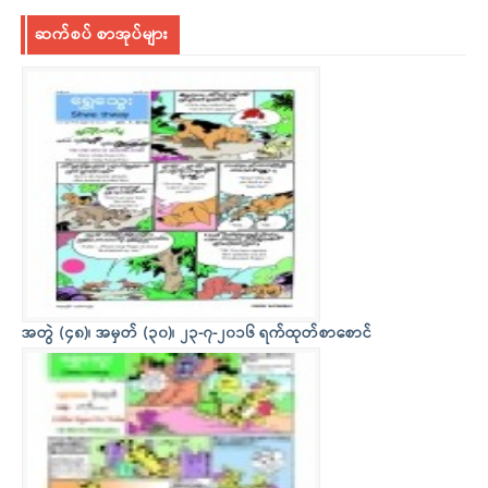
ဆက်စပ် စာအုပ်များ
အတွဲ (၄၈)၊ အမှတ် (၃၀)၊ ၂၃-၇-၂၀၁၆ ရက်ထုတ်စာစောင်