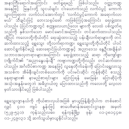
အနာကြီးရောဂါအကြောင်း ဖတ်ရှုရမည် ဖြစ်ပါသည်။ ဝတ္ထုကဏ္ဍ
အနေဖြင့် မြနှင်းတို့ သူငယ်ချင်း ငါးယောက်သည် လက်ပံပွင့် ကောက်
သွားကြရာက လက်ပံပင်အောက်တွင် ‘လက်ပံပွင့်ကောက် အရောက်လာ
မယ်’ သီချင်းဖြင့် တေးသရုပ်ဖော် ကဖြစ်ကြပုံအကြောင်း ရေးဖွဲ့ထား
ပါသည်။ ပုံပြင်ကဏ္ဍတွင် စက္ကူလေယာဉ်လေး များကို လေထဲ ပစ်လွှတ်ရ
သည်ကို နှစ်သက်သော မောင်မောင်အကြောင်း တင်ဆက်ထားပါသည်။
ထို့ပြင် ကလေးတို့ကိုယ်တိုင် ရေးဆွဲထားသည့် ပန်းချီလက်ရာများကို တင်
ဆက်ထားသည့် ရွှေသွေး တို့လက်ရာကဏ္ဍ၊ ရွှေသွေးတို့ကိုယ်တိုင် ပါဝင်
ဆောင်ရွက်နိုင်မည့် ဆေးရောင်ခြယ်ကဏ္ဍနှင့် အညာဒေသ နွေဦးအချိန်ခါ
သဘာဝအလှတရားများအကြောင်း ရေးဖွဲ့ထားသည့် ‌ဆရာ ကိုကျော်စွာ
(ကျိုက်ပိ)၏ “အညာနွေပန်းချီ” ကဗျာကဏ္ဍတို့ကိုလည်း တင်ဆက်ထား
ပါသည်။ အင်္ဂလိပ်စာကဏ္ဍ အနေဖြင့် လူနေတိုက်ခန်းကို ပြောင်းရွေ့လာသူ
အသစ်က အိမ်နီးချင်းတစ်ယောက်ကို ပင်းမင်းဆိုင်၊ ကုန်စုံဆိုင် စသည့်
နေရာများ၏ နာ
မည်စာရင်းများ ပြောပြရန် မေးမြန်း ပြောဆိုပုံကို
အသုံးအနှုန်းမတူဘဲ အဓိပ္ပာယ်တူ ပြောထားသည်ကို ကလေးတို့ လေ့လာ
မှတ်သားနိုင်မည် ဖြစ်ပါသည်။
ရွှေသွေးဂျာနယ်ကို ကိုယ်စားလှယ်အဖြစ် မှာယူဖြန့်ချိလိုပါက တစ်စောင်
လျှင် ၄၀၀ ကျပ် နှုန်းဖြင့် စာပေဗိမာန်အရောင်းဌာနစု၊ အမှတ်
(၅၂၉-၅၃၁)၊ ကုန်သည်လမ်း၊ ရန်ကုန်မြို့။ ဖုန်း ၀၁-၃၈၁၄၄၈၊
၀၁-၂၄၉၀၃၁ သို့ ဆက်သွယ်မှာယူနိုင်ပါသည်။