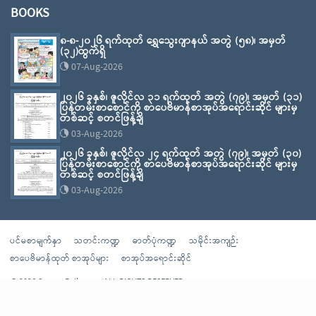
BOOKS
၈-၈-၂၀၂၆ ရက်ထုတ် ရွှေသွေးဂျာနယ် အတွဲ (၅၈)၊ အမှတ်
(၃၂)ထွက်ရှိ
07-Aug-2026
၂၀၂၆ ခုနှစ်၊ ဇူလိုင်လ ၃၁ ရက်ထုတ် အတွဲ (၇၉)၊ အမှတ် (၃၁)
ပြန်တမ်းစာစောင်ကို စာပေဗိမာန်စာအုပ်အရောင်းဆိုင် များမှ
တစ်ဆင့် စတင်ဖြန့်ချိ
03-Aug-2026
၂၀၂၆ ခုနှစ်၊ ဇူလိုင်လ ၂၄ ရက်ထုတ် အတွဲ (၇၉)၊ အမှတ် (၃၀)
ပြန်တမ်းစာစောင်ကို စာပေဗိမာန်စာအုပ်အရောင်းဆိုင် များမှ
တစ်ဆင့် စတင်ဖြန့်ချိ
03-Aug-2026
ပင်မစာမျက်နှာ
သတင်းကဏ္ဍ
ဓာတ်ပုံကဏ္ဍ
သမိုင်းအကျဉ်း
စာပေဗိမာန်ထုတ် စာအုပ်များ
စာအုပ်အရောင်းဆိုင်
© 2026 Sarpay Beikman - ALL RIGHTS RESERVED
Powered By
Sarpaybeikman