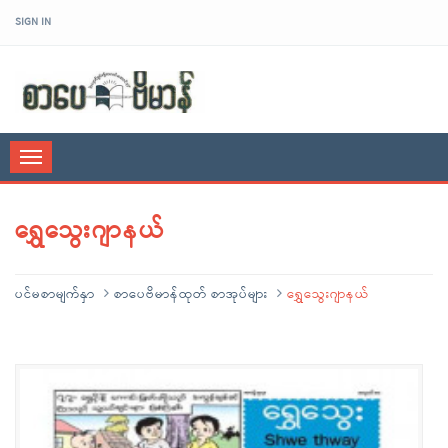
SIGN IN
sarpaybeikman
Toggle
navigation
ရွှေသွေးဂျာနယ်
ပင်မစာမျက်နှာ
စာပေဗိမာန်ထုတ် စာအုပ်များ
ရွှေသွေးဂျာနယ်