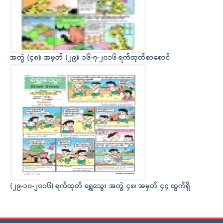
အတွဲ (၄၈)၊ အမှတ် (၂၉)၊ ၁၆-၇-၂၀၁၆ ရက်ထုတ်စာစောင်
(၂၉-၁၀-၂၀၁၆) ရက်ထုတ် ရွှေသွေး အတွဲ ၄၈၊ အမှတ် ၄၄ ထွက်ရှိ