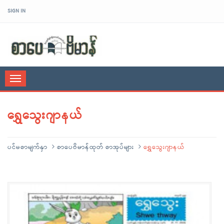
SIGN IN
sarpaybeikman
Toggle
navigation
ရွှေသွေးဂျာနယ်
ပင်မစာမျက်နှာ
စာပေဗိမာန်ထုတ် စာအုပ်များ
ရွှေသွေးဂျာနယ်