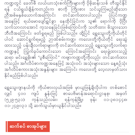
ကဏ္ဍတွင် ခေတ်မီ လယ်ယာသုံးစက်ကြီးများကို ပိုမိုဆန်းသစ် တီထွင်နိုင်
ရန် ငယ်ရွယ်ချိန်ကတည်းက စာကို ကြိုးစား သင်ယူကြမည်ဆိုသော
ညီအစ်မနှစ်ယောက်အကြောင်း တင်ဆက်ထားပါသည်။ ပုံပြင်ကဏ္ဍ
အနေဖြင့် ရယ်မောပျော်ရွှင်စွာ နေထိုင်ခြင်းက သူ၏ ရောဂါကို ပိုပြီး
သက်သာလာအောင် ကုသနေခြင်းဖြစ်ကြောင်းကို သတိထား မိသွားသော
ဘီလီအကြောင်း ဖတ်ရှုရမည် ဖြစ်ပါသည်။ ထို့ပြင် ရွှေသွေးတို့ကိုယ်တိုင်
ပါဝင် ဆောင်ရွက်ရမည့် ဉာဏ်စမ်းကဏ္ဍ၊ ကလေးတို့ကိုယ်တိုင် ရေးဆွဲ
ထားသည့် ပန်းချီလက်ရာများကို တင်ဆက်ထားသည့် ရွှေသွေးတို့လက်ရာ
ကဏ္ဍနှင့် ကြွက်ခုပ်ကောင်းသော ကြောင်အကြောင်း ရေးဖွဲ့ထားသည့်
ဆရာ မင်းရွှေမိုး၏ “ပူစီကြောင်” ကဗျာကဏ္ဍတို့ကိုလည်း တင်ဆက်ထား
ပါသည်။ အင်္ဂလိပ်စာကဏ္ဍအနေဖြင့် အသုံးဝင်၊ အသုံးများသော နေ့စဉ်သုံး
အင်္ဂလိပ်စကားအသုံးအနှုန်းများ အကြောင်း ကလေးတို့ လေ့လာမှတ်သား
နိုင်မည်ဖြစ်ပါသည်။
ရွှေသွေးဂျာနယ်ကို ကိုယ်စားလှယ်အဖြစ် မှာယူဖြန့်ချိလိုပါက တစ်စောင်
လျှင် ၄၀၀ ကျပ် နှုန်းဖြင့် စာပေဗိမာန်အရောင်းဌာနစု၊ အမှတ်
(၅၂၉-၅၃၁)၊ ကုန်သည်လမ်း၊ ရန်ကုန်မြို့။ ဖုန်း ၀၁-၃၈၁၄၄၈၊
၀၁-၂၄၉၀၃၁ သို့ ဆက်သွယ်မှာယူနိုင်ပါသည်။
ဆက်စပ် စာအုပ်များ