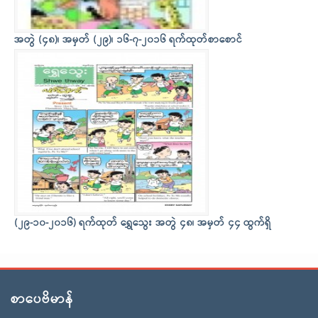
အတွဲ (၄၈)၊ အမှတ် (၂၉)၊ ၁၆-၇-၂၀၁၆ ရက်ထုတ်စာစောင်
(၂၉-၁၀-၂၀၁၆) ရက်ထုတ် ရွှေသွေး အတွဲ ၄၈၊ အမှတ် ၄၄ ထွက်ရှိ
စာပေဗိမာန်