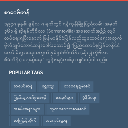
စာပေဗိမာန်
၁၉၄၇ ခုနှစ်၊ ဇွန်လ ၇ ရက်တွင် ရန်ကုန်မြို့၊ ပြည်လမ်း၊ အမှတ်
၃၆၁ ရှိ ဆိုရန်တိုဗီလာ (Sorrentovilla) အဆောက်အဦ၌ လွပ်
လပ်ရေးရပြီးနောက် မြန်မာနိုင်ငံပြန်လည်ထူထောင်ရေးအတွက်
ဗိုလ်ချူပ်အောင်ဆန်းခေါင်းဆောင်၍ “ပြည်ထောင်စုမြန်မာနိုင်ငံ
တော် စီးပွားရေးအတွက် နှစ်နှစ်စီမံကိန်း (ဆိုရန်တိုဗီလာ
စီမံကိန်း) ရေးဆွဲရေး” ကွန်ဖရင့်တစ်ခု ကျင်းပခဲ့ပါသည်။
POPULAR TAGS
စာပေဗိမာန်
ရွှေသွေး
စာပေရေချမ်းစင်
ပြည်သူ့လက်စွဲစာစဉ်
စာအုပ်များ
ပုံနှိပ်ရေး
အခမ်းအနားများ
သုတပဒေသာစာစောင်
စာကြည့်တိုက်
အရောင်းဌာန