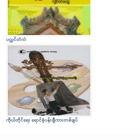
ပလ္လင်တံကဲ
ကိုယ်တိုင်ရေး ရောင်စုံပန်းချီကားတစ်ချပ်