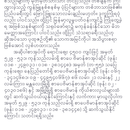
စသည်များကို မှတ်မှတ်သားသား တင်ပြသည်။ တစ်ချိန်က ကြီး
ထွားခဲ့သည့် ကွန်မြူနစ်စနစ်မှ ပုံပြင်များက တစ်ဘာသာဖြစ်၏။
ပြည်ပခရီးတွင် ဖြောင့်ဖြူးသောလမ်းချည်းမဟုတ်။ ဒုက္ခကြုံရပုံ
လည်း ပါဝင်သည်။ ထို့ပြင် မြန်မာ့လူမှုပတ်ဝန်းကျင်၌ ကြုံတွေ့ခဲ့
ရ အဖြစ်သနစ်များကို သရုပ်ဖော်ရာ၌ မကုန်ခန်းနိုင်သော မိဘ
မေတ္တာအကြောင်း ပါဝင်သည်။ ထို့ပြင် သံသရာခရီးသည်ဟု
ဆိုအပ်သော ပုထုဇဉ်တို့၏ သောကအမြင်ကိုပါ အသိပွားစရာ
ဖြစ်အောင် လှစ်ဟထားသည်။
အဆိုပါစာအုပ်ကို ရောင်းဈေး ၄၅ဝဝ ကျပ်ဖြင့် အမှတ်
၅၂၉ - ၅၃၁၊ ကုန်သည်လမ်းရှိ စာပေ ဗိမာန်စာအုပ်ဆိုင် (ဖုန်း
ဝ၁၈ - ၂၄၉ဝ၃၁ ၊ ဝ၁၈ - ၃၈၁၄၄၈)၊ အမှတ် (တ-၅၅)၊ သပြေ
ကုန်းဈေး၊ နေပြည်တော်ရှိ စာပေဗိမာန်စာအုပ်ဆိုင် (ဖုန်း ဝ၆၇
- ၃၄၁၄၆၈၁၊ ဝ၉ - ၄၄၉၅၄ဝ၆၆၇)၊ ၈၆ လမ်း၊ ၂၁ လမ်းနှင့် ၂၂
လမ်းကြား၊ မန္တလေးမြို့ရှိ စာပေဗိမာန်စာအုပ်ဆိုင် (ဖုန်း ဝ၂ -
၄ဝ၃ဝ၁၈၆) နှင့် အမြို့မြို့ရှိ စာပေဗိမာန် ကိုယ်စားလှယ်များထံ
တွင် ဆက်သွယ်ဝယ်ယူနိုင်ကြောင်းနှင့် လက်ကား မှာယူလိုပါက
အမှတ် ၅၂၉ - ၅၃၁၊ ကုန်သည်လမ်းရှိ စာပေဗိမာန်စာအုပ်ဆိုင်
(ဖုန်း ဝ၁၈ - ၂၄၉ဝ၃၁ ၊ ဝ၁၈ - ၃၈၁၄၄၈) သို့ ဆက်သွယ်နိုင်
ကြောင်း သတင်းရရှိသည်။