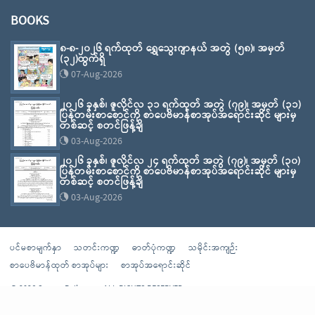
BOOKS
၈-၈-၂၀၂၆ ရက်ထုတ် ရွှေသွေးဂျာနယ် အတွဲ (၅၈)၊ အမှတ်
(၃၂)ထွက်ရှိ
07-Aug-2026
၂၀၂၆ ခုနှစ်၊ ဇူလိုင်လ ၃၁ ရက်ထုတ် အတွဲ (၇၉)၊ အမှတ် (၃၁)
ပြန်တမ်းစာစောင်ကို စာပေဗိမာန်စာအုပ်အရောင်းဆိုင် များမှ
တစ်ဆင့် စတင်ဖြန့်ချိ
03-Aug-2026
၂၀၂၆ ခုနှစ်၊ ဇူလိုင်လ ၂၄ ရက်ထုတ် အတွဲ (၇၉)၊ အမှတ် (၃၀)
ပြန်တမ်းစာစောင်ကို စာပေဗိမာန်စာအုပ်အရောင်းဆိုင် များမှ
တစ်ဆင့် စတင်ဖြန့်ချိ
03-Aug-2026
ပင်မစာမျက်နှာ
သတင်းကဏ္ဍ
ဓာတ်ပုံကဏ္ဍ
သမိုင်းအကျဉ်း
စာပေဗိမာန်ထုတ် စာအုပ်များ
စာအုပ်အရောင်းဆိုင်
© 2026 Sarpay Beikman - ALL RIGHTS RESERVED
Powered By
Sarpaybeikman