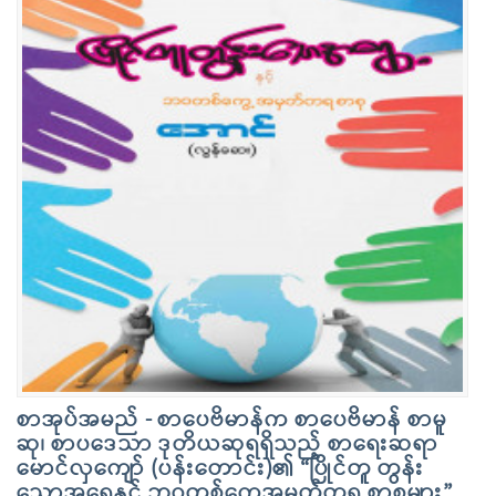
စာအုပ်အမည် - စာပေဗိမာန်က စာပေဗိမာန် စာမူ
ဆု၊ စာပဒေသာ ဒုတိယဆုရရှိသည့် စာရေးဆရာ
မောင်လှကျော် (ပန်းတောင်း)၏ “ပြိုင်တူ တွန်း
သောအရွေ့နှင့် ဘဝတစ်ကွေ့အမှတ်တရ စာစုများ”