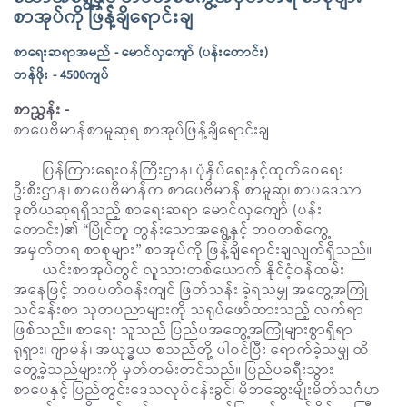
စာအုပ်ကို ဖြန့်ချိရောင်းချ
စာရေးဆရာအမည် - မောင်လှကျော် (ပန်းတောင်း)
တန်ဖိုး - 4500ကျပ်
စာညွှန်း -
စာပေဗိမာန်စာမူဆုရ စာအုပ်ဖြန့်ချိရောင်းချ
ပြန်ကြားရေးဝန်ကြီးဌာန၊ ပုံနှိပ်ရေးနှင့်ထုတ်ဝေရေး
ဦးစီးဌာန၊ စာပေဗိမာန်က စာပေဗိမာန် စာမူဆု၊ စာပဒေသာ
ဒုတိယဆုရရှိသည့် စာရေးဆရာ မောင်လှကျော် (ပန်း
တောင်း)၏ “ပြိုင်တူ တွန်းသောအရွေ့နှင့် ဘဝတစ်ကွေ့
အမှတ်တရ စာစုများ” စာအုပ်ကို ဖြန့်ချိရောင်းချလျက်ရှိသည်။
ယင်းစာအုပ်တွင် လူသားတစ်ယောက် နိုင်ငံ့ဝန်ထမ်း
အနေဖြင့် ဘဝပတ်ဝန်းကျင် ဖြတ်သန်း ခဲ့ရသမျှ အတွေ့အကြုံ
သင်ခန်းစာ သုတပညာများကို သရုပ်ဖော်ထားသည့် လက်ရာ
ဖြစ်သည်။ စာရေး သူသည် ပြည်ပအတွေ့အကြုံများစွာရှိရာ
ရုရှား၊ ဂျာမန်၊ အယုဒ္ဓယ စသည်တို့ ပါဝင်ပြီး ရောက်ခဲ့သမျှ ထိ
တွေ့ခဲ့သည်များကို မှတ်တမ်းတင်သည်။ ပြည်ပခရီးသွား
စာပေနှင့် ပြည်တွင်းဒေသလုပ်ငန်းခွင်၊ မိဘဆွေးမျိုးမိတ်သင်္ဂဟ