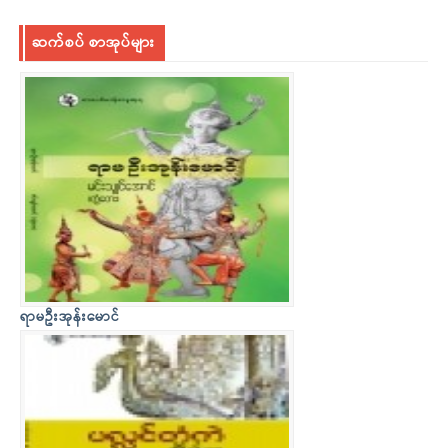
ဆက်စပ် စာအုပ်များ
ရာမဦးအုန်းမောင်