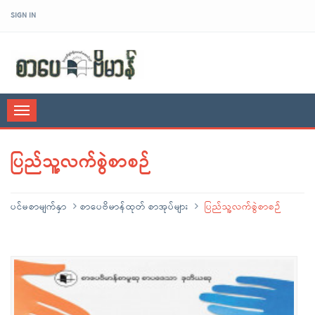
SIGN IN
sarpaybeikman
Toggle
navigation
ပြည်သူ့လက်စွဲစာစဉ်
ပင်မစာမျက်နှာ
စာပေဗိမာန်ထုတ် စာအုပ်များ
ပြည်သူ့လက်စွဲစာစဉ်