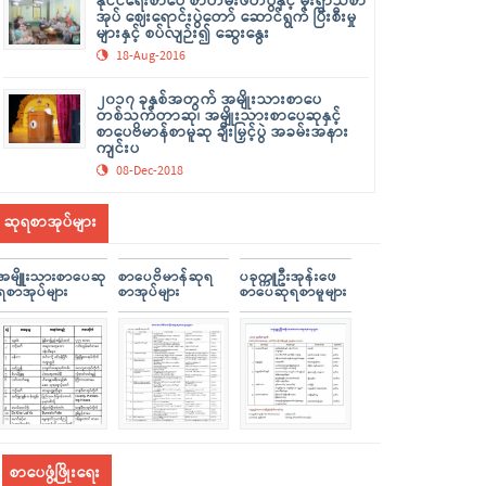
နိုင်ငံရေးစာပေ စာတမ်းဖတ်ပွဲနှင့် မိုးရာသီစာ
အုပ် ဈေးရောင်းပွဲတော် ဆောင်ရွက် ပြီးစီးမှု
များနှင့် စပ်လျဉ်း၍ ဆွေးနွေး
18-Aug-2016
၂၀၁၇ ခုနှစ်အတွက် အမျိုးသားစာပေ
တစ်သက်တာဆု၊ အမျိုးသားစာပေဆုနှင့်
စာပေဗိမာန်စာမူဆု ချီးမြှင့်ပွဲ အခမ်းအနား
ကျင်းပ
08-Dec-2018
ဆုရစာအုပ်များ
အမျိူးသားစာပေဆု
စာပေဗိမာန်ဆုရ
ပခုက္ကူဦးအုန်းဖေ
ရစာအုပ်များ
စာအုပ်များ
စာပေဆုရစာမူများ
စာပေဖွံ့ဖြိုးရေး