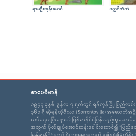
ရာမဦးအုန်းမောင်
ပလ္လင်တံကဲ
စာပေဗိမာန်
၁၉၄၇ ခုနှစ်၊ ဇွန်လ ၇ ရက်တွင် ရန်ကုန်မြို့၊ ပြည်လမ်
၃၆၁ ရှိ ဆိုရန်တိုဗီလာ (Sorrentovilla) အဆောက်အဦ
လပ်ရေးရပြီးနောက် မြန်မာနိုင်ငံပြန်လည်ထူထောင်ရ
အတွက် ဗိုလ်ချူပ်အောင်ဆန်းခေါင်းဆောင်၍ “ပြည်ထ
မြန်မာနိုင်ငံတော် စီးပွားရေးအတွက် နှစ်နှစ်စီမံကိန်း (