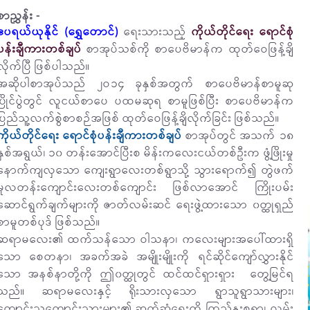
စာညွှန်း -
ဧပရယ်ယုနိုင် (ရွှေတောင်)
ရေးသားသည့်
ကိုယ်တိုင်ရေး ရောင်စုံ
ပန်းချီကားတစ်ချပ်
စာအုပ်သစ်ကို စာပေဗိမာန်က ထုတ်ဝေဖြန့်ချိ
လိုက်ပြီ ဖြစ်ပါသည်။
အဆိုပါစာအုပ်သည် ၂ဝ၁၄ ခုနှစ်အတွက် စာပေဗိမာန်စာမူဆု
ပြိုင်ပွဲတွင် လူငယ်စာပေ ပထမဆုရ စာမူဖြစ်ပြီး စာပေဗိမာန်က
ပြည်သူ့လက်စွဲစာစဉ်အဖြစ် ထုတ်ဝေဖြန့်ချိလိုက်ခြင်း ဖြစ်သည်။
ကိုယ်တိုင်ရေး ရောင်စုံပန်းချီကားတစ်ချပ်
စာအုပ်တွင် အသက် ၁၈
နှစ်အရွယ်၊ ၁၀ တန်းအောင်ပြီးစ မိန်းကလေးငယ်တစ်ဦးက ဖွံ့ဖြိုးမှု
နောက်ကျလှသော ကျေးရွာလေးတစ်ရွာသို့ သွားရောက်၍ တွဲဖက်
မူလတန်းကျောင်းလေးတစ်ကျောင်း ဖြစ်လာအောင် ကြိုးပမ်း
ဆောင်ရွက်ချက်များကို ဇာတ်လမ်းဆင် ရေးဖွဲ့ထားသော ၀တ္ထုရှည်
စာမူတစ်ပုဒ် ဖြစ်သည်။
ဆရာမလေး၏ ထက်သန်သော ဝါသနာ၊ ကလေးများအပေါ်ထားရှိ
သော စေတနာ၊ အခက်အခဲ အမျိုးမျိုးကို ရင်ဆိုင်ကျော်လွှားနိုင်
သော အနစ်နာတို့ကို ဤ၀တ္ထုတွင် ထင်ထင်ရှားရှား တွေ့မြင်ရ
သည်။ ဆရာမလေးနှင့် ရိုးသားလှသော ရွာသူရွာသားများ၊
ကျောင်းသူကျောင်းသားများ၏ ဆက်ဆံရေးကို ကြည်နူးစရာ၊ လွမ်း