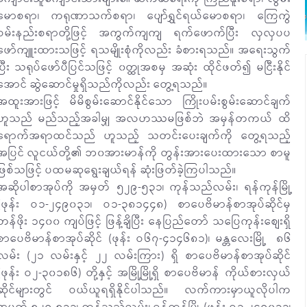
မောစရာ၊ ကရုဏာသက်စရာ၊ ပျော်ရွှင်ရယ်မောစရာ၊ ကြေကွဲ
ဝမ်းနည်းစရာတို့ဖြင့် အကွက်ကျကျ ရက်ဖောက်ပြီး လှလှပပ
ဖော်ကျူးထားသဖြင့် ရသမျိုးစုံကိုလည်း ခံစားရသည်။ အရေးသွက်
ပြီး သရုပ်ဖော်ပီပြင်သဖြင့် ၀တ္ထုအစမှ အဆုံး ထိုင်ဖတ်၍ မငြီးနိုင်
အောင် ဆွဲဆောင်မှုရှိသည်ကိုလည်း တွေ့ရသည်။
အထူးအားဖြင့် မိမိစွမ်းဆောင်နိုင်သော ကြိုးပမ်းစွမ်းဆောင်ချက်
ဟူသည် မည်သည့်အခါမျှ အလဟဿမဖြစ်ဘဲ အမှန်တကယ် ထိ
ရောက်အရာထင်သည် ဟူသည့် သတင်းပေးချက်ကို တွေ့ရသည့်
အပြင် လူငယ်တို့၏ ဘ၀အားမာန်ကို တွန်းအားပေးထားသော စာမူ
ဖြစ်သဖြင့် ပထမဆုရွေးချယ်ရန် ဆုံးဖြတ်ခဲ့ကြပါသည်။
အဆိုပါစာအုပ်ကို အမှတ် ၅၂၉-၅၃၁၊ ကုန်သည်လမ်း၊ ရန်ကုန်မြို့
(ဖုန်း ဝ၁-၂၄၉၀၃၁၊ ဝ၁-၃၈၁၄၄၈) စာပေဗိမာန်စာအုပ်ဆိုင်မှ
တန်ဖိုး ၁၄၀၀ ကျပ်ဖြင့် ဖြန့်ချိပြီး နေပြည်တော် သပြေကုန်းစျေးရှိ
စာပေဗိမာန်စာအုပ်ဆိုင် (ဖုန်း ဝ၆၇-၄၁၄၆၈၁)၊ မန္တလေးမြို့ ၈၆
လမ်း (၂၁ လမ်းနှင့် ၂၂ လမ်းကြား) ရှိ စာပေဗိမာန်စာအုပ်ဆိုင်
(ဖုန်း ဝ၂-၃၀၁၈၆) တို့နှင့် အမြို့မြို့ရှိ စာပေဗိမာန် ကိုယ်စားလှယ်
ဆိုင်များတွင် ဝယ်ယူရရှိနိုင်ပါသည်။ လက်ကားမှာယူလိုပါက