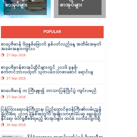
စာအုပ်များ
စာအုပ်များ
POPULAR
စာပေဗိမာန် ၆၉နှစ်မြောက် နှစ်ပတ်လည်နေ့ အထိမ်းအမှတ်
အခမ်းအနားကျင်းပ
27-Sep-2016
စာပေဗိမာန်စာအုပ်ဆိုင်များတွင် ၂၀၁၆ ခုနှစ်၊
စက်တင်ဘာလထုတ် သုတပဒေသာစာစောင် ရောင်းချ
27-Sep-2016
စာပေဗိမာန် က ကြီးမှူး၍ ဘာသာပြန်ပြိုင်ပွဲ ကျင်းပမည်
27-Sep-2016
ပြန်ကြားရေးဝန်ကြီးဌာန၊ ပြည်ထောင်စုဝန်ကြီး၏လမ်းညွှန်
ချက်အရ ၂၀၁၅ ခုနှစ်အတွက် အမျိုးသားစာပေဆု ရွေးချယ်
နိုင်ရေး ဖတ်ရှုစိစစ်ရမည့် စာအုပ်များ ထပ်မံ လက်ခံလျက်ရှိ
28-Sep-2016