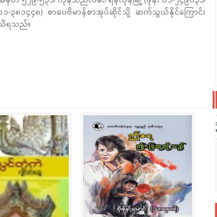
အမှတ် ၅၂၉-၅၃၁၊ ကုန်သည်လမ်း၊ ရန်ကုန်မြို့ (ဖုန်း ဝ၁-၂၄၉၀၃၁၊
ဝ၁-၃၈၁၄၄၈) စာပေဗိမာန်စာအုပ်ဆိုင်သို့ ဆက်သွယ်နိုင်ကြောင်း
သိရသည်။