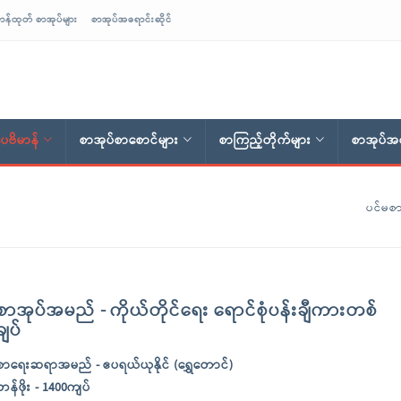
ာန်ထုတ် စာအုပ်များ
စာအုပ်အရောင်းဆိုင်
ေဗိမာန်
စာအုပ်စာစောင်များ
စာကြည့်တိုက်များ
စာအုပ်အရ
ပင်မစာ
စာအုပ်အမည် - ကိုယ်တိုင်ရေး ရောင်စုံပန်းချီကားတစ်
ချပ်
စာရေးဆရာအမည် - ဧပရယ်ယုနိုင် (ရွှေတောင်)
တန်ဖိုး - 1400ကျပ်