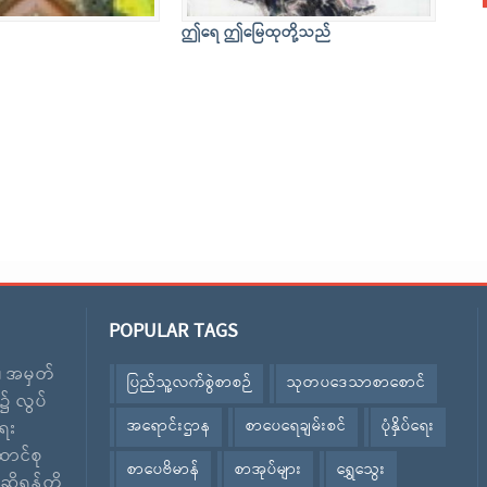
ဤရေ ဤမြေထုတို့သည်
POPULAR TAGS
း၊ အမှတ်
ပြည်သူ့လက်စွဲစာစဉ်
သုတပဒေသာစာစောင်
၌ လွပ်
အရောင်းဌာန
စာပေရေချမ်းစင်
ပုံနှိပ်ရေး
ေး
ောင်စု
စာပေဗိမာန်
စာအုပ်များ
ရွှေသွေး
ဆိုရန်တို