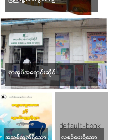
စာအုပ်အရောင်းဆိုင်
အသစ်ထွက်ရှိသော
လစဉ်ပေးပို့သော