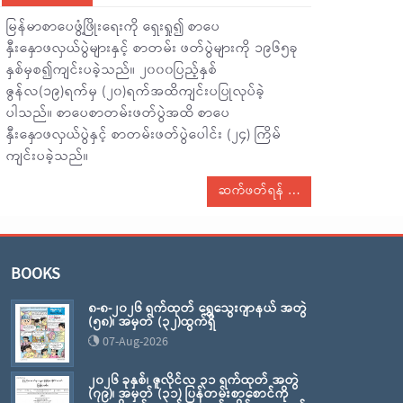
မြန်မာစာပေဖွံ့ဖြိုးရေးကို ရှေးရှု၍ စာပေ
နှီးနှောဖလှယ်ပွဲများနှင့် စာတမ်း ဖတ်ပွဲများကို ၁၉၆၅ခု
နှစ်မှစ၍ကျင်းပခဲ့သည်။ ၂၀၀၀ပြည့်နှစ်
ဇွန်လ(၁၉)ရက်မှ (၂၀)ရက်အထိကျင်းပပြုလုပ်ခဲ့
ပါသည်။ စာပေစာတမ်းဖတ်ပွဲအထိ စာပေ
နှီးနှောဖလှယ်ပွဲနှင့် စာတမ်းဖတ်ပွဲပေါင်း (၂၄) ကြိမ်
ကျင်းပခဲ့သည်။
ဆက်ဖတ်ရန်
BOOKS
၈-၈-၂၀၂၆ ရက်ထုတ် ရွှေသွေးဂျာနယ် အတွဲ
(၅၈)၊ အမှတ် (၃၂)ထွက်ရှိ
07-Aug-2026
၂၀၂၆ ခုနှစ်၊ ဇူလိုင်လ ၃၁ ရက်ထုတ် အတွဲ
(၇၉)၊ အမှတ် (၃၁) ပြန်တမ်းစာစောင်ကို