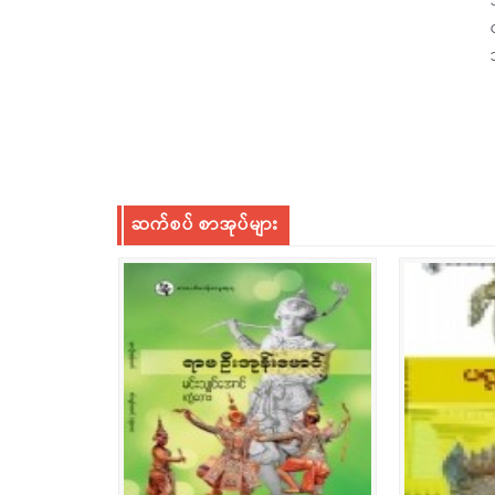
ဆက်စပ် စာအုပ်များ