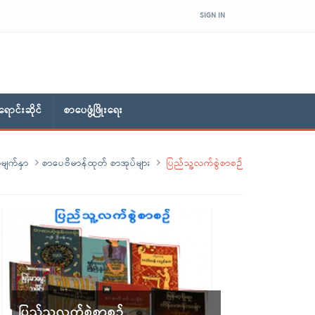
SIGN IN
ောင်းဆိုင်
စာပေဖွံ့ဖြိုးရေး
မျက်နှာ
စာပေဗိမာန်ထုတ် စာအုပ်များ
ပြည်သူ့လက်စွဲစာစဉ်
ပြည်သူ့လက်စွဲစာစဉ်