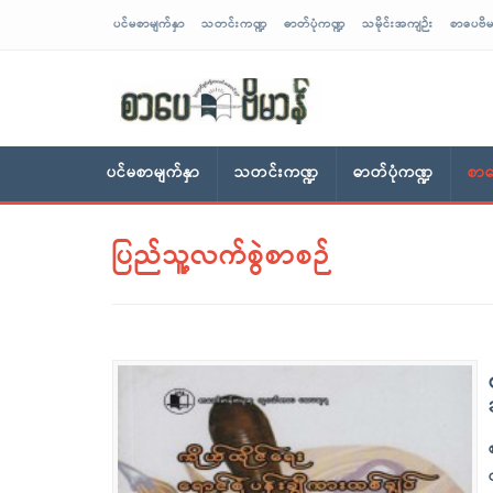
ပင်မစာမျက်နှာ
သတင်းကဏ္ဍ
ဓာတ်ပုံကဏ္ဍ
သမိုင်းအကျဉ်း
စာပေဗိမ
sarpaybeikman
ပင်မစာမျက်နှာ
သတင်းကဏ္ဍ
ဓာတ်ပုံကဏ္ဍ
စာပ
ပြည်သူ့လက်စွဲစာစဉ်