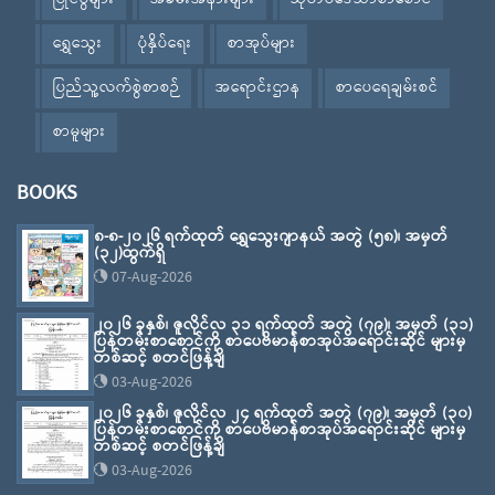
ရွှေသွေး
ပုံနှိပ်ရေး
စာအုပ်များ
ပြည်သူ့လက်စွဲစာစဉ်
အရောင်းဌာန
စာပေရေချမ်းစင်
စာမူများ
BOOKS
၈-၈-၂၀၂၆ ရက်ထုတ် ရွှေသွေးဂျာနယ် အတွဲ (၅၈)၊ အမှတ်
(၃၂)ထွက်ရှိ
07-Aug-2026
၂၀၂၆ ခုနှစ်၊ ဇူလိုင်လ ၃၁ ရက်ထုတ် အတွဲ (၇၉)၊ အမှတ် (၃၁)
ပြန်တမ်းစာစောင်ကို စာပေဗိမာန်စာအုပ်အရောင်းဆိုင် များမှ
တစ်ဆင့် စတင်ဖြန့်ချိ
03-Aug-2026
၂၀၂၆ ခုနှစ်၊ ဇူလိုင်လ ၂၄ ရက်ထုတ် အတွဲ (၇၉)၊ အမှတ် (၃၀)
ပြန်တမ်းစာစောင်ကို စာပေဗိမာန်စာအုပ်အရောင်းဆိုင် များမှ
တစ်ဆင့် စတင်ဖြန့်ချိ
03-Aug-2026