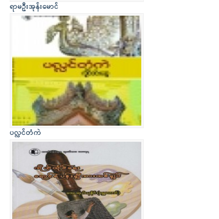
ရာမဦးအုန်းမောင်
ပလ္လင်တံကဲ