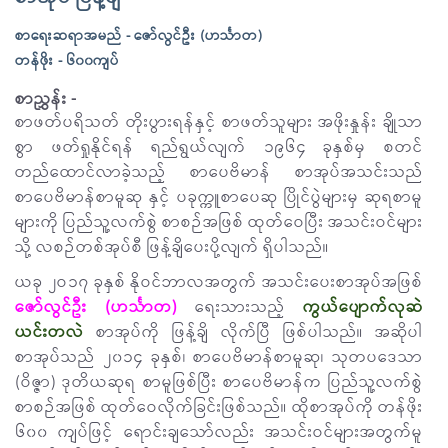
စာရေးဆရာအမည် - ဇော်လွင်ဦး (ဟင်္သာတ)
တန်ဖိုး - ၆၀၀ကျပ်
စာညွှန်း -
စာဖတ်ပရိသတ် တိုးပွားရန်နှင့် စာဖတ်သူများ အဖိုးနှုန်း ချိုသာ
စွာ ဖတ်ရှုနိုင်ရန် ရည်ရွယ်လျက် ၁၉၆၄ ခုနှစ်မှ စတင်
တည်ထောင်လာခဲ့သည့် စာပေဗိမာန် စာအုပ်အသင်းသည်
စာပေဗိမာန်စာမူဆု နှင့် ပခုက္ကူစာပေဆု ပြိုင်ပွဲများမှ ဆုရစာမူ
များကို ပြည်သူ့လက်စွဲ စာစဉ်အဖြစ် ထုတ်ဝေပြီး အသင်းဝင်များ
သို့ လစဉ်တစ်အုပ်စီ ဖြန့်ချိပေးပို့လျက် ရှိပါသည်။
ယခု ၂ဝ၁၇ ခုနှစ် နိုဝင်ဘာလအတွက် အသင်းပေးစာအုပ်အဖြစ်
ဇော်လွင်ဦး (ဟင်္သာတ)
ရေးသားသည့်
ကွယ်ပျောက်လုဆဲ
ယင်းတလဲ
စာအုပ်ကို ဖြန့်ချိ လိုက်ပြီ ဖြစ်ပါသည်။ အဆိုပါ
စာအုပ်သည် ၂၀၁၄ ခုနှစ်၊ စာပေဗိမာန်စာမူဆု၊ သုတပဒေသာ
(ဝိဇ္ဇာ) ဒုတိယဆုရ စာမူဖြစ်ပြီး စာပေဗိမာန်က ပြည်သူ့လက်စွဲ
စာစဉ်အဖြစ် ထုတ်ဝေလိုက်ခြင်းဖြစ်သည်။ ထိုစာအုပ်ကို တန်ဖိုး
၆၀၀ ကျပ်ဖြင့် ရောင်းချသော်လည်း အသင်းဝင်များအတွက်မူ