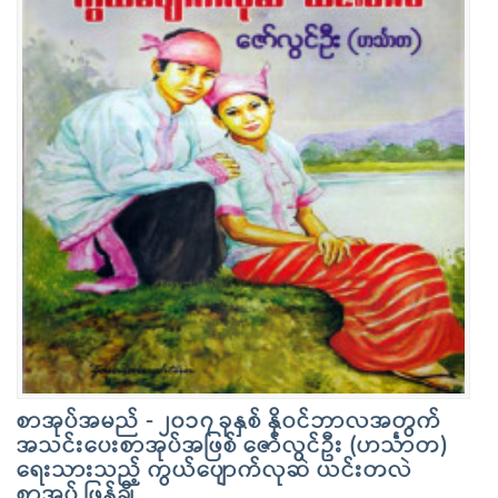
စာအုပ်အမည် - ၂၀၁၇ ခုနှစ် နိုဝင်ဘာလအတွက်
အသင်းပေးစာအုပ်အဖြစ် ဇော်လွင်ဦး (ဟင်္သာတ)
ရေးသားသည့် ကွယ်ပျောက်လုဆဲ ယင်းတလဲ
စာအုပ် ဖြန့်ချိ