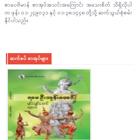
စာပေဗိမာန် စာအုပ်အသင်းအကြောင်း အသေးစိတ် သိရှိလိုပါ
က ဖုန်း ဝ၁-၂၄၉ဝ၃၁ နှင့် ဝ၁-၃၈၁၄၄၈ တို့သို့ ဆက်သွယ်စုံစမ်း
နိုင်ပါသည်။
ဆက်စပ် စာအုပ်များ