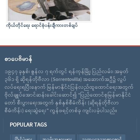
ကိုယ်တိုင်ရေး ရောင်စုံပန်းချီကားတစ်ချပ်
စာပေဗိမာန်
၁၉၄၇ ခုနှစ်၊ ဇွန်လ ၇ ရက်တွင် ရန်ကုန်မြို့၊ ပြည်လမ်း၊ အမှတ်
၃၆၁ ရှိ ဆိုရန်တိုဗီလာ (Sorrentovilla) အဆောက်အဦ၌ လွပ်
လပ်ရေးရပြီးနောက် မြန်မာနိုင်ငံပြန်လည်ထူထောင်ရေးအတွက်
ဗိုလ်ချူပ်အောင်ဆန်းခေါင်းဆောင်၍ “ပြည်ထောင်စုမြန်မာနိုင်ငံ
တော် စီးပွားရေးအတွက် နှစ်နှစ်စီမံကိန်း (ဆိုရန်တိုဗီလာ
စီမံကိန်း) ရေးဆွဲရေး” ကွန်ဖရင့်တစ်ခု ကျင်းပခဲ့ပါသည်။
POPULAR TAGS
ပြိုင်ပွဲများ
အခမ်းအနားများ
သုတပဒေသာစာစောင်