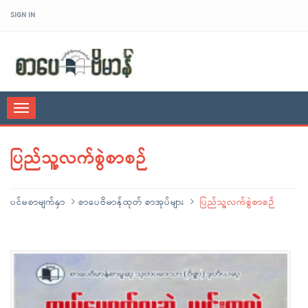
SIGN IN
sarpaybeikman
Toggle
navigation
ပြည်သူ့လက်စွဲစာစဉ်
ပင်မစာမျက်နှာ
စာပေဗိမာန်ထုတ် စာအုပ်များ
ပြည်သူ့လက်စွဲစာစဉ်