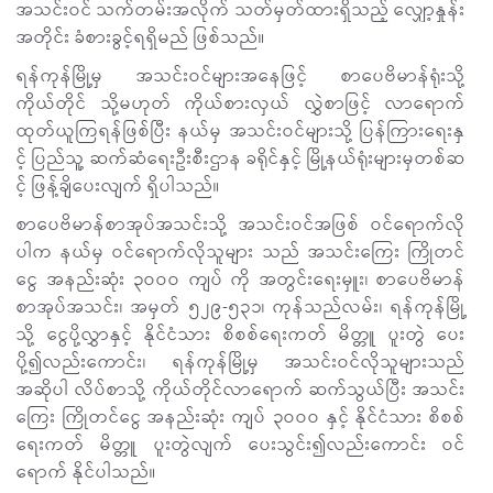
အသင်းဝင် သက်တမ်းအလိုက် သတ်မှတ်ထားရှိသည့် လျှော့နှုန်း
အတိုင်း ခံစားခွင့်ရရှိမည် ဖြစ်သည်။
ရန်ကုန်မြို့မှ အသင်းဝင်များအနေဖြင့် စာပေဗိမာန်ရုံးသို့
ကိုယ်တိုင် သို့မဟုတ် ကိုယ်စားလှယ် လွှဲစာဖြင့် လာရောက်
ထုတ်ယူကြရန်ဖြစ်ပြီး နယ်မှ အသင်းဝင်များသို့ ပြန်ကြားရေးနှ
င့် ပြည်သူ့ ဆက်ဆံရေးဦးစီးဌာန ခရိုင်နှင့် မြို့နယ်ရုံးများမှတစ်ဆ
င့် ဖြန့်ချိပေးလျက် ရှိပါသည်။
စာပေဗိမာန်စာအုပ်အသင်းသို့ အသင်းဝင်အဖြစ် ဝင်ရောက်လို
ပါက နယ်မှ ဝင်ရောက်လိုသူများ သည် အသင်းကြေး ကြိုတင်
ငွေ အနည်းဆုံး ၃ဝဝဝ ကျပ် ကို အတွင်းရေးမှူး၊ စာပေဗိမာန်
စာအုပ်အသင်း၊ အမှတ် ၅၂၉-၅၃၁၊ ကုန်သည်လမ်း၊ ရန်ကုန်မြို့
သို့ ငွေပို့လွှာနှင့် နိုင်ငံသား စိစစ်ရေးကတ် မိတ္တူ ပူးတွဲ ပေး
ပို့၍လည်းကောင်း၊ ရန်ကုန်မြို့မှ အသင်းဝင်လိုသူများသည်
အဆိုပါ လိပ်စာသို့ ကိုယ်တိုင်လာရောက် ဆက်သွယ်ပြီး အသင်း
ကြေး ကြိုတင်ငွေ အနည်းဆုံး ကျပ် ၃ဝဝဝ နှင့် နိုင်ငံသား စိစစ်
ရေးကတ် မိတ္တူ ပူးတွဲလျက် ပေးသွင်း၍လည်းကောင်း ဝင်
ရောက် နိုင်ပါသည်။