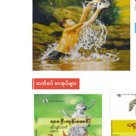
ဆက်စပ် စာအုပ်များ