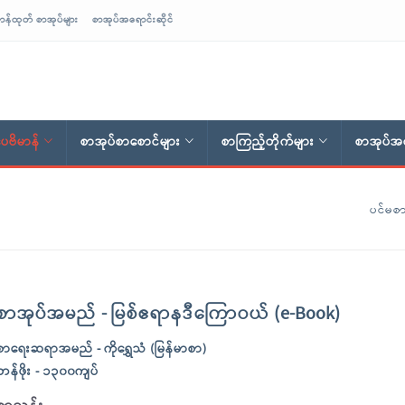
ာန်ထုတ် စာအုပ်များ
စာအုပ်အရောင်းဆိုင်
ေဗိမာန်
စာအုပ်စာစောင်များ
စာကြည့်တိုက်များ
စာအုပ်အရ
ပင်မစာ
စာအုပ်အမည် - မြစ်ဧရာနဒီကြောဝယ် (e-Book)
စာရေးဆရာအမည် - ကိုရွှေသံ (မြန်မာစာ)
တန်ဖိုး - ၁၃၀၀ကျပ်