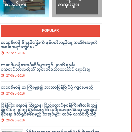
စာအုပ်များ
စာအုပ်များ
POPULAR
စာပေဗိမာန် ၆၉နှစ်မြောက် နှစ်ပတ်လည်နေ့ အထိမ်းအမှတ်
အခမ်းအနားကျင်းပ
27-Sep-2016
စာပေဗိမာန်စာအုပ်ဆိုင်များတွင် ၂၀၁၆ ခုနှစ်၊
စက်တင်ဘာလထုတ် သုတပဒေသာစာစောင် ရောင်းချ
27-Sep-2016
စာပေဗိမာန် က ကြီးမှူး၍ ဘာသာပြန်ပြိုင်ပွဲ ကျင်းပမည်
27-Sep-2016
ပြန်ကြားရေးဝန်ကြီးဌာန၊ ပြည်ထောင်စုဝန်ကြီး၏လမ်းညွှန်
ချက်အရ ၂၀၁၅ ခုနှစ်အတွက် အမျိုးသားစာပေဆု ရွေးချယ်
နိုင်ရေး ဖတ်ရှုစိစစ်ရမည့် စာအုပ်များ ထပ်မံ လက်ခံလျက်ရှိ
28-Sep-2016