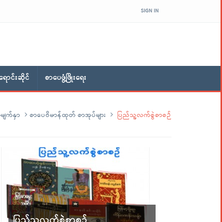
SIGN IN
ောင်းဆိုင်
စာပေဖွံ့ဖြိုးရေး
မျက်နှာ
စာပေဗိမာန်ထုတ် စာအုပ်များ
ပြည်သူ့လက်စွဲစာစဉ်
ပြည်သူ့လက်စွဲစာစဉ်