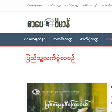
ပင်မစာမျက်နှာ
သတင်းကဏ္ဍ
ဓာတ်ပုံကဏ္ဍ
သမိုင်းအကျဉ်း
စာပေဗိမ
sarpaybeikman
ပင်မစာမျက်နှာ
သတင်းကဏ္ဍ
ဓာတ်ပုံကဏ္ဍ
စာပ
ပြည်သူ့လက်စွဲစာစဉ်