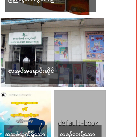
စာအုပ်အရောင်းဆိုင်
အသစ်ထွက်ရှိသော
လစဉ်ပေးပို့သော