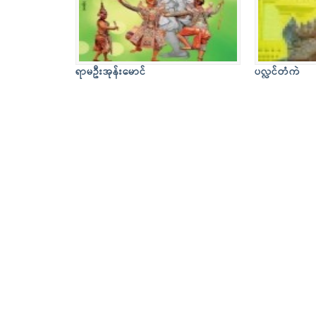
ရာမဦးအုန်းမောင်
ပလ္လင်တံကဲ