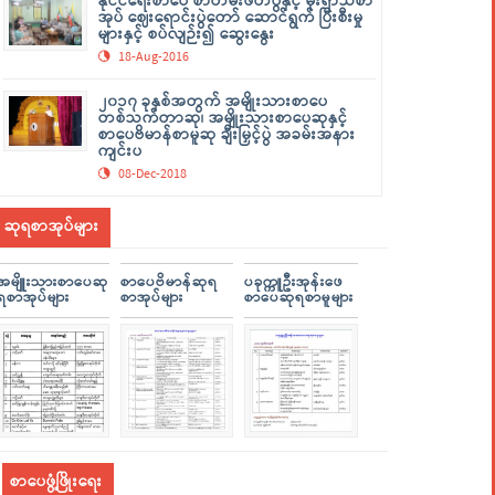
နိုင်ငံရေးစာပေ စာတမ်းဖတ်ပွဲနှင့် မိုးရာသီစာ
အုပ် ဈေးရောင်းပွဲတော် ဆောင်ရွက် ပြီးစီးမှု
များနှင့် စပ်လျဉ်း၍ ဆွေးနွေး
18-Aug-2016
၂၀၁၇ ခုနှစ်အတွက် အမျိုးသားစာပေ
တစ်သက်တာဆု၊ အမျိုးသားစာပေဆုနှင့်
စာပေဗိမာန်စာမူဆု ချီးမြှင့်ပွဲ အခမ်းအနား
ကျင်းပ
08-Dec-2018
ဆုရစာအုပ်များ
အမျိူးသားစာပေဆု
စာပေဗိမာန်ဆုရ
ပခုက္ကူဦးအုန်းဖေ
ရစာအုပ်များ
စာအုပ်များ
စာပေဆုရစာမူများ
စာပေဖွံ့ဖြိုးရေး