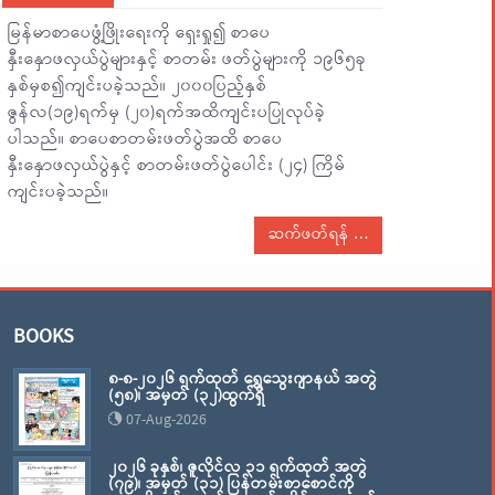
မြန်မာစာပေဖွံ့ဖြိုးရေးကို ရှေးရှု၍ စာပေ
နှီးနှောဖလှယ်ပွဲများနှင့် စာတမ်း ဖတ်ပွဲများကို ၁၉၆၅ခု
နှစ်မှစ၍ကျင်းပခဲ့သည်။ ၂၀၀၀ပြည့်နှစ်
ဇွန်လ(၁၉)ရက်မှ (၂၀)ရက်အထိကျင်းပပြုလုပ်ခဲ့
ပါသည်။ စာပေစာတမ်းဖတ်ပွဲအထိ စာပေ
နှီးနှောဖလှယ်ပွဲနှင့် စာတမ်းဖတ်ပွဲပေါင်း (၂၄) ကြိမ်
ကျင်းပခဲ့သည်။
ဆက်ဖတ်ရန်
BOOKS
၈-၈-၂၀၂၆ ရက်ထုတ် ရွှေသွေးဂျာနယ် အတွဲ
(၅၈)၊ အမှတ် (၃၂)ထွက်ရှိ
07-Aug-2026
၂၀၂၆ ခုနှစ်၊ ဇူလိုင်လ ၃၁ ရက်ထုတ် အတွဲ
(၇၉)၊ အမှတ် (၃၁) ပြန်တမ်းစာစောင်ကို