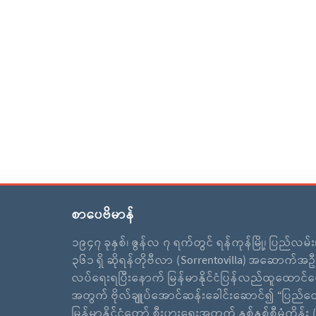
စာပေဗိမာန်
၁၉၄၇ ခုနှစ်၊ ဇွန်လ ၇ ရက်တွင် ရန်ကုန်မြို့၊ ပြည်လမ်
၃၆၁ ရှိ ဆိုရန်တိုဗီလာ (Sorrentovilla) အဆောက်အဦ
လပ်ရေးရပြီးနောက် မြန်မာနိုင်ငံပြန်လည်ထူထောင်ရ
အတွက် ဗိုလ်ချူပ်အောင်ဆန်းခေါင်းဆောင်၍ “ပြည်ထ
မြန်မာနိုင်ငံတော် စီးပွားရေးအတွက် နှစ်နှစ်စီမံကိန်း (