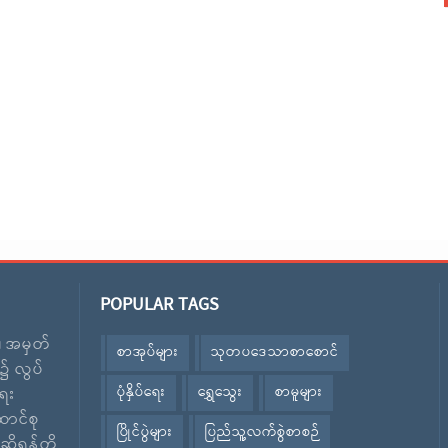
POPULAR TAGS
း၊ အမှတ်
စာအုပ်များ
သုတပဒေသာစာစောင်
၌ လွပ်
ပုံနှိပ်ရေး
ရွှေသွေး
စာမူများ
ေး
ောင်စု
ပြိုင်ပွဲများ
ပြည်သူ့လက်စွဲစာစဉ်
ဆိုရန်တို