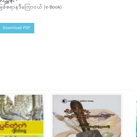
စာညွှန်း -
မြစ်ဧရာနဒီကြောဝယ် (e-Book)
Download PDF