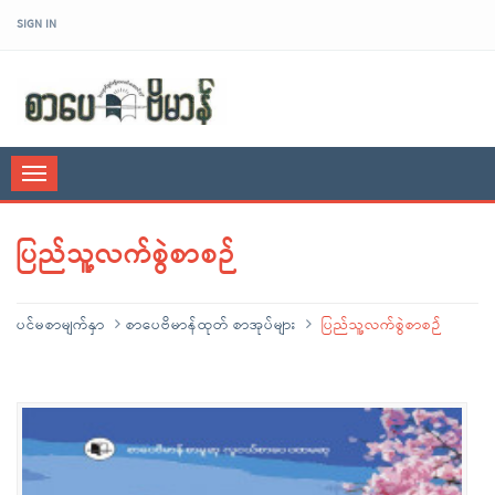
SIGN IN
sarpaybeikman
Toggle
navigation
ပြည်သူ့လက်စွဲစာစဉ်
ပင်မစာမျက်နှာ
စာပေဗိမာန်ထုတ် စာအုပ်များ
ပြည်သူ့လက်စွဲစာစဉ်