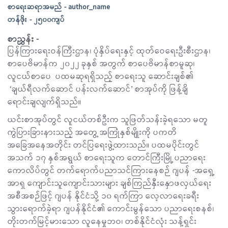
စာရေးဆရာအမည် - author_name
တန်ဖိုး - ၂၅၀၀ကျပ်
စာညွှန်း -
ပြန်ကြားရေးဝန်ကြီးဌာန၊ ပုံနှိပ်ရေးနှင့် ထုတ်ဝေရေးဦးစီးဌာန၊
စာပေဗိမာန်က ၂၀၂၂ ခုနှစ် အတွက် စာပေဗိမာန်စာမူဆု၊
လူငယ်စာပေ ပထမဆုရရှိသည့် စာရေးသူ ဆောင်းချစ်၏
‘ချယ်ရီလက်ဆောင် ပန်းလက်ဆောင်’ စာအုပ်ကို ဖြန့်ချိ
ရောင်းချလျက်ရှိသည်။
ယင်းစာအုပ်တွင် လူငယ်တစ်ဦးက သူဖြတ်သန်းခဲ့ရသော မတူ
ကွဲပြားခြားနားသည့် အတွေ့ အကြုံနှစ်မျိုးကို ပကတိ
အခြေအနေအတိုင်း တင်ပြရေးဖွဲ့ထားသည်။ ပထမပိုင်းတွင်
အသက် ၁၇ နှစ်အရွယ် စာရေးသူက တောင်ကြီးမြို့ ပညာရေး
ကောလိပ်တွင် တက်ရောက်ပညာသင်ကြားနေစဉ် ဂျပန် -အရှေ့
အာရှ ကျောင်းသူကျောင်းသားများ ချစ်ကြည်နှီးနှောဖလှယ်ရေး
အစီအစဉ်ဖြင့် ဂျပန် နိုင်ငံသို့ ၁၀ ရက်ကြာ လေ့လာရေးခရီး
သွားရောက်ခဲ့ရာ ဂျပန်နိုင်ငံ၏ ကောင်းမွန်သော ပညာရေးစနစ်၊
တိုးတက်မြင့်မားသော လူနေမှုဘဝ၊ တစ်နိုင်ငံလုံး သန့်ရှင်း