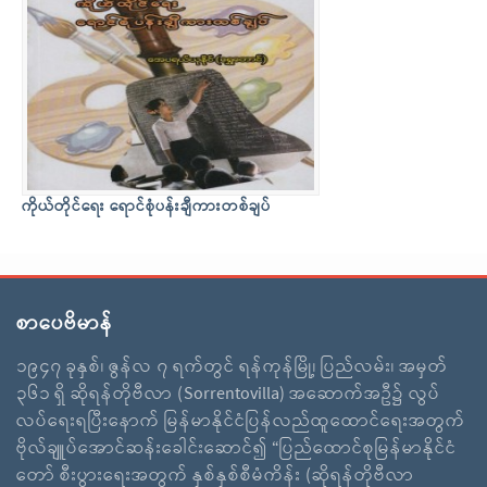
ကိုယ်တိုင်ရေး ရောင်စုံပန်းချီကားတစ်ချပ်
စာပေဗိမာန်
၁၉၄၇ ခုနှစ်၊ ဇွန်လ ၇ ရက်တွင် ရန်ကုန်မြို့၊ ပြည်လမ်း၊ အမှတ်
၃၆၁ ရှိ ဆိုရန်တိုဗီလာ (Sorrentovilla) အဆောက်အဦ၌ လွပ်
လပ်ရေးရပြီးနောက် မြန်မာနိုင်ငံပြန်လည်ထူထောင်ရေးအတွက်
ဗိုလ်ချူပ်အောင်ဆန်းခေါင်းဆောင်၍ “ပြည်ထောင်စုမြန်မာနိုင်ငံ
တော် စီးပွားရေးအတွက် နှစ်နှစ်စီမံကိန်း (ဆိုရန်တိုဗီလာ