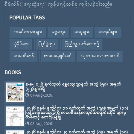
စီမံကိန်း) ရေးဆွဲရေး” ကွန်ဖရင့်တစ်ခု ကျင်းပခဲ့ပါသည်။
POPULAR TAGS
အခမ်းအနားများ
ရွှေသွေး
စာမူများ
စာအုပ်များ
ပုံနှိပ်ရေး
ပြိုင်ပွဲများ
ပြည်သူ့လက်စွဲစာစဉ်
စာပေဗိမာန်
စာပေရေချမ်းစင်
သုတပဒေသာစာစောင်
BOOKS
၈-၈-၂၀၂၆ ရက်ထုတ် ရွှေသွေးဂျာနယ် အတွဲ (၅၈)၊ အမှတ်
(၃၂)ထွက်ရှိ
07-Aug-2026
၂၀၂၆ ခုနှစ်၊ ဇူလိုင်လ ၃၁ ရက်ထုတ် အတွဲ (၇၉)၊ အမှတ် (၃၁)
ပြန်တမ်းစာစောင်ကို စာပေဗိမာန်စာအုပ်အရောင်းဆိုင် များမှ
တစ်ဆင့် စတင်ဖြန့်ချိ
03-Aug-2026
၂၀၂၆ ခုနှစ်၊ ဇူလိုင်လ ၂၄ ရက်ထုတ် အတွဲ (၇၉)၊ အမှတ် (၃၀)