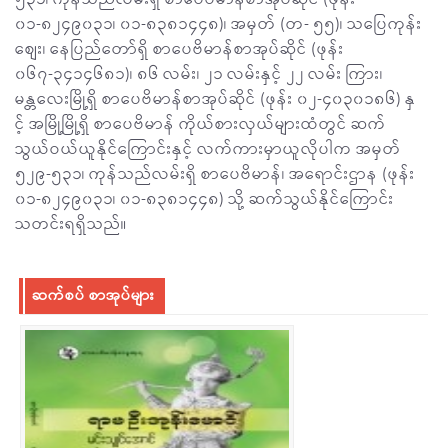
၀၁-၈၂၄၉၀၃၁၊ ၀၁-၈၃၈၁၄၄၈)၊ အမှတ် (တ- ၅၅)၊ သပြေကုန်း
စျေး၊ နေပြည်တော်ရှိ စာပေဗိမာန်စာအုပ်ဆိုင် (ဖုန်း
၀၆၇-၃၄၁၄၆၈၁)၊ ၈၆ လမ်း၊ ၂၁ လမ်းနှင့် ၂၂ လမ်း ကြား၊
မန္တလေးမြို့ရှိ စာပေဗိမာန်စာအုပ်ဆိုင် (ဖုန်း ၀၂-၄၀၃၀၁၈၆) နှ
င့် အမြို့မြို့ရှိ စာပေဗိမာန် ကိုယ်စားလှယ်များထံတွင် ဆက်
သွယ်ဝယ်ယူနိုင်ကြောင်းနှင့် လက်ကားမှာယူလိုပါက အမှတ်
၅၂၉-၅၃၁၊ ကုန်သည်လမ်းရှိ စာပေဗိမာန်၊ အရောင်းဌာန (ဖုန်း
၀၁-၈၂၄၉၀၃၁၊ ၀၁-၈၃၈၁၄၄၈) သို့ ဆက်သွယ်နိုင်ကြောင်း
သတင်းရရှိသည်။
ဆက်စပ် စာအုပ်များ