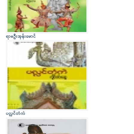
ရာမဦးအုန်းမောင်
ပလ္လင်တံကဲ