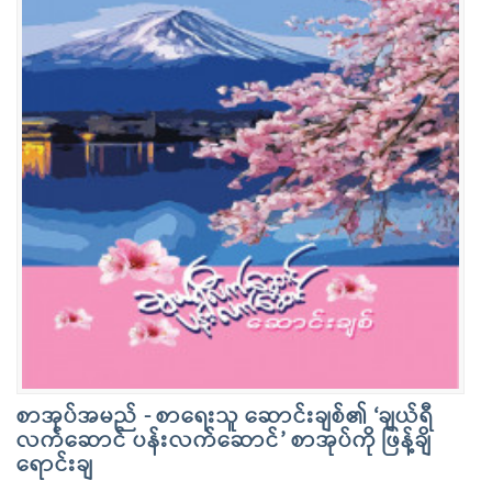
စာအုပ်အမည် - စာရေးသူ ဆောင်းချစ်၏ ‘ချယ်ရီ
လက်ဆောင် ပန်းလက်ဆောင်’ စာအုပ်ကို ဖြန့်ချိ
ရောင်းချ