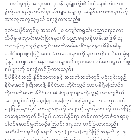
သပ်ရပ်မှုနှင့် အလှအပ၊ ဂျပန်လူမျိုးတို့၏ စိတ်နေစိတ်ထား၊
ဇွဲလုံ့လ၊ စည်းကမ်းရှိမှု၊ တိကျသေချာမှု၊ အချိန်လေးစားမှုတို့ကို
အားကျအတုယူဖွယ် ရေးဖွဲ့ထားသည်။
ဒုတိယပိုင်းတွင်မူ အသက် ၂၀ ကျော်အရွယ်၊ ပညာရေးကော
လိပ်မှ ကျောင်းဆင်းပြီးနောက် ပညာရေးဝန်ထမ်းအဖြစ် သူ
တာဝန်ကျသည့်ရွာတွင် အခက်အခဲပေါင်းများစွာ၊ စိန်ခေါ်မှု
ပေါင်းများစွာ ဖြင့် ဒေသခံကလေးများကို မူလတန်းသင်ပေးခဲ့ရ
ပုံနှင့် ကျေးလက်နေကလေးများ၏ ပညာရေး ရင်လေးဖွယ်ကိစ္စ
ရပ်များကို ရေးဖွဲ့တင်ပြထားသည်။
မိမိနိုင်ငံသည် နိုင်ငံတကာနှင့် အဘက်ဘက်တွင် ပခုံးချင်းယှဉ်
နိုင်အောင် ကြိုးစားဖို့ နိုင်ငံသားတိုင်းတွင် တာဝန်ရှိကြောင်း၊
တိုးတက်သော နိုင်ငံများ၏ စံနမူနာများကိုယူ၍ အားကျစိတ်၊
အတုယူစိတ်ကို မွေးမြူသင့်ကြောင်း၊ နိမ့်ကျသော ကျေးလက်
နေပြည်သူတို့၏ ဘဝများစွာကို စာနာ၍ သူတို့ဘဝ တိုးတက်မြင့်
မားရေးအတွက် မိမိစွမ်းဆောင်နိုင်ရာ တစ်ထောင့်တစ်နေရာမှ
ပါဝင်ဆောင်ရွက်သင့်ကြောင်း ‌ရေးသားတင်ပြထားသည်။
အဆိုပါစာအုပ်ကို ရောင်းဈေး (၂၅ဝဝ) ကျပ်ဖြင့် အမှတ် ၅၂၉ -
၅၃၁၊ ကုန်သည်လမ်းရှိ စာပေဗိမာန်စာအုပ်ဆိုင် (ဖုန်း