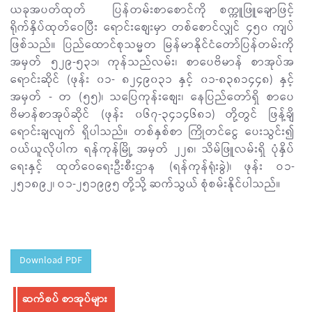
ယခုအပတ်ထုတ် ပြန်တမ်းစာစောင်ကို စက္ကူဖြူချောဖြင့်
ရိုက်နှိပ်ထုတ်ဝေပြီး ရောင်းစျေးမှာ တစ်စောင်လျှင် ၄၅၀ ကျပ်
ဖြစ်သည်။ ပြည်ထောင်စုသမ္မတ မြန်မာနိုင်ငံတော်ပြန်တမ်းကို
အမှတ် ၅၂၉-၅၃၁၊ ကုန်သည်လမ်း၊ စာပေဗိမာန် စာအုပ်အ
ရောင်းဆိုင် (ဖုန်း ၀၁- ၈၂၄၉၀၃၁ နှင့် ၀၁-၈၃၈၁၄၄၈) နှင့်
အမှတ် - တ (၅၅)၊ သပြေကုန်းစျေး၊ နေပြည်တော်ရှိ စာပေ
ဗိမာန်စာအုပ်ဆိုင် (ဖုန်း ၀၆၇-၃၄၁၄၆၈၁) တို့တွင် ဖြန့်ချိ
ရောင်းချလျက် ရှိပါသည်။ တစ်နှစ်စာ ကြိုတင်ငွေ ပေးသွင်း၍
ဝယ်ယူလိုပါက ရန်ကုန်မြို့ အမှတ် ၂၂၈၊ သိမ်ဖြူလမ်းရှိ ပုံနှိပ်
ရေးနှင့် ထုတ်ဝေရေးဦးစီးဌာန (ရန်ကုန်ရုံးခွဲ)၊ ဖုန်း ဝ၁-
၂၅၁၈၉၂၊ ဝ၁-၂၅၁၉၉၅ တို့သို့ ဆက်သွယ် စုံစမ်းနိုင်ပါသည်။
Download PDF
ဆက်စပ် စာအုပ်များ