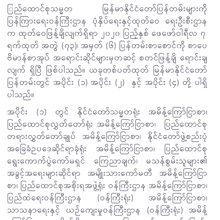
ြည်ထောင်စုသမ္မတ မြန်မာနိုင်ငံတော်ပြန်တမ်းများကို
ပြန်ကြားရေးဝန်ကြီးဌာန ပုံနှိပ်ရေးနှင့်ထုတ်ဝေ ရေးဦးစီးဌာန
က ထုတ်ဝေဖြန့်ချိလျက်ရှိရာ ၂၀၂၀ ပြည့်နှစ် ဖေဖော်ဝါရီလ ၇
ရက်ထုတ် အတွဲ (၇၃)၊ အမှတ် (၆) ပြန်တမ်းစာစောင်ကို စာပေ
ဗိမာန်စာအုပ် အရောင်းဆိုင်များမှတဆင့် စတင်ဖြန့်ချိ ရောင်းချ
လျက် ရှိပြီ ဖြစ်ပါသည်။ ယခုတစ်ပတ်ထုတ် မြန်မာနိုင်ငံတော်
ပြန်တမ်းတွင် အပိုင်း (၁) အပိုင်း (၂) နှင့် အပိုင်း (၄) တို့ ပါရှိ
ပါသည်။
အပိုင်း (၁) တွင် နိုင်ငံတော်သမ္မတရုံး အမိန့်ကြော်ငြာစာ၊
ပြည်ထောင်စုလွှတ်တော်ရုံး အမိန့်ကြော်ငြာစာ၊ ပြည်ထောင်စု
တရားလွှတ်တော်ချုပ် အမိန့်ကြော်ငြာစာ၊ နိုင်ငံတော်ဖွဲ့စည်းပုံ
အခြေခံဉပဒေဆိုင်ရာခုံရုံး အမိန့်ကြော်ငြာစာ၊ ပြည်ထောင်စု
ရွေးကောက်ပွဲကော်မရှင် ကြေညာချက်၊ မသန်စွမ်းသူများ၏
အခွင့်အရေးများဆိုင်ရာ အမျိုးသားကော်မတီ အမိန့်ကြော်ငြာ
စာ၊ ပြည်ထောင်စုအစိုးရအဖွဲ့ရုံး ဝန်ကြီးဌာန အမိန့်ကြော်ငြာစာ၊
ပြည်ထဲရေးဝန်ကြီးဌာန (ဝန်ကြီးရုံး) အမိန့်ကြော်ငြာစာ၊
သာသနာရေးနှင့် ယဉ်ကျေးမှုဝန်ကြီးဌာန (ဝန်ကြီးရုံး) အမိန့်