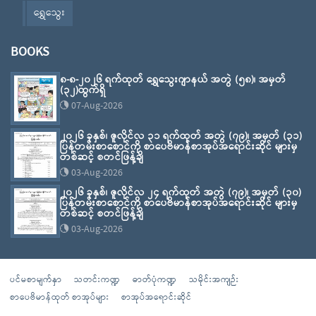
ရွှေသွေး
BOOKS
၈-၈-၂၀၂၆ ရက်ထုတ် ရွှေသွေးဂျာနယ် အတွဲ (၅၈)၊ အမှတ်
(၃၂)ထွက်ရှိ
07-Aug-2026
၂၀၂၆ ခုနှစ်၊ ဇူလိုင်လ ၃၁ ရက်ထုတ် အတွဲ (၇၉)၊ အမှတ် (၃၁)
ပြန်တမ်းစာစောင်ကို စာပေဗိမာန်စာအုပ်အရောင်းဆိုင် များမှ
တစ်ဆင့် စတင်ဖြန့်ချိ
03-Aug-2026
၂၀၂၆ ခုနှစ်၊ ဇူလိုင်လ ၂၄ ရက်ထုတ် အတွဲ (၇၉)၊ အမှတ် (၃၀)
ပြန်တမ်းစာစောင်ကို စာပေဗိမာန်စာအုပ်အရောင်းဆိုင် များမှ
တစ်ဆင့် စတင်ဖြန့်ချိ
03-Aug-2026
ပင်မစာမျက်နှာ
သတင်းကဏ္ဍ
ဓာတ်ပုံကဏ္ဍ
သမိုင်းအကျဉ်း
စာပေဗိမာန်ထုတ် စာအုပ်များ
စာအုပ်အရောင်းဆိုင်