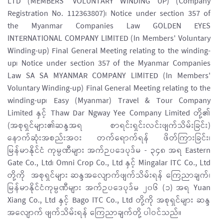
LTD (MEMBERS' VOLUNTARY WINDING UP) (Company
Registration No. 112363807)၊ Notice under section 357 of
the Myanmar Companies Law GOLDEN EYES
INTERNATIONAL COMPANY LIMITED (In Members' Voluntary
Winding-up) Final General Meeting relating to the winding-
up၊ Notice under section 357 of the Myanmar Companies
Law SA SA MYANMAR COMPANY LIMITED (In Members'
Voluntary Winding-up) Final General Meeting relating to the
winding-up၊ Easy (Myanmar) Travel & Tour Company
Limited နှင့် Thaw Dar Ngway Yee Company Limited တို့၏
(အစုရှင်များ၏ဆန္ဒအရ စာရင်းရှင်းလင်းဖျက်သိမ်းခြင်း)
နောက်ဆုံးအစည်းအဝး တက်ရောက်ရန် ဖိတ်ကြားခြင်း၊
မြန်မာနိုင်ငံ ကုမ္ပဏီများ အက်ဉပဒေပုဒ်မ - ၃၄၈ အရ Eastern
Gate Co., Ltd၊ Omni Crop Co., Ltd နှင့် Mingalar ITC Co., Ltd
တို့ကို အစုရှင်များ ဆန္ဒအလျောက်ဖျက်သိမ်းရန် ကြေညာချက်၊
မြန်မာနိုင်ငံကုမ္ပဏီများ အက်ဉပဒေပုဒ်မ ၂၀၆ (၁) အရ Yuan
Xiang Co., Ltd နှင့် Bago ITC Co., Ltd တို့ကို အစုရှင်များ ဆန္ဒ
အလျောက် ဖျက်သိမ်းရန် ကြေညာချက်တို့ ပါဝင်သည်။