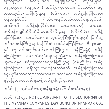
ကြော်ငြာစာ၊ စိုက်ပျိုးရေး၊ မွေးမြူရေးနှင့် ဆည်မြောင်း
ဝန်ကြီးဌာန (ဝန်ကြီးရုံး) အမိန့်ကြော်ငြာစာ၊ ပို့ဆောင်ရေးနှင့်
ဆက်သွယ်ရေးဝန်ကြီးဌာန (ဝန်ကြီးရုံး) အမိန့်ကြော်ငြာစာ၊
မြန်မာနိုင်ငံပိုင် ဂြိုဟ်တုစနစ်တည်ထောင်ရေးလုပ်ငန်း
ကော်မတီ အမိန့်ကြော်ငြာစာ၊ သယံဇာတနှင့် သဘာဝ
ပတ်ဝန်းကျင်ထိန်းသိမ်းရေးဝန်ကြီးဌာန (ဝန်ကြီးရုံး) အမိန့်
ကြော်ငြာစာ၊ အလုပ်သမား၊ လူဝင်မှုကြီးကြပ်ရေးနှင့် ပြည်သူ့
အင်အားဝန်ကြီးဌာန (ဝန်ကြီးရုံး) အမိန့်ကြော်ငြာစာ၊ စီးပွားရေး
နှင့် ကူးသန်းရောင်းဝယ်ရေးဝန်ကြီးဌာန (ဝန်ကြီးရုံး) အမိန့်
ကြော်ငြာစာ၊ ဆောက်လုပ်ရေးဝန်ကြီးဌာန အမိန့်ကြော်ငြာစာ၊
ဟိုတယ်နှင့် ခရီးသွားလာရေးဝန်ကြီးဌာန (ဝန်ကြီးရုံး) အမိန့်
ကြော်ငြာစာ၊ ခရီးသွားလုပ်ငန်းကော်မတီ အမိန့်ကြော်ငြာစာ၊
နေပြည်တော်စည်ပင်သာယာရေး ကော်မတီ အမိန့်ကြော်ငြာစာ၊
ရခိုင်ပြည်နယ်အစိုးရအဖွဲ့ အမိန့်ကြော်ငြာစာ၊
အပိုင်း (၂) တွင် စစ်ရာထူးခန့်ချုပ်ရုံး (ကြည်းတပ်ဌာနစု)
အပိုင်း (၄) တွင် NOTICE PURSUANT TO THE SECTION 348 OF
THE MYANMAR COMPANIES LAW BONCHON MYANMAR CO.,