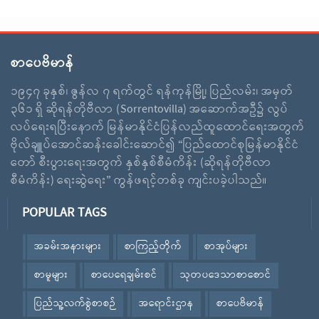
စာပေဗိမာန်
၁၉၄၇ ခုနှစ်၊ ဇွန်လ ၇ ရက်တွင် ရန်ကုန်မြို့၊ ပြည်လမ်း၊ အမှတ်
၃၆၁ ရှိ ဆိုရန်တိုဗီလာ (Sorrentovilla) အဆောက်အဦ၌ လွပ်
လပ်ရေးရပြီးနောက် မြန်မာနိုင်ငံပြန်လည်ထူထောင်ရေးအတွက်
ဗိုလ်ချူပ်အောင်ဆန်းခေါင်းဆောင်၍ “ပြည်ထောင်စုမြန်မာနိုင်ငံ
တော် စီးပွားရေးအတွက် နှစ်နှစ်စီမံကိန်း (ဆိုရန်တိုဗီလာ
စီမံကိန်း) ရေးဆွဲရေး” ကွန်ဖရင့်တစ်ခု ကျင်းပခဲ့ပါသည်။
POPULAR TAGS
အခမ်းအနားများ
စာကြည့်တိုက်
စာအုပ်များ
စာမူများ
စာပေရေချမ်းစင်
သုတပဒေသာစာစောင်
ပြည်သူ့လက်စွဲစာစဉ်
အရောင်းဌာန
စာပေဗိမာန်