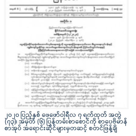
၂၀၂၀ ပြည့်နှစ် ဖေဖော်ဝါရီလ ၇ ရက်ထုတ် အတွဲ
(၇၃)၊ အမှတ် (၆) ပြန်တမ်းစာစောင်ကို စာပေဗိမာန်
စာအုပ် အရောင်းဆိုင်များမှတဆင့် စတင်ဖြန့်ချိ