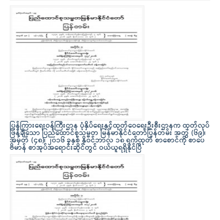
ပြန်ကြားရေးဝန်ကြီးဌာန ပုံနှိပ်ရေးနှင့်ထုတ်ဝေရေးဦးစီးဌာနက ထုတ်လုပ်
ဖြန့်ချိသော ပြည်ထောင်စုသမ္မတ မြန်မာနိုင်ငံတော်ပြန်တမ်း အတွဲ (၆၉)၊
အမှတ် (၄၈)၊ ၂၀၁၆ ခုနှစ် နိုဝင်ဘာလ ၁၈ ရက်ထုတ် စာစောင်ကို စာပေ
ဗိမာန် စာအုပ်အရောင်းဆိုင်တွင် ဝယ်ယူရရှိနိုင်ပြီ