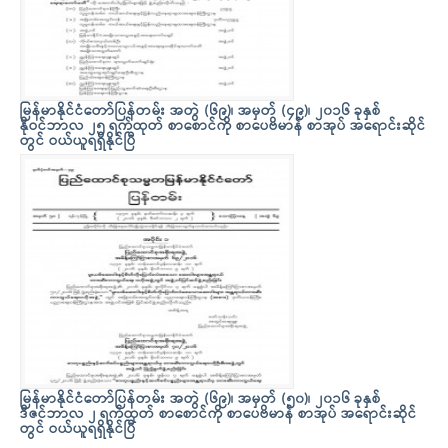
မြန်မာနိုင်ငံတော်ပြန်တမ်း အတွဲ (၆၉)၊ အမှတ် (၄၉)၊ ၂၀၁၆ ခုနှစ်
နိုဝင်ဘာလ ၂၅ ရက်ထုတ် စာစောင်ကို စာပေဗိမာန် စာအုပ် အရောင်းဆိုင်
တွင် ဝယ်ယူရရှိနိုင်ပြီ
မြန်မာနိုင်ငံတော်ပြန်တမ်း အတွဲ (၆၉)၊ အမှတ် (၅၀)၊ ၂၀၁၆ ခုနှစ်
ဒီဇင်ဘာလ ၂ ရက်ထုတ် စာစောင်ကို စာပေဗိမာန် စာအုပ် အရောင်းဆိုင်
တွင် ဝယ်ယူရရှိနိုင်ပြီ