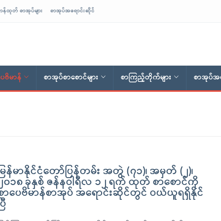
ာန်ထုတ် စာအုပ်များ
စာအုပ်အရောင်းဆိုင်
ေဗိမာန်
စာအုပ်စာစောင်များ
စာကြည့်တိုက်များ
စာအုပ်အရ
မြန်မာနိုင်ငံတော်ပြန်တမ်း အတွဲ (၇၁)၊ အမှတ် (၂)၊
၂၀၁၈ ခုနှစ် ဇန်နဝါရီလ ၁၂ ရက် ထုတ် စာစောင်ကို
စာပေဗိမာန်စာအုပ် အရောင်းဆိုင်တွင် ဝယ်ယူရရှိနိုင်
ပြီ