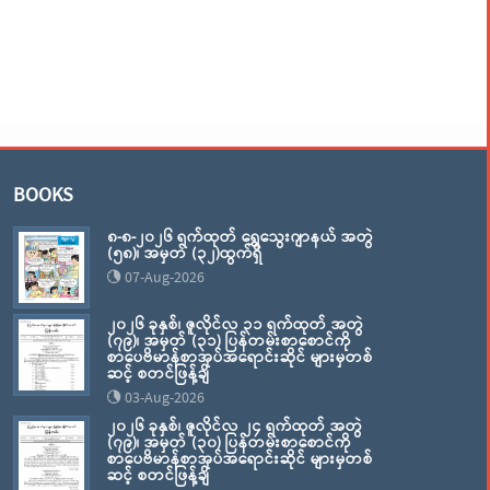
BOOKS
၈-၈-၂၀၂၆ ရက်ထုတ် ရွှေသွေးဂျာနယ် အတွဲ
(၅၈)၊ အမှတ် (၃၂)ထွက်ရှိ
07-Aug-2026
၂၀၂၆ ခုနှစ်၊ ဇူလိုင်လ ၃၁ ရက်ထုတ် အတွဲ
(၇၉)၊ အမှတ် (၃၁) ပြန်တမ်းစာစောင်ကို
စာပေဗိမာန်စာအုပ်အရောင်းဆိုင် များမှတစ်
ဆင့် စတင်ဖြန့်ချိ
03-Aug-2026
၂၀၂၆ ခုနှစ်၊ ဇူလိုင်လ ၂၄ ရက်ထုတ် အတွဲ
(၇၉)၊ အမှတ် (၃၀) ပြန်တမ်းစာစောင်ကို
စာပေဗိမာန်စာအုပ်အရောင်းဆိုင် များမှတစ်
ဆင့် စတင်ဖြန့်ချိ