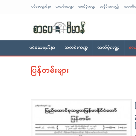
ပင်မစာမျက်နှာ
သတင်းကဏ္ဍ
ဓာတ်ပုံကဏ္ဍ
သမိုင်းအကျဉ်း
စာပေဗိမ
sarpaybeikman
ပင်မစာမျက်နှာ
သတင်းကဏ္ဍ
ဓာတ်ပုံကဏ္ဍ
စာပ
ပြန်တမ်းများ