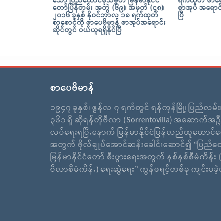
သော ပြည်ထောင်စုသမ္မတ မြန်မာနိုင်ငံ
ရက်ထုတ် စာစော
တော်ပြန်တမ်း အတွဲ (၆၉)၊ အမှတ် (၄၈)၊
စာအုပ် အရောင်း
၂၀၁၆ ခုနှစ် နိုဝင်ဘာလ ၁၈ ရက်ထုတ်
ပြီ
စာစောင်ကို စာပေဗိမာန် စာအုပ်အရောင်း
ဆိုင်တွင် ဝယ်ယူရရှိနိုင်ပြီ
စာပေဗိမာန်
၁၉၄၇ ခုနှစ်၊ ဇွန်လ ၇ ရက်တွင် ရန်ကုန်မြို့၊ ပြည်လမ်
၃၆၁ ရှိ ဆိုရန်တိုဗီလာ (Sorrentovilla) အဆောက်အဦ
လပ်ရေးရပြီးနောက် မြန်မာနိုင်ငံပြန်လည်ထူထောင်ရ
အတွက် ဗိုလ်ချူပ်အောင်ဆန်းခေါင်းဆောင်၍ “ပြည်ထ
မြန်မာနိုင်ငံတော် စီးပွားရေးအတွက် နှစ်နှစ်စီမံကိန်း (
ဗီလာစီမံကိန်း) ရေးဆွဲရေး” ကွန်ဖရင့်တစ်ခု ကျင်းပခ