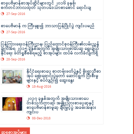
စာပေဗိမာန်စာအုပ်ဆိုင်များတွင် ၂၀၁၆ ခုနှစ်၊
စက်တင်ဘာလထုတ် သုတပဒေသာစာစောင် ရောင်းချ
27-Sep-2016
စာပေဗိမာန် က ကြီးမှူး၍ ဘာသာပြန်ပြိုင်ပွဲ ကျင်းပမည်
27-Sep-2016
ပြန်ကြားရေးဝန်ကြီးဌာန၊ ပြည်ထောင်စုဝန်ကြီး၏လမ်းညွှန်
ချက်အရ ၂၀၁၅ ခုနှစ်အတွက် အမျိုးသားစာပေဆု ရွေးချယ်
နိုင်ရေး ဖတ်ရှုစိစစ်ရမည့် စာအုပ်များ ထပ်မံ လက်ခံလျက်ရှိ
28-Sep-2016
နိုင်ငံရေးစာပေ စာတမ်းဖတ်ပွဲနှင့် မိုးရာသီစာ
အုပ် ဈေးရောင်းပွဲတော် ဆောင်ရွက် ပြီးစီးမှု
များနှင့် စပ်လျဉ်း၍ ဆွေးနွေး
18-Aug-2016
၂၀၁၇ ခုနှစ်အတွက် အမျိုးသားစာပေ
တစ်သက်တာဆု၊ အမျိုးသားစာပေဆုနှင့်
စာပေဗိမာန်စာမူဆု ချီးမြှင့်ပွဲ အခမ်းအနား
ကျင်းပ
08-Dec-2018
ဆုရစာအုပ်များ