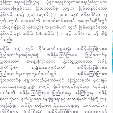
ပြန်ကြားရေးဝန်ကြီးဌာန ပုံနှိပ်ရေးနှင့်ထုတ်ဝေရေးဦးစီးဌာနက
ထုတ်ဝေဖြန့်ချိသော ပြည်ထောင်စု သမ္မတ မြန်မာနိုင်ငံတော်
ပြန်တမ်း အတွဲ (၇၁)၊ အမှတ် (၂)၊ ၂၀၁၈ ခုနှစ် ဇန်နဝါရီလ ၁၂
ရက် ထုတ် စာစောင်ကို စာပေဗိမာန်စာအုပ် အရောင်းဆိုင်တွင်
ဝယ်ယူရရှိနိုင်ပြီ ဖြစ်သည်။ ယခုတစ်ပတ် ထုတ် မြန်မာနိုင်ငံတော်
ပြန်တမ်းတွင် အပိုင်း (၁)၊ အပိုင်း (၂) နှင့် အပိုင်း (၄) တို့ ပါရှိ
ပါသည်။
အပိုင်း (၁) တွင် နိုင်ငံတော်သမ္မတရုံး အမိန့်ကြော်ငြာစာ၊
ပြည်ထောင်စုအစိုးရအဖွဲ့ အမိန့်ကြော်ငြာစာ၊ ပြည်ထောင်စု
လွှတ်တော်ရုံး အမိန့်ကြော်ငြာစာ၊ ပြည်သူ့လွှတ်တော် အမိန့်
ကြော်ငြာစာ၊ အမျိုးသားလွှတ်တော် အမိန့်ကြော်ငြာစာ၊
ပြည်ထောင်စုတရားလွှတ်တော်ချုပ် အမိန့်ကြော်ငြာစာ၊
ပြည်ထောင်စု ရွေးကောက်ပွဲကော်မရှင် ကြေညာချက်၊ ဗိုလ်ချုပ်
အောင်ဆန်းအတ္ထုပ္ပတ္တိ ရုပ်ရှင် ရိုက်ကူးထုတ်လုပ်ရေး လုပ်ငန်း
ကော်မတီ အမိန့်ကြော်ငြာစာ၊ ပြည်ထဲရေး ဝန်ကြီးဌာန အမိန့်
ကြော်ငြာစာ၊ စိုက်ပျိုးရေး၊ မွေးမြူရေးနှင့် ဆည်မြောင်းဝန်ကြီးဌာန
(ဝန်ကြီးရုံး) အမိန့်ကြော်ငြာစာ၊ ပို့ဆောင်ရေးနှင့် ဆက်သွယ်ရေး
ဝန်ကြီးဌာန (ဝန်ကြီးရုံး) အမိန့်ကြော်ငြာစာ၊ သယံဇာတနှင့်