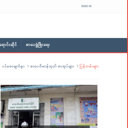
SIGN IN
ောင်းဆိုင်
စာပေဖွံ့ဖြိုးရေး
ပင်မစာမျက်နှာ
စာပေဗိမာန်ထုတ် စာအုပ်များ
ပြန်တမ်းများ