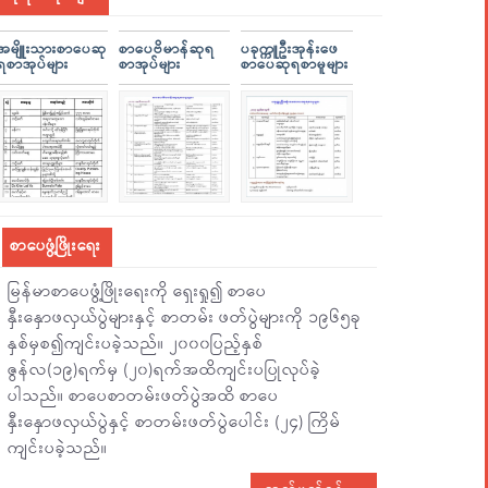
အမျိူးသားစာပေဆု
စာပေဗိမာန်ဆုရ
ပခုက္ကူဦးအုန်းဖေ
ရစာအုပ်များ
စာအုပ်များ
စာပေဆုရစာမူများ
စာပေဖွံ့ဖြိုးရေး
မြန်မာစာပေဖွံ့ဖြိုးရေးကို ရှေးရှု၍ စာပေ
နှီးနှောဖလှယ်ပွဲများနှင့် စာတမ်း ဖတ်ပွဲများကို ၁၉၆၅ခု
နှစ်မှစ၍ကျင်းပခဲ့သည်။ ၂၀၀၀ပြည့်နှစ်
ဇွန်လ(၁၉)ရက်မှ (၂၀)ရက်အထိကျင်းပပြုလုပ်ခဲ့
ပါသည်။ စာပေစာတမ်းဖတ်ပွဲအထိ စာပေ
နှီးနှောဖလှယ်ပွဲနှင့် စာတမ်းဖတ်ပွဲပေါင်း (၂၄) ကြိမ်
ကျင်းပခဲ့သည်။