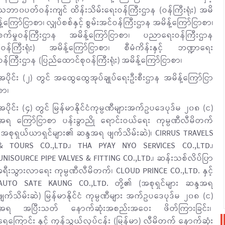
သဘာ၀ပတ်ဝန်းကျင် ထိန်းသိမ်းရေးဝန်ကြီးဌာန (ဝန်ကြီးရုံး) အမိ
န့်ကြော်ငြာစာ၊ လျှပ်စစ်နှင့် စွမ်းအင်ဝန်ကြီးဌာန အမိန့်ကြော်ငြာစာ၊
စက်မှုဝန်ကြီးဌာန အမိန့်ကြော်ငြာစာ၊ ပညာရေးဝန်ကြီးဌာန
(ဝန်ကြီးရုံး) အမိန့်ကြော်ငြာစာ၊ စီမံကိန်းနှင့် ဘဏ္ဍာရေး
ဝန်ကြီးဌာန (ပြည်ထောင်စုဝန်ကြီးရုံး) အမိန့်ကြော်ငြာစာ၊
အပိုင်း (၂) တွင် အထွေထွေအုပ်ချုပ်ရေးဦးစီးဌာန အမိန့်ကြော်ငြာ
စာ၊
အပိုင်း (၄) တွင် မြန်မာနိုင်ငံကုမ္ပဏီများအက်ဥပဒေပုဒ်မ ၂၀၈ (င)
အရ ကြော်ငြာစာ ပန်းခွာညို ရောင်းဝယ်ရေး ကုမ္ပဏီလီမိတက်
(အစုရှယ်ယာရှင်များ၏ ဆန္ဒအရ ဖျက်သိမ်းဆဲ)၊ CIRRUS TRAVELS
& TOURS CO.,LTD.၊ THA PYAY NYO SERVICES CO.,LTD.၊
UNISOURCE PIPE VALVES & FITTING CO.,LTD.၊ ဆန်းသစ်လိပ်ပြာ
ခရီးသွားလာရေး ကုမ္ပဏီလီမိတက်၊ CLOUD PRINCE CO.,LTD. နှင့်
AUTO SATE KAUNG CO.,LTD. တို့၏ (အစုရှင်များ ဆန္ဒအရ
ဖျက်သိမ်းဆဲ) မြန်မာနိုင်ငံ ကုမ္ပဏီများ အက်ဥပဒေပုဒ်မ ၂၀၈ (င)
အရ အပြီးသတ် နောက်ဆုံးအစည်းအဝေး ဖိတ်ကြားခြင်း၊
ရေကြောင်း နှင့် ကုန်သွယ်လုပ်ငန်း (မြန်မာ) လီမိတက် နောက်ဆုံး