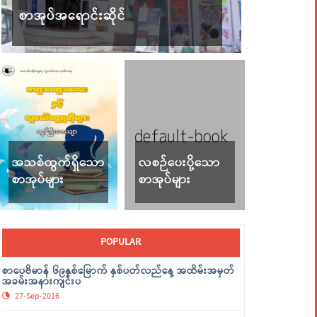
စာအုပ်အရောင်းဆိုင်
အသစ်ထွက်ရှိသော
လစဉ်ပေးပို့သော
စာအုပ်များ
စာအုပ်များ
POPULAR
စာပေဗိမာန် ၆၉နှစ်မြောက် နှစ်ပတ်လည်နေ့ အထိမ်းအမှတ်
အခမ်းအနားကျင်းပ
27-Sep-2016