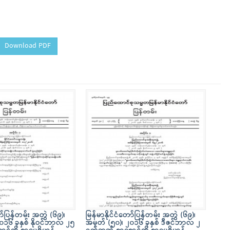
Download PDF
ော်ပြန်တမ်း အတွဲ (၆၉)၊
မြန်မာနိုင်ငံတော်ပြန်တမ်း အတွဲ (၆၉)၊
၀၁၆ ခုနှစ် နိုဝင်ဘာလ ၂၅
အမှတ် (၅၀)၊ ၂၀၁၆ ခုနှစ် ဒီဇင်ဘာလ ၂