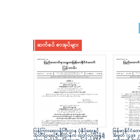
ဆက်စပ် စာအုပ်များ
ပြန်ကြားရေးဝန်ကြီးဌာန ပုံနှိပ်ရေးနှင့်
မြန်မာနိုင်ငံတ
ထုတ်ဝေရေးဦးစီးဌာနက ထုတ်လုပ်ဖြန့်ချိ
အမှတ် (၄၉)၊ ၂