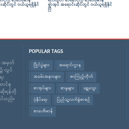
င်ကို စာပေဗိမာန်
ရက်ထုတ် စာစောင်ကို စာပေဗိမာန်
ဆိုင်တွင် ဝယ်ယူရရှိနိုင်
စာအုပ် အရောင်းဆိုင်တွင် ဝယ်ယူရရှိနိုင်
ပြီ
POPULAR TAGS
း၊ အမှတ်
ပြိုင်ပွဲများ
အရောင်းဌာန
၌ လွပ်
အခမ်းအနားများ
စာကြည့်တိုက်
ေး
ောင်စု
စာအုပ်များ
စာမူများ
ရွှေသွေး
ဆိုရန်တို
ဲ့ပါသည်။
ပုံနှိပ်ရေး
ပြည်သူ့လက်စွဲစာစဉ်
စာပေဗိမာန်