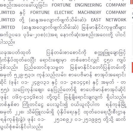
အစည်းအဝေးခေါ်ယူခြင်း၊ FORTUNE ENGINEERING COMPANY
LIMITED နှင့် FORTUNE ELECTRIC MACHINERY COMPANY
LIMITED တို့ (ဆန္ဒအလျောက်ဖျက်သိမ်းဆဲ)၊ EAST NETWORK
LIMITED (ဆန္ဒအလျောက်ဖျက်သိမ်းဆဲ) မြန်မာနိုင်ငံကုမ္ပဏီများ
အက်ဥပဒေ ပုဒ်မ-၂၀၈(င)အရ နောက်ဆုံးအစည်းအဝေးတို့ ပါဝင်
ပါသည်။
ယခုအပတ်ထုတ် ပြန်တမ်းစာစောင်ကို စက္ကူဖြူချောဖြင့်
ရိုက်နှိပ်ထုတ်ဝေပြီး ရောင်းစျေးမှာ တစ်စောင်လျှင် ၄၅၀ ကျပ်
ဖြစ်သည်။ ပြည်ထောင်စုသမ္မတ မြန်မာနိုင်ငံတော်ပြန်တမ်းကို
အမှတ် ၅၂၉-၅၃၁၊ ကုန်သည်လမ်း၊ စာပေဗိမာန် စာအုပ်အရောင်း
ဆိုင် (ဖုန်း ၀၁- ၂၄၉၀၃၁ နှင့် ၀၁- ၃၈၁၄၄၈) နှင့် အမှတ် - တ
(၅၅)၊ သပြေကုန်းစျေး၊ နေပြည်တော်ရှိ စာပေဗိမာန်စာအုပ်ဆိုင်
(ဖုန်း ၀၆၇-၄၁၄၆၈၁) တို့တွင် ဖြန့်ချိရောင်းချလျက် ရှိပါသည်။
တစ်နှစ်စာ ကြိုတင်ငွေ ပေးသွင်း၍ ဝယ်ယူလိုပါက ရန်ကုန်မြို့
အမှတ် ၂၂၈၊ သိမ်ဖြူလမ်းရှိ ပုံနှိပ်ရေးနှင့် ထုတ်ဝေရေးဦးစီးဌာန
(ရန်ကုန်ရုံးခွဲ)၊ ဖုန်း ဝ၁- ၂၅၁၈၉၂၊ ဝ၁-၂၅၁၉၉၅ တို့သို့ ဆက်
သွယ်စုံစမ်းနိုင်ပါသည်။