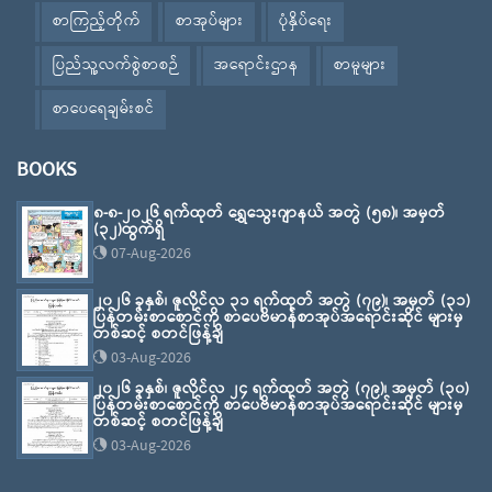
စာကြည့်တိုက်
စာအုပ်များ
ပုံနှိပ်ရေး
ပြည်သူ့လက်စွဲစာစဉ်
အရောင်းဌာန
စာမူများ
စာပေရေချမ်းစင်
BOOKS
၈-၈-၂၀၂၆ ရက်ထုတ် ရွှေသွေးဂျာနယ် အတွဲ (၅၈)၊ အမှတ်
(၃၂)ထွက်ရှိ
07-Aug-2026
၂၀၂၆ ခုနှစ်၊ ဇူလိုင်လ ၃၁ ရက်ထုတ် အတွဲ (၇၉)၊ အမှတ် (၃၁)
ပြန်တမ်းစာစောင်ကို စာပေဗိမာန်စာအုပ်အရောင်းဆိုင် များမှ
တစ်ဆင့် စတင်ဖြန့်ချိ
03-Aug-2026
၂၀၂၆ ခုနှစ်၊ ဇူလိုင်လ ၂၄ ရက်ထုတ် အတွဲ (၇၉)၊ အမှတ် (၃၀)
ပြန်တမ်းစာစောင်ကို စာပေဗိမာန်စာအုပ်အရောင်းဆိုင် များမှ
တစ်ဆင့် စတင်ဖြန့်ချိ
03-Aug-2026