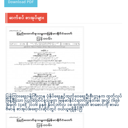
Download PDF
ဆက်စပ် စာအုပ်များ
ပြန်ကြားရေးဝန်ကြီးဌာန ပုံနှိပ်ရေးနှင့်ထုတ်ဝေရေးဦးစီးဌာနက ထုတ်လုပ်
ဖြန့်ချိသော ပြည်ထောင်စုသမ္မတ မြန်မာနိုင်ငံတော်ပြန်တမ်း အတွဲ (၆၉)၊
အမှတ် (၄၈)၊ ၂၀၁၆ ခုနှစ် နိုဝင်ဘာလ ၁၈ ရက်ထုတ် စာစောင်ကို စာပေ
ဗိမာန် စာအုပ်အရောင်းဆိုင်တွင် ဝယ်ယူရရှိနိုင်ပြီ