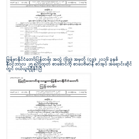
မြန်မာနိုင်ငံတော်ပြန်တမ်း အတွဲ (၆၉)၊ အမှတ် (၄၉)၊ ၂၀၁၆ ခုနှစ်
နိုဝင်ဘာလ ၂၅ ရက်ထုတ် စာစောင်ကို စာပေဗိမာန် စာအုပ် အရောင်းဆိုင်
တွင် ဝယ်ယူရရှိနိုင်ပြီ