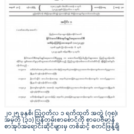
၂၀၂၅ ခုနှစ်၊ ဩဂုတ်လ ၁ ရက်ထုတ် အတွဲ (၇၈)၊
အမှတ် (၃၁) ပြန်တမ်းစာစောင်ကို စာပေဗိမာန်
စာအုပ်အရောင်းဆိုင်များမှ တစ်ဆင့် စတင်ဖြန့်ချိ