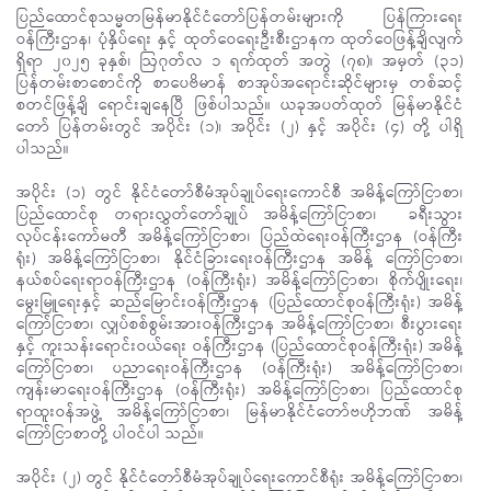
ပြည်ထောင်စုသမ္မတမြန်မာနိုင်ငံတော်ပြန်တမ်းများကို ပြန်ကြားရေး
ဝန်ကြီးဌာန၊ ပုံနှိပ်ရေး နှင့် ထုတ်ဝေရေးဦးစီးဌာနက ထုတ်ဝေဖြန့်ချိလျက်
ရှိရာ ၂၀၂၅ ခုနှစ်၊ ဩဂုတ်လ ၁ ရက်ထုတ် အတွဲ (၇၈)၊ အမှတ် (၃၁)
ပြန်တမ်းစာစောင်ကို စာပေဗိမာန် စာအုပ်အရောင်းဆိုင်များမှ တစ်ဆင့်
စတင်ဖြန့်ချိ ရောင်းချနေပြီ ဖြစ်ပါသည်။ ယခုအပတ်ထုတ် မြန်မာနိုင်ငံ
တော် ပြန်တမ်းတွင် အပိုင်း (၁)၊ အပိုင်း (၂) နှင့် အပိုင်း (၄) တို့ ပါရှိ
ပါသည်။
အပိုင်း (၁) တွင် နိုင်ငံတော်စီမံအုပ်ချုပ်ရေးကောင်စီ အမိန့်ကြော်ငြာစာ၊
ပြည်ထောင်စု တရားလွှတ်တော်ချုပ် အမိန့်ကြော်ငြာစာ၊ ခရီးသွား
လုပ်ငန်းကော်မတီ အမိန့်ကြော်ငြာစာ၊ ပြည်ထဲရေးဝန်ကြီးဌာန (ဝန်ကြီး
ရုံး) အမိန့်ကြော်ငြာစာ၊ နိုင်ငံခြားရေးဝန်ကြီးဌာန အမိန့် ကြော်ငြာစာ၊
နယ်စပ်ရေးရာဝန်ကြီးဌာန (ဝန်ကြီးရုံး) အမိန့်ကြော်ငြာစာ၊ စိုက်ပျိုးရေး၊
မွေးမြူရေးနှင့် ဆည်မြောင်းဝန်ကြီးဌာန (ပြည်ထောင်စုဝန်ကြီးရုံး) အမိန့်
ကြော်ငြာစာ၊ လျှပ်စစ်စွမ်းအားဝန်ကြီးဌာန အမိန့်ကြော်ငြာစာ၊ စီးပွားရေး
နှင့် ကူးသန်းရောင်းဝယ်ရေး ဝန်ကြီးဌာန (ပြည်ထောင်စုဝန်ကြီးရုံး) အမိန့်
ကြော်ငြာစာ၊ ပညာရေးဝန်ကြီးဌာန (ဝန်ကြီးရုံး) အမိန့်ကြော်ငြာစာ၊
ကျန်းမာရေးဝန်ကြီးဌာန (ဝန်ကြီးရုံး) အမိန့်ကြော်ငြာစာ၊ ပြည်ထောင်စု
ရာထူးဝန်အဖွဲ့ အမိန့်ကြော်ငြာစာ၊ မြန်မာနိုင်ငံတော်ဗဟိုဘဏ် အမိန့်
ကြော်ငြာစာတို့ ပါဝင်ပါ သည်။
အပိုင်း (၂) တွင် နိုင်ငံတော်စီမံအုပ်ချုပ်ရေးကောင်စီရုံး အမိန့်ကြော်ငြာစာ၊