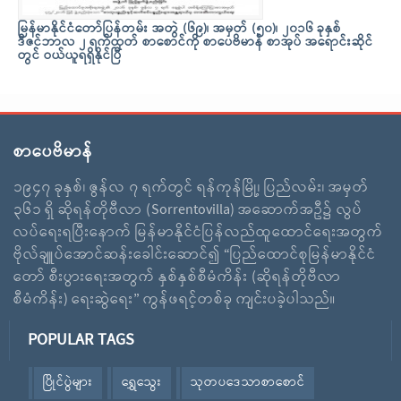
မြန်မာနိုင်ငံတော်ပြန်တမ်း အတွဲ (၆၉)၊ အမှတ် (၅၀)၊ ၂၀၁၆ ခုနှစ်
ဒီဇင်ဘာလ ၂ ရက်ထုတ် စာစောင်ကို စာပေဗိမာန် စာအုပ် အရောင်းဆိုင်
တွင် ဝယ်ယူရရှိနိုင်ပြီ
စာပေဗိမာန်
၁၉၄၇ ခုနှစ်၊ ဇွန်လ ၇ ရက်တွင် ရန်ကုန်မြို့၊ ပြည်လမ်း၊ အမှတ်
၃၆၁ ရှိ ဆိုရန်တိုဗီလာ (Sorrentovilla) အဆောက်အဦ၌ လွပ်
လပ်ရေးရပြီးနောက် မြန်မာနိုင်ငံပြန်လည်ထူထောင်ရေးအတွက်
ဗိုလ်ချူပ်အောင်ဆန်းခေါင်းဆောင်၍ “ပြည်ထောင်စုမြန်မာနိုင်ငံ
တော် စီးပွားရေးအတွက် နှစ်နှစ်စီမံကိန်း (ဆိုရန်တိုဗီလာ
စီမံကိန်း) ရေးဆွဲရေး” ကွန်ဖရင့်တစ်ခု ကျင်းပခဲ့ပါသည်။
POPULAR TAGS
ပြိုင်ပွဲများ
ရွှေသွေး
သုတပဒေသာစာစောင်