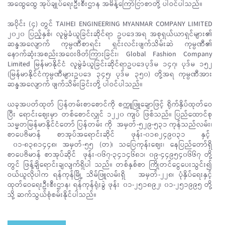
အထွေထွေ အုပ်ချုပ်ရေးဦးစီးဌာန အမိန့်ကြော်ငြာစာတို့ ပါဝင်ပါသည်။
အပိုင်း (၄) တွင် TAIHEI ENGINEERING MYANMAR COMPANY LIMITED
၂၀၂၀ ပြည့်နှစ်၊ လူမွဲခံယူခြင်းဆိုင်ရာ ဥပဒေအရ အစုရှယ်ယာရှင်များ၏
ဆန္ဒအလျောက် ကုမ္ပဏီစာရင်း ရှင်းလင်းဖျက်သိမ်းဆဲ ကုမ္ပဏီ၏
နောက်ဆုံးအစည်းအဝေးဖိတ်ကြားခြင်း၊ Global Fashion Company
Limited မြန်မာနိုင်ငံ လူမွဲခံယူခြင်းဆိုင်ရာဥပဒေပုဒ်မ ၁၄၇၊ ပုဒ်မ ၁၅၂
(မြန်မာနိုင်ငံကုမ္ပဏီများဥပဒေ ၃၄၅၊ ပုဒ်မ ၃၅၀) တို့အရ ကုမ္ပဏီအား
ဆန္ဒအလျောက် ဖျက်သိမ်းခြင်းတို့ ပါဝင်ပါသည်။
ယခုအပတ်ထုတ် ပြန်တမ်းစာစောင်ကို စက္ကူဖြူချောဖြင့် ရိုက်နှိပ်ထုတ်ဝေ
ပြီး ရောင်းဈေးမှာ တစ်စောင်လျှင် ၁၂၂၀ ကျပ် ဖြစ်သည်။ ပြည်ထောင်စု
သမ္မတမြန်မာနိုင်ငံတော် ပြန်တမ်း ကို အမှတ်-၅၂၉-၅၃၁ ကုန်သည်လမ်း၊
စာပေဗိမာန် စာအုပ်အရောင်းဆိုင် ဖုန်း-၀၁၈၂၄၉၀၃၁ နှင့်
၀၁-၈၃၈၁၄၄၈၊ အမှတ်-၅၅ (တ)၊ သပြေကုန်းဈေး၊ နေပြည်တော်ရှိ
စာပေဗိမာန် စာအုပ်ဆိုင် ဖုန်း-၀၆၇-၃၄၁၄၆၈၁၊ ၀၉-၄၄၉၅၄၀၆၆၇ တို့
တွင် ဖြန့်ချိရောင်းချလျက်ရှိပါ သည်။ တစ်နှစ်စာ ကြိုတင်ငွေပေးသွင်း၍
ဝယ်ယူလိုပါက ရန်ကုန်မြို့ သိမ်ဖြူလမ်းရှိ အမှတ်-၂၂၈၊ ပုံနှိပ်ရေးနှင့်
ထုတ်ဝေရေးဦးစီးဌာန၊ ရန်ကုန်ရုံးခွဲ ဖုန်း ၀၁-၂၅၁၈၉၂၊ ၀၁-၂၅၁၉၉၅ တို့
သို့ ဆက်သွယ်စုံစမ်းနိုင်ပါသည်။