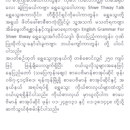
ကဲ စာကြိုးစားမယ်ကာတွန်း၊ ကုစား ကလေး၀တ္ထု၊ တိမ်အရုပ်
လေး ဆွဲကြမယ်ကဗျာ၊ ရွှေသွေးဝေါဟာရ၊ Shwe Thway Talk
ရွှေသွေးစကားဝိုင်း၊ တီဗွီပိုင်ရှင်ကိုပေါကာတွန်း၊ ရွှေသွေးတို့
အရွယ် ဖိတ်ခေါ်စာစီစာကုံးပြိုင်ပွဲ၊ သူ့အသက် မသတ်ရကဗျာ၊
အိမ်မွေးတိရစ္ဆာန်နှင့်ကျန်းမာရေးကဗျာ၊ English Grammar For
Shwe thway ရွှေသွေးအင်္ဂလိပ်သဒ္ဒါ၊ ဖိုးလပြည့်ကာတွန်း၊ ဂုဏ်
ပြုထိုက်သူ-နော်ဒါးခူကဗျာ၊ ဘယ်ကျော်ကာတွန်း တို့ ပါဝင်
ပါသည်။
အပတ်စဉ်ထုတ် ရွှေသွေးဂျာနယ်ကို တစ်စောင်လျှင် ၂၅ဝ ကျပ်
ဖြင့် ဖြန့်ချိပေးလျက်ရှိပြီး ဝယ်ယူလိုသူများအနေဖြင့်
နေပြည်တော် (သပြေကုန်းစျေး) စာပေဗိမာန်စာအုပ်ဆိုင် ဖုန်း
၀၆၇-၄၁၄၆၈၁၊ ရန်ကုန်မြို့ရှိ စာပေဗိမာန် စာအုပ်ဆိုင်နှင့် အ
နယ်နယ် အရပ်ရပ်ရှိ ရွှေသွေး ကိုယ်စားလှယ်များထံတွင်
ဝယ်ယူရရှိနိုင်ပါသည်။ ကိုယ်စားလှယ် မှာယူလိုပါက စာပေ
ဗိမာန် စာအုပ်ဆိုင် ဖုန်း ၀၁-၂၄၉၀၃၁ နှင့် ၀၁-၃၈၁၄၄၈ တို့သို့
ဆက်သွယ်စုံစမ်းနိုင်ပါသည်။