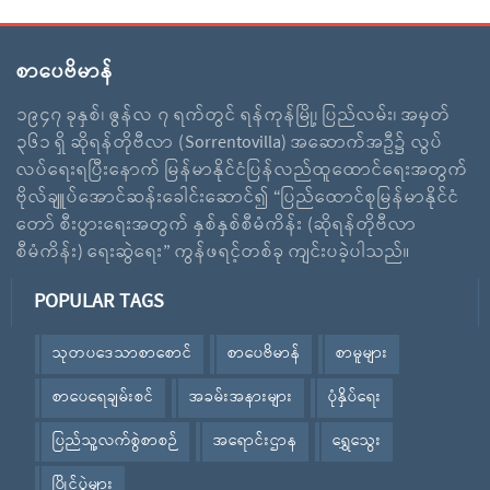
စာပေဗိမာန်
၁၉၄၇ ခုနှစ်၊ ဇွန်လ ၇ ရက်တွင် ရန်ကုန်မြို့၊ ပြည်လမ်း၊ အမှတ်
၃၆၁ ရှိ ဆိုရန်တိုဗီလာ (Sorrentovilla) အဆောက်အဦ၌ လွပ်
လပ်ရေးရပြီးနောက် မြန်မာနိုင်ငံပြန်လည်ထူထောင်ရေးအတွက်
ဗိုလ်ချူပ်အောင်ဆန်းခေါင်းဆောင်၍ “ပြည်ထောင်စုမြန်မာနိုင်ငံ
တော် စီးပွားရေးအတွက် နှစ်နှစ်စီမံကိန်း (ဆိုရန်တိုဗီလာ
စီမံကိန်း) ရေးဆွဲရေး” ကွန်ဖရင့်တစ်ခု ကျင်းပခဲ့ပါသည်။
POPULAR TAGS
သုတပဒေသာစာစောင်
စာပေဗိမာန်
စာမူများ
စာပေရေချမ်းစင်
အခမ်းအနားများ
ပုံနှိပ်ရေး
ပြည်သူ့လက်စွဲစာစဉ်
အရောင်းဌာန
ရွှေသွေး
ပြိုင်ပွဲများ