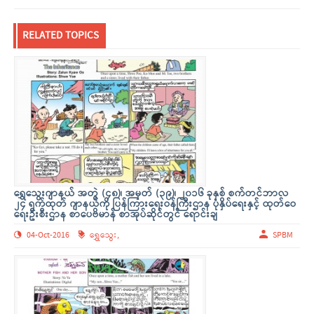
RELATED TOPICS
ရွှေသွေးဂျာနယ် အ­­တွဲ (၄၈)၊ အမှတ် (၃၉)၊ ­၂၀၁၆ ခုနှစ် စက်တင်ဘာလ
၂၄ ရက်ထုတ် ဂျာနယ်ကို ပြန်ကြားရေးဝန်ကြီးဌာန ပုံနှိပ်ရေးနှင့် ထုတ်ဝေ
ရေးဦးစီးဌာန စာပေဗိမာန် စာအုပ်ဆိုင်တွင် ရောင်းချ
04-Oct-2016
ရွှေသွေး,
SPBM