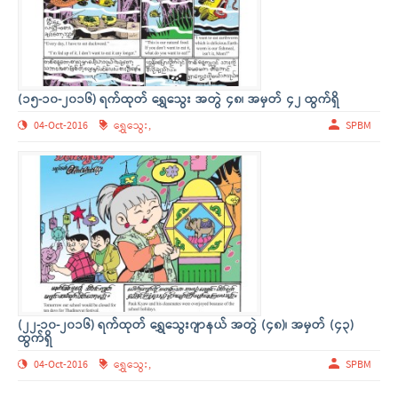
(၁၅-၁၀-၂၀၁၆) ရက်ထုတ် ရွှေသွေး အတွဲ ၄၈၊ အမှတ် ၄၂ ထွက်ရှိ
04-Oct-2016
ရွှေသွေး,
SPBM
(၂၂-၁၀-၂၀၁၆) ရက်ထုတ် ရွှေသွေးဂျာနယ် အတွဲ (၄၈)၊ အမှတ် (၄၃)
ထွက်ရှိ
04-Oct-2016
ရွှေသွေး,
SPBM