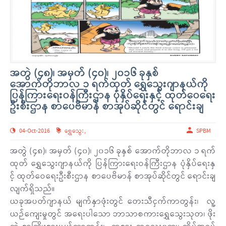
အတွဲ (၄၈)၊ အမှတ် (၄၀)၊ ၂၀၁၆ ခုနှစ်
အောက်တိုဘာလ ၁ ရက်ထုတ် ရွှေသွေးဂျာနယ်ကို
ပြန်ကြားရေးဝန်ကြီးဌာန ပုံနှိပ်ရေးနှင့် ထုတ်ဝေရေး
ဦးစီးဌာန စာပေဗိမာန် စာအုပ်ဆိုင်တွင် ရောင်းချ
04-Oct-2016
ရွှေသွေး
,
SPBM
အတွဲ (၄၈)၊ အမှတ် (၄၀)၊ ၂၀၁၆ ခုနှစ် အောက်တိုဘာလ ၁ ရက်
ထုတ် ရွှေသွေးဂျာနယ်ကို ပြန်ကြားရေးဝန်ကြီးဌာန ပုံနှိပ်ရေးနှ
င့် ထုတ်ဝေရေးဦးစီးဌာန စာပေဗိမာန် စာအုပ်ဆိုင်တွင် ရောင်းချ
လျက်ရှိသည်။
ယခုအပတ်ဂျာနယ် မျက်နှာဖုံးတွင် တေးသီငှက်ကာတွန်း၊ လူ့
ယဉ်ကျေးမှုတွင် အရေးပါသော ဘာသာစကားရွှေသွေးသုတ၊ ဖိုး