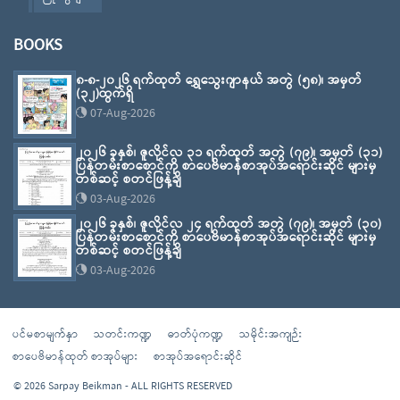
BOOKS
၈-၈-၂၀၂၆ ရက်ထုတ် ရွှေသွေးဂျာနယ် အတွဲ (၅၈)၊ အမှတ်
(၃၂)ထွက်ရှိ
07-Aug-2026
၂၀၂၆ ခုနှစ်၊ ဇူလိုင်လ ၃၁ ရက်ထုတ် အတွဲ (၇၉)၊ အမှတ် (၃၁)
ပြန်တမ်းစာစောင်ကို စာပေဗိမာန်စာအုပ်အရောင်းဆိုင် များမှ
တစ်ဆင့် စတင်ဖြန့်ချိ
03-Aug-2026
၂၀၂၆ ခုနှစ်၊ ဇူလိုင်လ ၂၄ ရက်ထုတ် အတွဲ (၇၉)၊ အမှတ် (၃၀)
ပြန်တမ်းစာစောင်ကို စာပေဗိမာန်စာအုပ်အရောင်းဆိုင် များမှ
တစ်ဆင့် စတင်ဖြန့်ချိ
03-Aug-2026
ပင်မစာမျက်နှာ
သတင်းကဏ္ဍ
ဓာတ်ပုံကဏ္ဍ
သမိုင်းအကျဉ်း
စာပေဗိမာန်ထုတ် စာအုပ်များ
စာအုပ်အရောင်းဆိုင်
© 2026 Sarpay Beikman - ALL RIGHTS RESERVED