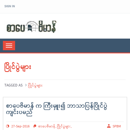
SIGN IN
sarpaybeikman
Toggle
navigation
ပြိုင်ပွဲများ
TAGGED AS
ပြိုင်ပွဲများ
စာပေဗိမာန် က ကြီးမှူး၍ ဘာသာပြန်ပြိုင်ပွဲ
ကျင်းပမည်
27-Sep-2016
စာပေဗိမာန်
,
ပြိုင်ပွဲများ
,
SPBM