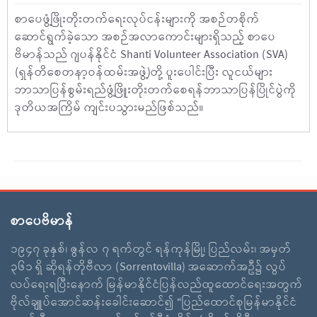
စာပေဖွံ့ဖြိုးတိုးတက်ရေးလုပ်ငန်းများကို အစဉ်တစိုက်
ဆောင်ရွက်ခဲ့သော အစဉ်အလာကောင်းများရှိသည့် စာပေ
ဗိမာန်သည် ဂျပန်နိုင်ငံ Shanti Volunteer Association (SVA)
(ရှန်တိစေတနာ့ဝန်ထမ်းအဖွဲ့)တို့ ပူးပေါင်းပြီး လူငယ်များ
ဘာသာပြန်စွမ်းရည်ဖွံ့ဖြိူးတိုးတက်စေရန်ဘာသာပြန်ပြိုင်ပွဲကို
ဒုတိယအကြိမ် ကျင်းပသွားမည်ဖြစ်သည်။
စာပေဗိမာန်
၁၉၄၇ ခုနှစ်၊ ဇွန်လ ၇ ရက်တွင် ရန်ကုန်မြို့၊ ပြည်လမ်း၊ အမှတ်
၃၆၁ ရှိ ဆိုရန်တိုဗီလာ (Sorrentovilla) အဆောက်အဦ၌ လွပ်
လပ်ရေးရပြီးနောက် မြန်မာနိုင်ငံပြန်လည်ထူထောင်ရေးအတွက်
ဗိုလ်ချူပ်အောင်ဆန်းခေါင်းဆောင်၍ “ပြည်ထောင်စုမြန်မာနိုင်ငံ