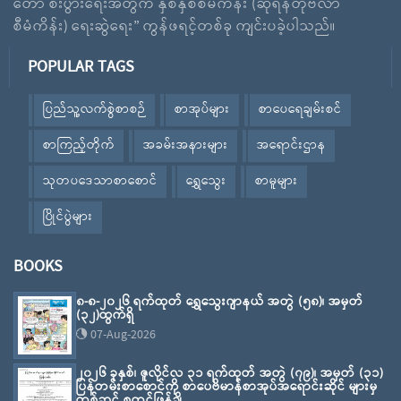
တော် စီးပွားရေးအတွက် နှစ်နှစ်စီမံကိန်း (ဆိုရန်တိုဗီလာ
စီမံကိန်း) ရေးဆွဲရေး” ကွန်ဖရင့်တစ်ခု ကျင်းပခဲ့ပါသည်။
POPULAR TAGS
ပြည်သူ့လက်စွဲစာစဉ်
စာအုပ်များ
စာပေရေချမ်းစင်
စာကြည့်တိုက်
အခမ်းအနားများ
အရောင်းဌာန
သုတပဒေသာစာစောင်
ရွှေသွေး
စာမူများ
ပြိုင်ပွဲများ
BOOKS
၈-၈-၂၀၂၆ ရက်ထုတ် ရွှေသွေးဂျာနယ် အတွဲ (၅၈)၊ အမှတ်
(၃၂)ထွက်ရှိ
07-Aug-2026
၂၀၂၆ ခုနှစ်၊ ဇူလိုင်လ ၃၁ ရက်ထုတ် အတွဲ (၇၉)၊ အမှတ် (၃၁)
ပြန်တမ်းစာစောင်ကို စာပေဗိမာန်စာအုပ်အရောင်းဆိုင် များမှ
တစ်ဆင့် စတင်ဖြန့်ချိ