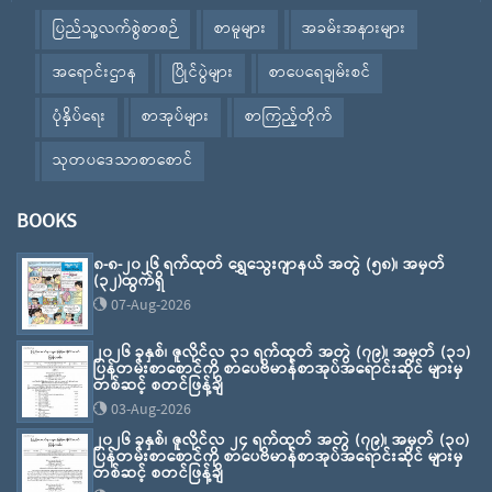
ပြည်သူ့လက်စွဲစာစဉ်
စာမူများ
အခမ်းအနားများ
အရောင်းဌာန
ပြိုင်ပွဲများ
စာပေရေချမ်းစင်
ပုံနှိပ်ရေး
စာအုပ်များ
စာကြည့်တိုက်
သုတပဒေသာစာစောင်
BOOKS
၈-၈-၂၀၂၆ ရက်ထုတ် ရွှေသွေးဂျာနယ် အတွဲ (၅၈)၊ အမှတ်
(၃၂)ထွက်ရှိ
07-Aug-2026
၂၀၂၆ ခုနှစ်၊ ဇူလိုင်လ ၃၁ ရက်ထုတ် အတွဲ (၇၉)၊ အမှတ် (၃၁)
ပြန်တမ်းစာစောင်ကို စာပေဗိမာန်စာအုပ်အရောင်းဆိုင် များမှ
တစ်ဆင့် စတင်ဖြန့်ချိ
03-Aug-2026
၂၀၂၆ ခုနှစ်၊ ဇူလိုင်လ ၂၄ ရက်ထုတ် အတွဲ (၇၉)၊ အမှတ် (၃၀)
ပြန်တမ်းစာစောင်ကို စာပေဗိမာန်စာအုပ်အရောင်းဆိုင် များမှ
တစ်ဆင့် စတင်ဖြန့်ချိ