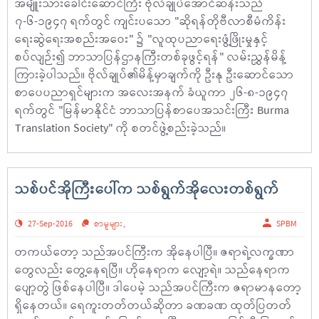
အမျိူးသားခေါင်းဆောင်ကြီး ဗိုလ်ချုပ်အောင်ဆန်းသည်
၇-၆-၁၉၄၇ ရက်တွင် ကျင်းပသော "ဆိုရန်တိုဗီလာစီမံကိန်း
ရေးဆွဲရေးအစည်းအဝေး" ၌ "လူထုပညာရေးဖွံ့ဖြိုးမှုနှင့်
စပ်လျဉ်း၍ ဘာသာပြန်ဌာနကြီးတစ်ခုဖွင့်ရန်" လမ်းညွှန်မိန့်
ကြားခဲ့ပါသည်။ ဗိုလ်ချုပ်၏မိန့်မှာချက်ကို ဦးနု ဦးဆောင်သော
စာပေပညာရှင်များက အလေးအနက် ခံယူကာ ၂၆-၈-၁၉၄၇
ရက်တွင် "မြန်မာနိုင်ငံ ဘာသာပြန်စာပေအသင်းကြီး Burma
Translation Society" ကို စတင်ဖွဲ့စည်းခဲ့သည်။
သစ်ပင်အိုကြီးပေါ်က သစ်ရွက်အိုလေးတစ်ရွက်
27-Sep-2016
စာမူများ
,
SPBM
တကယ်တော့ သည်အပင်ကြီးက အိုနေပါပြီ။ ဇရာရဲ့လက္ခဏာ
တွေလည်း တွေ့နေရပြီ။ ဟိုနေရာက လျော့ရဲ။ သည်နေရာက
ပျော့တွဲ ဖြစ်နေပါပြီ။ ဒါပေမဲ့ သည်အပင်ကြီးက ဇရာမာနတော့
ရှိနေတယ်။ ရေကူးတတ်တယ်ဆိုတာ ခဏခဏ ထုတ်ပြတတ်