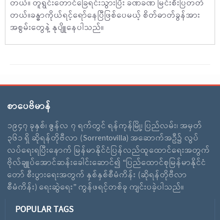
တယ်။ တူရွင်းတောင်ခြေရင်းသွားပြီး ခဏခဏ မြင်းစီးပြတတ်
တယ်။ခန္ဓာကိုယ်ရင့်ရော်နေပြီဖြစ်ပေမယ့် စိတ်ဓာတ်ခွန်အား
အစွမ်းတွေနဲ့ နုပျိူနေပါသည်။
စာပေဗိမာန်
၁၉၄၇ ခုနှစ်၊ ဇွန်လ ၇ ရက်တွင် ရန်ကုန်မြို့၊ ပြည်လမ်း၊ အမှတ်
၃၆၁ ရှိ ဆိုရန်တိုဗီလာ (Sorrentovilla) အဆောက်အဦ၌ လွပ်
လပ်ရေးရပြီးနောက် မြန်မာနိုင်ငံပြန်လည်ထူထောင်ရေးအတွက်
ဗိုလ်ချူပ်အောင်ဆန်းခေါင်းဆောင်၍ “ပြည်ထောင်စုမြန်မာနိုင်ငံ
တော် စီးပွားရေးအတွက် နှစ်နှစ်စီမံကိန်း (ဆိုရန်တိုဗီလာ
စီမံကိန်း) ရေးဆွဲရေး” ကွန်ဖရင့်တစ်ခု ကျင်းပခဲ့ပါသည်။
POPULAR TAGS