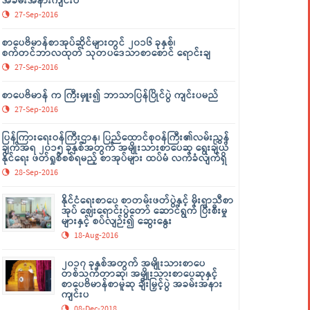
အခမ်းအနားကျင်းပ
27-Sep-2016
စာပေဗိမာန်စာအုပ်ဆိုင်များတွင် ၂၀၁၆ ခုနှစ်၊
စက်တင်ဘာလထုတ် သုတပဒေသာစာစောင် ရောင်းချ
27-Sep-2016
စာပေဗိမာန် က ကြီးမှူး၍ ဘာသာပြန်ပြိုင်ပွဲ ကျင်းပမည်
27-Sep-2016
ပြန်ကြားရေးဝန်ကြီးဌာန၊ ပြည်ထောင်စုဝန်ကြီး၏လမ်းညွှန်
ချက်အရ ၂၀၁၅ ခုနှစ်အတွက် အမျိုးသားစာပေဆု ရွေးချယ်
နိုင်ရေး ဖတ်ရှုစိစစ်ရမည့် စာအုပ်များ ထပ်မံ လက်ခံလျက်ရှိ
28-Sep-2016
နိုင်ငံရေးစာပေ စာတမ်းဖတ်ပွဲနှင့် မိုးရာသီစာ
အုပ် ဈေးရောင်းပွဲတော် ဆောင်ရွက် ပြီးစီးမှု
များနှင့် စပ်လျဉ်း၍ ဆွေးနွေး
18-Aug-2016
၂၀၁၇ ခုနှစ်အတွက် အမျိုးသားစာပေ
တစ်သက်တာဆု၊ အမျိုးသားစာပေဆုနှင့်
စာပေဗိမာန်စာမူဆု ချီးမြှင့်ပွဲ အခမ်းအနား
ကျင်းပ
08-Dec-2018