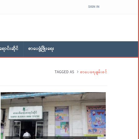
SIGN IN
ောင်းဆိုင်
စာပေဖွံ့ဖြိုးရေး
TAGGED AS
စာပေရေချမ်းစင်