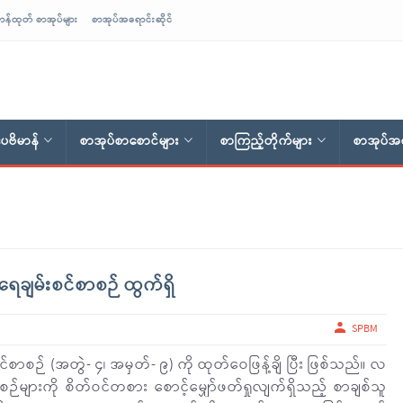
ာန်ထုတ် စာအုပ်များ
စာအုပ်အရောင်းဆိုင်
ေဗိမာန်
စာအုပ်စာစောင်များ
စာကြည့်တိုက်များ
စာအုပ်အရ
ျမ်းစင်စာစဉ် ထွက်ရှိ
SPBM
ဉ် (အတွဲ- ၄၊ အမှတ်- ၉) ကို ထုတ်ဝေဖြန့်ချိ ပြီး ဖြစ်သည်။ လ
ဉ်များကို စိတ်ဝင်တစား စောင့်မျှော်ဖတ်ရှုလျက်ရှိသည့် စာချစ်သူ