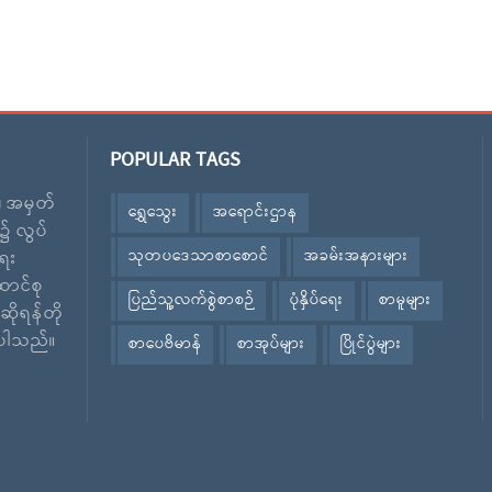
POPULAR TAGS
း၊ အမှတ်
ရွှေသွေး
အရောင်းဌာန
၌ လွပ်
သုတပဒေသာစာစောင်
အခမ်းအနားများ
ေး
ောင်စု
ပြည်သူ့လက်စွဲစာစဉ်
ပုံနှိပ်ရေး
စာမူများ
ဆိုရန်တို
ဲ့ပါသည်။
စာပေဗိမာန်
စာအုပ်များ
ပြိုင်ပွဲများ