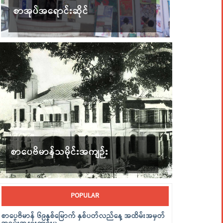
စာအုပ်အရောင်းဆိုင်
စာပေဗိမာန်သမိုင်းအကျဉ်း
POPULAR
စာပေဗိမာန် ၆၉နှစ်မြောက် နှစ်ပတ်လည်နေ့ အထိမ်းအမှတ်