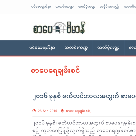
ပင်မစာမျက်နှာ
သတင်းကဏ္ဍ
ဓာတ်ပုံကဏ္ဍ
သမိုင်းအကျဉ်း
စာပေဗိမ
sarpaybeikman
ပင်မစာမျက်နှာ
သတင်းကဏ္ဍ
ဓာတ်ပုံကဏ္ဍ
စာပ
စာပေရေချမ်းစင်
၂၀၁၆ ခုနှစ် စက်တင်ဘာလအတွက် စာပေရေခ
28-Sep-2016
စာပေရေချမ်းစင်
,
၂၀၁၆ ခုနှစ်၊ စက်တင်ဘာလအတွက် စာပေရေချမ်းစင်စာစ
စဉ် ထုတ်ဝေဖြန့်ချိလျက်ရှိသည့် စာပေရေချမ်းစင်စာစ