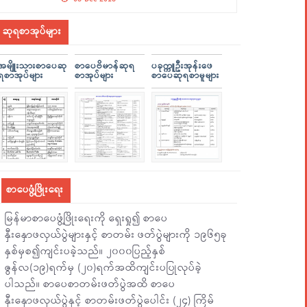
ဆုရစာအုပ်များ
အမျိူးသားစာပေဆု
စာပေဗိမာန်ဆုရ
ပခုက္ကူဦးအုန်းဖေ
ရစာအုပ်များ
စာအုပ်များ
စာပေဆုရစာမူများ
စာပေဖွံ့ဖြိုးရေး
မြန်မာစာပေဖွံ့ဖြိုးရေးကို ရှေးရှု၍ စာပေ
နှီးနှောဖလှယ်ပွဲများနှင့် စာတမ်း ဖတ်ပွဲများကို ၁၉၆၅ခု
နှစ်မှစ၍ကျင်းပခဲ့သည်။ ၂၀၀၀ပြည့်နှစ်
ဇွန်လ(၁၉)ရက်မှ (၂၀)ရက်အထိကျင်းပပြုလုပ်ခဲ့
ပါသည်။ စာပေစာတမ်းဖတ်ပွဲအထိ စာပေ
နှီးနှောဖလှယ်ပွဲနှင့် စာတမ်းဖတ်ပွဲပေါင်း (၂၄) ကြိမ်