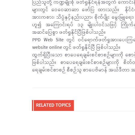
ပြည်သူတို့ ကဏ္ဍမျိုးစုံ ဖတ်ရှုနိုင်ရန်အတွက် ကောင
များတွင် ဝေဝေဆာဆာ ဖော်ပြ ထားသည်။ နိုင်ငံရေ
အားကစား၊ သိပ္ပံနှင့်နည်းပညာ၊ စိုက်ပျိုး မွေးမြူရေ
ဟူ၍ အကြောင်းရပ် ၁၃ မျိုးပါဝင်သဖြင့် ကြိုက
အဆင်ပြေစွာ ဖတ်ရှုနိုင်ပြီဖြစ်ပါသည်။
PPD Web Site တွင် ဝင်ရောက်ဖတ်ရှုအားပေး
website online တွင် ဖတ်ရှုနိုင်ပြီ ဖြစ်ပါသည်။
ထွက်ရှိပြီးသော စာပေရေချမ်းစင်စာစဉ်များကို စောင
ဖြစ်ပါသည်။ စာပေရေချမ်းစင်စာစဉ်များကို စိ
ရေချမ်းစင်စာစဉ် စီစဉ်သူ စာပေဗိမာန် အယ်ဒီတာ 
RELATED TOPICS