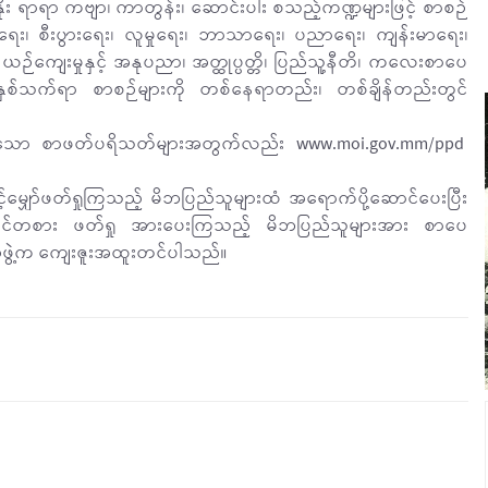
်းနိုး ရာရာ ကဗျာ၊ ကာတွန်း၊ ဆောင်းပါး စသည့်ကဏ္ဍများဖြင့် စာစဉ်
း၊ စီးပွားရေး၊ လူမှုရေး၊ ဘာသာရေး၊ ပညာရေး၊ ကျန်းမာရေး၊
း၊ ယဉ်ကျေးမှုနှင့် အနုပညာ၊ အတ္ထုပ္ပတ္တိ၊ ပြည်သူ့နီတိ၊ ကလေးစာပေ
်နှစ်သက်ရာ စာစဉ်များကို တစ်နေရာတည်း၊ တစ်ချိန်တည်းတွင်
ကြသော စာဖတ်ပရိသတ်များအတွက်လည်း www.moi.gov.mm/ppd
့်မျှော်ဖတ်ရှုကြသည့် မိဘပြည်သူများထံ အရောက်ပို့ဆောင်ပေးပြီး
တ်ဝင်တစား ဖတ်ရှု အားပေးကြသည့် မိဘပြည်သူများအား စာပေ
အဖွဲ့က ကျေးဇူးအထူးတင်ပါသည်။