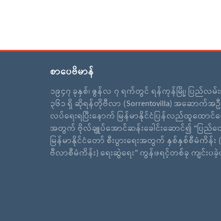
စာပေဗိမာန်
၁၉၄၇ ခုနှစ်၊ ဇွန်လ ၇ ရက်တွင် ရန်ကုန်မြို့၊ ပြည်လမ်
၃၆၁ ရှိ ဆိုရန်တိုဗီလာ (Sorrentovilla) အဆောက်အဦ
လပ်ရေးရပြီးနောက် မြန်မာနိုင်ငံပြန်လည်ထူထောင်ရ
အတွက် ဗိုလ်ချူပ်အောင်ဆန်းခေါင်းဆောင်၍ “ပြည်ထ
မြန်မာနိုင်ငံတော် စီးပွားရေးအတွက် နှစ်နှစ်စီမံကိန်း (
ဗီလာစီမံကိန်း) ရေးဆွဲရေး” ကွန်ဖရင့်တစ်ခု ကျင်းပခ