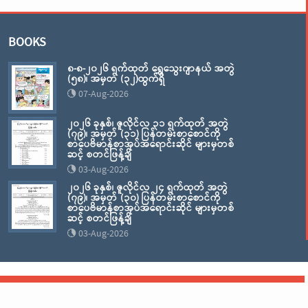
BOOKS
၈-၈-၂၀၂၆ ရက်ထုတ် ရွှေသွေးဂျာနယ် အတွဲ
(၅၈)၊ အမှတ် (၃၂)ထွက်ရှိ
07-Aug-2026
၂၀၂၆ ခုနှစ်၊ ဇူလိုင်လ ၃၁ ရက်ထုတ် အတွဲ
(၇၉)၊ အမှတ် (၃၁) ပြန်တမ်းစာစောင်ကို
စာပေဗိမာန်စာအုပ်အရောင်းဆိုင် များမှတစ်
ဆင့် စတင်ဖြန့်ချိ
03-Aug-2026
၂၀၂၆ ခုနှစ်၊ ဇူလိုင်လ ၂၄ ရက်ထုတ် အတွဲ
(၇၉)၊ အမှတ် (၃၀) ပြန်တမ်းစာစောင်ကို
စာပေဗိမာန်စာအုပ်အရောင်းဆိုင် များမှတစ်
ဆင့် စတင်ဖြန့်ချိ
03-Aug-2026
© 2026 Sarpay Beikman - ALL RIGHTS RESERVED