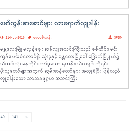
မော်ကွန်းစာစောင်များ လာရောက်လှူဒါန်း
21-Nov-2016
စာပေဗိမာန်
,
SPBM
မန္တလေးမြို့၊ မလွန်ဈေး ဆန်လှူအသင်းကြီးသည် စစ်ကိုင်း၊ မင်း
ကွန်း၊ မင်းဝံတောင်ရိုး သုံးခုနှင့် မန္တလေးမြို့ပေါ် ခြောက်မြို့နယ်၌
သီတင်းသုံး နေထိုင်တော်မူသော ရဟန်း၊ သီလရှင်၊ ကိုရင်၊
ဖိုးသူတော်များအတွက် ဆွမ်းဆန်တော်များ အလှူခံပြီး ပြန်လည်
လှူဒါန်းသော သာသနနုဂ္ဂဟ အသင်းကြီး
140
141
»