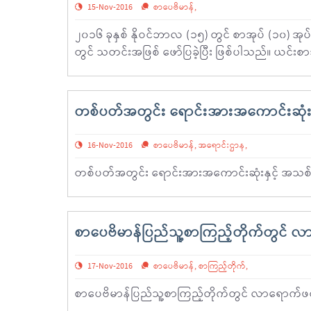
15-Nov-2016
စာပေဗိမာန်
,
၂၀၁၆ ခုနှစ် နိုဝင်ဘာလ (၁၅) တွင် စာအုပ် (၁၀) အု
တွင် သတင်းအဖြစ် ဖော်ပြခဲ့ပြီး ဖြစ်ပါသည်။ ယင်း
တစ်ပတ်အတွင်း ရောင်းအားအကောင်းဆုံးန
16-Nov-2016
စာပေဗိမာန်
,
အရောင်းဌာန
,
တစ်ပတ်အတွင်း ရောင်းအားအကောင်းဆုံးနှင့် အသစ်
စာပေဗိမာန်ပြည်သူ့စာကြည့်တိုက်တွင် လာ
17-Nov-2016
စာပေဗိမာန်
,
စာကြည့်တိုက်
,
စာပေဗိမာန်ပြည်သူ့စာကြည့်တိုက်တွင် လာရောက်ဖတ်