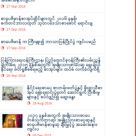
အခမ်းအနားကျင်းပ
27-Sep-2016
စာပေဗိမာန်စာအုပ်ဆိုင်များတွင် ၂၀၁၆ ခုနှစ်၊
စက်တင်ဘာလထုတ် သုတပဒေသာစာစောင် ရောင်းချ
27-Sep-2016
စာပေဗိမာန် က ကြီးမှူး၍ ဘာသာပြန်ပြိုင်ပွဲ ကျင်းပမည်
27-Sep-2016
ပြန်ကြားရေးဝန်ကြီးဌာန၊ ပြည်ထောင်စုဝန်ကြီး၏လမ်းညွှန်
ချက်အရ ၂၀၁၅ ခုနှစ်အတွက် အမျိုးသားစာပေဆု ရွေးချယ်
နိုင်ရေး ဖတ်ရှုစိစစ်ရမည့် စာအုပ်များ ထပ်မံ လက်ခံလျက်ရှိ
28-Sep-2016
နိုင်ငံရေးစာပေ စာတမ်းဖတ်ပွဲနှင့် မိုးရာသီစာ
အုပ် ဈေးရောင်းပွဲတော် ဆောင်ရွက် ပြီးစီးမှု
များနှင့် စပ်လျဉ်း၍ ဆွေးနွေး
18-Aug-2016
၂၀၁၇ ခုနှစ်အတွက် အမျိုးသားစာပေ
တစ်သက်တာဆု၊ အမျိုးသားစာပေဆုနှင့်
စာပေဗိမာန်စာမူဆု ချီးမြှင့်ပွဲ အခမ်းအနား
ကျင်းပ
08-Dec-2018