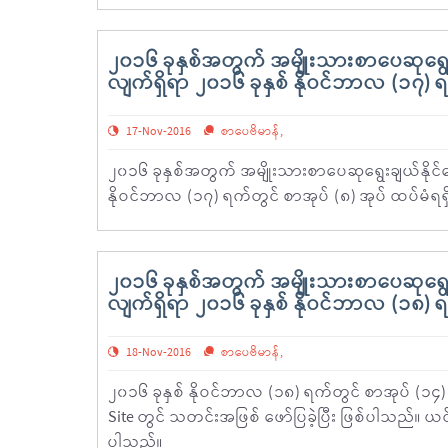
၂၀၁၆ ခုနှစ်အတွက် အမျိုးသားစာပေဆုရွေးခ
လျက်ရှိရာ ၂၀၁၆ ခုနှစ် နိုဝင်ဘာလ (၁၇) ရက
17-Nov-2016
စာပေဗိမာန်
,
၂၀၁၆ ခုနှစ်အတွက် အမျိုးသားစာပေဆုရွေးချယ်နိုင်ရ
နိုဝင်ဘာလ (၁၇) ရက်တွင် စာအုပ် (၈) အုပ် ထပ်မံရရှ
၂၀၁၆ ခုနှစ်အတွက် အမျိုးသားစာပေဆုရွေးခ
လျက်ရှိရာ ၂၀၁၆ ခုနှစ် နိုဝင်ဘာလ (၁၈) ရက
18-Nov-2016
စာပေဗိမာန်
,
၂၀၁၆ ခုနှစ် နိုဝင်ဘာလ (၁၈) ရက်တွင် စာအုပ် (၁၄)
Site တွင် သတင်းအဖြစ် ဖော်ပြခဲ့ပြီး ဖြစ်ပါသည်။ 
ပါသည်။