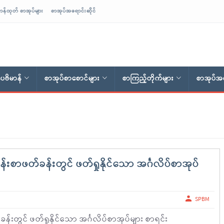
ာန်ထုတ် စာအုပ်များ
စာအုပ်အရောင်းဆိုင်
ေဗိမာန်
စာအုပ်စာစောင်များ
စာကြည့်တိုက်များ
စာအုပ်အရ
်းစာဖတ်ခန်းတွင် ဖတ်ရှုနိုင်သော အင်္ဂလိပ်စာအုပ်
SPBM
်းတွင် ဖတ်ရှုနိုင်သော အင်္ဂလိပ်စာအုပ်များ စာရင်း