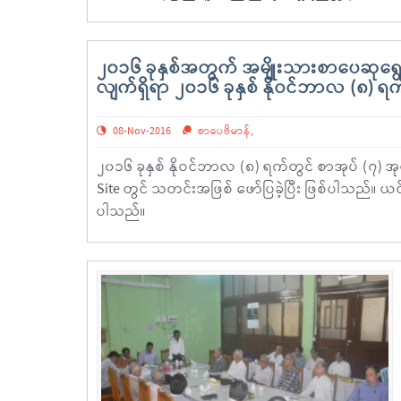
၂၀၁၆ ခုနှစ်အတွက် အမျိုးသားစာပေဆုရွေးခ
လျက်ရှိရာ ၂၀၁၆ ခုနှစ် နိုဝင်ဘာလ (၈) ရက်
08-Nov-2016
စာပေဗိမာန်
,
၂၀၁၆ ခုနှစ် နိုဝင်ဘာလ (၈) ရက်တွင် စာအုပ် (၇) အ
Site တွင် သတင်းအဖြစ် ဖော်ပြခဲ့ပြီး ဖြစ်ပါသည်။ 
ပါသည်။