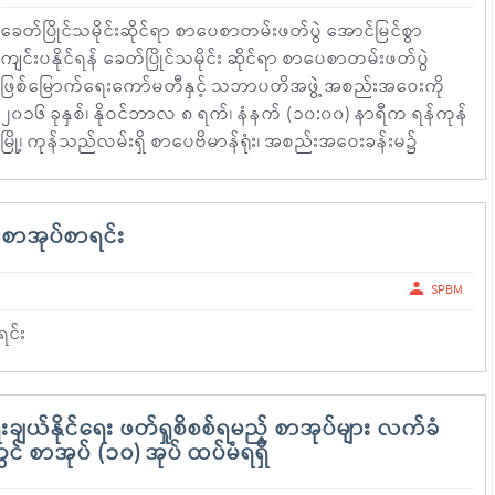
ခေတ်ပြိုင်သမိုင်းဆိုင်ရာ စာပေစာတမ်းဖတ်ပွဲ အောင်မြင်စွာ
ကျင်းပနိုင်ရန် ခေတ်ပြိုင်သမိုင်း ဆိုင်ရာ စာပေစာတမ်းဖတ်ပွဲ
ဖြစ်မြောက်ရေးကော်မတီနှင့် သဘာပတိအဖွဲ့ အစည်းအဝေးကို
၂၀၁၆ ခုနှစ်၊ နိုဝင်ဘာလ ၈ ရက်၊ နံနက် (၁၀:၀၀) နာရီက ရန်ကုန်
မြို့၊ ကုန်သည်လမ်းရှိ စာပေဗိမာန်ရုံး၊ အစည်းအဝေးခန်းမ၌
စာအုပ်စာရင်း
SPBM
င်း
ျယ်နိုင်ရေး ဖတ်ရှုစိစစ်ရမည့် စာအုပ်များ လက်ခံ
င် စာအုပ် (၁၀) အုပ် ထပ်မံရရှိ