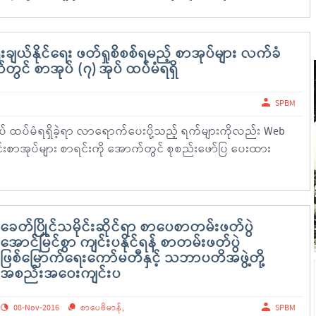
ျယ်နိုင်ရေး ဖတ်ရှုစိစစ်ရမည့် စာအုပ်များ လက်ခံ
တွင် စာအုပ် (၇) အုပ် ထပ်မံရရှိ
SPBM
ုပ် ထပ်မံရရှိခဲ့ရာ လာရောက်ပေးပို့သည့် ရက်များကိုလည်း Web
ယင်းစာအုပ်များ စာရင်းကို အောက်တွင် စုစည်းဖော်ပြ ပေးထား
ခေတ်ပြိုင်သမိုင်းဆိုင်ရာ စာပေစာတမ်းဖတ်ပွဲ
အောင်မြင်စွာ ကျင်းပနိုင်ရန် စာတမ်းဖတ်ပွဲ
ဖြစ်မြောက်ရေးကော်မတီနှင့် သဘာပတိအဖွဲ့တို့
အစည်းအဝေးကျင်းပ
08-Nov-2016
စာပေဗိမာန်
,
SPBM