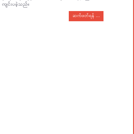
ကျင်းပခဲ့သည်။
ဆက်ဖတ်ရန်