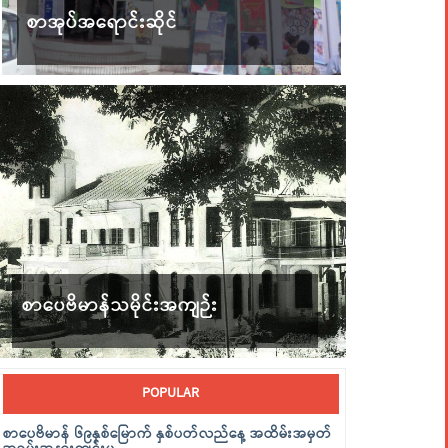
စာအုပ်အရောင်းဆိုင်
စာပေဗိမာန်သမိုင်းအကျဉ်း
POPULAR
စာပေဗိမာန် ၆၉နှစ်မြောက် နှစ်ပတ်လည်နေ့ အထိမ်းအမှတ်