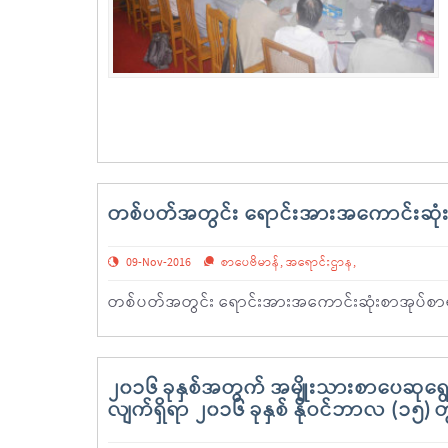
တစ်ပတ်အတွင်း ရောင်းအားအကောင်းဆုံး
09-Nov-2016
စာပေဗိမာန်
,
အရောင်းဌာန
,
တစ်ပတ်အတွင်း ရောင်းအားအကောင်းဆုံးစာအုပ်စာရ
၂၀၁၆ ခုနှစ်အတွက် အမျိုးသားစာပေဆုရွေးခ
လျက်ရှိရာ ၂၀၁၆ ခုနှစ် နိုဝင်ဘာလ (၁၅) တွ