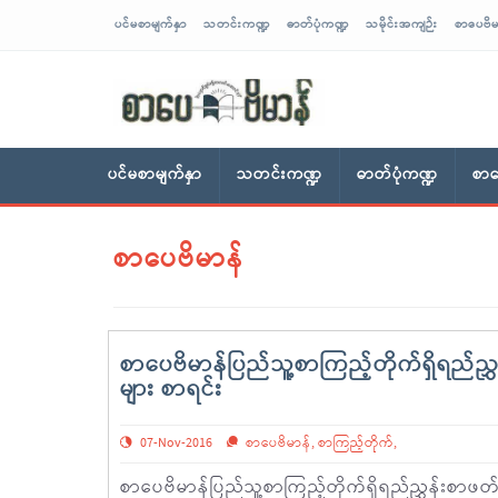
ပင်မစာမျက်နှာ
သတင်းကဏ္ဍ
ဓာတ်ပုံကဏ္ဍ
သမိုင်းအကျဉ်း
စာပေဗိမ
sarpaybeikman
ပင်မစာမျက်နှာ
သတင်းကဏ္ဍ
ဓာတ်ပုံကဏ္ဍ
စာပ
စာပေဗိမာန်
စာပေဗိမာန်ပြည်သူ့စာကြည့်တိုက်ရှိရည်ညွှန
များ စာရင်း
07-Nov-2016
စာပေဗိမာန်
,
စာကြည့်တိုက်
,
စာပေဗိမာန်ပြည်သူ့စာကြည့်တိုက်ရှိရည်ညွှန်းစာဖတ်ခန