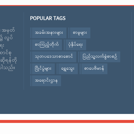
POPULAR TAGS
း၊ အမှတ်
အခမ်းအနားများ
စာမူများ
၌ လွပ်
စာကြည့်တိုက်
ပုံနှိပ်ရေး
ေး
ောင်စု
သုတပဒေသာစာစောင်
ပြည်သူ့လက်စွဲစာစဉ်
ဆိုရန်တို
ဲ့ပါသည်။
ပြိုင်ပွဲများ
ရွှေသွေး
စာပေဗိမာန်
အရောင်းဌာန
စာပေဗိမာန်ထုတ် စာအုပ်များ
စာအုပ်အရောင်းဆိုင်