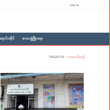
SIGN IN
ောင်းဆိုင်
စာပေဖွံ့ဖြိုးရေး
TAGGED AS
စာပေဗိမာန်