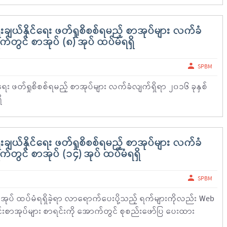
ျယ်နိုင်ရေး ဖတ်ရှုစိစစ်ရမည့် စာအုပ်များ လက်ခံ
်တွင် စာအုပ် (၈) အုပ် ထပ်မံရရှိ
SPBM
ေး ဖတ်ရှုစိစစ်ရမည့် စာအုပ်များ လက်ခံလျက်ရှိရာ ၂၀၁၆ ခုနှစ်
ိ
ျယ်နိုင်ရေး ဖတ်ရှုစိစစ်ရမည့် စာအုပ်များ လက်ခံ
်တွင် စာအုပ် (၁၄) အုပ် ထပ်မံရရှိ
SPBM
 အုပ် ထပ်မံရရှိခဲ့ရာ လာရောက်ပေးပို့သည့် ရက်များကိုလည်း Web
ယင်းစာအုပ်များ စာရင်းကို အောက်တွင် စုစည်းဖော်ပြ ပေးထား