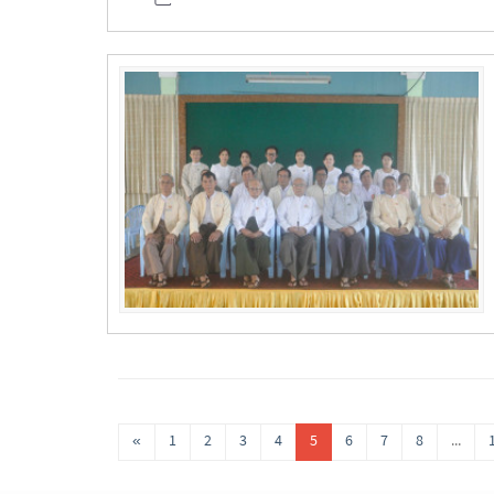
«
1
2
3
4
5
6
7
8
...