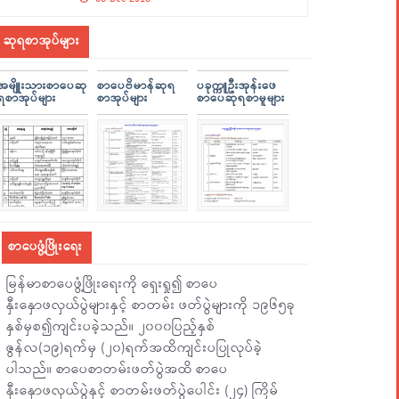
ဆုရစာအုပ်များ
အမျိူးသားစာပေဆု
စာပေဗိမာန်ဆုရ
ပခုက္ကူဦးအုန်းဖေ
ရစာအုပ်များ
စာအုပ်များ
စာပေဆုရစာမူများ
စာပေဖွံ့ဖြိုးရေး
မြန်မာစာပေဖွံ့ဖြိုးရေးကို ရှေးရှု၍ စာပေ
နှီးနှောဖလှယ်ပွဲများနှင့် စာတမ်း ဖတ်ပွဲများကို ၁၉၆၅ခု
နှစ်မှစ၍ကျင်းပခဲ့သည်။ ၂၀၀၀ပြည့်နှစ်
ဇွန်လ(၁၉)ရက်မှ (၂၀)ရက်အထိကျင်းပပြုလုပ်ခဲ့
ပါသည်။ စာပေစာတမ်းဖတ်ပွဲအထိ စာပေ
နှီးနှောဖလှယ်ပွဲနှင့် စာတမ်းဖတ်ပွဲပေါင်း (၂၄) ကြိမ်