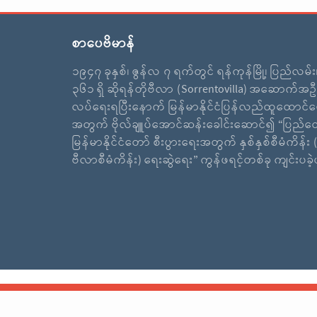
စာပေဗိမာန်
၁၉၄၇ ခုနှစ်၊ ဇွန်လ ၇ ရက်တွင် ရန်ကုန်မြို့၊ ပြည်လမ်
၃၆၁ ရှိ ဆိုရန်တိုဗီလာ (Sorrentovilla) အဆောက်အဦ
လပ်ရေးရပြီးနောက် မြန်မာနိုင်ငံပြန်လည်ထူထောင်ရ
အတွက် ဗိုလ်ချူပ်အောင်ဆန်းခေါင်းဆောင်၍ “ပြည်ထ
မြန်မာနိုင်ငံတော် စီးပွားရေးအတွက် နှစ်နှစ်စီမံကိန်း (
ဗီလာစီမံကိန်း) ရေးဆွဲရေး” ကွန်ဖရင့်တစ်ခု ကျင်းပခ
ပင်မစာမျက်နှာ
သတင်းကဏ္ဍ
ဓာတ်ပုံကဏ္ဍ
သမိုင်းအကျဉ်း