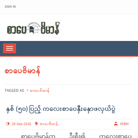
SIGN IN
sarpaybeikman
Toggle
navigation
စာပေဗိမာန်
TAGGED AS
စာပေဗိမာန်
နှစ် (၅၀) ပြည့် ကလေးစာပေနှီးနှောဖလှယ်ပွဲ
28-Sep-2016
စာပေဗိမာန်
,
SPBM
စာပေဗိမာန်က ဦးစီး၍ ကလေးစာပေ