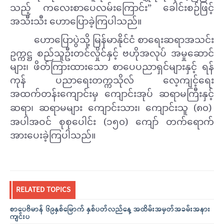
သည့် ကလေးစာပေလမ်းကြောင်း” ခေါင်းစဉ်ဖြင့်
အသီးသီး ဟောပြောခဲ့ကြပါသည်။
ဟောပြောပွဲသို့ မြန်မာနိုင်ငံ စာရေးဆရာအသင်း
ဥက္ကဋ္ဌ စည်သူဦးတင်လှိုင်နှင့် ဗဟိုအလုပ် အမှုဆောင်
များ၊ ဖိတ်ကြားထားသော စာပေပညာရှင်များနှင့် ရန်
ကုန် ပညာရေးတက္ကသိုလ် လေ့ကျင့်ရေး
အထက်တန်းကျောင်းမှ ကျောင်းအုပ် ဆရာမကြီးနှင့်
ဆရာ၊ ဆရာမများ ကျောင်းသား၊ ကျောင်းသူ (
၈၀
)
အပါအဝင် စုစုပေါင်း (
၁၅၀
) ကျော် တက်ရောက်
အားပေးခဲ့ကြပါသည်။
RELATED TOPICS
စာပေဗိမာန် ၆၉နှစ်မြောက် နှစ်ပတ်လည်နေ့ အထိမ်းအမှတ်အခမ်းအနား
ကျင်းပ