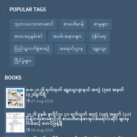
POPULAR TAGS
သုတပဒေသာစာစောင်
စာပေဗိမာန်
စာမူများ
စာပေရေချမ်းစင်
အခမ်းအနားများ
ပုံနှိပ်ရေး
ပြည်သူ့လက်စွဲစာစဉ်
အရောင်းဌာန
ရွှေသွေး
ပြိုင်ပွဲများ
BOOKS
၈-၈-၂၀၂၆ ရက်ထုတ် ရွှေသွေးဂျာနယ် အတွဲ (၅၈)၊ အမှတ်
(၃၂)ထွက်ရှိ
07-Aug-2026
၂၀၂၆ ခုနှစ်၊ ဇူလိုင်လ ၃၁ ရက်ထုတ် အတွဲ (၇၉)၊ အမှတ် (၃၁)
ပြန်တမ်းစာစောင်ကို စာပေဗိမာန်စာအုပ်အရောင်းဆိုင် များမှ
တစ်ဆင့် စတင်ဖြန့်ချိ
03-Aug-2026