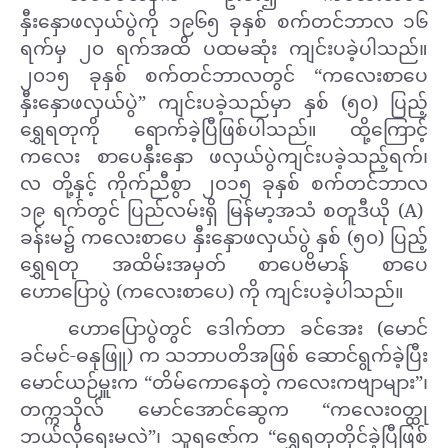
နှီးနှောဖလှယ်ပွဲကို ၁၉၆၅ ခုနှစ် စက်တင်ဘာလ ၁၆
ရက်မှ ၂၀ ရက်အထိ ပထမဆုံး ကျင်းပခဲ့ပါသည်။
၂၀၁၅ ခုနှစ် စက်တင်ဘာလတွင် “ကလေးစာပေ
နှီးနှောဖလှယ်ပွဲ” ကျင်းပခဲ့သည်မှာ နှစ် (၅၀) ပြည့်
ရွှေရတုကို ရောက်ခဲ့ပြီဖြစ်ပါသည်။ ထို့ကြောင့်
ကလေး စာပေနှီးနှော ဖလှယ်ပွဲကျင်းပခဲ့သည့်ရက်၊
လ တို့နှင့် ကိုက်ညီစွာ ၂၀၁၅ ခုနှစ် စက်တင်ဘာလ
၁၉ ရက်တွင် ပြည်လမ်းရှိ မြန်မာ့အသံ စတူဒီယို (A)
ခန်းမ၌ ကလေးစာပေ နှီးနှောဖလှယ်ပွဲ နှစ် (၅၀) ပြည့်
ရွှေရတု အထိမ်းအမှတ် စာပေဗိမာန် စာပေ
ဟောပြောပွဲ (ကလေးစာပေ) ကို ကျင်းပခဲ့ပါသည်။
ဟောပြောပွဲတွင် ဒေါက်တာ ခင်အေး (မောင်
ခင်မင်-ဓနုဖြူ) က သဘာပတိအဖြစ် ဆောင်ရွက်ခဲ့ပြီး
မောင်ယဉ်မှူးက “တိမ်ကောနေတဲ့ ကလေးကဗျာများ”၊
တက္ကသိုလ် မောင်အောင်ဆွေက “ကလေး၀တ္ထု
ဘယ်လိုရေးမလဲ”၊ သူရဇော်က “ရွှေရတုတိုင်ခဲ့ပြီဖြစ်