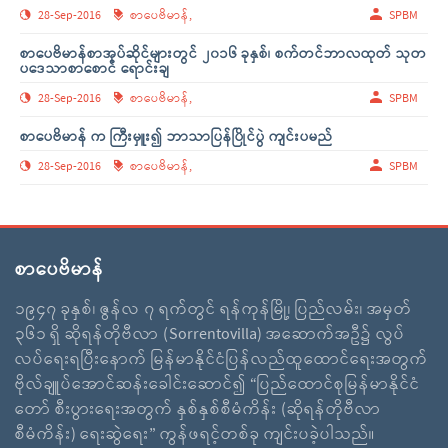
28-Sep-2016
စာပေဗိမာန်,
SPBM
စာပေဗိမာန်စာအုပ်ဆိုင်များတွင် ၂၀၁၆ ခုနှစ်၊ စက်တင်ဘာလထုတ် သုတ
ပဒေသာစာစောင် ရောင်းချ
28-Sep-2016
စာပေဗိမာန်,
SPBM
စာပေဗိမာန် က ကြီးမှူး၍ ဘာသာပြန်ပြိုင်ပွဲ ကျင်းပမည်
28-Sep-2016
စာပေဗိမာန်,
SPBM
စာပေဗိမာန်
၁၉၄၇ ခုနှစ်၊ ဇွန်လ ၇ ရက်တွင် ရန်ကုန်မြို့၊ ပြည်လမ်း၊ အမှတ်
၃၆၁ ရှိ ဆိုရန်တိုဗီလာ (Sorrentovilla) အဆောက်အဦ၌ လွပ်
လပ်ရေးရပြီးနောက် မြန်မာနိုင်ငံပြန်လည်ထူထောင်ရေးအတွက်
ဗိုလ်ချူပ်အောင်ဆန်းခေါင်းဆောင်၍ “ပြည်ထောင်စုမြန်မာနိုင်ငံ
တော် စီးပွားရေးအတွက် နှစ်နှစ်စီမံကိန်း (ဆိုရန်တိုဗီလာ
စီမံကိန်း) ရေးဆွဲရေး” ကွန်ဖရင့်တစ်ခု ကျင်းပခဲ့ပါသည်။