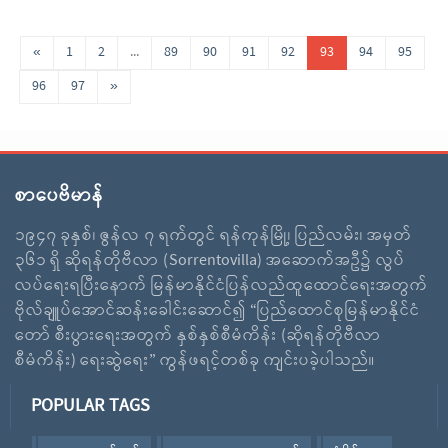
«
1
2
...
89
90
91
92
93
94
95
96
97
»
စာပေဗိမာန်
၁၉၄၇ ခုနှစ်၊ ဇွန်လ ၇ ရက်တွင် ရန်ကုန်မြို့၊ ပြည်လမ်း၊ အမှတ်
၃၆၁ ရှိ ဆိုရန်တိုဗီလာ (Sorrentovilla) အဆောက်အဦ၌ လွပ်
လပ်ရေးရပြီးနောက် မြန်မာနိုင်ငံပြန်လည်ထူထောင်ရေးအတွက်
ဗိုလ်ချူပ်အောင်ဆန်းခေါင်းဆောင်၍ “ပြည်ထောင်စုမြန်မာနိုင်ငံ
တော် စီးပွားရေးအတွက် နှစ်နှစ်စီမံကိန်း (ဆိုရန်တိုဗီလာ
စီမံကိန်း) ရေးဆွဲရေး” ကွန်ဖရင့်တစ်ခု ကျင်းပခဲ့ပါသည်။
POPULAR TAGS