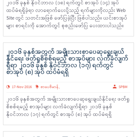
၂၀၁၆ ခုနှစ် နိုဝင်ဘာလ (၁၈) ရက်တွင် စာအုပ် (၁၄) အုပ်
ထပ်မံရရှိခဲ့ရာ လာရောက်ပေးပို့သည့် ရက်များကိုလည်း Web
Site တွင် သတင်းအဖြစ် ဖော်ပြခဲ့ပြီး ဖြစ်ပါသည်။ ယင်းစာအုပ်
များ စာရင်းကို အောက်တွင် စုစည်းဖော်ပြ ပေးထားပါသည်။
၂၀၁၆ ခုနှစ်အတွက် အမျိုးသားစာပေဆုရွေးချယ်
နိုင်ရေး ဖတ်ရှုစိစစ်ရမည့် စာအုပ်များ လက်ခံလျက်
ရှိရာ ၂၀၁၆ ခုနှစ် နိုဝင်ဘာလ (၁၇) ရက်တွင်
စာအုပ် (၈) အုပ် ထပ်မံရရှိ
17-Nov-2016
စာပေဗိမာန်
,
SPBM
၂၀၁၆ ခုနှစ်အတွက် အမျိုးသားစာပေဆုရွေးချယ်နိုင်ရေး ဖတ်ရှု
စိစစ်ရမည့် စာအုပ်များ လက်ခံလျက်ရှိရာ ၂၀၁၆ ခုနှစ်
နိုဝင်ဘာလ (၁၇) ရက်တွင် စာအုပ် (၈) အုပ် ထပ်မံရရှိ