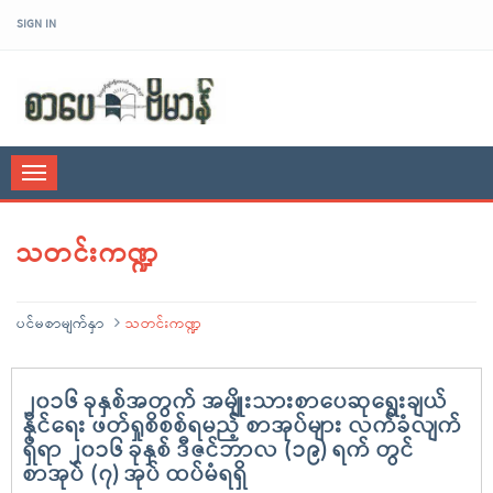
SIGN IN
sarpaybeikman
Toggle
navigation
သတင်းကဏ္ဍ
ပင်မစာမျက်နှာ
သတင်းကဏ္ဍ
၂၀၁၆ ခုနှစ်အတွက် အမျိုးသားစာပေဆုရွေးချယ်
နိုင်ရေး ဖတ်ရှုစိစစ်ရမည့် စာအုပ်များ လက်ခံလျက်
ရှိရာ ၂၀၁၆ ခုနှစ် ဒီဇင်ဘာလ (၁၉) ရက် တွင်
စာအုပ် (၇) အုပ် ထပ်မံရရှိ