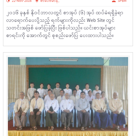
22-Nov-2016
စာပေဗိမာန်
,
SPBM
၂၀၁၆ ခုနှစ် နိုဝင်ဘာလတွင် စာအုပ် (၆) အုပ် ထပ်မံရရှိခဲ့ရာ
လာရောက်ပေးပို့သည့် ရက်များကိုလည်း Web Site တွင်
သတင်းအဖြစ် ဖော်ပြခဲ့ပြီး ဖြစ်ပါသည်။ ယင်းစာအုပ်များ
စာရင်းကို အောက်တွင် စုစည်းဖော်ပြ ပေးထားပါသည်။