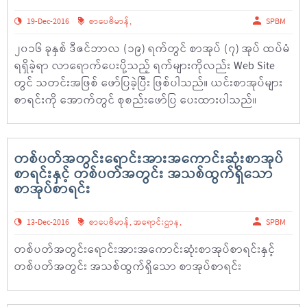
19-Dec-2016
စာပေဗိမာန်
,
SPBM
၂၀၁၆ ခုနှစ် ဒီဇင်ဘာလ (၁၉) ရက်တွင် စာအုပ် (၇) အုပ် ထပ်မံ
ရရှိခဲ့ရာ လာရောက်ပေးပို့သည့် ရက်များကိုလည်း Web Site
တွင် သတင်းအဖြစ် ဖော်ပြခဲ့ပြီး ဖြစ်ပါသည်။ ယင်းစာအုပ်များ
စာရင်းကို အောက်တွင် စုစည်းဖော်ပြ ပေးထားပါသည်။
တစ်ပတ်အတွင်းရောင်းအားအကောင်းဆုံးစာအုပ်
စာရင်းနှင့် တစ်ပတ်အတွင်း အသစ်ထွက်ရှိသော
စာအုပ်စာရင်း
13-Dec-2016
စာပေဗိမာန်
,
အရောင်းဌာန
,
SPBM
တစ်ပတ်အတွင်းရောင်းအားအကောင်းဆုံးစာအုပ်စာရင်းနှင့်
တစ်ပတ်အတွင်း အသစ်ထွက်ရှိသော စာအုပ်စာရင်း