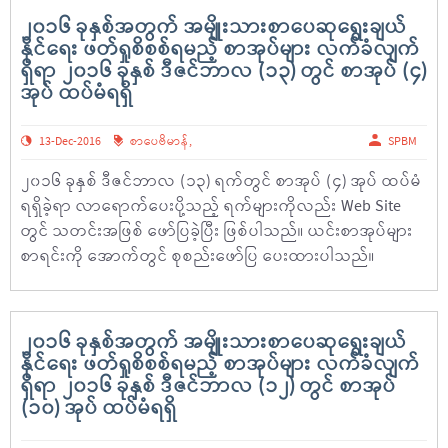
၂၀၁၆ ခုနှစ်အတွက် အမျိုးသားစာပေဆုရွေးချယ်
နိုင်ရေး ဖတ်ရှုစိစစ်ရမည့် စာအုပ်များ လက်ခံလျက်
ရှိရာ ၂၀၁၆ ခုနှစ် ဒီဇင်ဘာလ (၁၃) တွင် စာအုပ် (၄)
အုပ် ထပ်မံရရှိ
13-Dec-2016
စာပေဗိမာန်
,
SPBM
၂၀၁၆ ခုနှစ် ဒီဇင်ဘာလ (၁၃) ရက်တွင် စာအုပ် (၄) အုပ် ထပ်မံ
ရရှိခဲ့ရာ လာရောက်ပေးပို့သည့် ရက်များကိုလည်း Web Site
တွင် သတင်းအဖြစ် ဖော်ပြခဲ့ပြီး ဖြစ်ပါသည်။ ယင်းစာအုပ်များ
စာရင်းကို အောက်တွင် စုစည်းဖော်ပြ ပေးထားပါသည်။
၂၀၁၆ ခုနှစ်အတွက် အမျိုးသားစာပေဆုရွေးချယ်
နိုင်ရေး ဖတ်ရှုစိစစ်ရမည့် စာအုပ်များ လက်ခံလျက်
ရှိရာ ၂၀၁၆ ခုနှစ် ဒီဇင်ဘာလ (၁၂) တွင် စာအုပ်
(၁၀) အုပ် ထပ်မံရရှိ