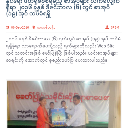
နိုင်ရေး ဖတ်ရှုစိစစ်ရမည့် စာအုပ်များ လက်ခံလျက်
ရှိရာ ၂၀၁၆ ခုနှစ် ဒီဇင်ဘာလ (၆) တွင် စာအုပ်
(၁၉) အုပ် ထပ်မံရရှိ
06-Dec-2016
စာပေဗိမာန်
,
SPBM
၂၀၁၆ ခုနှစ် ဒီဇင်ဘာလ (၆) ရက်တွင် စာအုပ် (၁၉) အုပ် ထပ်မံ
ရရှိခဲ့ရာ လာရောက်ပေးပို့သည့် ရက်များကိုလည်း Web Site
တွင် သတင်းအဖြစ် ဖော်ပြခဲ့ပြီး ဖြစ်ပါသည်။ ယင်းစာအုပ်များ
စာရင်းကို အောက်တွင် စုစည်းဖော်ပြ ပေးထားပါသည်။