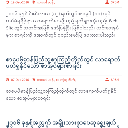
13-Dec-2016
စာပေဗိမာန်
,
SPBM
၂၀၁၆ ခုနှစ် ဒီဇင်ဘာလ (၁၂) ရက်တွင် စာအုပ် (၁၀) အုပ်
ထပ်မံရရှိခဲ့ရာ လာရောက်ပေးပို့သည့် ရက်များကိုလည်း Web
Site တွင် သတင်းအဖြစ် ဖော်ပြခဲ့ပြီး ဖြစ်ပါသည်။ ယင်းစာအုပ်
များ စာရင်းကို အောက်တွင် စုစည်းဖော်ပြ ပေးထားပါသည်။
စာပေဗိမာန်ပြည်သူ့စာကြည့်တိုက်တွင် လာရောက်
ဖတ်ရှုနိုင်သော စာအုပ်များစာရင်း
07-Dec-2016
စာပေဗိမာန်
,
စာကြည့်တိုက်
,
SPBM
စာပေဗိမာန်ပြည်သူ့စာကြည့်တိုက်တွင် လာရောက်ဖတ်ရှုနိုင်
သော စာအုပ်များစာရင်း
၂၀၁၆ ခုနှစ်အတွက် အမျိုးသားစာပေဆုရွေးချယ်