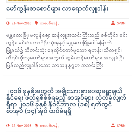
မော်ကွန်းစာစောင်များ လာရောက်လှူဒါန်း
21-Nov-2016
စာပေဗိမာန်
,
SPBM
မန္တလေးမြို့၊ မလွန်ဈေး ဆန်လှူအသင်းကြီးသည် စစ်ကိုင်း၊ မင်း
ကွန်း၊ မင်းဝံတောင်ရိုး သုံးခုနှင့် မန္တလေးမြို့ပေါ် ခြောက်
မြို့နယ်၌ သီတင်းသုံး နေထိုင်တော်မူသော ရဟန်း၊ သီလရှင်၊
ကိုရင်၊ ဖိုးသူတော်များအတွက် ဆွမ်းဆန်တော်များ အလှူခံပြီး
ပြန်လည်လှူဒါန်းသော သာသနနုဂ္ဂဟ အသင်းကြီး
၂၀၁၆ ခုနှစ်အတွက် အမျိုးသားစာပေဆုရွေးချယ်
နိုင်ရေး ဖတ်ရှုစိစစ်ရမည့် စာအုပ်များ လက်ခံလျက်
ရှိရာ ၂၀၁၆ ခုနှစ် နိုဝင်ဘာလ (၁၈) ရက်တွင်
စာအုပ် (၁၄) အုပ် ထပ်မံရရှိ
18-Nov-2016
စာပေဗိမာန်
,
SPBM