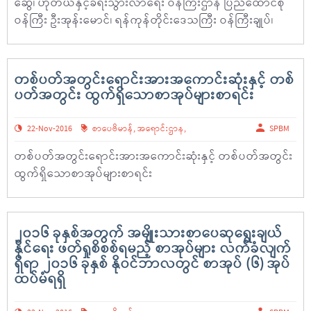
ဆွေ၊ ဟိုတယ်နှင့်ခရီးသွားလာရေး ဝန်ကြီးဌာန ပြည်ထောင်စု
ဝန်ကြီး ဦးအုန်းမောင်၊ ရန်ကုန်တိုင်းဒေသကြီး ဝန်ကြီးချုပ်၊
တစ်ပတ်အတွင်းရောင်းအားအကောင်းဆုံးနှင့် တစ်
ပတ်အတွင်း ထွက်ရှိသောစာအုပ်များစာရင်း
22-Nov-2016
စာပေဗိမာန်
,
အရောင်းဌာန
,
SPBM
တစ်ပတ်အတွင်းရောင်းအားအကောင်းဆုံးနှင့် တစ်ပတ်အတွင်း
ထွက်ရှိသောစာအုပ်များစာရင်း
၂၀၁၆ ခုနှစ်အတွက် အမျိုးသားစာပေဆုရွေးချယ်
နိုင်ရေး ဖတ်ရှုစိစစ်ရမည့် စာအုပ်များ လက်ခံလျက်
ရှိရာ ၂၀၁၆ ခုနှစ် နိုဝင်ဘာလတွင် စာအုပ် (၆) အုပ်
ထပ်မံရရှိ