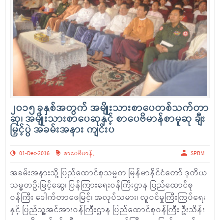
၂၀၁၅ ခုနှစ်အတွက် အမျိုးသားစာပေတစ်သက်တာ
ဆု၊ အမျိုးသားစာပေဆုနှင့် စာပေဗိမာန်စာမူဆု ချီး
မြှင့်ပွဲ အခမ်းအနား ကျင်းပ
01-Dec-2016
စာပေဗိမာန်
,
SPBM
အခမ်းအနားသို့ ပြည်ထောင်စုသမ္မတ မြန်မာနိုင်ငံတော် ဒုတိယ
သမ္မတဦးမြင့်ဆွေ၊ ပြန်ကြားရေးဝန်ကြီးဌာန ပြည်ထောင်စု
ဝန်ကြီး ဒေါက်တာဖေမြင့်၊ အလုပ်သမား၊ လူဝင်မှုကြီးကြပ်ရေး
နှင့် ပြည်သူ့အင်အားဝန်ကြီးဌာန ပြည်ထောင်စုဝန်ကြီး ဦးသိန်း