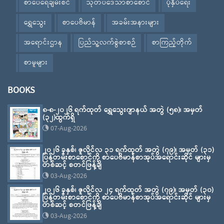
စာပေရေချမ်းစင်
သုတပဒေသာစာစောင်
ပုံနှိပ်ရေး
ရွှေသွေး
စာပေဗိမာန်
အခမ်းအနားများ
အရောင်းဌာန
ပြည်သူ့လက်စွဲစာစဉ်
စာကြည့်တိုက်
စာမူများ
BOOKS
၈-၈-၂၀၂၆ ရက်ထုတ် ရွှေသွေးဂျာနယ် အတွဲ (၅၈)၊ အမှတ်
(၃၂)ထွက်ရှိ
07-Aug-2026
၂၀၂၆ ခုနှစ်၊ ဇူလိုင်လ ၃၁ ရက်ထုတ် အတွဲ (၇၉)၊ အမှတ် (၃၁)
ပြန်တမ်းစာစောင်ကို စာပေဗိမာန်စာအုပ်အရောင်းဆိုင် များမှ
တစ်ဆင့် စတင်ဖြန့်ချိ
03-Aug-2026
၂၀၂၆ ခုနှစ်၊ ဇူလိုင်လ ၂၄ ရက်ထုတ် အတွဲ (၇၉)၊ အမှတ် (၃၀)
ပြန်တမ်းစာစောင်ကို စာပေဗိမာန်စာအုပ်အရောင်းဆိုင် များမှ
တစ်ဆင့် စတင်ဖြန့်ချိ
03-Aug-2026