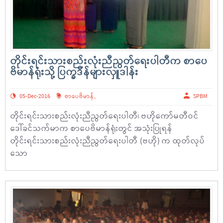
တိုင်းရင်းသားစည်းလုံးညီညွတ်ရေးပါတီက စာပေ
ဗိမာန်ရုံးသို့ ပြက္ခဒိန်များလှူဒါန်း
05-Dec-2016
စာပေဗိမာန်
,
SPBM
တိုင်းရင်းသားစည်းလုံးညီညွတ်ရေးပါတီ၊ ဗဟိုကော်မတီဝင်
ဒေါ်ခင်သက်မာက စာပေဗိမာန်ရုံးတွင် အသုံးပြုရန်
တိုင်းရင်းသားစည်းလုံးညီညွတ်ရေးပါတီ (ဗဟို) က ထုတ်လုပ်
သော