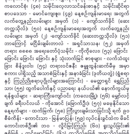
ကလောင်စုံ၊ (၄၈) သမိုင်းလေ့လာသင်ခန်းစာနှင့် သမိုင်းဆိုင်ရာ
စာပ​ဒေသာ - မောင်ကျေးဇူး၊ (၄၉) နေ့စဉ်ကျန်းမာရေး အတွက်
လက်တွေ့နည်းလမ်းများ အမှတ် (၁) - ​ကျော်သက်ခိုင် (ဆေး
တက္ကသိုလ်)၊ (၅၀) နေ့စဉ်ကျန်းမာရေးအတွက် လက်တွေ့နည်း
လမ်းများ အမှတ် (၂) - ​ကျော်သက်ခိုင် (ဆေးတက္ကသိုလ်)၊ (၅၁)
ဘာ​ကြောင့် မငြိမ်းချမ်းတာလဲ - အရှင်သာသန၊ (၅၂) အမှတ်
တရား ၈၈၈၈ အရေး​တော်ပုံသမိုင်း - ကိုကိုလေး၊ (၅၃) ဖြောင်း ​
ဖြောင်း ဖြောင်း ဖြောင်း နှင့် သုံးဘက်မြင် စာစုများ - လက်သံထူး​
ခြား စိန်ဒူးဝါး၊ (၅၄) တရားဝင်ဇနီး ဇမ္ဗူထွန်းဆက်မီမှ အမှာ
စကား ပါရှိသည့် အသာစံခြင်းနှင့် အနာ​ခံခြင်း (ဒုတိယတွဲ) (ရွံစရာ
နှင့် ကြည်ညိုစရာပုဂ္ဂိုလ်များအကြောင်း) - မေတ္တာရှင် ရွှေပြည်
သာ၊ (၅၅) ထွက်ပေါက်နှင့် ပညာ​ရေး နယ်ပယ်၏ နောက်ကွယ်မှ
ရန်စွယ်များ - ဆရာကြီး​ကျော်၀င်း (ကလေးမြို့)၊ (၅၆) ​မျှော်လင့်
ချက် ခရီးပင်လယ် - ကိုအောင် (မြောက်ဦး)၊ (၅၇) မ​မေ့နိုင်သော
နေ့ရက်များ - ထက်မြက်၊ (၅၈) ကြီးပွားချမ်းသာ​ခြင်းသို့ ရက် ၉၀
စီမံကိန်း - ကောင်းသာ - မြန်မာပြန်၊ (၅၉) လုပ်ငန်းခွင်ထဲက မိခင်​
ကောင်းတစ်ဦး၏ ဘ၀ - လှိုင်မြင့်ကြည်၊ (၆၀) ရူးသွပ်ခြင်း၏
ဇစ်မြစ် - တင်မောင်​မြင့်၊ (၆၁) ကုသိုလ်မဖြစ် အကုသိုလ်မဖြစ်