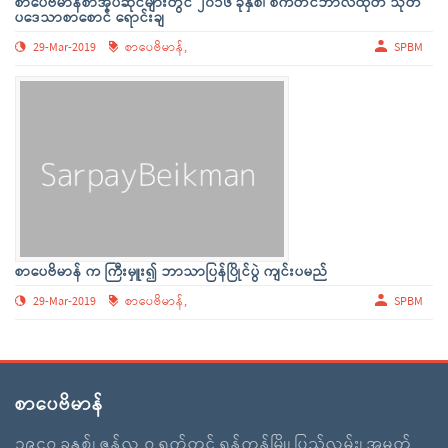
စာပေဗိမာန်စာအုပ်ဆိုင်များတွင် ၂၀၁၆ ခုနှစ်၊ စက်တင်ဘာလထုတ် သုတ
ပဒေသာစာစောင် ရောင်းချ
29-Mar-2019
စာပေဗိမာန်,
SPBM
စာပေဗိမာန် က ကြီးမှူး၍ ဘာသာပြန်ပြိုင်ပွဲ ကျင်းပမည်
29-Mar-2019
စာပေဗိမာန်,
SPBM
စာပေဗိမာန်
၁၉၄၇ ခုနှစ်၊ ဇွန်လ ၇ ရက်တွင် ရန်ကုန်မြို့၊ ပြည်လမ်း၊ အမှတ်