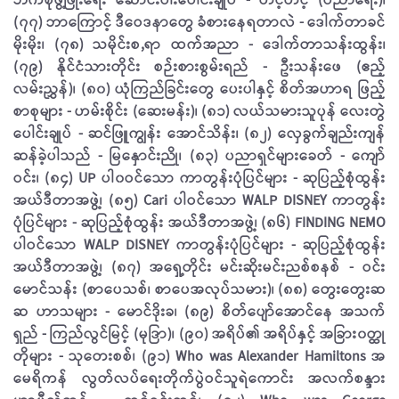
ဘက်စုံဖွံ့​ဖြိုးရေး ​ဆောင်းပါးပေါင်းချုပ် - တင့်တင့် (ပညာရေး)၊
(၇၇) ဘာ​ကြောင့် ဒီဝေဒနာတွေ ခံစားနေရတာလဲ - ဒေါက်တာခင်
မိုးမိုး၊ (၇၈) သမိုင်းစ,ရာ ထက်အညာ - ဒေါက်တာသန်းထွန်း၊
(၇၉) နိုင်ငံသားတိုင်း စဉ်းစားစွမ်းရည် - ဦးသန်းဖေ (ဧည့်
လမ်းညွှန်)၊ (၈၀) ယုံကြည်ခြင်းတွေ ပေးပါနှင့် စိတ်အဟာရ ဖြည့်
စာစုများ - ဟမ်းစိုင်း (ဆေးမန်း)၊ (၈၁) လယ်သမားသူပုန် လေးတွဲ​
ပေါင်းချုပ် - ဆင်ဖြူကျွန်း အောင်သိန်း၊ (၈၂) လှေခွက်ချည်းကျန်
ဆန်ခဲ့ပါသည် - မြနှောင်းညို၊ (၈၃) ပညာရှင်များခေတ် - ကျော်
ဝင်း၊ (၈၄) UP ပါ၀ဝင်သော ကာတွန်းပုံပြင်များ - ဆုပြည့်စုံထွန်း
အယ်ဒီတာအဖွဲ့၊ (၈၅) Cari ပါဝင်သော WALP DISNEY ကာတွန်း
ပုံပြင်များ - ဆုပြည့်စုံထွန်း အယ်ဒီတာအဖွဲ့၊ (၈၆) FINDING NEMO
ပါဝင်သော WALP DISNEY ကာတွန်းပုံ​ပြင်များ - ဆုပြည့်စုံထွန်း
အယ်ဒီတာအဖွဲ့၊ (၈၇) အ​ရှေ့တိုင်း မင်းဆိုးမင်းညစ်စနစ် - ဝင်း
မောင်သန်း (စာပေသစ်၊ စာပေအလုပ်သမား)၊ (၈၈) တွေးတွေးဆ
ဆ ဟာသများ - မောင်ဒိုးခ၊ (၈၉) စိတ်ပျော်အောင်နေ အသက်
ရှည် - ကြည်လွင်မြင့် (မုဒြာ)၊ (၉၀) အရိပ်၏ အရိပ်နှင့် အခြား၀တ္ထု
တိုများ - သု​တေးစစ်၊ (၉၁) Who was Alexander Hamiltons အ
မေရိကန် လွတ်လပ်ရေးတိုက်ပွဲဝင်သူရဲကောင်း အလက်စန္ဒား