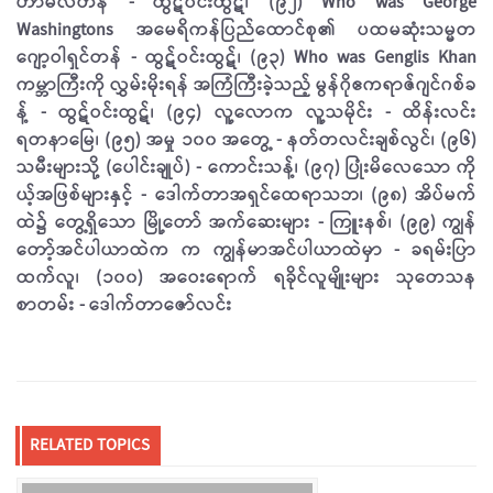
ဟာမီလ်တန် - ထွဋ်ဝင်းထွဋ်၊ (၉၂) Who was George
Washingtons အ​မေရိကန်ပြည်ထောင်စု၏ ပထမဆုံးသမ္မတ
ဂျော့ဝါရှင်တန် - ထွဋ်ဝင်းထွဋ်၊ (၉၃) Who was Genglis Khan
ကမ္ဘာ​ကြီးကို လွှမ်းမိုးရန် အ​ကြံကြီးခဲ့သည့် မွန်ဂိုဧကရာဇ်ဂျင်ဂစ်ခ
န့် - ထွဋ်ဝင်းထွဋ်၊ (၉၄) လူ့လောက လူ့သမိုင်း - ထိန်းလင်း
ရတနာ​မြေ၊ (၉၅) အမှု ၁၀၀ အတွေ့ - နတ်တလင်းချစ်လွင်၊ (၉၆)
သမီးများသို့ (ပေါင်းချုပ်) - ကောင်းသန့်၊ (၉၇) ​ပြုံးမိလေသော ကို
ယ့်အဖြစ်များနှင့် - ဒေါက်တာအရှင်ထေရာသဘ၊ (၉၈) အိပ်မက်
ထဲ၌ တွေ့ရှိသော မြို့တော် အက်​ဆေးများ - ကြူးနစ်၊ (၉၉) ကျွန်​
တော့်အင်ပါယာထဲက က ကျွန်မာအင်ပါယာထဲမှာ - ခရမ်းပြာ
ထက်လူ၊ (၁၀၀) အဝေး​ရောက် ရခိုင်လူမျိုးများ သုတေသန
စာတမ်း - ဒေါက်တာဇော်လင်း
RELATED TOPICS