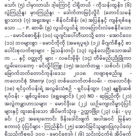
သော်၊ (၅) ငါမှားတယ်၊ ဒါ့ကြောင့် ငါရှိတယ် - ကိုသန်းထွန်း၊ (၆)
လွဲကြည်နူး မှားကြည်နူး - ဒေါက်တာ​မြင့်လှိုင် (တောင်သမန်
ရွာသား)၊ (၇) အရူးအမူး - စိန်ဝင်းစိန်၊ (၈) အပြန်နှင့် ကျန်ရစ်နေ​
သော … - P. ဆာမိ
၊ (၉) လွယ်လွယ်နဲ့ ဘ၀ပြောင်းလဲစေနိုင်​သော
… - မောင်စောရှိန်၊ (၁၀) ယူဂျင်းပေါ်တီယာသို့ တေး - ​အောင်ဝေး၊
(၁၁) ဘ၀များစွာ - မောင်ကိုကို (အမရပူရ)၊ (၁၂) မိဂျက်စီနှင့် စာ​
ပေါင်းစုလက်ရာများ - မြသန်းတင့်၊ (၁၃) လွန်လေပြီးသောအခါ
က … နှင့် ၀တ္ထုတို များ - လမင်းမိုမို၊ (၁၄) တိမ်မည်းညို​ခြုံကာ
လွှမ်းလေတော့ - ခင်လှိုင်ကြူ၊ (၁၅) အသက်တမျှ - သစ်ပင်၊ (၁၆)
မြောက်ဘက်​တောင်ကုန်းဒေသ ၂၀၁၈ ကဗျာစုစည်းမှု -
ကလောင်စုံ Sherry၊ (၁၇) တစ်​ယောက်တစ်လမ်း - ကလောင်စုံ၊
(၁၈) ရင်ဝှက်ပန်းရဲ့ အလွမ်းသံစဉ် - ရှင်ပန်ထွာ၊ (၁၉) နျူရိုးဆစ်
ရပ်ဝန်း - ချစ်လွမ်းဝေ (ရွှေ​မျောင်)၊ (၂၀) NO - ဆုခြည်ကို၊ (၂၁)
အလွဲကမ္ဘာဟာသများ - ​မောင်ဒိုးခ၊ (၂၂) ယဉ်ကျေးလိမ္မာပုံပြင်
များနှင့် ထူးဆန်းသော အိပ်မက်သုံးခု - ဥက္ကာ​ဖြိုး၊ (၂၃) ပန်း - ပုပု
ခင်၊ (၂၄) အရေးကောင်း ဒိန်းဒေါင်းဖျက် အပါအဝင် မြန်မာ
စကားပုံ ပုံ​ပြင်များ - ကြည်နိုင်၊ (၂၅) အောင်မြင်သူများပြုလုပ်လေ့
ရှိသည့်ကိစ္စရပ် ၁၀၀ - ​မောင်ဗေဒါ၊ (၂၆) သင်းကွဲငှက်ရဲ့ အိပ်မက်​