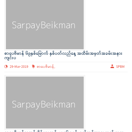
စာပေဗိမာန် ၆၉နှစ်မြောက် နှစ်ပတ်လည်နေ့ အထိမ်းအမှတ်အခမ်းအနား
ကျင်းပ
29-Mar-2019
စာပေဗိမာန်,
SPBM