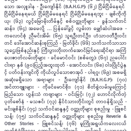
သော အလှူဒါန - ဦး​​ကျော်နိုင် (B.A.H.G.P)၊ (၆၂) ငြိမ်​ငြိမ်​နေရင် ​
ငြိမ်ငြိမ်နေရမယ် ​ငြိမ်​ငြိမ်မ​နေ​ရင် ငြိမ်ငြိမ်မနေရဘူး - ချစ်ကိုကို
ယု၊ (၆၃) လွင့်​​မြောမိုးတိမ်နှင့် စစ်၀တ္ထုတိုများ - ခွန်သက်တင်
ဆန်း၊ (၆၄) အမေလို့ … ပြန်ခေါ်ခွင့် လွမ်းတ မျှော်ဆဲပါအဖေ -
ကလောင်စုံ ညီမင်းအိမ်၊ (၆၅) သူရဦးတင်ဦး၊ ဟံသာ၀တီဦးဝင်း
တင် ​ဒေါ်အောင်ဆန်းစုကြည် - မြတ်ခိုင်၊ (၆၆) သက်သက်သာသာ
သူဌေးဖြစ်နည်းနှင့် ​ကြီးပွားတိုးတက်အောင်မြင်ရေးဆိုင်ရာ အကြံ​
ပေးဇာတ်လမ်းတိုများ - ခင်မောင်​ဝင်း (စစ်တွေ)၊ (၆၇) ညပေါင်း
ငါးရာ နှစ် (၉၀) ​ပြည့်အထူးထုတ် - အောင်လင်း၊ (၆၈) ဝါဒပြိုင်ပွဲနှ
င့် ပတ်ဝန်းကျင်ကို ကိုယ်လှုပ်​သောစာအုပ် - ပါရဂူ၊ (၆၉) အစမရှိ
အဆုံးမရှိသော အရာများ - ဦး​ကျော်နိုင် (B.A.H.G.P)၊ (၇၀)
အင်တာဗျူးများ - ကိုခင်မောင်စိုး၊ (၇၁) စိတ်စွဲလမ်းမှုကြောင့်
မြည်သော ဟွန်းသံ က​ဗျာများ - ဝင်းမြင့်၊ (၇၂) ဟောင်လိုက်တဲ့
ပုတ်စော်နံ - မသဇင်၊ (၇၃) နိုင်ငံသားတိုင်းတွင် တာဝန်ရှိသည် -
မင်းချစ်နိုင်၊ (၇၄) သက်ဝင်ဆန္ဒနှင့် ၀တ္ထုတိုများ စုစည်းမှု - ဖြူစင်
သန့်၊ (၇၅) သက်ဝင်ဆန္ဒနှင့် ၀တ္ထုတိုများ စုစည်းမှု Reverie &
Other Stories - ဖြူစင်သန့်၊ (၇၆) မူ​ကြိုအရွယ်ကလေးငယ်