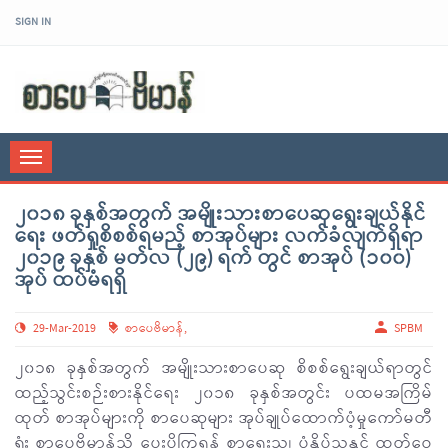
SIGN IN
sarpaybeikman
Toggle
navigation
၂၀၁၈ ခုနှစ်အတွက် အမျိုးသားစာပေဆုရွေးချယ်နိုင်
ရေး ဖတ်ရှုစိစစ်ရမည့် စာအုပ်များ လက်ခံလျက်ရှိရာ
၂၀၁၉ ခုနှစ် မတ်လ (၂၉) ရက် တွင် စာအုပ် (၁၀၀)
အုပ် ထပ်မံရရှိ
29-Mar-2019
စာပေဗိမာန်
,
SPBM
၂၀၁၈ ခုနှစ်အတွက် အမျိုးသားစာပေဆု စိစစ်ရွေးချယ်ရာတွင်
ထည့်သွင်းစဉ်းစားနိုင်ရေး ၂၀၁၈ ခုနှစ်အတွင်း ပထမအကြိမ်
ထုတ် စာအုပ်များကို စာပေဆုများ အုပ်ချုပ်ထောက်ပံ့မှုကော်မတီ
ရုံး စာပေဗိမာန်သို့ ပေးပို့ကြရန် စာရေးသူ၊ ပုံနှိပ်သူနှင့် ထုတ်ဝေ