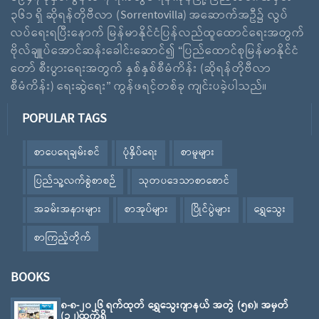
၃၆၁ ရှိ ဆိုရန်တိုဗီလာ (Sorrentovilla) အဆောက်အဦ၌ လွပ်
လပ်ရေးရပြီးနောက် မြန်မာနိုင်ငံပြန်လည်ထူထောင်ရေးအတွက်
ဗိုလ်ချူပ်အောင်ဆန်းခေါင်းဆောင်၍ “ပြည်ထောင်စုမြန်မာနိုင်ငံ
တော် စီးပွားရေးအတွက် နှစ်နှစ်စီမံကိန်း (ဆိုရန်တိုဗီလာ
စီမံကိန်း) ရေးဆွဲရေး” ကွန်ဖရင့်တစ်ခု ကျင်းပခဲ့ပါသည်။
POPULAR TAGS
စာပေရေချမ်းစင်
ပုံနှိပ်ရေး
စာမူများ
ပြည်သူ့လက်စွဲစာစဉ်
သုတပဒေသာစာစောင်
အခမ်းအနားများ
စာအုပ်များ
ပြိုင်ပွဲများ
ရွှေသွေး
စာကြည့်တိုက်
BOOKS
၈-၈-၂၀၂၆ ရက်ထုတ် ရွှေသွေးဂျာနယ် အတွဲ (၅၈)၊ အမှတ်
(၃၂)ထွက်ရှိ