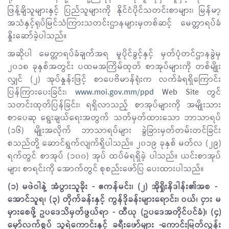
ဖြန့်ချိသူများနှင့် ပြည်သူများကို နိုင်ငံပိုင်သတင်းစာများ၊ မြန်မာ့
အသံနှင့်ရုပ်မြင်သံကြားသတင်းဌာနများမှတစ်ဆင့် မေတ္တာရပ်ခံ
နှိုးဆော်ခဲ့ပါသည်။
အဆိုပါ မေတ္တာရပ်ခံချက်အရ မူပိုင်ခွင့်နှင့် မှတ်ပုံတင်ဌာနခွဲမှ
၂၀၁၈ ခုနှစ်အတွင်း ပထမအကြိမ်ထုတ် စာအုပ်များကို တစ်မျိုး
လျှင် (၂) အုပ်နှုန်းဖြင့် စာပေဗိမာန်ရုံးက လက်ခံရရှိကြောင်း
ပြန်ကြားပေးခြင်း၊
www.moi.gov.mm/ppd
Web Site တွင်
သတင်းထုတ်ပြန်ခြင်း၊ ရရှိလာသည့် စာအုပ်များကို အမျိုးသား
စာပေဆု ရွေးချယ်ရေးအတွက် သတ်မှတ်ထားသော ဘာသာရပ်
(၁၆) မျိုးအလိုက် ဘာသာရပ်များ ခွဲခြားမှတ်တမ်းတင်ခြင်း
စသည်တို့ ဆောင်ရွက်လျက်ရှိပါသည်။ ၂၀၁၉ ခုနှစ် မတ်လ (၂၉)
ရက်တွင် စာအုပ် (၁၀၀) အုပ် ထပ်မံရရှိခဲ့ ပါသည်။ ယင်းစာအုပ်
များ စာရင်းကို အောက်တွင် စုစည်းဖော်ပြ ပေးထားပါသည်။
(၁) မဖဲဝါနဲ့ အံပွားသူခိုး - ဧကန်မင်း၊ (၂) အိုရှိုးနိဒါန်း၏အစ - ​
အောင်သူရ၊ (၃) တိုက်ခန်းနှင့် ကွန်ဒိုခန်းများရောင်း၊ ဝယ်၊ ငှား မ
မှားစေဖို့ ဥပဒေသိမှတ်ဖွယ်ရာ - ထီယု (ဥပဒေအတိုင်ပင်ခံ)၊ (၄)
မှော်လက်စွပ် သူရဲ​ကောင်းနှင့် ခရီးဖော်များ - ​ကောင်းမြတ်လွန်း