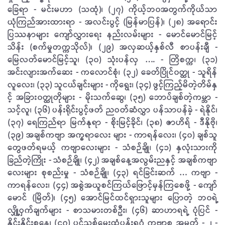
ခြေရာ - မင်းမဟာ (သထုံ)၊ (၂၇) ကိုယ့်ဘ၀အတွက်ကိုယ်သာ
ယုံကြည်အားထားရာ - အလင်းပွင့် (မြန်မာပြန်)၊ (၂၈) အရောင်း​
ပြဿနာများ ကျော်လွှားရေး နည်းလမ်းများ - မောင်မောင်မြင့်
သိန်း (စက်မှုတက္ကသိုလ်)၊ (၂၉) အလှဆယ့်နှစ်လီ စာပန်းချီ -
မြေလတ်မောင်​မြင့်သူ၊ (၃၀) သုံးပန်လှ …. - တြိစက္က၊ (၃၁)
အင်းလျားအက်ဆေး - ကလောင်စုံ၊ (၃၂) ခေတ်ပြိုင်၀တ္ထု - သူရိန်
လူလေး၊ (၃၃) သူငယ်ချင်းများ - ​ကိုရွေး၊ (၃၄) ဖွင့်ကြည့်မိတဲ့တိမ်နှ
င့် အခြား၀တ္ထုတိုများ - မိုးသက်ဆွေ၊ (၃၅) ဘောပ်ချစ်တဲ့ကမ္ဘာ -
သင့်လူ၊ (၃၆) ပန်းရိုင်းပွင့်ဖတ် ညဝတ်ဆံလွှာ ပန်သာပန်ခဲ့ - ရဲနိုင်၊
(၃၇) ရေကြည်ရာ မြက်နုရာ - စိုးမြင့်ခိုင်၊ (၃၈) ဇာဟိရ် - ဒီနိုဗို၊
(၃၉) အချစ်ကဗျာ အက္ခရာလေး များ - ကာရန်လေး၊ (၄၀) ချစ်သူ​
တွေဖတ်ရမယ့် က​ဗျာလေးများ - သံစဉ်ချို၊ (၄၁) နှလုံးသားကို​
ခြည်တဲ့ကြိုး - သံစဉ်ချို၊ (၄၂) အချစ်နေ့အလွမ်းညနှင့် အချစ်ကဗျာ
လေးများ စုစည်းမှု - သံစဉ်ချို၊ (၄၃) ရင်ခြင်းဆက် … ကဗျာ -
ကာရန်​လေး၊ (၄၄) အစွဲအယူစင်ကြယ်ဖြောင့်မှန်ကြစေဖို့ - ကျော်
မောင်
(​မြိတ်)၊ (၄၅) အောင်မြင်ထင်ရှားသူများ ပြောတဲ့ ဘ၀ရဲ့
လျှို့ဝှက်ချက်များ - စာသမားတစ်ဦး၊ (၄၆) ဆာဟာရရဲ့ ပုံပြင် -
နိုင်းနိုင်းစနေ၊ (၄၇) ပွင့်သစ်​မွှေးထုံပန်းရဂုံ ကဗျာစု အမှတ် - ၂ -