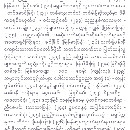
ပြန်ပေး - မြင့်ဇော်၊ (၂၃၁) ရွှေမင်းသားနှင့် သူတောင်းစား ကလေး
- တင်မောင်မြင့်၊ (၂၃၂) တစ်သွေးတစ်သံ တစ်မိန့်ဆိုသည်မှာ ဒီမို
ကရေစီမဟုတ်ပါ - ဝင်းထွဋ်ဇော်၊ (၂၃၃) သုညနှစ်ကာလများ -
မောင်သာချို၊ (၂၃၄) လိုချင်တာရဖို့ ၄ စက္ကန့် - ဂျွန် (မြန်မာပြန်)၊
(၂၃၅) ကမ္ဘာ့သမိုင်း၏ အဆိုးယုတ်ဆုံးမင်းဆိုးမင်းညစ်များနှင့်
အာဏာရှင်ကြီးများ - ချစ်မြိုင် (မြန်မာပြန်)၊ (၂၃၆) သက်ရှိပန်းချီ
ကျောင်းသားတပ်မတော်ဒီဗွီဘီ သတင်းထောက်ဘ၀ ဖြတ်သန်းမှု
ပုံရိပ်များ - မောင်တူး၊ (၂၃၇) မူကြိုအကြွယ် သားငယ်သမီးငယ်
များအတွက် မညှိုးပန်း ပွင့်ကဗျာများ - မြတ်မိုးဖြူ၊ (၂၃၈) မြင်းမိုရ်
တမ်းချင်း မြန်မာကဗျာ - ၁၀၀ - ဝေမိုး (ကျွန်းလှ)၊ (၂၃၉)
သမ္မာကျမ်းလာပုဂ္ဂိုလ်များ ခေါင်းဆောင်မှုပညာ အတွဲ (၁) - လျန်း
မွမ်းကိမ်း၊ (၂၄၀) နှင်းပွင့်ချယ်ရီ ပင်လယ်ဖူဂျီ - နိုင်ဇော်၊ (၂၄၁)
ဆစ်ဒနီ ယနိုရာမှ ငွေလမင်း - မြနှင်းဆီ၊ (၂၄၂) ဒိဋ္ဌအနိစ္စ -
ကလောင်စုံ၊ (၂၄၃) တွေးမြင် စာစုမြန်မာမှု ပုံတစ်ရာစာတစ်ရာ -
ညီစေမင်း (ဘာသာပြန်)၊ (၂၄၄) ဥပဒေနှင့် အမြင်စကားဝိုင်း -
ကလောင်စုံ၊ (၂၄၅) ညဉ့်ဦးယံဓမ္မသံစဉ်များ ဒုတိယတွဲ - အရှင်ဣ
န္ဒကာ ဘိဝံသ (မြစကြာ)၊ (၂၄၆) မြန်မာ့ကျောက်မျက်ရတနာများ
နှင့် မိုးကုတ် ပတ္တမြားမြေသမိုင်း - ကိုမော် (အောင်သမာဓိ)၊ (၂၄၇)