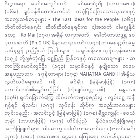
စီးပွားရေး အခင်းအကျင်းသစ် - ခင်မောင်ညို (ဘောဂဗေဒ)၊
(၁၆၈) ချင်ပန်ဇီကောင်းကင်ဘုံ ကပုံပြင်ပြောသောလူသားနှင့်
အတွေးသစ်စာစုများ - The East Ideas for the People၊ (၁၆၉)
တိတ်တိတ်နေရင်း ဆိတ်ဆိတ်နေရင်းက ငါ့အသက် ငါမရှူနိုင်
တော့ - Ko Ma၊ (၁၇၀) အချိန် တရားတော် - ဒေါက်တာဘဒ္ဒန္တ ဝေ
ပုလဇောတိ (Ph.D-UK) ခိုနားဆရာတော်၊ (၁၇၁) ဘ၀နေနည်း ဓမ္မ
လမ်းညွှန် ညဉ့်ဦးယံ ဩဝါဒများ - အရှင်စန္ဒိမာ၊ ဘုန်းဘုန်းလေး၊
(၁၇၂) တို့ချစ်တဲ့မြေ ရွှေပြည် မြန်မာနှင့် ကလေးကဗျာများ - ဆ
ကာကြီးမောင်လွင်ဦး၊ (၁၇၃) သမ္မာဇီ၀နှင့် နုပျိုသော စာပေ
အနုပညာဘ၀ - ဒဂုန်တာရာ၊ (၁၇၄) MAHATMA GANDHI အိန္ဒိယ
လွတ်လပ်ရေးဖခင် ဂန္ဒီ - ဇင်မျိုး (မြန်မာပြန်)၊ (၁၇၅)
ကောင်းကင်၏မျှော်လင့်ခြင်း (လုံးချင်း၀တ္ထုသစ်) - နွေလေ၊
(၁၇၆) ရွက်ခြောက်ကြွေ အိပ်မက်ကဗျာစုစည်းမှု - လွမ်းငွေ့ အနီ
ရင့်ရင့် ရဲလင်း၊ (၁၇၇) လုပ်ငန်း ဆိုင်ရာ အစည်းအဝေးများ
ကျင်းပနည်း - အလင်းပွင့် (မြန်မာပြန်)၊ (၁၇၈) မိစ္ဆာကျွန်း - ဝေယံ
ဘုန်း (ဘာသာပြန်)၊ (၁၇၉) တိုင်းပြည် - နိုင်ငံတော်ဖွံ့ဖြိုးရေး
အကြံပြုချက်များ - ပါမောက္ခ ဒေါက်တာသောင်းဌေး (စာရင်းအင်း
ပညာ)၊ (၁၈၀) အသေးစား ငွေရေး ကြေးရေး လုပ်ငန်းဥပဒေ -