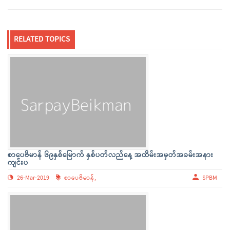
RELATED TOPICS
စာပေဗိမာန် ၆၉နှစ်မြောက် နှစ်ပတ်လည်နေ့ အထိမ်းအမှတ်အခမ်းအနား
ကျင်းပ
26-Mar-2019
စာပေဗိမာန်,
SPBM