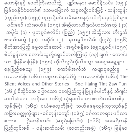
တောမိုးနှင့် ဇာတ်ကြီးဆယ်ဘွဲ့ - ပျဉ်းမနား မောင်နီသင်း၊ (၁၅၂)
မြန်မာနိုင်ငံတော်၏ ဒသမမြောက် သမ္မတဦးဝင်းမြင့် - သန်းထွန်း
(လှည်းကူး)၊ (၁၅၃) ပညာရှိမင်းသမီးလေးနှင့် ပင်ကိုရေးပုံပြင်များ
- ဝင်းဇော် (သုံးဆယ်)၊ (၁၅၄) အိဆွ်လားဟီးခွသ်ဗားသ်အတွဲ (၂၁)
အပိုင်း (၁) - မုဟမ္မဒ်စလိမ်း (ပြည်)၊ (၁၅၅) အိဆွ်လား ဟီးခွသ်
ဗားသ်အတွဲ (၂၁)
အပိုင်း (၂) - မုဟမ္မဒ်စလိမ်း (ပြည်)၊ (၁၅၆)
စိတ်အားဖြည့် ဓမ္မလက်ဆောင် - အရှင်စန္ဒိမာ (ရွှေဂန္ထဝင်)၊ (၁၅၇)
စိတ်ခွန်အား ကောင်းသူတို့ရှောင်တတ်ကြတဲ့ (၁၃) ချက် - ကောင်း
သာ (မြန်မာပြန်)၊ (၁၅၈) ကိုယ်ရည်ကိုယ်သွေး အရှေ့အရွေ့များ -
နေခြည်ဇေယျ၊ (၁၅၉) ကော်ဖီအက်သံ ကဗျာစုစည်းမှု -
ကလောင်စုံ၊ (၁၆၀) အစ္စလာမ်နင့်သိပ္ပံ - ကလောင်စုံ၊ (၁၆၁) The
Silent Voices and Other Stories – Soe Hlaing Tint Zaw Tun၊
(၁၆၂) စီအိုင်အေ ပြောသော ဗမာပြည်ကွန်မြူနစ်ပါတီနှင့် ဘီဂျင်း
ဆက်ဆံရေး - လှစိုးဝေ၊ (၁၆၃) ယုံရခက်သော ဇာတ်လမ်းတစ်ခု -
ဘုန်းမြင့်၊ (၁၆၄) ငယ်ဓလေ့ကို​ဖြင့် ဘယ်မမေ့လွန်းလှသည်နှင့်
အခြား၀တ္ထုတိုများ - ခင်ဘုန်းကျော်၊ (၁၆၅) မင်္ဂလာတရား မင်္ဂလာ
စကား - ဦးဆန်းလင်း (ဆည်မြောင်း)၊ (၁၆၆) အမေရိကန်
ပြည်တွင်းစစ် - ပန်းဆက်လမ်း (စာတည်းအဖွဲ့)၊ (၁၆၇) မြန်မာ