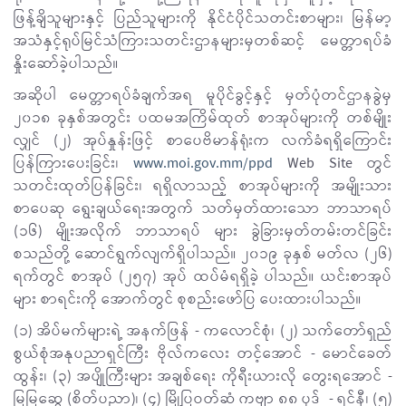
ဖြန့်ချိသူများနှင့် ပြည်သူများကို နိုင်ငံပိုင်သတင်းစာများ၊ မြန်မာ့
အသံနှင့်ရုပ်မြင်သံကြားသတင်းဌာနများမှတစ်ဆင့် မေတ္တာရပ်ခံ
နှိုးဆော်ခဲ့ပါသည်။
အဆိုပါ မေတ္တာရပ်ခံချက်အရ မူပိုင်ခွင့်နှင့် မှတ်ပုံတင်ဌာနခွဲမှ
၂၀၁၈ ခုနှစ်အတွင်း ပထမအကြိမ်ထုတ် စာအုပ်များကို တစ်မျိုး
လျှင် (၂) အုပ်နှုန်းဖြင့် စာပေဗိမာန်ရုံးက လက်ခံရရှိကြောင်း
ပြန်ကြားပေးခြင်း၊
www.moi.gov.mm/ppd
Web Site တွင်
သတင်းထုတ်ပြန်ခြင်း၊ ရရှိလာသည့် စာအုပ်များကို အမျိုးသား
စာပေဆု ရွေးချယ်ရေးအတွက် သတ်မှတ်ထားသော ဘာသာရပ်
(၁၆) မျိုးအလိုက် ဘာသာရပ် များ ခွဲခြားမှတ်တမ်းတင်ခြင်း
စသည်တို့ ဆောင်ရွက်လျက်ရှိပါသည်။ ၂၀၁၉ ခုနှစ် မတ်လ (၂၆)
ရက်တွင် စာအုပ် (၂၅၇) အုပ် ထပ်မံရရှိခဲ့ ပါသည်။ ယင်းစာအုပ်
များ စာရင်းကို အောက်တွင် စုစည်းဖော်ပြ ပေးထားပါသည်။
(၁) အိပ်မက်များရဲ့ အနက်ဖြန် - ကလောင်စုံ၊ (၂) သက်တော်ရှည်
စွယ်စုံအနုပညာရှင်ကြီး ဗိုလ်ကလေး တင့်အောင် - မောင်ခေတ်
ထွန်း၊ (၃) အပျိုကြီးများ အချစ်ရေး ကိုရီးယားလို တွေးရအောင် -
မြမြဆွေ (စိတ်ပညာ)၊ (၄) မြို့ပြဝတ်ဆံ ကဗျာ ၈၈ ပုဒ်
- ရင်နီ၊ (၅)