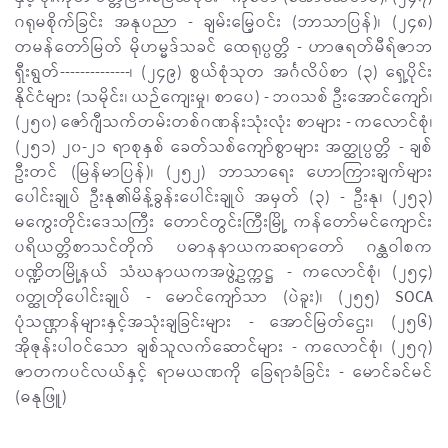
ဂရုမစိုက်ခြင်း အနုပညာ - ချမ်းမြေ့ဝင်း (ဘာသာပြန်)၊ (၂၄၈)
တမန်တော်မြတ် မိုဟမ္မဒ်သခင် ထေရုပ္ပတ္တိ - ဟာဇရတ်မီရ်ဇာဘ
ရှီးရွတ်--------------၊ (၂၄၉) စွယ်စုံသုတ အင်္ဂလိပ်စာ (၃) ရှေ့ပိုင်း
နိုင်ငံများ (သမိုင်း၊ ယဉ်ကျေးမှု၊ စာပေ) - ဘ၀သစ် ဦးအောင်ကျော်၊
(၂၅၀) ဇော်ဂျီသက်တမ်းတစ်ဂဏန်းသုံးလုံး စာများ - ကလောင်စုံ၊
(၂၅၁) ၂၀-၂၁ ရာစုနှစ် ခေတ်သစ်ကျော်စွာများ အတ္ထုပ္ပတ္တိ - ချစ်
ဦးတင် (မြန်မာပြန်)၊ (၂၅၂) ဘာသာရေး ဟောကြားချက်များ
ပေါင်းချုပ် ဦးနု၏မိန့်ခွန်းပေါင်းချုပ် အမှတ် (၃) - ဦးနု၊ (၂၅၃)
မကွေးတိုင်းဒေသကြီး တောင်တွင်းကြီးမြို့ ကန်တော်မင်ကျောင်း
ပရိယတ္တိစာသင်တိုက် ပဓာနနာယကဆရာတော် ဂန္ထဝါစက
ပဏ္ဍိတမြို့နယ် သံဃနာယကအဖွဲ့ဥက္ကဋ္ဌ - ကလောင်စုံ၊ (၂၅၄)
၀တ္ထုတိုပေါင်းချုပ် - မောင်ကျော်သာ (ပဲခူး)၊ (၂၅၅) SOCA
ပုံသဏ္ဌာန်များနှင့်အသုံးချခြင်းများ - အောင်မြတ်ဌေး၊ (၂၅၆)
အိုဇုန်းပါဝင်သော ချစ်သူလက်ဆောင်များ - ကလောင်စုံ၊ (၂၅၇)
ဇာတကပင်လယ်နှင့် ရာမယဏကို ခြေရာခံခြင်း - မောင်ခင်မင်
(ဓနုဖြူ)