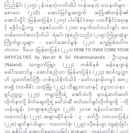
ကြည်နိုင်၊ (၂၁၅) ုန်းနေတဲ့လက်ထိပ် လန်းနေတဲ့ သေနတ်များ -
စောဝေ၊ (၂၁၆) အောင်မြင်မှုအတွက် အပြုံး၏တန်ဖိုး၏
အောင်လှိုင် (မြန်မာပြန်)၊ (၂၁၇) ပါဝါနိုင်ငံရေး၊ ပထဝီနိုင်ငံရေးနှ
င့် ရခိုင်ပဋိပက္ခ - နေဇင်လတ်၊ (၂၁၈) မနက်လင်းလင်းချင်း ဖား
တစ်ကောင်စားလိုက်ပါ - ရဲမင်း (စုစည်းသည်)၊ (၂၁၉) ကြုံဖူးဆုံဖူး
ကြိုက်ဖူးသူများ - မောင်အောင်မွန်၊ (၂၂၀) ကွေ့မြစ်ပေါ်က
တံတား - ဒီယေ (မြန်မာပြန်)၊ (၂၂၁) HOW TO OVER COME YOUR
DIFFICULTIES by Ven.Dr K Sri Dhammananda - ဦးသုမန
(Naland) (ကျောက်ဖြူ)၊ (၂၂၂) တစ်မိနစ် မန်နေဂျာနဲ့
ခေါင်းဆောင်မှု - အောင်စည်သာ (မြန်မာပြန်)၊ (၂၂၃) အယ်လွလ္လာ
ဟ် သူတော်စင်ကြီး ဟစ်ရသ်စိုက်ယိဒ် - မော်လနာမိုဟမ္မဒ် အဗ္
ဗာ၍ (ကာဓီမိ) သထုံမြို့၊ (၂၂၄) ဟိန္ဒူဘာသာနှင့် ဗုဒ္ဓသာသနာ -
ရှင်ဥက္ကဋ္ဌ၊ (၂၂၅) ကမ္ဘာကြီးရဲ့ အော်သံကို နားနဲ့ဆတ်ဆတ်
လိုက်နာလို့ မိတ်ဆွေတို့ရဲ့ ခေါ်သံဆီ ဖဝါးထပ်ချပ်တိုက်ရှာဖို့ - ကို
သန်းထွန်း (ကဗျာစုစည်းမှု)၊ (၂၂၆) ၂၀၁၈ ရန်လင်းအောင် -
ကလောင်စုံ၊ (၂၂၇) အများဆိုင်နာမ် - ၃ - ခက်ဦး (ဘာသာပြန်)၊
(၂၂၈) မျက်နှာသိများ - ကလောင်စုံ၊ (၂၂၉) ပဒိုမန်းရှာ ကျဆုံးခြင်း
၁၀ နှစ်ပြည့် အောက်မေ့တသခြင်း စာစုများ - ကလောင်စုံ၊ (၂၃၀)