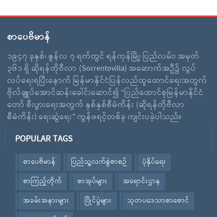
စာပေဗိမာန်
၁၉၄၇ ခုနှစ်၊ ဇွန်လ ၇ ရက်တွင် ရန်ကုန်မြို့၊ ပြည်လမ်း၊ အမှတ်
၃၆၁ ရှိ ဆိုရန်တိုဗီလာ (Sorrentovilla) အဆောက်အဦ၌ လွပ်
လပ်ရေးရပြီးနောက် မြန်မာနိုင်ငံပြန်လည်ထူထောင်ရေးအတွက်
ဗိုလ်ချူပ်အောင်ဆန်းခေါင်းဆောင်၍ “ပြည်ထောင်စုမြန်မာနိုင်ငံ
တော် စီးပွားရေးအတွက် နှစ်နှစ်စီမံကိန်း (ဆိုရန်တိုဗီလာ
စီမံကိန်း) ရေးဆွဲရေး” ကွန်ဖရင့်တစ်ခု ကျင်းပခဲ့ပါသည်။
POPULAR TAGS
စာပေဗိမာန်
ပြည်သူ့လက်စွဲစာစဉ်
ပုံနှိပ်ရေး
စာကြည့်တိုက်
စာအုပ်များ
အရောင်းဌာန
အခမ်းအနားများ
ပြိုင်ပွဲများ
သုတပဒေသာစာစောင်