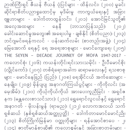
ဉာဏ်ကြီးရှင် ဇီယန် ဗီယန် ပုံပြင်များ - ထိန်လင်း၊ (၂၀၀) မှုခင်း
ဆိုင်ရာစိတ်ပညာရှုထောင့်မှ မုဒိမ်းမှု ကာကွယ်ရေးနှင့် အခြား
ဗျူဟာများ - ဒေါက်တာထွန်းဝင်း၊ (၂၀၁) အောင်မြင်သူတို့၏
အလေ့အထများ - နေနီ (ဘာသာပြန်သည်)၊ (၂၀၂)
ခေါင်းဆောင်မှုအတွေး၏ အရေးပါမှု - ချစ်နိုင် (စိတ်ပညာ)၊ (၂၀၃)
ဘင်ဂျမင်ဖရန်ကလင် - ပန်းဆက်လမ်း (စာတည်းအဖွဲ့)၊ (၂၀၄)
မြေအောက် ရေနှင့် ရေ အရေးစာစုများ - မောင်ကျေးရေ၊ (၂၀၅)
THE SEYEN – DECADE JOURNEY OF MOFA 1947-2017 -
ကလောင်စုံ၊ (၂၀၆) ကယန်းတိုင်းရင်းသားသမိုင်း - ဦးပီမောင်စိုး
(လွိုင်ကော်)၊ (၂၀၇) တစ်ရံရောအခါက ဆရာမလေးနှင့် ရသစာစု
များ - မောင်နေခြည် (ပြည်)၊ (၂၀၈) ရေအိုင်ငယ် အက်ဆေးများ -
နေမျိုး၊ (၂၀၉) မှိန်ပျပျ အနာဂတ်ကြယ်ပွင့်များ - ကိုကိုလင်း (အ
မေ့အိမ်)၊ (၂၁၀) ကိုယ့်ကိုယ်ကိုယ် အားပေးကူညီခြင်း - အရှင်ဇ
နက (မန္တလေးစာသင်သား)၊ (၂၁၁) ရွှေရောင်လူငယ်နှင့် ရွှေရောင်
အနာဂတ် - မိုးပန်းမွန် (ရာမည)၊ (၂၁၂) လောကအလယ် သက်
ရှစ်ဆယ် (နှစ်ရှစ်ဆယ်အတ္ထုပ္ပတ္တိ) - ဒေါက်တာမောင်မောင်ညို၊
(၂၁၃) စိတ်ကြိုက်မြန်မာ ၀တ္ထုတိုများ - ရန်အောင်စာပေ - ၂၊
(၂၁၄) ဇာတိမာန်စာဆို၏ ကလောစွမ်းနှင့် အခြားစာတမ်းများ -