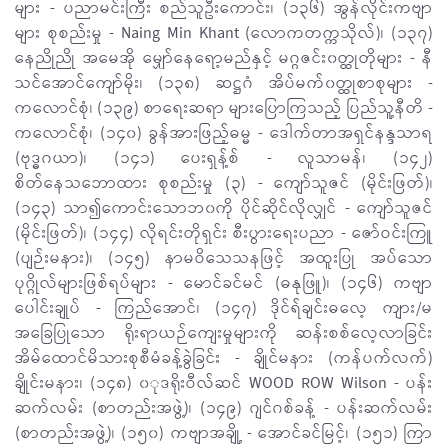
များ - ပညာမင်းကြီး စည်သူဦးကောင်း၊ (၁၃၆) အွန်လိုင်းကဗျာ
များ စုစည်းမှု - Naing Min Khant (လောကတက္ကသိုလ်)၊ (၁၃၇)
နေညိုညို အမေအို မျှော်နေရော့မည်နှင့် မဂ္ဂဇင်း၀တ္ထုတိုများ - နီ
သင်အောင်ကျော်မိုး၊ (၁၃၈) ဆဋ္ဌဂံ အိပ်မက်၀တ္ထုစာစုများ -
ကလောင်စုံ၊ (၁၃၉) စာရေးဆရာ များပြောကြသည့် ပြည်သူ့နီတိ -
ကလောင်စုံ၊ (၁၄၀) ခွန်အားဖြည့်ဓမ္မ - ဒေါက်တာအရှင်နန္ဒသာရ
(ဗုဒ္ဓဂယာ)၊ (၁၄၁) ပေးရှန့်စ် - လူသာမန်၊ (၁၄၂)
စိတ်နေသဘောထား စုစည်းမှု (၃) - ကျော်သူဇင် (မိုင်းဖြတ်)၊
(၁၄၃) သာ၍ကောင်းသောဘ၀ကို ပိုင်ဆိုင်လိုလျှင် - ကျော်သူဇင်
(မိုင်းဖြတ်)၊ (၁၄၄) လိုရင်းတိုရှင်း စီးပွားရေးပညာ - ဇော်ဝင်းကြူ
(ပျဉ်းမနား)၊ (၁၄၅) နာမဝိသေသနဖြင့် အထူးပြု အပ်သော
ပုဂ္ဂိုလ်များဖြစ်ရပ်များ - မောင်ခင်မင် (ဓနုဖြူ)၊ (၁၄၆) ကဗျာ
ပေါင်းချုပ် - ကြည်အောင်၊ (၁၄၇) ဒိုင်ရ်ချင်းဓလေ့ ကျား/မ
အခြေပြုသော ရိုးရာယဉ်ကျေးမှုများကို ဆန်းစစ်လေ့လာခြင်း
အိမ်ထောင်မိသားစုစီမံခန့်ခွဲခြင်း - ချိုင်မနား (ကန်ပက်လက်)
ချိုင်းမနား၊ (၁၄၈) ၀ုဒရိုးဝီလ်ဆင် WOOD ROW Wilson - ပန်း
ဆက်လမ်း (စာတည်းအဖွဲ့)၊ (၁၄၉) ဂျင်ဂစ်ခန့် - ပန်းဆက်လမ်း
(စာတည်းအဖွဲ့)၊ (၁၅၀) ကဗျာအချို့ - အောင်ခင်မြင့်၊ (၁၅၁) ကြာ