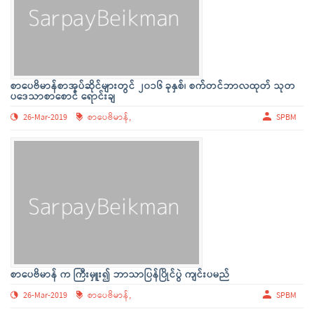
စာပေဗိမာန်စာအုပ်ဆိုင်များတွင် ၂၀၁၆ ခုနှစ်၊ စက်တင်ဘာလထုတ် သုတ
ပဒေသာစာစောင် ရောင်းချ
26-Mar-2019
စာပေဗိမာန်,
SPBM
စာပေဗိမာန် က ကြီးမှူး၍ ဘာသာပြန်ပြိုင်ပွဲ ကျင်းပမည်
26-Mar-2019
စာပေဗိမာန်,
SPBM