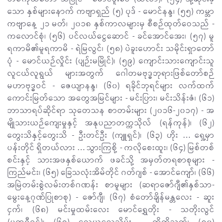
သော နှစ်များနောက် ကဗျာရှည် (၅) ပုဒ် - မောင်နန္ဒ၊ (၅၅) ကမ္ဘာ
ကဗျာနေ့ ၂၁ မတ်၊ ၂၀၁၈ နှစ်ကာလများမှ စီစဉ်ထုတ်ဝေသည် -
ကလောင်စုံ၊ (၅၆) ပင်လယ်ငွေဆောင် - ခင်အောင်အေး၊ (၅၇) မူ
ရကာမိ၏မူရကာမိ - ရဲမြလွင်၊ (၅၈) ပဲခူးဟောင်း သမိုင်းရှာတော်
ပုံ - မောင်ယဉ်လှိုင်း (ပျဉ်းမမြိုင်)၊ (၅၉) ကျောင်းသားကျောင်းသူ
လူငယ်လူရွယ် များအတွက် ဂေါတမဗုဒ္ဓဘုရားဖြစ်တော်စဉ်
မဟာဗုဒ္ဓဝင် - ဇေယျာနန္ဒ၊ (၆၀) ရခိုင်ဘုရင်များ လက်ထက်
ကောင်းမြတ်သော အတွေအမြင်များ - မင်းပြား၊ မင်းသိန်းဇံ၊ (၆၁)
ဘာသာရပ်ဆိုင်ရာ သုတေသန စာတမ်းများ (၂၀၁၆-၂၀၁၇) - အ
မျိုသားယဉ်ကျေးမှုနှင့် အနုပညာတက္ကသိုလ် (ရန်ကုန်)၊ (၆၂)
တွေးသိနှင့်တွေးသိ - ဦးတင်ဦး (ကျူရှင်)၊ (၆၃) ဟိုး … ရှေ့မှာ
ပန်းတိုင် ရှိတယ်လား … သွားကြစို့ - ကလိုစေးထူး၊ (၆၄) မြစ်တစ်
စင်းနှင့် သားအဖနှစ်ယောက် ဖခင်သို့ အမှတ်တရစာစုများ -
ကြည်မင်း၊ (၆၅) ခြေသလုံးအိမ်တိုင် ဂတ်ဂျစ် - အောင်ကျော်၊ (၆၆)
အမြဲတမ်းစွဲလမ်းတစ်ဂဏန်း စာမူများ (ဆရာဇော်ဂျီ၏နှစ်သာ-
မွေးနေ့ဂုဏ်ပြုစာစု) - ဇော်ဂျီ၊ (၆၇) စံတော်ချိန်မန္တလေး - ဆူး
ငှက်၊ (၆၈) မင်းမှုထမ်းလေး မောင်ရွှေတိုး - သတိုးလွင်