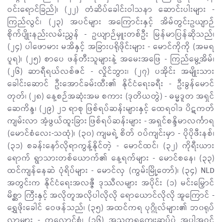
ဝင်းရောင်ခြည်)၊ (၂၂) တံဆိပ်ခေါင်းဝါသနာ ဆောင်းပါးများ -
ကြည်လွင်၊ (၂၃) အပင်များ အကြောင်းနှင့် အိမ်တွင်းဥယျာဉ်
စိုက်ပျိုးနည်းလမ်းညွှန် - ဥယျာဉ်မှူးတစ်ဦး မြန်မာပြန်ဆိုသည်၊
(၂၄) ပါဖောမား မအိနှင့် အခြားပရိုဖိုင်းများ - မောင်ကိုကို (အမရ
ပူရ)၊ (၂၅) စာပေ ဖန်တီးသူများနဲ့ အမေးအဖြေ - ကြည်မွေ့အိမ်၊
(၂၆) ဆာရီရယ်လစ်ဇင် - လှိုင်ဘွား၊ (၂၇) ပအိုင်း အမျိုးသား
ခေါင်းဆောင် ဦးအောင်ခမ်းထီး၏ နိုင်ငံရေးခရီး - ဦးခွန်မောင်
တုတ်၊ (၂၈) နေ့စဉ်အဆုံးအမ စကား
(ဒုတိယတွဲ) - ဓမ္မဒူတ အရှင်
ဆေကိန္ဒ၊ (၂၉) ၂၁ ရာစု ဖြစ်ရပ်ဆန်းများနှင့် ထေရဝါဒ ပိဋကတ်
ကျမ်းလာ အံ့ဖွယ်ထူးခြား ဖြစ်ရပ်ဆန်းများ - အရှင်စန္ဒိမာလင်္ကာရ
(မောင်စံလေး-သထုံ)၊ (၃၀) ကျမရဲ့ စိတ် ဝပ်ကျင်းမှာ - ပိုပိုဖီးနစ်၊
(၃၁) စခန်းနော်လိုရာကွန့်နိုင်တဲ့ - မောင်ထင်၊ (၃၂) ကိုရီးယား
ရောက် ရွာသားတစ်ယောက်၏ နေ့ရက်များ - မောင်စနေ၊ (၃၃)
ထင်ကျန်နေဆဲ ပုံရိပ်များ - မောင်လှ (ကွမ်းမြို့တော်)၊ (၃၄) NLD
အတွင်းက နိုင်ငံရေးအလဇ္ဇီ ဒုဿီလများ အပိုင်း (၁) မင်းမြှောင်
မိစ္ဆာ ကြီးနှင့် အလိုတူအလိုပါလိုလို ရောယောင်လိုလို အူကြောင် -
ရွှေဖိုးခေါင် ဝေဖန်သည်၊ (၃၅) အထင်ကရ ပုဂ္ဂိုလ်များ၏ ဘ၀ရုပ်
လွှာများ - ကလောင်စုံ၊ (၃၆) အညတရကျွေးဆပ်ပွဲ အပါအဝင်