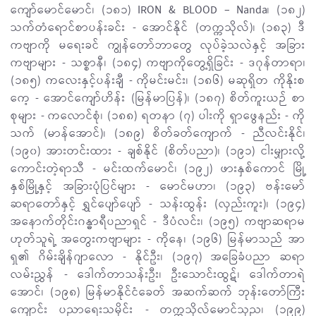
ကျော်မောင်မောင်၊ (၁၈၁) IRON & BLOOD – Nanda၊ (၁၈၂)
သက်တံရောင်စာပန်းခင်း - အောင်နိုင် (တက္ကသိုလ်)၊ (၁၈၃) ဒီ
ကဗျာကို မရေးခင် ကျွန်တော်ဘာတွေ လုပ်ခဲ့သလဲနှင့် အခြား
ကဗျာများ - သစ္စာနီ၊ (၁၈၄) ကဗျာကိုတွေ့ရှိခြင်း - ဒဂုန်တာရာ၊
(၁၈၅) ကလေးနှင့်ပန်းချီ - ကိုမင်းမင်း၊ (၁၈၆) မဆုရှိတ ကိုနိုးစ
ကေ့ - အောင်ကျော်ဟိန်း (မြန်မာပြန်)၊ (၁၈၇) စိတ်ကူးယဉ် စာ
စုများ - ကလောင်စုံ၊ (၁၈၈) ရတနာ (၇) ပါးကို ရှာဖွေနည်း - ကို
သက် (မာန်အောင်)၊ (၁၈၉) စိတ်ခတ်ကျောက် - ညီလင်းနိုင်၊
(၁၉၀) အားတင်းထား - ချစ်နိုင် (စိတ်ပညာ)၊ (၁၉၁) ငါးမျှားလို့
ကောင်းတဲ့ရာသီ - မင်းထက်မောင်၊ (၁၉၂) ဖားနှစ်ကောင် မြို့
နှစ်မြို့နှင့် အခြားပုံပြင်များ - မောင်မဟာ၊ (၁၉၃) ဗန်းမော်
ဆရာတော်နှင့် ရွှင်ပျော်ပျော် - သန်းထွန်း (လှည်းကူး)၊ (၁၉၄)
အနောက်တိုင်းဂန္ဓာရီပညာရှင် - ဒီပံလင်း၊ (၁၉၅) ကဗျာဆရာမ
ဟုတ်သူရဲ့ အတွေးကဗျာများ - ကိုနေ၊ (၁၉၆) မြန်မာသည် အာ
ရှ၏ ဂိမ်းချိန်ဂျာလော - နိုင်ဦး၊ (၁၉၇) အခြေခံပညာ ဆရာ
လမ်းညွှန် - ဒေါက်တာသန်းဦး၊ ဦးသောင်းထွဋ်၊ ဒေါက်တာရဲ
အောင်၊ (၁၉၈) မြန်မာနိုင်ငံခေတ် အဆက်ဆက် ဘုန်းတော်ကြီး
ကျောင်း ပညာရေးသမိုင်း - တက္ကသိုလ်မောင်သုည၊ (၁၉၉)