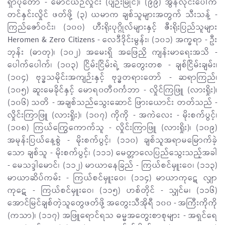
ရှာပုံတော် - မောင်ယဉ်လှိုင်း (ပျဉ်းမြိုင်)၊ (၉၉) အွန်လိုင်းပေါ်က
တင်နှင်းလှိုင် ဖတ်ဖို့ (၃) ယမာက ချစ်သူများအတွက် သီးသန့် -
ကြည်ဇော်ဝင်း၊ (၁၀၀) ဟီးရိုးပုဂ္ဂိုလ်များနှင့် ဇီးရိုးပြည်သူများ
Heromen & Zero Citizens - လေဒီဒိုင်းမွန်း၊ (၁၀၁) အက္ခရာ - ဦး
ဘုန်း (ဓာတု)၊ (၁၀၂) အမေးရှိ အဖြေညှိ ကျန်းမာရေးအသိ -
ပေါက်ပေါက်၊ (၁၀၃) ငြိမ်းငြိမ်းရဲ့ အတွေးတစ - ချစ်ငြိမ်းချမ်း၊
(၁၀၄) ဗုဒ္ဓသမိုင်းအကျဉ်းနှင့် ဗုဒ္ဓတရားတော် - ဆရာကြည်၊
(၁၀၅) ဆူးမေခိုင်နှင့် မောရ၀တီ၀င်္ကဘာ - လှိုင်ကြဖြူ (လားရှိုး)၊
(၁၀၆) သတိ - အချစ်သည်သွေးဆောင် ဖြားယောင်း တတ်သည် -
လှိုင်းကြာဖြူ (လားရှိုး)၊ (၁၀၇) ကိုကို - အကဲလေး - မိုးစက်ပွင့်၊
(၁၀၈) ကြယ်ကြွေကောက်သူ - လှိုင်းကြာဖြူ (လားရှိုး)၊ (၁၀၉)
အမုန်းပြယ်နေ့စွဲ - မိုးစက်ပွင့်၊ (၁၁၀) ချစ်သူအရာမမြောက်ခဲ့
သော ချစ်သူ - မိုးစက်ပွင့်၊ (၁၁၁) မေတ္တာလေပြည်သွေးသည့်အခါ
- မေသဒ္ဒါမောင်၊ (၁၁၂) မာယာနေခြည် - ကြယ်စင်မှူးဝေ၊ (၁၁၃)
မာယာဆိပ်ကမ်း - ကြယ်စင်မှူးဝေ၊ (၁၁၄) မာယာကုဋေ လျှာ
ကုဋေ - ကြယ်စင်မှူးဝေ၊ (၁၁၅) ဟစ်တိုင် - သျှင်မ၊ (၁၁၆)
အောင်မြင်ချစ်တဲ့သူတွေဖတ်ဖို့ အတွေးသီအိုရီ ၁၀၀ - အကြီးကိုကို
(ကသာ)၊ (၁၁၇) အဖြူရောင်ရသ ဓမ္မအတွေးစာစုများ - အရှင်ရေ