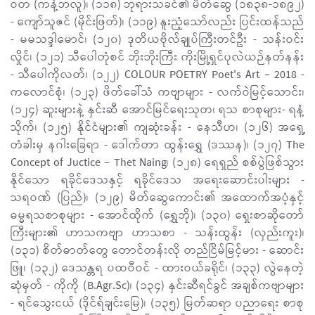
ဝတ (ကန့်ဘလူ)၊ (၁၁၈) ဘုရားသခင်၏ မိတ်ဆွေ (၁၈၃၈-၁၈၉၂)
- ကျော်သူဇင် (မိုင်းဖြတ်)၊ (၁၁၉) နူးညံ့သော်လည်း ပြင်းထန်သည်
- မမသဒ္ဒါမောင်၊ (၁၂၀) ဒုတိယဗိုလ်ချုပ်ကြီးတင်ဦး - သန်းဝင်း
လှိုင်၊ (၁၂၁) သီပေါတုံစင် ဘိုးဘိုးကြီး ကိုးမြို့ရှင်ပုလဲယဉ်နတ်နန်း
- သီပေါကိုလတ်၊ (၁၂၂) COLOUR POETRY Poet's Art – 2018 -
ကလောင်စုံ၊ (၁၂၃) ဖိတ်ခေါ်သံ ကဗျာများ - လက်ဝဲမြင့်သောင်း၊
(၁၂၄) ဆူးများနဲ့ နှင်းဆီ အောင်မြင်ရေးသုတ၊ ရသ စာစုများ- ရနံ့
သိုက်၊ (၁၂၅) နိုင်ငံများ၏ ကျဆုံးခန်း - နေသီဟ၊ (၁၂၆) အရှေ့
တံခါးမှ နဂါးခြေရာ - ဒေါက်တာ ထွန်းရွှေ (ဒဿန)၊ (၁၂၇) The
Concept of Juctice – Thet Naing၊ (၁၂၈) ရေရှည် စစ်ပွဲဖြစ်သွား
နိုင်သော ရခိုင်ဒေသနှင့် ရခိုင်ဒေသ အရေးဆောင်းပါးများ -
သရဝဏ် (ပြည်)၊ (၁၂၉) မိတ်ဆွေကောင်း၏ အထောက်အပံ့နှင့်
ဓမ္မရသစာစုများ - အောင်ထိုက် (ရွှေဘို)၊ (၁၃၀) ရှေးစာဆိုတော်
ကြီးများ၏ ဟာသကဗျာ ဟာသစာ - သန်းထွန်း (လှည်းကူး)၊
(၁၃၁) စိတ်ဓာတ်တွေ တောင်တန်းလို တည်ငြိမ်မြင့်မား - ဆောင်း
ဖြူ၊ (၁၃၂) ဒေသန္တရ ပထဝီဝင် - ထားဝယ်ခရိုင်၊ (၁၃၃) လွဲနေတဲ့
ဆုံမှတ် - ကိုကို (B.Agr.Sc)၊ (၁၃၄) နှင်းဆီရင်ခွင် အချစ်ကဗျာများ
- ရင်သွေးငယ် (ဒိုင်ရ်ချင်းမြေ)၊ (၁၃၅) မြတ်ဆရာ ပညာရေး စာစု