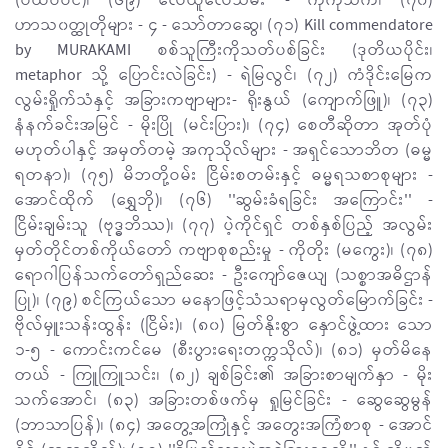
(ပထဝီဝင်)၊ (၆၉) လေယူလေသိမ်း - ကိုကိုသက်၊ (၇၀)
ဟာသ၀တ္ထုတိုများ - ၄ - သော်တာဆွေ၊ (၇၁) Kill commendatore
by MURAKAMI စစ်သူကြီးကိုသတ်ပစ်ခြင်း (ဒုတိယပိုင်း၊
metaphor သို့ ပြောင်းလဲခြင်း) - ရဲမြလွင်၊ (၇၂) ကံဒိုင်းမြေက
လွမ်းရှိုက်သံနှင့် အခြားကဗျာများ- ရိုးနွယ် (ကျောက်ဖြူ)၊ (၇၃)
နံနက်ခင်းအမြင် - မိုးပြို (မင်းပြား)၊ (၇၄) စေတီဆိုတာ အုတ်ပုံ
မဟုတ်ပါနှင့် အမှတ်တမဲ့ အကုသိုလ်များ - အရှင်သောဘိတ (ဓမ္မ
ရတနာ)၊ (၇၅) မိဘတို့ဝမ်း ငြိမ်းစတမ်းနှင့် ဓမ္မရသစာစုများ -
အောင်ထိုက် (ရွှေဘို)၊ (၇၆) ''ဆွမ်းခံရခြင်း အကြောင်း'' -
ငြိမ်းချမ်းသူ (ဗုဒ္ဓဘိဿ)၊ (၇၇) ပဲ့ကိုင်ရှင် တစ်နှစ်ပြည့် အလွမ်း
မှတ်တိုင်တစ်ကိုယ်တော် ကဗျာစုစည်းမှု - ကိုတိုး (မကွေး)၊ (၇၈)
ရောဂါပြန်သက်တော်ရှည်ဆေး - ဦးကျော်ဇေယျ (သစ္စာအဓိဌာန်
ပြု)၊ (၇၉) စင်ကြယ်သော မနောဖြင့်သံသရာမှလွတ်မြောက်ခြင်း -
ဗိုလ်မှူးသန်းထွန်း (ငြိမ်း)၊ (၈၀) မြတ်နိုးစွာ နှောင်ဖွဲ့ထား သော
၁-၅ - ကောင်းကင်မေ (စီးပွားရေးတက္ကသိုလ်)၊ (၈၁) မှတ်မိနေ
တယ် - ကြူကြူသင်း၊ (၈၂) ချစ်ခြင်း၏ အခြားစာမျက်နှာ - မိုး
သက်အောင်၊ (၈၃) အခြားတစ်ဖက်မှ ရှုမြင်ခြင်း - ဆွေဆွေမွန်
(ဘာသာပြန်)၊ (၈၄) အတွေ့အကြုံနှင့် အတွေးအကြံစာစု - အောင်