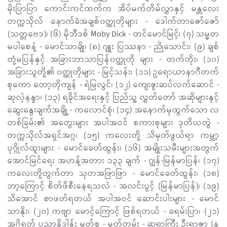
မိုးပြာပြာ ကောင်းကင်ထက်က အိပ်မက်တိမ်လွှာနှင့် မန္တလေး
တက္ကသိုလ် နောက်ခံအချစ်၀တ္ထုတိုများ - ဒေါက်တာဇော်ဇော်
(သတ္တဗေဒ)၊ (၆) မိုဘီဒစ် Moby Dick - တင်မောင်​မြင့်၊ (၇) သမ္မတ
မပါစေနဲ့ - မောင်သာချို၊ (၈) ဂျူး ပြဿနာ - ညိုသောင်း၊ (၉) ချစ်
တုံ့မပြန်နှင့် အခြားဘာသာပြန်၀တ္ထုတို များ - တက်တိုး၊ (၁၀)
အခြားသူတို့၏ ၀တ္ထုတိုများ - မြင့်သန်း၊ (၁၁) ဥရောယာနာဂီတက်
စုကော တော့တိုကျန် - ရဲမြလွင်၊ (၁၂) ကျေးဇူးဆပ်လက်ဆောင် -
ဆုလဲ့နန္ဒာ၊ (၁၃) ရခိုင်အရေးနှင့် ပြည်သူ့ လွှတ်တော် အဆိုများနှင့်
ဆွေးနွေးချက်အချို့ - ကလောင်စုံ၊ (၁၄) အနောက်မှထွက်သော လ
တစ်ခြမ်း၏ အတွေးများ အပါအဝင် စကားစုများ ဒုတိယတွဲ -
တက္ကသိုလ်အရှင်အဂ္ဂ၊ (၁၅) ကလေးတို့ သိမှတ်ဖွယ်ရာ ကမ္ဘာ့
ပုဂ္ဂိုလ်ထူးများ - မောင်ခေတ်ထွန်း၊ (၁၆) အမျိုးသမီးများအတွက်
အောင်မြင်ရေး အဟန့်အတား ၁၃၃ ချက် - ဂျွန်-မြန်မာပြန်၊ (၁၇)
ကလေးတို့တွက်တာ သုတအဖြာဖြာ - မောင်ခေတ်ထွန်း၊ (၁၈)
ဘာ့ကြောင့် စိတ်ဖိစီးနေရသလဲ - အလင်းပွင့် (မြန်မာပြန်)၊ (၁၉)
သိအောင် စာဖတ်ရတယ် အပါအဝင် ဆောင်းပါးများ - မောင်
သာနိုး၊ (၂၀) ကဗျာ မောင့်ကြောင့် ဖြစ်ရတယ် - ခရမ်းပြာ၊ (၂၁)
အဂ္ဂိရတ် ပညာနိဒါန်း မှတ်စု - မှတ်တမ်း - ဆရာကြီး ဦးရာဇာ (န