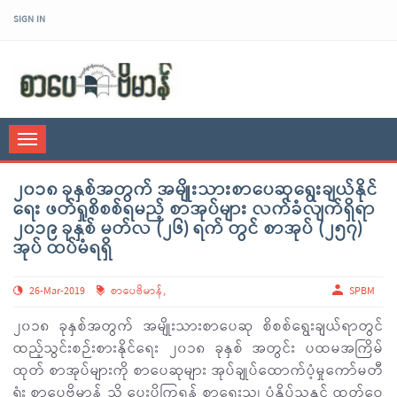
SIGN IN
sarpaybeikman
Toggle
navigation
၂၀၁၈ ခုနှစ်အတွက် အမျိုးသားစာပေဆုရွေးချယ်နိုင်
ရေး ဖတ်ရှုစိစစ်ရမည့် စာအုပ်များ လက်ခံလျက်ရှိရာ
၂၀၁၉ ခုနှစ် မတ်လ (၂၆) ရက် တွင် စာအုပ် (၂၅၇)
အုပ် ထပ်မံရရှိ
26-Mar-2019
စာပေဗိမာန်
,
SPBM
၂၀၁၈ ခုနှစ်အတွက် အမျိုးသားစာပေဆု စိစစ်ရွေးချယ်ရာတွင်
ထည့်သွင်းစဉ်းစားနိုင်ရေး ၂၀၁၈ ခုနှစ် အတွင်း ပထမအကြိမ်
ထုတ် စာအုပ်များကို စာပေဆုများ အုပ်ချုပ်ထောက်ပံ့မှုကော်မတီ
ရုံး စာပေဗိမာန် သို့ ပေးပို့ကြရန် စာရေးသူ၊ ပုံနှိပ်သူနှင့် ထုတ်ဝေ