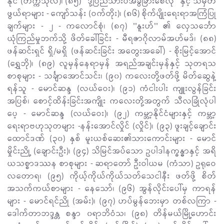
နိုင် (တက္ကသိုလ်)၊ (၈၅) ''ဒို့ပြည်သားပဲအခွဲခြားစေလို'' နှင့် သိမှတ်
ဖွယ်ရာများ - ကျော်သန်း (ဝက်တိုး)၊ (၈၆) စိုက်ပျိုးရေးရာအကြံပြု
ချက်များ - ၂ - ကလောင်စုံ၊ (၈၇) ''နူးဟ်'' ၏ လှေသင်္ဘော
ယုံကြည်မှုဘက်သို့ ဖိတ်ခေါ်ခြင်း - မီရဇာဂိုလာမ်အဟ်မဒ်၊ (၈၈)
ဖန်ဆင်းရှင် ရှိ/မရှိ (ဖန်ဆင်းခြင်း အတွေးအခေါ်) - စိုးမြင့်အောင်
(ရွှေဘို)၊ (၈၉) လူမှန်နေရာမှန် အရည်အချင်းမှန်နှင့် သုတရသ
စာစုများ - သင်္ချာအောင်သင်း၊ (၉၀) ကလေးတို့ဖတ်ဖို့ မိတ်ဆွေနဲ့
ရန်သူ - မောင်ဆန္ဒ (လယ်ဝေး)၊ (၉၁) ကံငါးပါး ကျူးလွန်ခြင်း
အပြစ်၊ စောင့်ထိန်းခြင်းအကျိုး ကလေးတို့အတွက် သီလခြုံလုံပါ
ပေ့ - မောင်ဆန္ဒ (လယ်ဝေး)၊ (၉၂) ကမ္ဘာ့နိုင်ငံများနှင့် ကမ္ဘာ့
ရေးရာဗဟုသုတများ -နန်းအောင်လှိုင် (လှိုင်)၊ (၉၃) ဖူးချင့်ချောင်း
ထောင်ဒဏ် (၃၀) နှစ် မူးယစ်ဆေး၏သားကောင်းများ - မောင်
မှိုင်းညို့ (ချောင်းဦး)၊ (၉၄) သိမြင်အပ်သော ဥပါဒါနက္ခန္ဓာနှင့် အရိ
ယသစ္စာဒဿန စာစုများ - ဆရာတော် ဦးဝါယမ (ကံသာ) ဥရုဝေ
လတောရ၊ (၉၅) ကိုယ့်ကိုယ်ကိုယ်သတ်သေငါနီး ဖတ်ဖို့ စိတ်
အသက်ကယ်စာများ - နေသော်၊ (၉၆) အွန်လိုင်းပေါ်မှ ကာရန်
များ - မောင်ရင်ညို (အမ်း)၊ (၉၇) ဟပ်မွန်ဘေးမှာ တစ်လကြာ -
ဒေါက်တာဘဒ္ဒန္တ စန္ဒာ ၀ရာဘိဝံသ၊ (၉၈) တိန်မယ်မြို့ဟောင်း