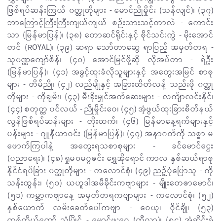
ဖြစ်ရပ်ဆန်းကြယ် ၀တ္ထုတိုများ - မောင်ညိုမှိုင်း (သန်လျင်)၊ (၃၇)
ဘာကြောင့်ကြီးကြီးကျယ်ကျယ် စဉ်းသားသင့်တာလဲ - ကောင်း
သာ (မြန်မာပြန်)၊ (၃၈) တောဆင်ရိုင်းနှင့် စိုင်သင်းကွဲ - မိုးအောင်
တင် (ROYAL)၊ (၃၉) ဆရာ သော်တာဆွေ ရာပြည့် အမှတ်တရ -
သု၀ဏ္ဏကျော်စိန်၊ (၄၀) အောင်မြင်ဖို့ဆို လိုအပ်တာ - ရဲဦး
(မြန်မာပြန်)၊ (၄၁) အခွင့်ထူးခံလိုသူများနှင့် အတွေးအမြင် စာစု
များ - တိမ်ညို၊ (၄၂) လည်မျိုနှင့် အခြားထိတ်လန့် သည်းဖို ၀တ္ထု
တိုများ - ကိုချမ်း၊ (၄၃) မီးခိုးမျှင်အက်ဆေးများ - လက်ျာလင်းနိုင်၊
(၄၄) စတုတ္ထ ပင်လယ် - ညိုမှိုင်းဝေ၊ (၄၅) အံ့ဖွယ်ထူးခြားစိတ်နယ်
လွန်ဖြစ်ရပ်ဆန်းများ - တိုးထက်၊ (၄၆) မြန်မာနေ့ရက်များနှင့်
ပန်းများ - ဂျူနီယာဝင်း (မြန်မာပြန်)၊ (၄၇) အနာဂတ်ကို သစ္စာ မ
ဖောက်ကြပါနဲ့ အတွေးရသစာစုများ - ခင်မောင်ဌေး
(ပညာရေး)၊ (၄၈) ရှုမ၀မဂ္ဂဇင်း ရွှေအိုရောင် ကာလ နှစ်ဆယ်ရာစု
နိုင်ငံရပ်ခြား ၀တ္ထုတိုများ - ကလောင်စုံ၊ (၄၉) ညဉ့်ပုံပြောသူ - ကို
သန်းထွန်း၊ (၅၀) ယဟူဒါအမီခိုင်းကဗျာများ - မျိုးတေဇာမောင်၊
(၅၁) ကမ္ဘာ့ကဗျာနေ့ အမှတ်တရကဗျာများ - ကလောင်စုံ၊ (၅၂)
နှစ်ယောက် လမ်းခေတ်ပေါ်ကဗျာ - ဝေယု၊ ဝိုင်ချို၊ (၅၃)
တစ်ကိုယ်တော် သံပြိုင် - မောင်ဖူးဝေ (ထီလာ)၊ (၅၄) အုံ့ဆိုင်းခဲ့