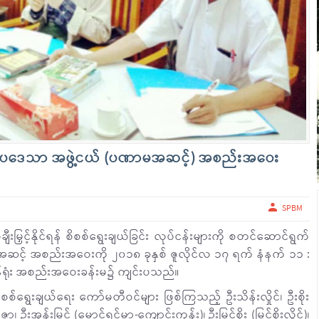
စာပဒေသာ အဖွဲ့ငယ် (ပဏာမအဆင့်) အစည်းအဝေး
SPBM
မြှင့်နိုင်ရန် စိစစ်ရွေးချယ်ခြင်း လုပ်ငန်းများကို စတင်ဆောင်ရွက်
့ အစည်းအဝေးကို ၂၀၁၈ ခုနှစ် ဇူလိုင်လ ၁၇ ရက် နံနက် ၁၁ :
ာန်ရုံး အစည်းအဝေးခန်းမ၌ ကျင်းပသည်။
ေးချယ်ရေး ကော်မတီဝင်များ ဖြစ်ကြသည့် ဦးသိန်းလှိုင်၊ ဦးစိုး
ဦးအုန်းမြင့် (မောင်ရင့်မာ-ကျောင်းကုန်း)၊ ဦးမြင့်စိုး (မြင့်စိုးလှိုင်)၊