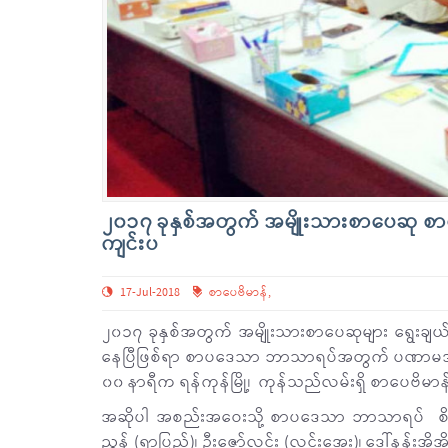
၂၀၁၇ ခုနှစ်အတွက် အမျိုးသားစာပေဆု 
ကျင်းပ
17-Jul-2018
စာပေဗိမာန်
,
၂၀၁၇ ခုနှစ်အတွက် အမျိုးသားစာပေဆုများ ရွေးချယ်ချီး
နေပြီဖြစ်ရာ စာပဒေသာ ဘာသာရပ်အတွက် ပဏာမအဆင်
၀၀ နာရီက ရန်ကုန်မြို့၊ ကုန်သည်လမ်းရှိ စာပေဗိမ
အဆိုပါ အစည်းအဝေးသို့ စာပဒေသာ ဘာသာရပ် စိစစ်ရွ
ညွန့် (ရာပြည့်)၊ ဦးဇော်လင်း (လင်းအေး)၊ ဒေါ်နန်းအိအိဇာ၊ 