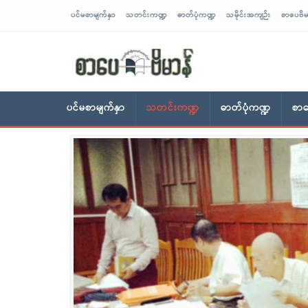
ပင်မစာမျက်နှာ
သတင်းကဏ္ဍ
ဓာတ်ပုံကဏ္ဍ
သမိုင်းအကျဉ်း
စာပေဗိမ
sarpaybeikman
ပင်မစာမျက်နှာ
သတင်းကဏ္ဍ
ဓာတ်ပုံကဏ္ဍ
စာပ