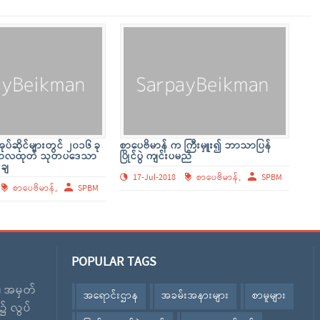
ပ်ဆိုင်များတွင် ၂၀၁၆ ခု
စာပေဗိမာန် က ကြီးမှူး၍ ဘာသာပြန်
်ဘာလထုတ် သုတပဒေသာ
ပြိုင်ပွဲ ကျင်းပမည်
းချ
17-Jul-2018
စာပေဗိမာန်,
SPBM
စာပေဗိမာန်,
SPBM
POPULAR TAGS
း၊ အမှတ်
အရောင်းဌာန
အခမ်းအနားများ
စာမူများ
၌ လွပ်