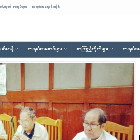
ာန်ထုတ် စာအုပ်များ
စာအုပ်အရောင်းဆိုင်
ေဗိမာန်
စာအုပ်စာစောင်များ
စာကြည့်တိုက်များ
စာအုပ်အရ