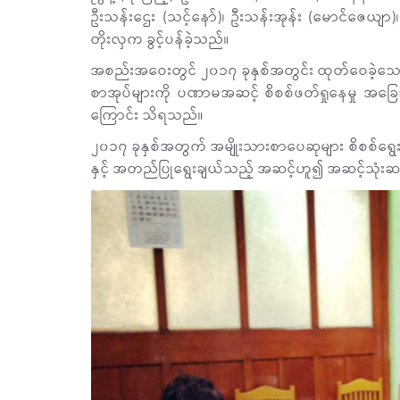
ဦးသန်းဌေး (သင့်နော်)၊ ဦးသန်းအုန်း (မောင်ဇေယျ
တိုးလှက ခွင့်ပန်ခဲ့သည်။
အစည်းအဝေးတွင် ၂၀၁၇ ခုနှစ်အတွင်း ထုတ်ဝေခဲ့သ
စာအုပ်များကို ပဏာမအဆင့် စိစစ်ဖတ်ရှုနေမှု အ
ကြောင်း သိရသည်။
၂၀၁၇ ခုနှစ်အတွက် အမျိုးသားစာပေဆုများ စိစစ်ရွ
နှင့် အတည်ပြုရွေးချယ်သည့် အဆင့်ဟူ၍ အဆင့်သုံးဆ