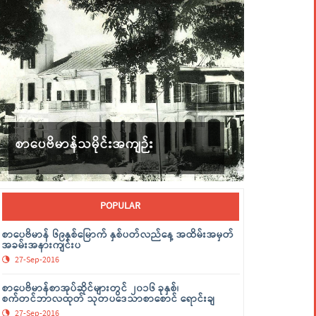
စာပေဗိမာန်သမိုင်းအကျဉ်း
POPULAR
စာပေဗိမာန် ၆၉နှစ်မြောက် နှစ်ပတ်လည်နေ့ အထိမ်းအမှတ်
အခမ်းအနားကျင်းပ
27-Sep-2016
စာပေဗိမာန်စာအုပ်ဆိုင်များတွင် ၂၀၁၆ ခုနှစ်၊
စက်တင်ဘာလထုတ် သုတပဒေသာစာစောင် ရောင်းချ
27-Sep-2016