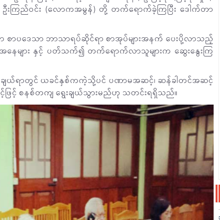
ာ)၊ ဦးကြည်ဝင်း (လောကအမွန်) တို့ တက်ရောက်ခဲ့ကြပြီး ဒေါက်တာ
ော စာပဒေသာ ဘာသာရပ်ဆိုင်ရာ စာအုပ်များအနက် ပေးပို့လာသည့်
ခြေအနေများ နှင့် ပတ်သက်၍ တက်ရောက်လာသူများက ဆွေးနွေးကြ
ေးချယ်ရာတွင် ယခင်နှစ်ကကဲ့သို့ပင် ပဏာမအဆင့်၊ ဆန်ခါတင်အဆင့်
င့်ဖြင့် စနစ်တကျ ရွေးချယ်သွားမည်ဟု သတင်းရရှိသည်။