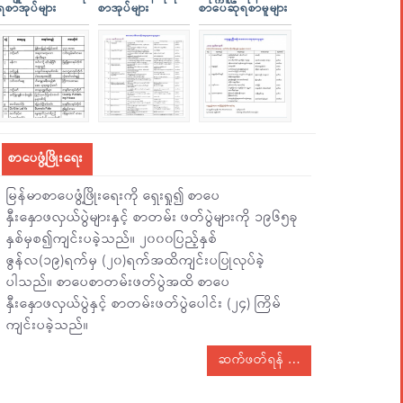
ရစာအုပ်များ
စာအုပ်များ
စာပေဆုရစာမူများ
စာပေဖွံ့ဖြိုးရေး
မြန်မာစာပေဖွံ့ဖြိုးရေးကို ရှေးရှု၍ စာပေ
နှီးနှောဖလှယ်ပွဲများနှင့် စာတမ်း ဖတ်ပွဲများကို ၁၉၆၅ခု
နှစ်မှစ၍ကျင်းပခဲ့သည်။ ၂၀၀၀ပြည့်နှစ်
ဇွန်လ(၁၉)ရက်မှ (၂၀)ရက်အထိကျင်းပပြုလုပ်ခဲ့
ပါသည်။ စာပေစာတမ်းဖတ်ပွဲအထိ စာပေ
နှီးနှောဖလှယ်ပွဲနှင့် စာတမ်းဖတ်ပွဲပေါင်း (၂၄) ကြိမ်
ကျင်းပခဲ့သည်။
ဆက်ဖတ်ရန်