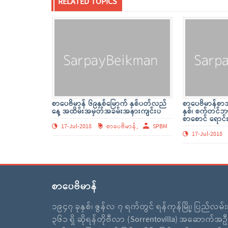
RELATED TOPICS
စာပေဗိမာန် ၆၉နှစ်မြောက် နှစ်ပတ်လည်
စာပေဗိမာန်စာအု
နေ့ အထိမ်းအမှတ်အခမ်းအနားကျင်းပ
နှစ်၊ စက်တင
စာစောင် ရောင်
17-Jul-2018
စာပေဗိမာန်,
SPBM
17-Jul-2018
စာပေဗိမာန်
၁၉၄၇ ခုနှစ်၊ ဇွန်လ ၇ ရက်တွင် ရန်ကုန်မြို့၊ ပြည်လမ်
၃၆၁ ရှိ ဆိုရန်တိုဗီလာ (Sorrentovilla) အဆောက်အဦ