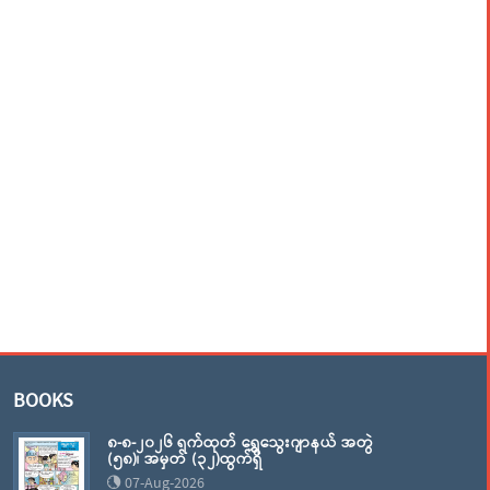
BOOKS
၈-၈-၂၀၂၆ ရက်ထုတ် ရွှေသွေးဂျာနယ် အတွဲ
(၅၈)၊ အမှတ် (၃၂)ထွက်ရှိ
07-Aug-2026