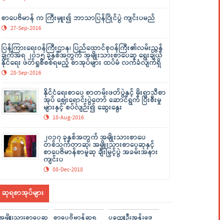
စာပေဗိမာန် က ကြီးမှူး၍ ဘာသာပြန်ပြိုင်ပွဲ ကျင်းပမည်
27-Sep-2016
ပြန်ကြားရေးဝန်ကြီးဌာန၊ ပြည်ထောင်စုဝန်ကြီး၏လမ်းညွှန်
ချက်အရ ၂၀၁၅ ခုနှစ်အတွက် အမျိုးသားစာပေဆု ရွေးချယ်
နိုင်ရေး ဖတ်ရှုစိစစ်ရမည့် စာအုပ်များ ထပ်မံ လက်ခံလျက်ရှိ
28-Sep-2016
နိုင်ငံရေးစာပေ စာတမ်းဖတ်ပွဲနှင့် မိုးရာသီစာ
အုပ် ဈေးရောင်းပွဲတော် ဆောင်ရွက် ပြီးစီးမှု
များနှင့် စပ်လျဉ်း၍ ဆွေးနွေး
18-Aug-2016
၂၀၁၇ ခုနှစ်အတွက် အမျိုးသားစာပေ
တစ်သက်တာဆု၊ အမျိုးသားစာပေဆုနှင့်
စာပေဗိမာန်စာမူဆု ချီးမြှင့်ပွဲ အခမ်းအနား
ကျင်းပ
08-Dec-2018
ဆုရစာအုပ်များ
အမျိူးသားစာပေဆု
စာပေဗိမာန်ဆုရ
ပခုက္ကူဦးအုန်းဖေ