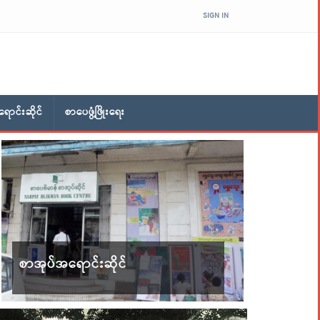
SIGN IN
ောင်းဆိုင်
စာပေဖွံ့ဖြိုးရေး
စာအုပ်အရောင်းဆိုင်