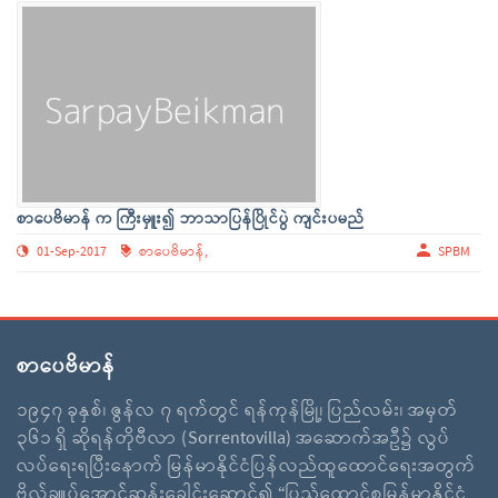
စာပေဗိမာန် က ကြီးမှူး၍ ဘာသာပြန်ပြိုင်ပွဲ ကျင်းပမည်
01-Sep-2017
စာပေဗိမာန်,
SPBM
စာပေဗိမာန်
၁၉၄၇ ခုနှစ်၊ ဇွန်လ ၇ ရက်တွင် ရန်ကုန်မြို့၊ ပြည်လမ်း၊ အမှတ်
၃၆၁ ရှိ ဆိုရန်တိုဗီလာ (Sorrentovilla) အဆောက်အဦ၌ လွပ်
လပ်ရေးရပြီးနောက် မြန်မာနိုင်ငံပြန်လည်ထူထောင်ရေးအတွက်
ဗိုလ်ချူပ်အောင်ဆန်းခေါင်းဆောင်၍ “ပြည်ထောင်စုမြန်မာနိုင်ငံ