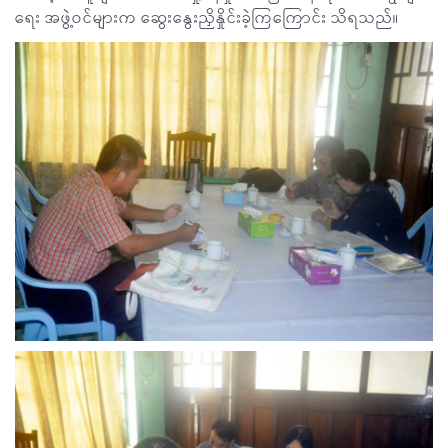
ရေး အဖွဲ့ဝင်များက ဆွေးနွေးညှိနှိုင်းခဲ့ကြကြောင်း သိရသည်။