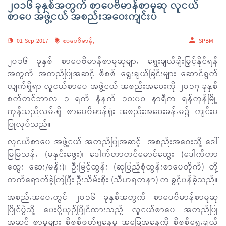
၂၀၁၆ ခုနှစ်အတွက် စာပေဗိမာန်စာမူဆု လူငယ်
စာပေ အဖွဲ့ငယ် အစည်းအဝေးကျင်းပ
01-Sep-2017
စာပေဗိမာန်
,
SPBM
၂ဝ၁၆ ခုနှစ် စာပေဗိမာန်စာမူဆုများ ရွေးချယ်ချီးမြှင့်နိုင်ရန်
အတွက် အတည်ပြုအဆင့် စိစစ် ရွေးချယ်ခြင်းများ ဆောင်ရွက်
လျက်ရှိရာ လူငယ်စာပေ အဖွဲ့ငယ် အစည်းအဝေးကို ၂ဝ၁၇ ခုနှစ်
စက်တင်ဘာလ ၁ ရက် နံနက် ၁၀:၀၀ နာရီက ရန်ကုန်မြို့
ကုန်သည်လမ်းရှိ စာပေဗိမာန်ရုံး အစည်းအဝေးခန်းမ၌ ကျင်းပ
ပြုလုပ်သည်။
လူငယ်စာပေ အဖွဲ့ငယ် အတည်ပြုအဆင့် အစည်းအဝေးသို့ ဒေါ်
မြမြသန်း (မနှင်းဖွေး)၊ ဒေါက်တာတင်မောင်ထွေး (ဒေါက်တာ
ထွေး ဆေး/မန်း)၊ ဦးမြင့်ထွန်း (ဆုပြည့်စုံထွန်းစာပေတိုက်) တို့
တက်ရောက်ခဲ့ကြပြီး ဦးသိမ်းစိုး (သီဟရတနာ) က ခွင့်ပန်ခဲ့သည်။
အစည်းအဝေးတွင် ၂ဝ၁၆ ခုနှစ်အတွက် စာပေဗိမာန်စာမူဆု
ပြိုင်ပွဲသို့ ပေးပို့ယှဉ်ပြိုင်ထားသည့် လူငယ်စာပေ အတည်ပြု
အဆင့် စာမူများ စိစစ်ဖတ်ရှုနေမှု အခြေအနေကို စိစစ်ရွေးချယ်