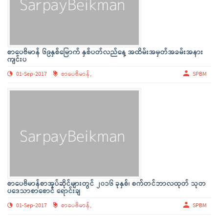
စာပေဗိမာန် ၆၉နှစ်မြောက် နှစ်ပတ်လည်နေ့ အထိမ်းအမှတ်အခမ်းအနား
ကျင်းပ
01-Sep-2017
စာပေဗိမာန်,
SPBM
စာပေဗိမာန်စာအုပ်ဆိုင်များတွင် ၂၀၁၆ ခုနှစ်၊ စက်တင်ဘာလထုတ် သုတ
ပဒေသာစာစောင် ရောင်းချ
01-Sep-2017
စာပေဗိမာန်,
SPBM