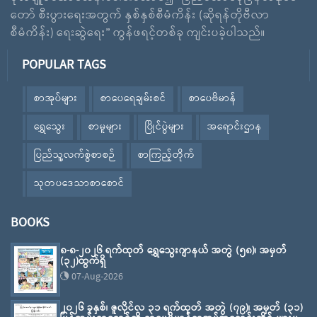
တော် စီးပွားရေးအတွက် နှစ်နှစ်စီမံကိန်း (ဆိုရန်တိုဗီလာ
စီမံကိန်း) ရေးဆွဲရေး” ကွန်ဖရင့်တစ်ခု ကျင်းပခဲ့ပါသည်။
POPULAR TAGS
စာအုပ်များ
စာပေရေချမ်းစင်
စာပေဗိမာန်
ရွှေသွေး
စာမူများ
ပြိုင်ပွဲများ
အရောင်းဌာန
ပြည်သူ့လက်စွဲစာစဉ်
စာကြည့်တိုက်
သုတပဒေသာစာစောင်
BOOKS
၈-၈-၂၀၂၆ ရက်ထုတ် ရွှေသွေးဂျာနယ် အတွဲ (၅၈)၊ အမှတ်
(၃၂)ထွက်ရှိ
07-Aug-2026
၂၀၂၆ ခုနှစ်၊ ဇူလိုင်လ ၃၁ ရက်ထုတ် အတွဲ (၇၉)၊ အမှတ် (၃၁)