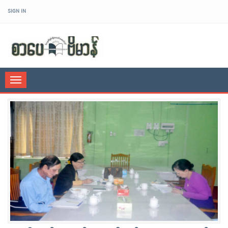
SIGN IN
sarpaybeikman
Toggle
navigation