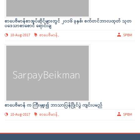
စာပေဗိမာန်စာအုပ်ဆိုင်များတွင် ၂၀၁၆ ခုနှစ်၊ စက်တင်ဘာလထုတ် သုတ
ပဒေသာစာစောင် ရောင်းချ
18-Aug-2017
စာပေဗိမာန်,
SPBM
စာပေဗိမာန် က ကြီးမှူး၍ ဘာသာပြန်ပြိုင်ပွဲ ကျင်းပမည်
18-Aug-2017
စာပေဗိမာန်,
SPBM