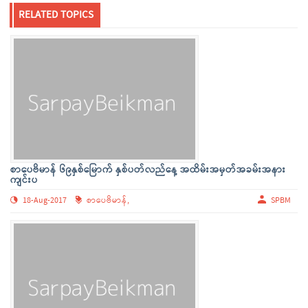
RELATED TOPICS
စာပေဗိမာန် ၆၉နှစ်မြောက် နှစ်ပတ်လည်နေ့ အထိမ်းအမှတ်အခမ်းအနား
ကျင်းပ
18-Aug-2017
စာပေဗိမာန်,
SPBM