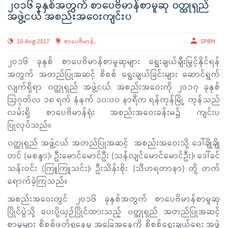
၂၀၁၆ ခုနှစ်အတွက် စာပေဗိမာန်စာမူဆု ၀တ္ထုရှည်
အဖွဲ့ငယ် အစည်းအဝေးကျင်းပ
18-Aug-2017
စာပေဗိမာန်
,
SPBM
၂ဝ၁၆ ခုနှစ် စာပေဗိမာန်စာမူဆုများ ရွေးချယ်ချီးမြှင့်နိုင်ရန်
အတွက် အတည်ပြုအဆင့် စိစစ် ရွေးချယ်ခြင်းများ ဆောင်ရွက်
လျက်ရှိရာ ၀တ္ထုရှည် အဖွဲ့ငယ် အစည်းအဝေးကို ၂ဝ၁၇ ခုနှစ်
ဩဂုတ်လ ၁၈ ရက် နံနက် ၁၀:၀၀ နာရီက ရန်ကုန်မြို့ ကုန်သည်
လမ်းရှိ စာပေဗိမာန်ရုံး အစည်းအဝေးခန်းမ၌ ကျင်းပ
ပြုလုပ်သည်။
၀တ္ထုရှည် အဖွဲ့ငယ် အတည်ပြုအဆင့် အစည်းအဝေးသို့ ဒေါ်ချိုချို
တင် (မစန္ဒာ)၊ ဦးမောင်မောင်ဦး (သန်လျင်မောင်မောင်ဦး)၊ ဒေါ်ခင်
သန်းဝင်း (ကြူကြူသင်း)၊ ဦးသိန်းစိုး (သီဟရတာနာ) တို့ တက်
ရောက်ခဲ့ကြသည်။
အစည်းအဝေးတွင် ၂ဝ၁၆ ခုနှစ်အတွက် စာပေဗိမာန်စာမူဆု
ပြိုင်ပွဲသို့ ပေးပို့ယှဉ်ပြိုင်ထားသည့် ၀တ္ထုရှည် အတည်ပြုအဆင့်
စာမူများ စိစစ်ဖတ်ရှုနေမှု အခြေအနေကို စိစစ်ရွေးချယ်ရေး အဖွဲ့