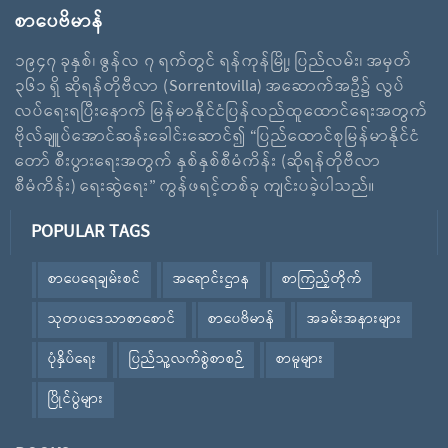
စာပေဗိမာန်
၁၉၄၇ ခုနှစ်၊ ဇွန်လ ၇ ရက်တွင် ရန်ကုန်မြို့၊ ပြည်လမ်း၊ အမှတ်
၃၆၁ ရှိ ဆိုရန်တိုဗီလာ (Sorrentovilla) အဆောက်အဦ၌ လွပ်
လပ်ရေးရပြီးနောက် မြန်မာနိုင်ငံပြန်လည်ထူထောင်ရေးအတွက်
ဗိုလ်ချူပ်အောင်ဆန်းခေါင်းဆောင်၍ “ပြည်ထောင်စုမြန်မာနိုင်ငံ
တော် စီးပွားရေးအတွက် နှစ်နှစ်စီမံကိန်း (ဆိုရန်တိုဗီလာ
စီမံကိန်း) ရေးဆွဲရေး” ကွန်ဖရင့်တစ်ခု ကျင်းပခဲ့ပါသည်။
POPULAR TAGS
စာပေရေချမ်းစင်
အရောင်းဌာန
စာကြည့်တိုက်
သုတပဒေသာစာစောင်
စာပေဗိမာန်
အခမ်းအနားများ
ပုံနှိပ်ရေး
ပြည်သူ့လက်စွဲစာစဉ်
စာမူများ
ပြိုင်ပွဲများ