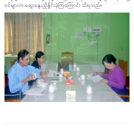
ဝင်များက ဆွေးနွေးညှိနှိုင်းခဲ့ကြကြောင်း သိရသည်။