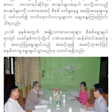
စာပေ ဘာသာရပ်ဆိုင်ရာ စာအုပ်များအနက် ပေးပို့လာသည့်
စာအုပ်များကို ပဏာမအဆင့် စိစစ် ဖတ်ရှုနေမှု အခြေအနေများနှ
င့် ပတ်သက်၍ တက်ရောက်လာသူများက ဆွေးနွေးကြကြောင်း
သိရသည်။
၂၀၁၆ ခုနှစ်အတွက် အမျိုးသားစာပေဆုများ စိစစ်ရွေးချယ်
ရာတွင် ယခင်နှစ်ကကဲ့သို့ပင် ပဏာမအဆင့်၊ ဆန်ခါတင်အဆင့်နှ
င့် အတည်ပြုရွေးချယ်သည့် အဆင့်ဟူ၍ အဆင့်သုံးဆင့်ဖြင့်
စနစ်တကျ ရွေးချယ်သွားမည်ဟု သတင်းရရှိသည်။