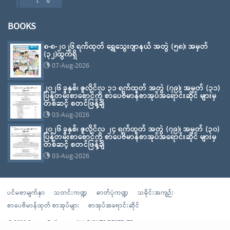
BOOKS
၈-၈-၂၀၂၆ ရက်ထုတ် ရွှေသွေးဂျာနယ် အတွဲ (၅၈)၊ အမှတ်
(၃၂)ထွက်ရှိ
07-Aug-2026
၂၀၂၆ ခုနှစ်၊ ဇူလိုင်လ ၃၁ ရက်ထုတ် အတွဲ (၇၉)၊ အမှတ် (၃၁)
ပြန်တမ်းစာစောင်ကို စာပေဗိမာန်စာအုပ်အရောင်းဆိုင် များမှ
တစ်ဆင့် စတင်ဖြန့်ချိ
03-Aug-2026
၂၀၂၆ ခုနှစ်၊ ဇူလိုင်လ ၂၄ ရက်ထုတ် အတွဲ (၇၉)၊ အမှတ် (၃၀)
ပြန်တမ်းစာစောင်ကို စာပေဗိမာန်စာအုပ်အရောင်းဆိုင် များမှ
တစ်ဆင့် စတင်ဖြန့်ချိ
03-Aug-2026
ပင်မစာမျက်နှာ
သတင်းကဏ္ဍ
ဓာတ်ပုံကဏ္ဍ
သမိုင်းအကျဉ်း
စာပေဗိမာန်ထုတ် စာအုပ်များ
စာအုပ်အရောင်းဆိုင်
© 2026 Sarpay Beikman - ALL RIGHTS RESERVED