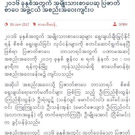
၂၀၁၆ ခုနှစ်အတွက် အမျိုးသားစာပေဆု ပြဇာတ်
စာပေ အဖွဲ့ငယ် အစည်းအဝေးကျင်းပ
08-Jun-2017
စာပေဗိမာန်
,
SPBM
၂၀၁၆ ခုနှစ်အတွက် အမျိုးသားစာပေဆုများ ရွေးချယ်ချီးမြှင့်နိုင်
ရန် စိစစ် ရွေးချယ်ခြင်း လုပ်ငန်းများကို စတင်ဆောင်ရွက်နေပြီ
ဖြစ်ရာ ပြဇာတ်စာပေ ဘာသာရပ်အတွက် ပဏာမအဆင့်
အစည်းအဝေးကို ၂၀၁၇ ခုနှစ် ဇွန်လ ၈ ရက် နံနက် ၁၀ : ၀၀
နာရီက ရန်ကုန်မြို့၊ ကုန်သည်လမ်းရှိ စာပေဗိမာန်ရုံး
အစည်းအဝေးခန်းမ၌ ကျင်းပသည်။
အဆိုပါ အစည်းအဝေးသို့ ပြဇာတ်စာပေ ဘာသာရပ် စိစစ်
ရွေးချယ်ရေးကော်မတီဝင်များ ဖြစ်ကြ သည့် ဦးကြည်စိုးထွန်း
(ကြည်စိုးထွန်း)၊ ဦးရဲထွဋ် (သန်လျင် မောင်ဝင်းဝါ)၊ ဒေါ်ခင်သန်း
ဝင်း (ကြူကြူသင်း)၊ ဦးသန်းအုန်း (မောင်ဇေယျာ)၊ ဦးကြည်ဝင်း
(လောကအမွန်) တို့ တက်ရောက်ကြပြီး ဦးမျိုးအောင် (ငြိမ်းမင်း)
က ခွင့်ပန်ခဲ့သည်။
အစည်းအဝေးတွင် ၂၀၁၆ ခုနှစ်အတွင်း ထုတ်ဝေခဲ့သော ပြဇာတ်