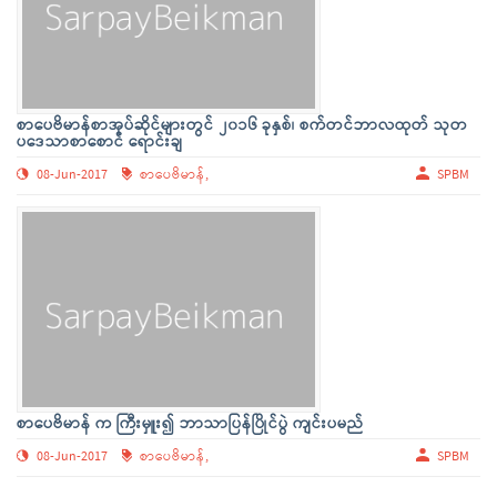
စာပေဗိမာန်စာအုပ်ဆိုင်များတွင် ၂၀၁၆ ခုနှစ်၊ စက်တင်ဘာလထုတ် သုတ
ပဒေသာစာစောင် ရောင်းချ
08-Jun-2017
စာပေဗိမာန်,
SPBM
စာပေဗိမာန် က ကြီးမှူး၍ ဘာသာပြန်ပြိုင်ပွဲ ကျင်းပမည်
08-Jun-2017
စာပေဗိမာန်,
SPBM