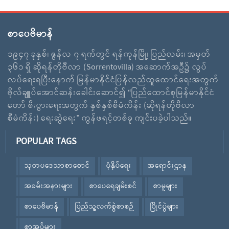
စာပေဗိမာန်
၁၉၄၇ ခုနှစ်၊ ဇွန်လ ၇ ရက်တွင် ရန်ကုန်မြို့၊ ပြည်လမ်း၊ အမှတ်
၃၆၁ ရှိ ဆိုရန်တိုဗီလာ (Sorrentovilla) အဆောက်အဦ၌ လွပ်
လပ်ရေးရပြီးနောက် မြန်မာနိုင်ငံပြန်လည်ထူထောင်ရေးအတွက်
ဗိုလ်ချူပ်အောင်ဆန်းခေါင်းဆောင်၍ “ပြည်ထောင်စုမြန်မာနိုင်ငံ
တော် စီးပွားရေးအတွက် နှစ်နှစ်စီမံကိန်း (ဆိုရန်တိုဗီလာ
စီမံကိန်း) ရေးဆွဲရေး” ကွန်ဖရင့်တစ်ခု ကျင်းပခဲ့ပါသည်။
POPULAR TAGS
သုတပဒေသာစာစောင်
ပုံနှိပ်ရေး
အရောင်းဌာန
အခမ်းအနားများ
စာပေရေချမ်းစင်
စာမူများ
စာပေဗိမာန်
ပြည်သူ့လက်စွဲစာစဉ်
ပြိုင်ပွဲများ
စာအုပ်များ