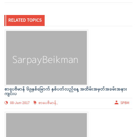
RELATED TOPICS
စာပေဗိမာန် ၆၉နှစ်မြောက် နှစ်ပတ်လည်နေ့ အထိမ်းအမှတ်အခမ်းအနား
ကျင်းပ
08-Jun-2017
စာပေဗိမာန်,
SPBM