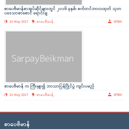
စာပေဗိမာန်စာအုပ်ဆိုင်များတွင် ၂၀၁၆ ခုနှစ်၊ စက်တင်ဘာလထုတ် သုတ
ပဒေသာစာစောင် ရောင်းချ
31-May-2017
စာပေဗိမာန်,
SPBM
စာပေဗိမာန် က ကြီးမှူး၍ ဘာသာပြန်ပြိုင်ပွဲ ကျင်းပမည်
31-May-2017
စာပေဗိမာန်,
SPBM
စာပေဗိမာန်