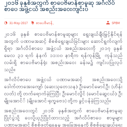
၂၀၁၆ ခုနှစ်အတွက် စာပေဗိမာန်စာမူဆု အင်္ဂလိပ်
စာပေ အဖွဲ့ငယ် အစည်းအဝေးကျင်းပ
31-May-2017
စာပေဗိမာန်
,
SPBM
၂ဝ၁၆ ခုနှစ် စာပေဗိမာန်စာမူဆုများ ရွေးချယ်ချီးမြှင့်နိုင်ရန်
အတွက် ပဏာမအဆင့် စိစစ်ရွေးချယ်ခြင်းများ ဆောင်ရွက်လျက်
ရှိရာ အင်္ဂလိပ်စာပေ အဖွဲ့ငယ် အစည်းအဝေးကို ၂ဝ၁၇ ခုနှစ်
မေလ ၃၁ ရက် နံနက် ၁၁:၀၀ နာရီက ရန်ကုန်မြို့ ကုန်သည်
လမ်းရှိ စာပေဗိမာန်ရုံး အစည်းအဝေး ခန်းမ၌ ကျင်းပပြုလုပ်
သည်။
အင်္ဂလိပ်စာပေ အဖွဲ့ငယ် ပဏာမအဆင့် အစည်းအဝေးသို့
ဒေါက်တာအေးကျော် (ဆေးသုတေသန)၊ ဦးမောင်မောင်ဦး (ဟိန်း
လတ်) တို့ တက်ရောက်ခဲ့ကြပြီး ဦးမောင်လှိုင် (မောင်ဆွေငယ်)၊ ဦး
မျိုးအောင်် (မျိုးအောင်-ရုက္ခဗေဒ) တို့က ခွင့်ပန်ခဲ့ကြသည်။
အစည်းအဝေးတွင် ၂ဝ၁၆ ခုနှစ်အတွက် စာပေဗိမာန်စာမူဆု
ပြိုင်ပွဲသို့ ပေးပို့ယှဉ်ပြိုင်ထားသည့် အင်္ဂလိပ်စာပေ စာမူများ
ပဏာမအဆင့် စိစစ်ဖတ်ရှုနေမှု အခြေအနေကို စိစစ်ရွေးချယ်ရေး