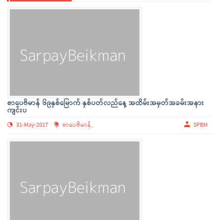
စာပေဗိမာန် ၆၉နှစ်မြောက် နှစ်ပတ်လည်နေ့ အထိမ်းအမှတ်အခမ်းအနား
ကျင်းပ
31-May-2017
စာပေဗိမာန်,
SPBM