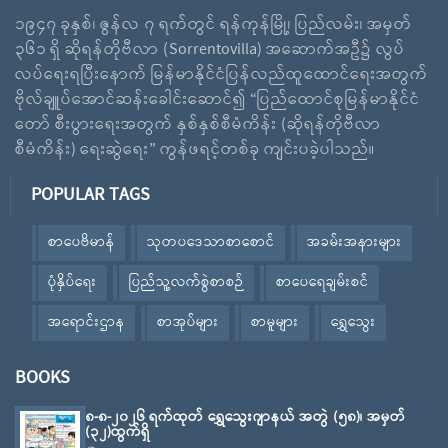
၁၉၄၇ ခုနှစ်၊ ဇွန်လ ၇ ရက်တွင် ရန်ကုန်မြို့၊ ပြည်လမ်း၊ အမှတ်
၃၆၁ ရှိ ဆိုရန်တိုဗီလာ (Sorrentovilla) အဆောက်အဦ၌ လွပ်
လပ်ရေးရပြီးနောက် မြန်မာနိုင်ငံပြန်လည်ထူထောင်ရေးအတွက်
ဗိုလ်ချူပ်အောင်ဆန်းခေါင်းဆောင်၍ “ပြည်ထောင်စုမြန်မာနိုင်ငံ
တော် စီးပွားရေးအတွက် နှစ်နှစ်စီမံကိန်း (ဆိုရန်တိုဗီလာ
စီမံကိန်း) ရေးဆွဲရေး” ကွန်ဖရင့်တစ်ခု ကျင်းပခဲ့ပါသည်။
POPULAR TAGS
စာပေဗိမာန်
သုတပဒေသာစာစောင်
အခမ်းအနားများ
ပုံနှိပ်ရေး
ပြည်သူ့လက်စွဲစာစဉ်
စာပေရေချမ်းစင်
အရောင်းဌာန
စာအုပ်များ
စာမူများ
ရွှေသွေး
BOOKS
၈-၈-၂၀၂၆ ရက်ထုတ် ရွှေသွေးဂျာနယ် အတွဲ (၅၈)၊ အမှတ်
(၃၂)ထွက်ရှိ