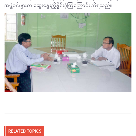
အဖွဲ့ဝင်များက ဆွေးနွေးညှိနှိုင်းခဲ့ကြကြောင်း သိရသည်။
RELATED TOPICS