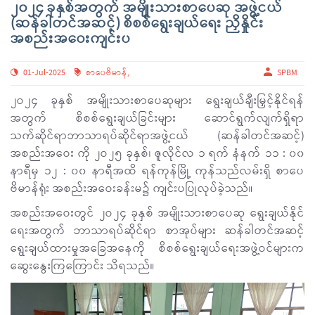
၂၀၂၄ ခုနှစ်အတွက် အမျိုးသားစာပေဆု အဖွဲ့ငယ်
(ဆန်ခါတင်အဆင့်) စိစစ်ရွေးချယ်ရေး ညှိနှိုင်း
အစည်းအဝေးကျင်းပ
01-Jul-2025
စာပေဗိမာန်
,
SPBM
၂ဝ၂၄ ခုနှစ် အမျိုးသားစာပေဆုများ ရွေးချယ်ချီးမြှင့်နိုင်ရန်
အတွက် စိစစ်ရွေးချယ်ခြင်းများ ဆောင်ရွက်လျက်ရှိရာ
သက်ဆိုင်ရာဘာသာရပ်ဆိုင်ရာအဖွဲ့ငယ် (ဆန်ခါတင်အဆင့်)
အစည်းအဝေး ကို ၂ဝ၂၅ ခုနှစ်၊ ဇူလိုင်လ ၁ ရက် နံနက် ၁၁ : ၀၀
နာရီမှ ၁၂ : ၀၀ နာရီအထိ ရန်ကုန်မြို့ ကုန်သည်လမ်းရှိ စာပေ
ဗိမာန်ရုံး အစည်းအဝေးခန်းမ၌ ကျင်းပပြုလုပ်ခဲ့သည်။
အစည်းအဝေးတွင် ၂ဝ၂၄ ခုနှစ် အမျိုးသားစာပေဆု ရွေးချယ်နိုင်
ရေးအတွက် ဘာသာရပ်ဆိုင်ရာ စာအုပ်များ ဆန်ခါတင်အဆင့်
ရွေးချယ်ထားမှုအခြေအနေကို စိစစ်ရွေးချယ်ရေးအဖွဲ့ဝင်များက
ဆွေးနွေးကြကြောင်း သိရသည်။