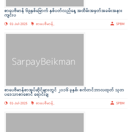
စာပေဗိမာန် ၆၉နှစ်မြောက် နှစ်ပတ်လည်နေ့ အထိမ်းအမှတ်အခမ်းအနား
ကျင်းပ
01-Jul-2025
စာပေဗိမာန်,
SPBM
စာပေဗိမာန်စာအုပ်ဆိုင်များတွင် ၂၀၁၆ ခုနှစ်၊ စက်တင်ဘာလထုတ် သုတ
ပဒေသာစာစောင် ရောင်းချ
01-Jul-2025
စာပေဗိမာန်,
SPBM