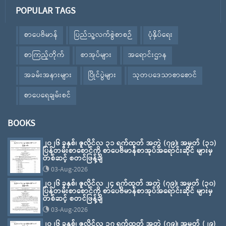
POPULAR TAGS
စာပေဗိမာန်
ပြည်သူ့လက်စွဲစာစဉ်
ပုံနှိပ်ရေး
စာကြည့်တိုက်
စာအုပ်များ
အရောင်းဌာန
အခမ်းအနားများ
ပြိုင်ပွဲများ
သုတပဒေသာစာစောင်
စာပေရေချမ်းစင်
BOOKS
၂၀၂၆ ခုနှစ်၊ ဇူလိုင်လ ၃၁ ရက်ထုတ် အတွဲ (၇၉)၊ အမှတ် (၃၁)
ပြန်တမ်းစာစောင်ကို စာပေဗိမာန်စာအုပ်အရောင်းဆိုင် များမှ
တစ်ဆင့် စတင်ဖြန့်ချိ
03-Aug-2026
၂၀၂၆ ခုနှစ်၊ ဇူလိုင်လ ၂၄ ရက်ထုတ် အတွဲ (၇၉)၊ အမှတ် (၃၀)
ပြန်တမ်းစာစောင်ကို စာပေဗိမာန်စာအုပ်အရောင်းဆိုင် များမှ
တစ်ဆင့် စတင်ဖြန့်ချိ
03-Aug-2026
၂၀၂၆ ခုနှစ်၊ ဇူလိုင်လ ၁၇ ရက်ထုတ် အတွဲ (၇၉)၊ အမှတ် (၂၉)