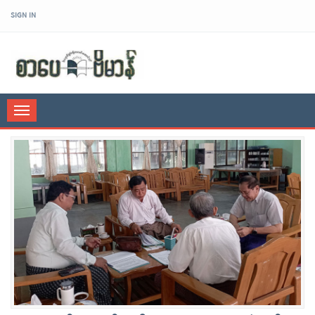
SIGN IN
sarpaybeikman
Toggle
navigation