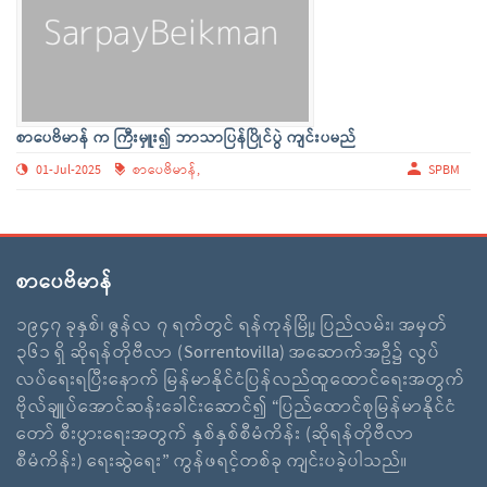
စာပေဗိမာန် က ကြီးမှူး၍ ဘာသာပြန်ပြိုင်ပွဲ ကျင်းပမည်
01-Jul-2025
စာပေဗိမာန်,
SPBM
စာပေဗိမာန်
၁၉၄၇ ခုနှစ်၊ ဇွန်လ ၇ ရက်တွင် ရန်ကုန်မြို့၊ ပြည်လမ်း၊ အမှတ်
၃၆၁ ရှိ ဆိုရန်တိုဗီလာ (Sorrentovilla) အဆောက်အဦ၌ လွပ်
လပ်ရေးရပြီးနောက် မြန်မာနိုင်ငံပြန်လည်ထူထောင်ရေးအတွက်
ဗိုလ်ချူပ်အောင်ဆန်းခေါင်းဆောင်၍ “ပြည်ထောင်စုမြန်မာနိုင်ငံ
တော် စီးပွားရေးအတွက် နှစ်နှစ်စီမံကိန်း (ဆိုရန်တိုဗီလာ
စီမံကိန်း) ရေးဆွဲရေး” ကွန်ဖရင့်တစ်ခု ကျင်းပခဲ့ပါသည်။