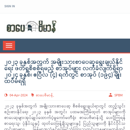
SIGN IN
sarpaybeikman
Toggle
navigation
၂၀၂၃ ခုနှစ်အတွက် အမျိုးသားစာပေဆုရွေးချယ်နိုင်
ရေး ဖတ်ရှုစိစစ်ရမည့် စာအုပ်များ လက်ခံလျက်ရှိရာ
၂၀၂၄ ခုနှစ်၊ ဧပြီလ (၄) ရက်တွင် စာအုပ် (၁၉၄) မျိုး
ထပ်မံရရှိ
04-Apr-2024
စာပေဗိမာန်
,
SPBM
၂၀၂၃ ခုနှစ်အတွက် အမျိုးသားစာပေဆု စိစစ်ရွေးချယ်ရာတွင် ထည့်သွင်း
စဉ်းစားနိုင်ရေး ၂၀၂၃ ခုနှစ် အတွင်း ပထမအကြိမ်ထုတ် စာအုပ်များကို
စာပေဆုများအုပ်ချုပ်ထောက်ပံ့မှုကော်မတီရုံး စာပေဗိမာန်သို့ ပေးပို့ကြရန်
စာရေးသူ၊ ပုံနှိပ်သူနှင့် ထုတ်ဝေဖြန့်ချိသူများနှင့် ပြည်သူများကို နိုင်ငံပိုင်သ
တင်းစာများ၊ မြန်မာ့အသံနှင့်ရုပ်မြင်သံကြားသတင်းဌာနများမှတစ်ဆင့်