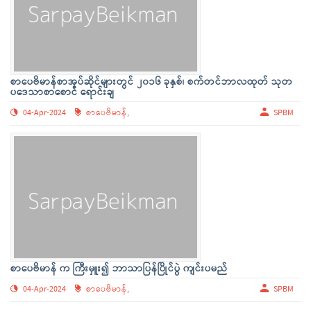
စာပေဗိမာန်စာအုပ်ဆိုင်များတွင် ၂၀၁၆ ခုနှစ်၊ စက်တင်ဘာလထုတ် သုတ
ပဒေသာစာစောင် ရောင်းချ
04-Apr-2024
စာပေဗိမာန်,
SPBM
စာပေဗိမာန် က ကြီးမှူး၍ ဘာသာပြန်ပြိုင်ပွဲ ကျင်းပမည်
04-Apr-2024
စာပေဗိမာန်,
SPBM