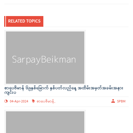
RELATED TOPICS
စာပေဗိမာန် ၆၉နှစ်မြောက် နှစ်ပတ်လည်နေ့ အထိမ်းအမှတ်အခမ်းအနား
ကျင်းပ
04-Apr-2024
စာပေဗိမာန်,
SPBM