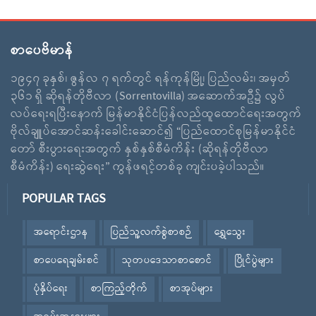
စာပေဗိမာန်
၁၉၄၇ ခုနှစ်၊ ဇွန်လ ၇ ရက်တွင် ရန်ကုန်မြို့၊ ပြည်လမ်း၊ အမှတ်
၃၆၁ ရှိ ဆိုရန်တိုဗီလာ (Sorrentovilla) အဆောက်အဦ၌ လွပ်
လပ်ရေးရပြီးနောက် မြန်မာနိုင်ငံပြန်လည်ထူထောင်ရေးအတွက်
ဗိုလ်ချူပ်အောင်ဆန်းခေါင်းဆောင်၍ “ပြည်ထောင်စုမြန်မာနိုင်ငံ
တော် စီးပွားရေးအတွက် နှစ်နှစ်စီမံကိန်း (ဆိုရန်တိုဗီလာ
စီမံကိန်း) ရေးဆွဲရေး” ကွန်ဖရင့်တစ်ခု ကျင်းပခဲ့ပါသည်။
POPULAR TAGS
အရောင်းဌာန
ပြည်သူ့လက်စွဲစာစဉ်
ရွှေသွေး
စာပေရေချမ်းစင်
သုတပဒေသာစာစောင်
ပြိုင်ပွဲများ
ပုံနှိပ်ရေး
စာကြည့်တိုက်
စာအုပ်များ