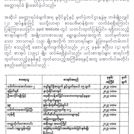
မေတ္တာရပ်ခံ နှိုးဆော်ခဲ့ပါသည်။
အဆိုပါ မေတ္တာရပ်ခံချက်အရ မူပိုင်ခွင့်နှင့် မှတ်ပုံတင်ဌာနခွဲမှ တစ်မျိုးလျှင်
(၂) အုပ်နှုန်းဖြင့် ပေးပို့လာရာ စာပေဗိမာန်ရုံးက လက်ခံရရှိကြောင်း
ပြန်ကြားပေးခြင်း၊ ppd Website တွင် သတင်းထုတ်ပြန်ခြင်း၊ ရရှိလာသည့်
စာအုပ်များကို အမျိုးသားစာပေဆု ရွေးချယ်ရေးအတွက် သတ်မှတ်ထား
သော ဘာသာရပ် (၁၉) မျိုးအလိုက် ဘာသာရပ်များ ခွဲခြားမှတ်တမ်းတင်
ခြင်း စသည်တို့ ဆောင်ရွက်လျက်ရှိပါသည်။ ၂၀၂၄ ခုနှစ်၊ ဧပြီလ (၄) ရက်
တွင် စာအုပ် (၁၉၄) မျိုး ထပ်မံရရှိခဲ့ပါသည်။ ယင်းစာအုပ်များ စာရင်းကို
ထုတ်ဝေသည့်ခုနှစ်နှင့် ထုတ်ဝေသည့်အကြိမ်ရေနှင့်အတူ အောက်ပါအတိုင်း
စုစည်းဖော်ပြအပ်ပါသည် -