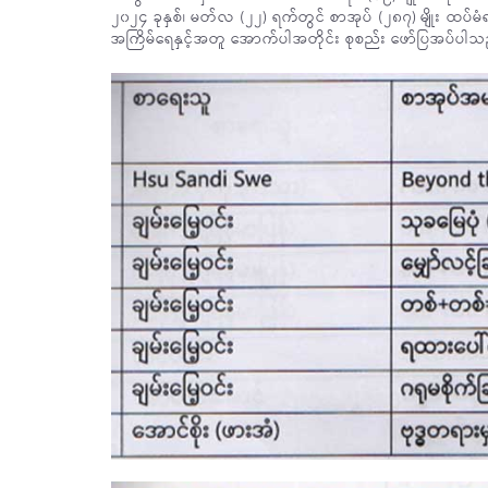
၂၀၂၄ ခုနှစ်၊ မတ်လ (၂၂) ရက်တွင် စာအုပ် (၂၈၇) မျိုး ထပ်မံ
အကြိမ်ရေနှင့်အတူ အောက်ပါအတိုင်း စုစည်း ဖော်ပြအပ်ပါသ