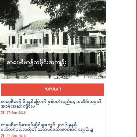
စာပေဗိမာန်သမိုင်းအကျဉ်း
POPULAR
စာပေဗိမာန် ၆၉နှစ်မြောက် နှစ်ပတ်လည်နေ့ အထိမ်းအမှတ်
အခမ်းအနားကျင်းပ
27-Sep-2016
စာပေဗိမာန်စာအုပ်ဆိုင်များတွင် ၂၀၁၆ ခုနှစ်၊
စက်တင်ဘာလထုတ် သုတပဒေသာစာစောင် ရောင်းချ
27-Sep-2016