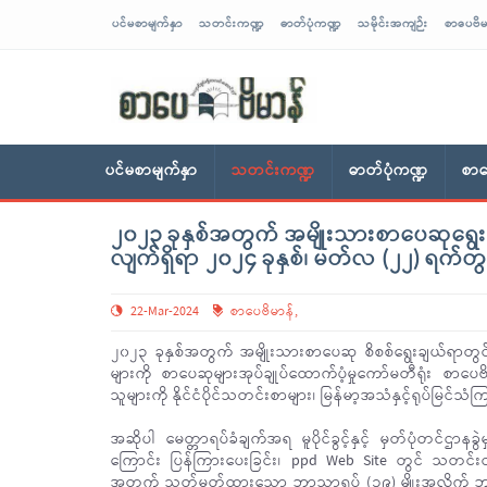
ပင်မစာမျက်နှာ
သတင်းကဏ္ဍ
ဓာတ်ပုံကဏ္ဍ
သမိုင်းအကျဉ်း
စာပေဗိမ
sarpaybeikman
ပင်မစာမျက်နှာ
သတင်းကဏ္ဍ
ဓာတ်ပုံကဏ္ဍ
စာပ
၂၀၂၃ ခုနှစ်အတွက် အမျိုးသားစာပေဆုရွေးချ
လျက်ရှိရာ ၂၀၂၄ ခုနှစ်၊ မတ်လ (၂၂) ရက်တွင်
22-Mar-2024
စာပေဗိမာန်
,
၂၀၂၃ ခုနှစ်အတွက် အမျိုးသားစာပေဆု စိစစ်ရွေးချယ်ရာတွင
များကို စာပေဆုများအုပ်ချုပ်ထောက်ပံ့မှုကော်မတီရုံး စာပေဗိမာ
သူများကို နိုင်ငံပိုင်သတင်းစာများ၊ မြန်မာ့အသံနှင့်ရုပ်မြင်
အဆိုပါ မေတ္တာရပ်ခံချက်အရ မူပိုင်ခွင့်နှင့် မှတ်ပုံတင်ဌာနခွ
ကြောင်း ပြန်ကြားပေးခြင်း၊ ppd Web Site တွင် သတင်းထု
အတွက် သတ်မှတ်ထားသော ဘာသာရပ် (၁၉) မျိုးအလိုက် ဘာသာ