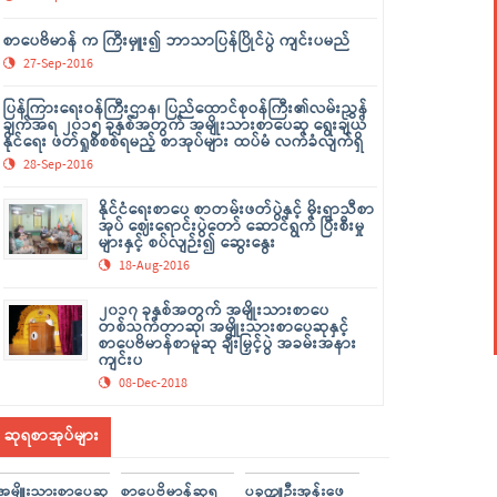
စာပေဗိမာန် က ကြီးမှူး၍ ဘာသာပြန်ပြိုင်ပွဲ ကျင်းပမည်
27-Sep-2016
ပြန်ကြားရေးဝန်ကြီးဌာန၊ ပြည်ထောင်စုဝန်ကြီး၏လမ်းညွှန်
ချက်အရ ၂၀၁၅ ခုနှစ်အတွက် အမျိုးသားစာပေဆု ရွေးချယ်
နိုင်ရေး ဖတ်ရှုစိစစ်ရမည့် စာအုပ်များ ထပ်မံ လက်ခံလျက်ရှိ
28-Sep-2016
နိုင်ငံရေးစာပေ စာတမ်းဖတ်ပွဲနှင့် မိုးရာသီစာ
အုပ် ဈေးရောင်းပွဲတော် ဆောင်ရွက် ပြီးစီးမှု
များနှင့် စပ်လျဉ်း၍ ဆွေးနွေး
18-Aug-2016
၂၀၁၇ ခုနှစ်အတွက် အမျိုးသားစာပေ
တစ်သက်တာဆု၊ အမျိုးသားစာပေဆုနှင့်
စာပေဗိမာန်စာမူဆု ချီးမြှင့်ပွဲ အခမ်းအနား
ကျင်းပ
08-Dec-2018
ဆုရစာအုပ်များ
အမျိူးသားစာပေဆု
စာပေဗိမာန်ဆုရ
ပခုက္ကူဦးအုန်းဖေ