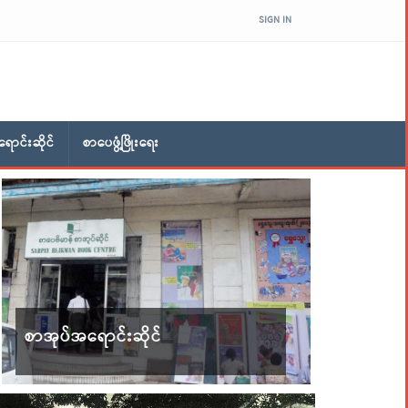
SIGN IN
ောင်းဆိုင်
စာပေဖွံ့ဖြိုးရေး
စာအုပ်အရောင်းဆိုင်