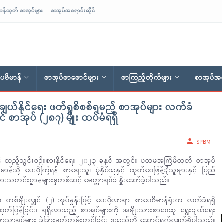
ာန်ထုတ် စာအုပ်များ
စာအုပ်အရောင်းဆိုင်
ေဗိမာန်
စာအုပ်စာစောင်များ
စာကြည့်တိုက်များ
စာအုပ်အရ
ယ်နိုင်ရေး ဖတ်ရှုစိစစ်ရမည့် စာအုပ်များ လက်ခံ
 စာအုပ် (၂၈၇) မျိုး ထပ်မံရရှိ
SPBM
် ထည့်သွင်းစဉ်းစားနိုင်ရေး ၂၀၂၃ ခုနှစ် အတွင်း ပထမအကြိမ်ထုတ် စာအုပ်
န်သို့ ပေးပို့ကြရန် စာရေးသူ၊ ပုံနှိပ်သူနှင့် ထုတ်ဝေဖြန့်ချိသူများနှင့် ပြည်
သံကြားသတင်းဌာနများမှတစ်ဆင့် မေတ္တာရပ်ခံ နှိုးဆော်ခဲ့ပါသည်။
ဲမှ တစ်မျိုးလျှင် (၂) အုပ်နှုန်းဖြင့် ပေးပို့လာရာ စာပေဗိမာန်ရုံးက လက်ခံရရှိ
တ်ပြန်ခြင်း၊ ရရှိလာသည့် စာအုပ်များကို အမျိုးသားစာပေဆု ရွေးချယ်ရေး
ရပ်များ ခွဲခြားမှတ်တမ်းတင်ခြင်း စသည်တို့ ဆောင်ရွက်လျက်ရှိပါသည်။