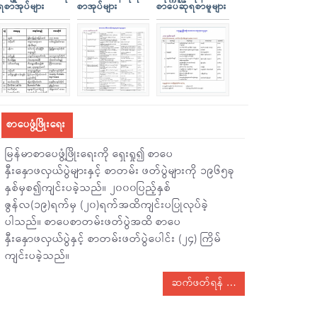
ရစာအုပ်များ
စာအုပ်များ
စာပေဆုရစာမူများ
စာပေဖွံ့ဖြိုးရေး
မြန်မာစာပေဖွံ့ဖြိုးရေးကို ရှေးရှု၍ စာပေ
နှီးနှောဖလှယ်ပွဲများနှင့် စာတမ်း ဖတ်ပွဲများကို ၁၉၆၅ခု
နှစ်မှစ၍ကျင်းပခဲ့သည်။ ၂၀၀၀ပြည့်နှစ်
ဇွန်လ(၁၉)ရက်မှ (၂၀)ရက်အထိကျင်းပပြုလုပ်ခဲ့
ပါသည်။ စာပေစာတမ်းဖတ်ပွဲအထိ စာပေ
နှီးနှောဖလှယ်ပွဲနှင့် စာတမ်းဖတ်ပွဲပေါင်း (၂၄) ကြိမ်
ကျင်းပခဲ့သည်။
ဆက်ဖတ်ရန်