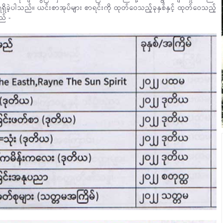
ရရှိခဲ့ပါသည်။ ယင်းစာအုပ်များ စာရင်းကို ထုတ်ဝေသည့်ခုနှစ်နှင့် ထုတ်ဝေသည့်
ည် -