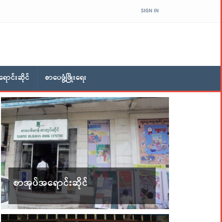
SIGN IN
ောင်းဆိုင်
စာပေဖွံ့ဖြိုးရေး
စာအုပ်အရောင်းဆိုင်