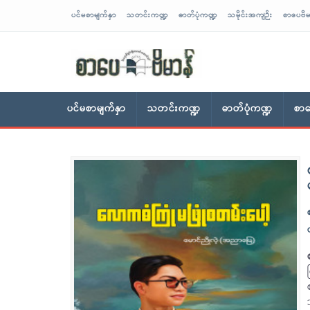
ပင်မစာမျက်နှာ
သတင်းကဏ္ဍ
ဓာတ်ပုံကဏ္ဍ
သမိုင်းအကျဉ်း
စာပေဗိမ
sarpaybeikman
ပင်မစာမျက်နှာ
သတင်းကဏ္ဍ
ဓာတ်ပုံကဏ္ဍ
စာပ