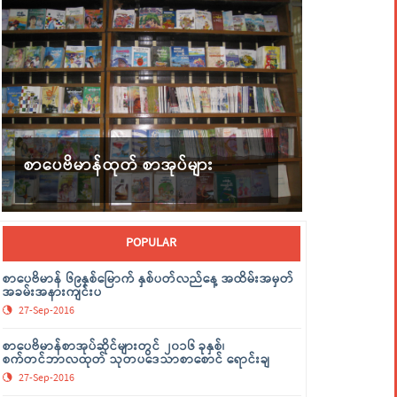
စာပေဗိမာန်ထုတ် စာအုပ်များ
POPULAR
စာပေဗိမာန် ၆၉နှစ်မြောက် နှစ်ပတ်လည်နေ့ အထိမ်းအမှတ်
အခမ်းအနားကျင်းပ
27-Sep-2016
စာပေဗိမာန်စာအုပ်ဆိုင်များတွင် ၂၀၁၆ ခုနှစ်၊
စက်တင်ဘာလထုတ် သုတပဒေသာစာစောင် ရောင်းချ
27-Sep-2016