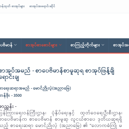
ာန်ထုတ် စာအုပ်များ
စာအုပ်အရောင်းဆိုင်
ေဗိမာန်
စာအုပ်စာစောင်များ
စာကြည့်တိုက်များ
စာအုပ်အရ
စာအုပ်အမည် - စာပေဗိမာန်စာမူဆုရ စာအုပ်ဖြန့်ချိ
ရောင်းချ
စာရေးဆရာအမည် - မောင်ညိုလဲ့(အညာမြေ)
တန်ဖိုး - 3500
စာညွှန်း -
ပြန်ကြားရေးဝန်ကြီးဌာန၊ ပုံနှိပ်ရေးနှင့် ထုတ်ဝေရေးဦးစီးဌာန၊
စာပေဗိမာန်က စာပေဗိမာန် စာမူဆု လူငယ်စာပေ ဒုတိယဆုရရှိ
သည့် စာရေးဆရာ မောင်ညိုလဲ့ (အညာမြေ) ၏ “လောကဓံကြုံ မ