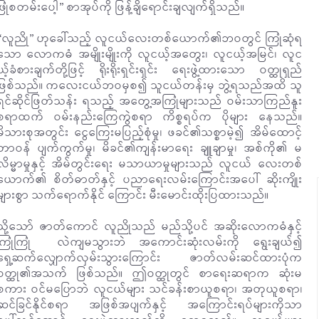
ဖြုံစတမ်းပေါ့” စာအုပ်ကို ဖြန့်ချိရောင်းချလျက်ရှိသည်။
“လူညို” ဟုခေါ်သည့် လူငယ်လေးတစ်ယောက်၏ဘဝတွင် ကြုံဆုံရ
သော လောကဓံ အမျိုးမျိုးကို လူငယ့်အတွေး၊ လူငယ့်အမြင်၊ လူင
ယ့်ခံစားချက်တို့ဖြင့် ရိုးရိုးရှင်းရှင်း ရေးဖွဲ့ထားသော ဝတ္ထုရှည်
ဖြစ်သည်။ ကလေးငယ်ဘဝမှစ၍ သူငယ်တန်းမှ ဘွဲ့ရသည်အထိ သူ
ရင်ဆိုင်ဖြတ်သန်း ရသည့် အတွေ့အကြုံများသည် ဝမ်းသာကြည်နူး
စရာထက် ဝမ်းနည်းကြေကွဲစရာ ကိစ္စရပ်က ပိုများ နေသည်။
မိသားစုအတွင်း ငွေကြေးမပြည့်စုံမှု၊ ဖခင်၏သစ္စာမဲ့၍ အိမ်ထောင့်
တာဝန် ပျက်ကွက်မှု၊ မိခင်၏ကျန်းမာရေး ချူချာမှု၊ အစ်ကို၏ မ
လိမ္မာမှုနှင့် အိမ်တွင်းရေး မသာယာမှုများသည် လူငယ် လေးတစ်
ယောက်၏ စိတ်ဓာတ်နှင့် ပညာရေးလမ်းကြောင်းအပေါ် ဆိုးကျိုး
များစွာ သက်ရောက်နိုင် ကြောင်း မီးမောင်းထိုးပြထားသည်။
သို့သော် ဇာတ်ကောင် လူညိုသည် မည်သို့ပင် အဆိုးလောကဓံနှင့်
ကြုံကြုံ လဲကျမသွားဘဲ အကောင်းဆုံးလမ်းကို ရွေးချယ်၍
ရှေ့ဆက်လျှောက်လှမ်းသွားကြောင်း ဇာတ်လမ်းဆင်ထားပုံက
ဝတ္ထု၏အသက် ဖြစ်သည်။ ဤဝတ္ထုတွင် စာရေးဆရာက ဆုံးမ
စကား ဝင်မပြောဘဲ လူငယ်များ သင်ခန်းစာယူစရာ၊ အတုယူစရာ၊
ဆင်ခြင်နိုင်စရာ အဖြစ်အပျက်နှင့် အကြောင်းရပ်များကိုသာ