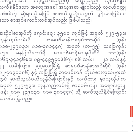
ပေါ်လွင်အောင် ရေးဖွဲ့ထားသည်ကို တွေ့ရသည်။ လူငယ်များ
လက်ခံနိုင်သော အတွေးအခေါ် အယူအဆ မျိုးပါသည့် လူငယ်ဝတ္ထု
စစ်စစ်ဟု ဆိုရမည့်အပြင် စာဖတ်သူတို့အတွက် ခွန်အားဖြစ်စေ
သော စာအုပ်ကောင်းတစ်အုပ်လည်း ဖြစ်ပါသည်။
အဆိုပါစာအုပ်ကို ရောင်းဈေး ၃၅၀၀ ကျပ်ဖြင့် အမှတ် ၅၂၉-၅၃၁၊
ကုန်သည်လမ်းရှိ စာပေဗိမာန်စာအုပ်¬¬¬¬ဆိုင် (ဖုန်း
၀၁၈-၂၄၉၀၃၁၊ ၀၁၈-၃၈၁၄၄၈)၊ အမှတ် (တ-၅၅)၊ သပြေကုန်း
ဈေး၊ နေပြည်တော်ရှိ စာပေဗိမာန်စာအုပ်ဆိုင် ¬¬¬(ဖုန်း
၀၆၇-၃၄၁၄၆၈၁၊ ၀၉-၄၄၉၅၄၀၆၆၇)၊ ၈၆ လမ်း၊ ၂၁ လမ်းနှင့်
၂၂ လမ်းကြား၊ မန္တလေးမြို့ရှိ စာပေဗိမာန်စာအုပ်ဆိုင် (ဖုန်း
၀၂-၄၀၃၀၁၈၆) နှင့် အမြို့မြို့ရှိ စာပေဗိမာန် ကိုယ်စားလှယ်များထံ
တွင် ဆက်သွယ်ဝယ်ယူနိုင်ကြောင်းနှင့် လက်ကား မှာယူလိုပါက
အမှတ် ၅၂၉-၅၃၁၊ ကုန်သည်လမ်းရှိ စာပေဗိမာန်၊ အရောင်းဌာန
(ဖုန်း ၀၁၈-၂၄၉၀၃၁၊ ၀၁၈-၃၈၁၄၄၈) သို့ ဆက်သွယ်နိုင်ကြောင်း
သတင်းရရှိသည်။