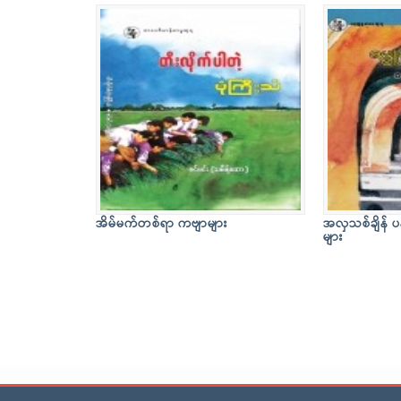
အိမ်မက်တစ်ရာ ကဗျာများ
အလှသစ်ချိန် ပ
များ