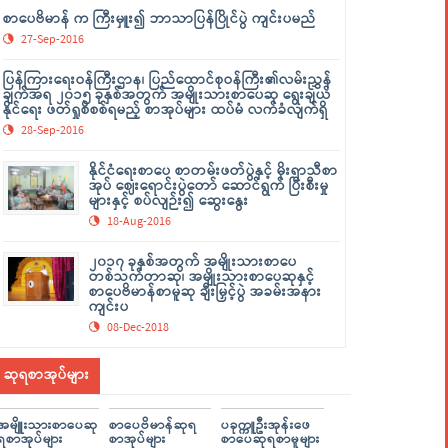
စာပေဗိမာန် က ကြီးမှူး၍ ဘာသာပြန်ပြိုင်ပွဲ ကျင်းပမည်
27-Sep-2016
ပြန်ကြားရေးဝန်ကြီးဌာန၊ ပြည်ထောင်စုဝန်ကြီး၏လမ်းညွှန်
ချက်အရ ၂၀၁၅ ခုနှစ်အတွက် အမျိုးသားစာပေဆု ရွေးချယ်
နိုင်ရေး ဖတ်ရှုစိစစ်ရမည့် စာအုပ်များ ထပ်မံ လက်ခံလျက်ရှိ
28-Sep-2016
နိုင်ငံရေးစာပေ စာတမ်းဖတ်ပွဲနှင့် မိုးရာသီစာ
အုပ် ဈေးရောင်းပွဲတော် ဆောင်ရွက် ပြီးစီးမှု
များနှင့် စပ်လျဉ်း၍ ဆွေးနွေး
18-Aug-2016
၂၀၁၇ ခုနှစ်အတွက် အမျိုးသားစာပေ
တစ်သက်တာဆု၊ အမျိုးသားစာပေဆုနှင့်
စာပေဗိမာန်စာမူဆု ချီးမြှင့်ပွဲ အခမ်းအနား
ကျင်းပ
08-Dec-2018
ဆုရစာအုပ်များ
အမျိူးသားစာပေဆု
စာပေဗိမာန်ဆုရ
ပခုက္ကူဦးအုန်းဖေ
ရစာအုပ်များ
စာအုပ်များ
စာပေဆုရစာမူများ