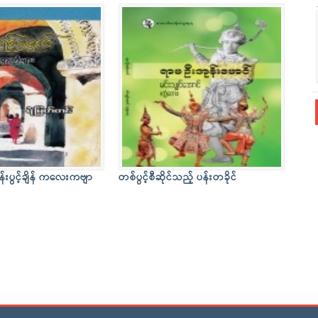
န်းပွင့်ချိန် ကလေးကဗျာ
တစ်ပွင့်စီဆိုင်သည့် ပန်းတခိုင်