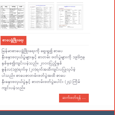
စာပေဖွံ့ဖြိုးရေး
မြန်မာစာပေဖွံ့ဖြိုးရေးကို ရှေးရှု၍ စာပေ
နှီးနှောဖလှယ်ပွဲများနှင့် စာတမ်း ဖတ်ပွဲများကို ၁၉၆၅ခု
နှစ်မှစ၍ကျင်းပခဲ့သည်။ ၂၀၀၀ပြည့်နှစ်
ဇွန်လ(၁၉)ရက်မှ (၂၀)ရက်အထိကျင်းပပြုလုပ်ခဲ့
ပါသည်။ စာပေစာတမ်းဖတ်ပွဲအထိ စာပေ
နှီးနှောဖလှယ်ပွဲနှင့် စာတမ်းဖတ်ပွဲပေါင်း (၂၄) ကြိမ်
ကျင်းပခဲ့သည်။
ဆက်ဖတ်ရန်