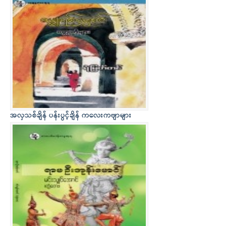
အလှသစ်ချိန် ပန်းပွင့်ချိန် ကလေးကဗျာများ