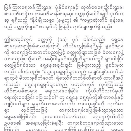
ပြန်ကြားရေးဝန်ကြီးဌာန၊ ပုံနှိပ်ရေးနှင့် ထုတ်ဝေရေးဦးစီးဌာန၊
စာပေဗိမာန်က စာပေဗိမာန်စာမူဆု၊ ဝတ္ထုတိုပေါင်းချုပ် ဒုတိယ
ဆု ရရှိသည့် “နိုင်မျိုးသစ္စာ (နမ္မတူ) ၏ “ကမ္ဘာဆုံးတိုင် မုန်းနေ
မည် ဝတ္ထုတိုများ” စာအုပ်ကို ဖြန့်ချိရောင်းချလျက်ရှိသည်။
ဤစာအုပ်တွင် ဝတ္ထုတို (၁၁) ပုဒ် ပါဝင်သည်။ ရှေ့နေ
စာရေးဆရာဖြစ်သောကြောင့် ကိုယ်တွေ့ဖြစ်ရပ်မှန် မှုခင်းများ
ကို စာရေးခြင်းအတတ်ပညာဖြင့် ဝတ္ထုတိုများအဖြစ် ခံစားရေးဖွဲ့
ထားသည်။ သို့သော် အဆိုပါမှုခင်းဝတ္ထိုတိုများထဲတွင် ရှားပါးပြီး
တွေ့မြင်ရခဲသော ရှေ့နေအချင်းချင်း ဖြစ်ပွားသည့် မှုခင်းများ
လည်း ပါဝင်သည်။ “ရှေ့နေရှေ့ရပ်များသည် အချင်းချင်းဆက်ဆံ
ရာတွင် မိသားစုစိတ်ဓာတ်၊ ရဲဘော်ရဲဘက်စိတ်ဓာတ် ထားရှိအပ်
ပါသည်။ ရှေ့နေရှေ့ရပ်များသည် မဟုတ်မမှန် လုပ်ကြံသည့်
တိုင်စာပစ်စာများ ရေးသားပေးခြင်း၊ ကိုယ်တိုင်လက်မှတ်
ရေးထိုးပေးခြင်း မပြုသင့်ပါ” ဟု ရှေ့နေ ရှေ့ရပ်တို့၏ တာဝန်နှင့်
ကျင့်ဝတ်များ ချမှတ်ထားသော်လည်း ဘဝတူချင်းကို ယုတ်မာ
စွာ လုပ်ကြံသဖြင့် တရားခံဝရမ်းပြေးဖြစ်သွားရသော
ရှေ့နေ၏ဖြစ်ရပ်၊ ဥပဒေဘက်တော်သား ရှေ့နေကိုယ်တိုင်
ဥပဒေ၏ အရေးယူခြင်းခံရပြီး တရားခံဘဝရောက်သွားသော
ဖြစ်ရပ်၊ စေတနာကို ဝေဒနာဖြစ်သွားကြရသည့် ရှေ့နေ