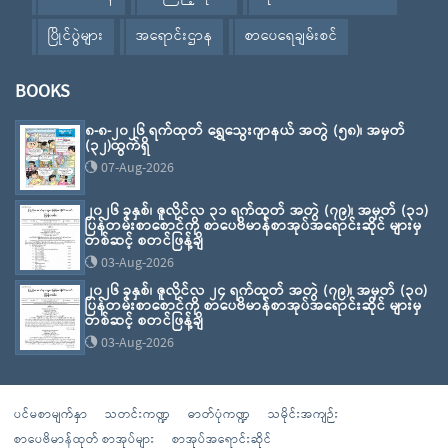
ပြိုင်ပွဲများ
အရောင်းဌာန
စာပေရေချမ်းစင်
BOOKS
၈-၈-၂၀၂၆ ရက်ထုတ် ရွှေသွေးဂျာနယ် အတွဲ (၅၈)၊ အမှတ်
(၃၂)ထွက်ရှိ
07-Aug-2026
၂၀၂၆ ခုနှစ်၊ ဇူလိုင်လ ၃၁ ရက်ထုတ် အတွဲ (၇၉)၊ အမှတ် (၃၁)
ပြန်တမ်းစာစောင်ကို စာပေဗိမာန်စာအုပ်အရောင်းဆိုင် များမှ
တစ်ဆင့် စတင်ဖြန့်ချိ
03-Aug-2026
၂၀၂၆ ခုနှစ်၊ ဇူလိုင်လ ၂၄ ရက်ထုတ် အတွဲ (၇၉)၊ အမှတ် (၃၀)
ပြန်တမ်းစာစောင်ကို စာပေဗိမာန်စာအုပ်အရောင်းဆိုင် များမှ
တစ်ဆင့် စတင်ဖြန့်ချိ
03-Aug-2026
ပင်မစာမျက်နှာ
သတင်းကဏ္ဍ
ဓာတ်ပုံကဏ္ဍ
သမိုင်းအကျဉ်း
စာပေဗိမာန်ထုတ် စာအုပ်များ
စာအုပ်အရောင်းဆိုင်