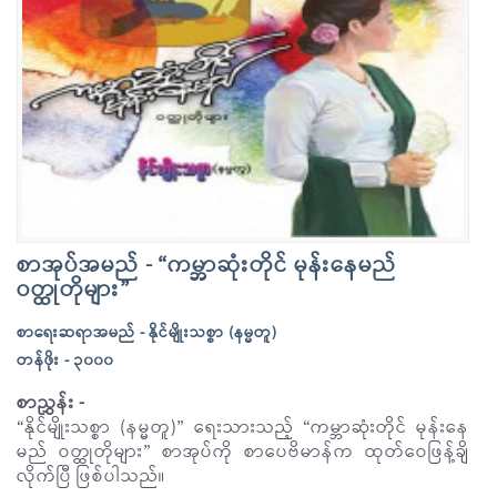
စာအုပ်အမည် - “ကမ္ဘာဆုံးတိုင် မုန်းနေမည်
ဝတ္ထုတိုများ”
စာရေးဆရာအမည် - နိုင်မျိုးသစ္စာ (နမ္မတူ)
တန်ဖိုး - ၃၀၀၀
စာညွှန်း -
“နိုင်မျိုးသစ္စာ (နမ္မတူ)” ရေးသားသည့် “ကမ္ဘာဆုံးတိုင် မုန်းနေ
မည် ဝတ္ထုတိုများ” စာအုပ်ကို စာပေဗိမာန်က ထုတ်ဝေဖြန့်ချိ
လိုက်ပြီ ဖြစ်ပါသည်။