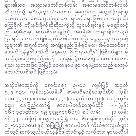
များ၏ဘဝ၊ အသွားမတော်တစ်လှမ်း၊ အစားမတော်တစ်လုတ်
ဆိုသကဲ့သို့ ချစ်သူလူငယ်သဘာဝ ခေတ္တခဏ တွေ့ဆုံကြရာမှ
တစ်ဘဝစာ ခံစားသွားခဲ့ရသော ရင်နင့်စရာဖြစ်ရပ်၊ ထန်းသီး
ကြွေခိုက် ကျီးနင်းခိုက်ဆိုဆိုသကဲ့သို့ သူငယ်ချင်းနှင့် မမျှော်လင့်
ဘဲ ဆုံမိရာမှ မူးယစ်ဆေးမှုဖြင့် အဖမ်းခံ၊ တရားစွဲခံရသည့်
ဖြစ်ရပ်၊ ကောက်ကျစ်ယုတ်မာစိတ်ထားပြီး ငွေညှစ်သူ တရားစွဲ
သူများ၏ အရှက်တကွဲ အကျိုးနည်းဖြစ်ရပ်များ၊ အိမ်ထောင်ရေး
ဖောက်ပြန်မှု၏ဒဏ်ကို မရှုမလှ ခံကြရသူတို့၏ ဖြစ်ရပ်များ စ
သည့်မှုခင်းဖြစ်ရပ်မျိုးစုံကို ရင်ခုန်လှိုက်မောဖွယ်ကောင်အောင်
ရသ၊ သုတအဖြာဖြာဖြင့် စေတနာပါစွာ ရေးဖွဲ့ထားသည် စာအုပ်
ကောင်းတစ်အုပ် ဖြစ်သည်။
အဆိုပါစာအုပ်ကို ရောင်းဈေး ၃၀၀၀ ကျပ်ဖြင့် အမှတ်
၅၂၉-၅၃၁၊ ကုန်သည်လမ်းရှိ စာပေဗိမာန်စာအုပ်ဆိုင် (ဖုန်း
၀၁၈-၂၄၉၀၃၁၊ ၀၁၈-၃၈၁၄၄၈)၊ အမှတ် (တ-၅၅)၊ သပြေကုန်း
ဈေး၊ နေပြည်တော်ရှိ စာပေဗိမာန်စာအုပ်ဆိုင် ¬¬¬(ဖုန်း
၀၆၇-၃၄၁၄၆၈၁၊ ၀၉-၄၄၉၅၄၀၆၆၇)၊ ၈၆ လမ်း၊ ၂၁ လမ်း
နှင့် ၂၂ လမ်းကြား၊ မန္တလေးမြို့ရှိ စာပေဗိမာန်စာအုပ်ဆိုင် (ဖုန်း
၀၂-၄၀၃၀၁၈၆) နှင့် အမြို့မြို့ရှိ စာပေဗိမာန် ကိုယ်စားလှယ်များ
ထံတွင် ဆက်သွယ်ဝယ်ယူနိုင်ကြောင်းနှင့် လက်ကား မှာယူလိုပါ