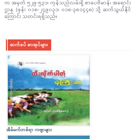
က အမှတ် ၅၂၉-၅၃၁၊ ကုန်သည်လမ်းရှိ စာပေဗိမာန်၊ အရောင်း
ဌာန (ဖုန်း ၀၁၈-၂၄၉၀၃၁၊ ၀၁၈-၃၈၁၄၄၈) သို့ ဆက်သွယ်နိုင်
ကြောင်း သတင်းရရှိသည်။
ဆက်စပ် စာအုပ်များ
အိမ်မက်တစ်ရာ ကဗျာများ