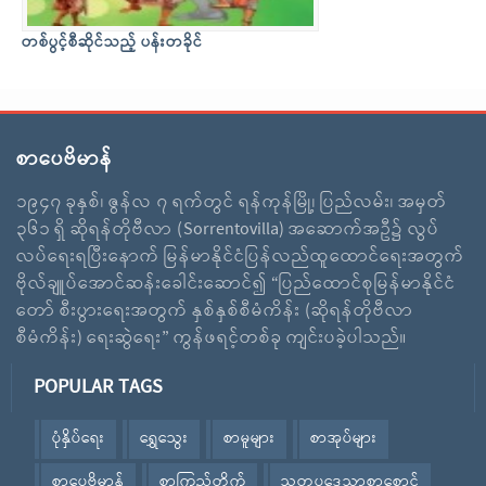
တစ်ပွင့်စီဆိုင်သည့် ပန်းတခိုင်
စာပေဗိမာန်
၁၉၄၇ ခုနှစ်၊ ဇွန်လ ၇ ရက်တွင် ရန်ကုန်မြို့၊ ပြည်လမ်း၊ အမှတ်
၃၆၁ ရှိ ဆိုရန်တိုဗီလာ (Sorrentovilla) အဆောက်အဦ၌ လွပ်
လပ်ရေးရပြီးနောက် မြန်မာနိုင်ငံပြန်လည်ထူထောင်ရေးအတွက်
ဗိုလ်ချူပ်အောင်ဆန်းခေါင်းဆောင်၍ “ပြည်ထောင်စုမြန်မာနိုင်ငံ
တော် စီးပွားရေးအတွက် နှစ်နှစ်စီမံကိန်း (ဆိုရန်တိုဗီလာ
စီမံကိန်း) ရေးဆွဲရေး” ကွန်ဖရင့်တစ်ခု ကျင်းပခဲ့ပါသည်။
POPULAR TAGS
ပုံနှိပ်ရေး
ရွှေသွေး
စာမူများ
စာအုပ်များ
စာပေဗိမာန်
စာကြည့်တိုက်
သုတပဒေသာစာစောင်