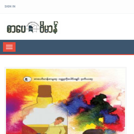
SIGN IN
sarpaybeikman
Toggle
navigation