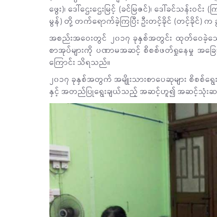
ဖွေး)၊ ဒေါ်ဌေးဌေးမြင့် (ခင်မြဇင်)၊ ဒေါ်ခင်သန်းဝ
မွန်) တို့ တက်ရောက်ခဲ့ကြပြီး ဦးတင့်ခိုင် (တင့်ခိုင်) က 
အစည်းအဝေးတွင် ၂၀၁၇ ခုနှစ်အတွင်း ထုတ်ဝေခဲ့သေ
စာအုပ်များကို ပဏာမအဆင့် စိစစ်ဖတ်ရှုနေမှု အ
ကြောင်း သိရသည်။
၂၀၁၇ ခုနှစ်အတွက် အမျိုးသားစာပေဆုများ စိစစ်ရွ
နှင့် အတည်ပြုရွေးချယ်သည့် အဆင့်ဟူ၍ အဆင့်သုံးဆ