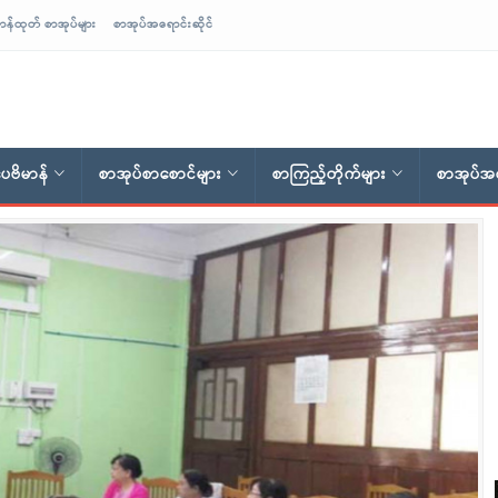
ာန်ထုတ် စာအုပ်များ
စာအုပ်အရောင်းဆိုင်
ေဗိမာန်
စာအုပ်စာစောင်များ
စာကြည့်တိုက်များ
စာအုပ်အရ