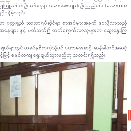
င်း (ကြူကြူသင်း)၊ ဦးသန်းအုန်း (မောင်ဇေယျာ)၊ ဦးကြည်ဝင်း (လောကအ
ခွင့်ပန်ခဲ့သည်။
ာ ၀တ္ထုရှည် ဘာသာရပ်ဆိုင်ရာ စာအုပ်များအနက် ပေးပို့လာသည့်
ခြေအနေများ နှင့် ပတ်သက်၍ တက်ရောက်လာသူများက ဆွေးနွေးကြ
ေးချယ်ရာတွင် ယခင်နှစ်ကကဲ့သို့ပင် ပဏာမအဆင့်၊ ဆန်ခါတင်အဆင့်
င့်ဖြင့် စနစ်တကျ ရွေးချယ်သွားမည်ဟု သတင်းရရှိသည်။