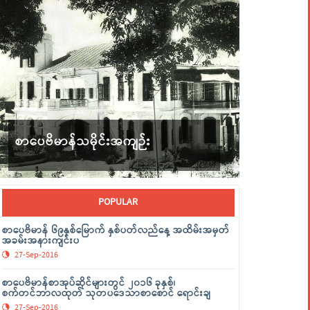
စာပေဗိမာန်သမိုင်းအကျဉ်း
POPULAR
စာပေဗိမာန် ၆၉နှစ်မြောက် နှစ်ပတ်လည်နေ့ အထိမ်းအမှတ်
အခမ်းအနားကျင်းပ
27-Sep-2016
စာပေဗိမာန်စာအုပ်ဆိုင်များတွင် ၂၀၁၆ ခုနှစ်၊
စက်တင်ဘာလထုတ် သုတပဒေသာစာစောင် ရောင်းချ
27-Sep-2016