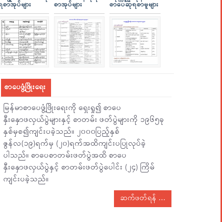
ရစာအုပ်များ
စာအုပ်များ
စာပေဆုရစာမူများ
စာပေဖွံ့ဖြိုးရေး
မြန်မာစာပေဖွံ့ဖြိုးရေးကို ရှေးရှု၍ စာပေ
နှီးနှောဖလှယ်ပွဲများနှင့် စာတမ်း ဖတ်ပွဲများကို ၁၉၆၅ခု
နှစ်မှစ၍ကျင်းပခဲ့သည်။ ၂၀၀၀ပြည့်နှစ်
ဇွန်လ(၁၉)ရက်မှ (၂၀)ရက်အထိကျင်းပပြုလုပ်ခဲ့
ပါသည်။ စာပေစာတမ်းဖတ်ပွဲအထိ စာပေ
နှီးနှောဖလှယ်ပွဲနှင့် စာတမ်းဖတ်ပွဲပေါင်း (၂၄) ကြိမ်
ကျင်းပခဲ့သည်။
ဆက်ဖတ်ရန်