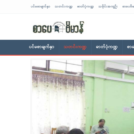
ပင်မစာမျက်နှာ
သတင်းကဏ္ဍ
ဓာတ်ပုံကဏ္ဍ
သမိုင်းအကျဉ်း
စာပေဗိမ
sarpaybeikman
ပင်မစာမျက်နှာ
သတင်းကဏ္ဍ
ဓာတ်ပုံကဏ္ဍ
စာပ