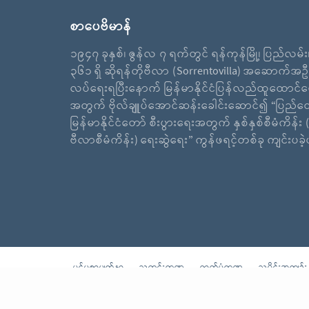
စာပေဗိမာန်
၁၉၄၇ ခုနှစ်၊ ဇွန်လ ၇ ရက်တွင် ရန်ကုန်မြို့၊ ပြည်လမ်
၃၆၁ ရှိ ဆိုရန်တိုဗီလာ (Sorrentovilla) အဆောက်အဦ
လပ်ရေးရပြီးနောက် မြန်မာနိုင်ငံပြန်လည်ထူထောင်ရ
အတွက် ဗိုလ်ချူပ်အောင်ဆန်းခေါင်းဆောင်၍ “ပြည်ထ
မြန်မာနိုင်ငံတော် စီးပွားရေးအတွက် နှစ်နှစ်စီမံကိန်း (
ဗီလာစီမံကိန်း) ရေးဆွဲရေး” ကွန်ဖရင့်တစ်ခု ကျင်းပခ
ပင်မစာမျက်နှာ
သတင်းကဏ္ဍ
ဓာတ်ပုံကဏ္ဍ
သမိုင်းအကျဉ်း