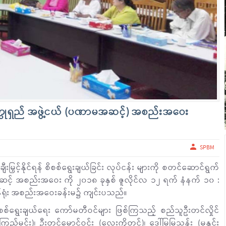
္ထုရှည် အဖွဲ့ငယ် (ပဏာမအဆင့်) အစည်းအဝေး
SPBM
ြှင့်နိုင်ရန် စိစစ်ရွေးချယ်ခြင်း လုပ်ငန်း များကို စတင်ဆောင်ရွက်
့် အစည်းအဝေး ကို ၂၀၁၈ ခုနှစ် ဇူလိုင်လ ၁၂ ရက် နံနက် ၁၀ :
ာန်ရုံး အစည်းအဝေးခန်းမ၌ ကျင်းပသည်။
်ရွေးချယ်ရေး ကော်မတီဝင်များ ဖြစ်ကြသည့် စည်သူဦးတင်လှိုင်
ည်မင်း)၊ ဦးတင်မောင်ဝင်း (လေးကိုတင်)၊ ဒေါ်မြမြသန်း (မနှင်း