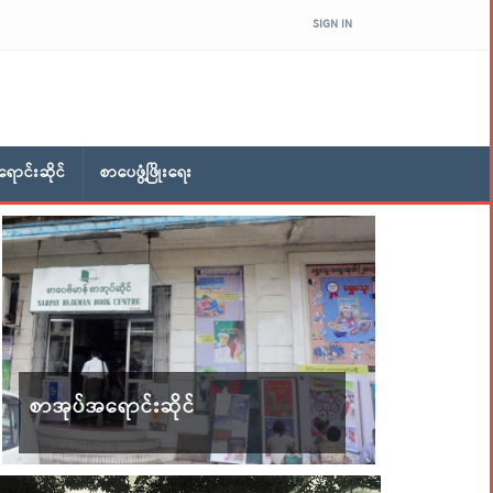
SIGN IN
ောင်းဆိုင်
စာပေဖွံ့ဖြိုးရေး
စာအုပ်အရောင်းဆိုင်