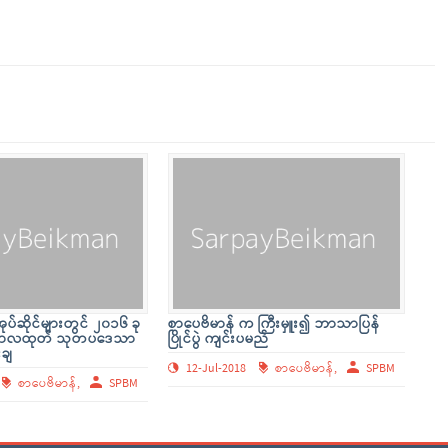
ပ်ဆိုင်များတွင် ၂၀၁၆ ခု
စာပေဗိမာန် က ကြီးမှူး၍ ဘာသာပြန်
်ဘာလထုတ် သုတပဒေသာ
ပြိုင်ပွဲ ကျင်းပမည်
းချ
12-Jul-2018
စာပေဗိမာန်,
SPBM
စာပေဗိမာန်,
SPBM