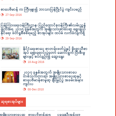
စာပေဗိမာန် က ကြီးမှူး၍ ဘာသာပြန်ပြိုင်ပွဲ ကျင်းပမည်
27-Sep-2016
ပြန်ကြားရေးဝန်ကြီးဌာန၊ ပြည်ထောင်စုဝန်ကြီး၏လမ်းညွှန်
ချက်အရ ၂၀၁၅ ခုနှစ်အတွက် အမျိုးသားစာပေဆု ရွေးချယ်
နိုင်ရေး ဖတ်ရှုစိစစ်ရမည့် စာအုပ်များ ထပ်မံ လက်ခံလျက်ရှိ
28-Sep-2016
နိုင်ငံရေးစာပေ စာတမ်းဖတ်ပွဲနှင့် မိုးရာသီစာ
အုပ် ဈေးရောင်းပွဲတော် ဆောင်ရွက် ပြီးစီးမှု
များနှင့် စပ်လျဉ်း၍ ဆွေးနွေး
18-Aug-2016
၂၀၁၇ ခုနှစ်အတွက် အမျိုးသားစာပေ
တစ်သက်တာဆု၊ အမျိုးသားစာပေဆုနှင့်
စာပေဗိမာန်စာမူဆု ချီးမြှင့်ပွဲ အခမ်းအနား
ကျင်းပ
08-Dec-2018
ဆုရစာအုပ်များ
အမျိူးသားစာပေဆု
စာပေဗိမာန်ဆုရ
ပခုက္ကူဦးအုန်းဖေ