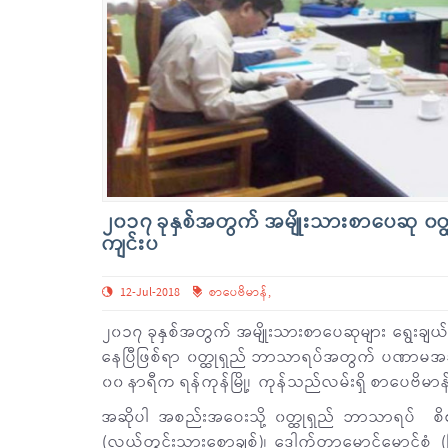
၂၀၁၇ ခုနှစ်အတွက် အမျိုးသားစာပေဆု ၀တ
ကျင်းပ
12-Jul-2018
စာပေဗိမာန်
,
၂၀၁၇ ခုနှစ်အတွက် အမျိုးသားစာပေဆုများ ရွေးချယ်ချီးမ
နေပြီဖြစ်ရာ ၀တ္ထုရှည် ဘာသာရပ်အတွက် ပဏာမအဆင
၀၀ နာရီက ရန်ကုန်မြို့၊ ကုန်သည်လမ်းရှိ စာပေဗိမ
အဆိုပါ အစည်းအဝေးသို့ ၀တ္ထုရှည် ဘာသာရပ် စိစစ
(လယ်တွင်းသားစောချစ်)၊ ဒေါက်တာမောင်မောင်စံ (ကြ