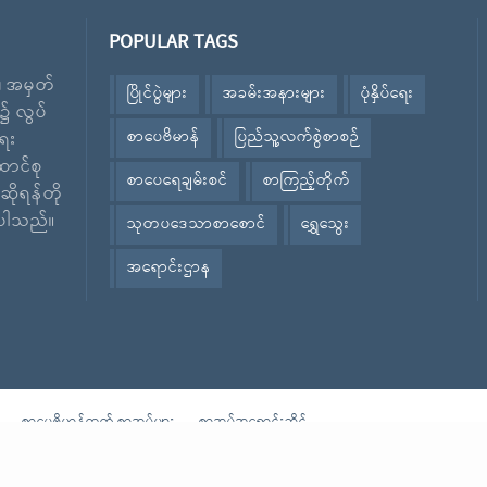
POPULAR TAGS
း၊ အမှတ်
ပြိုင်ပွဲများ
အခမ်းအနားများ
ပုံနှိပ်ရေး
၌ လွပ်
စာပေဗိမာန်
ပြည်သူ့လက်စွဲစာစဉ်
ေး
ောင်စု
စာပေရေချမ်းစင်
စာကြည့်တိုက်
ဆိုရန်တို
ဲ့ပါသည်။
သုတပဒေသာစာစောင်
ရွှေသွေး
အရောင်းဌာန
စာပေဗိမာန်ထုတ် စာအုပ်များ
စာအုပ်အရောင်းဆိုင်
Powered By
Sarpaybeikman