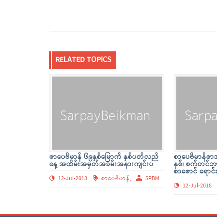
RELATED TOPICS
စာပေဗိမာန် ၆၉နှစ်မြောက် နှစ်ပတ်လည်
စာပေဗိမာန်စာအု
နေ့ အထိမ်းအမှတ်အခမ်းအနားကျင်းပ
နှစ်၊ စက်တင
စာစောင် ရောင်
12-Jul-2018
စာပေဗိမာန်,
SPBM
12-Jul-2018