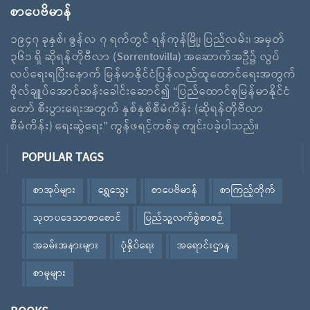
စာပေဗိမာန်
၁၉၄၇ ခုနှစ်၊ ဇွန်လ ၇ ရက်တွင် ရန်ကုန်မြို့၊ ပြည်လမ်း၊ အမှတ်
၃၆၁ ရှိ ဆိုရန်တိုဗီလာ (Sorrentovilla) အဆောက်အဦ၌ လွပ်
လပ်ရေးရပြီးနောက် မြန်မာနိုင်ငံပြန်လည်ထူထောင်ရေးအတွက်
ဗိုလ်ချူပ်အောင်ဆန်းခေါင်းဆောင်၍ “ပြည်ထောင်စုမြန်မာနိုင်ငံ
တော် စီးပွားရေးအတွက် နှစ်နှစ်စီမံကိန်း (ဆိုရန်တိုဗီလာ
စီမံကိန်း) ရေးဆွဲရေး” ကွန်ဖရင့်တစ်ခု ကျင်းပခဲ့ပါသည်။
POPULAR TAGS
စာအုပ်များ
ရွှေသွေး
စာပေဗိမာန်
စာကြည့်တိုက်
သုတပဒေသာစာစောင်
ပြည်သူ့လက်စွဲစာစဉ်
အခမ်းအနားများ
ပုံနှိပ်ရေး
အရောင်းဌာန
စာမူများ