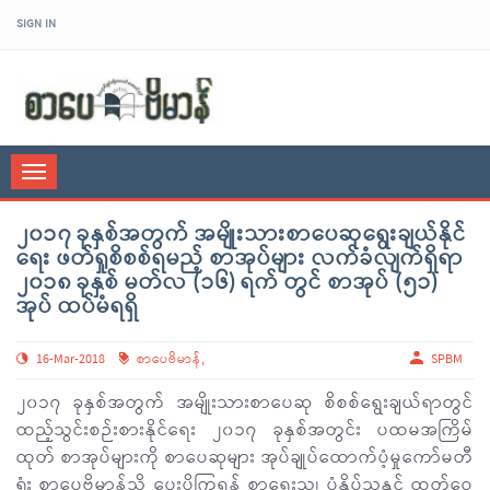
SIGN IN
sarpaybeikman
Toggle
navigation
၂၀၁၇ ခုနှစ်အတွက် အမျိုးသားစာပေဆုရွေးချယ်နိုင်
ရေး ဖတ်ရှုစိစစ်ရမည့် စာအုပ်များ လက်ခံလျက်ရှိရာ
၂၀၁၈ ခုနှစ် မတ်လ (၁၆) ရက် တွင် စာအုပ် (၅၁)
အုပ် ထပ်မံရရှိ
16-Mar-2018
စာပေဗိမာန်
,
SPBM
၂၀၁၇ ခုနှစ်အတွက် အမျိုးသားစာပေဆု စိစစ်ရွေးချယ်ရာတွင်
ထည့်သွင်းစဉ်းစားနိုင်ရေး ၂၀၁၇ ခုနှစ်အတွင်း ပထမအကြိမ်
ထုတ် စာအုပ်များကို စာပေဆုများ အုပ်ချုပ်ထောက်ပံ့မှုကော်မတီ
ရုံး စာပေဗိမာန်သို့ ပေးပို့ကြရန် စာရေးသူ၊ ပုံနှိပ်သူနှင့် ထုတ်ဝေ