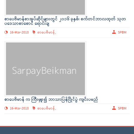
စာပေဗိမာန်စာအုပ်ဆိုင်များတွင် ၂၀၁၆ ခုနှစ်၊ စက်တင်ဘာလထုတ် သုတ
ပဒေသာစာစောင် ရောင်းချ
16-Mar-2018
စာပေဗိမာန်,
SPBM
စာပေဗိမာန် က ကြီးမှူး၍ ဘာသာပြန်ပြိုင်ပွဲ ကျင်းပမည်
16-Mar-2018
စာပေဗိမာန်,
SPBM