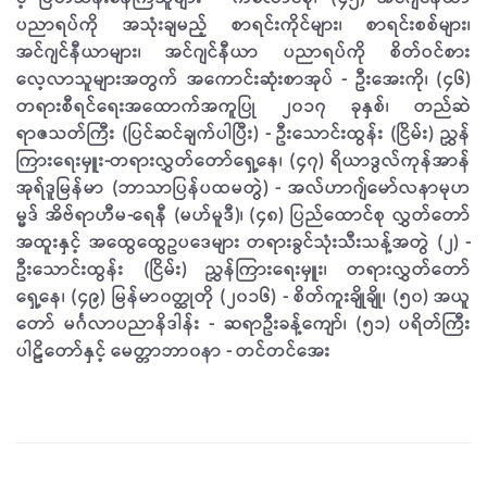
ပညာရပ်ကို အသုံးချမည့် စာရင်းကိုင်များ၊ စာရင်းစစ်များ၊
အင်ဂျင်နီယာများ၊ အင်ဂျင်နီယာ ပညာရပ်ကို စိတ်ဝင်စား
လေ့လာသူများအတွက် အကောင်းဆုံးစာအုပ် - ဦးအေးကို၊ (၄၆)
တရားစီရင်ရေးအထောက်အကူပြု ၂၀၁၇ ခုနှစ်၊ တည်ဆဲ
ရာဇသတ်ကြီး (ပြင်ဆင်ချက်ပါပြီး) - ဦးသောင်းထွန်း (ငြိမ်း) ညွှန်
ကြားရေးမှူး-တရားလွှတ်တော်ရှေ့နေ၊ (၄၇) ရိယာဒွလ်ကုန်အာန်
အုရ်ဒူမြန်မာ (ဘာသာပြန်ပထမတွဲ) - အလ်ဟာဂျ်မော်လနာမုဟ
မ္မဒ် အိဗ်ရာဟီမ-ရေနီ (မဟ်မူဒီ)၊ (၄၈) ပြည်ထောင်စု လွှတ်တော်
အထူးနှင့် အထွေထွေဥပဒေများ တရားခွင်သုံးသီးသန့်အတွဲ (၂) -
ဦးသောင်းထွန်း (ငြိမ်း) ညွှန်ကြားရေးမှူး၊ တရားလွှတ်တော်
ရှေ့နေ၊ (၄၉) မြန်မာ၀တ္ထုတို (၂၀၁၆) - စိတ်ကူးချိုချို၊ (၅၀) အယူ
တော် မင်္ဂလာပညာနိဒါန်း - ဆရာဦးခန့်ကျော်၊ (၅၁) ပရိတ်ကြီး
ပါဠိတော်နှင့် မေတ္တာဘာ၀နာ - တင်တင်အေး