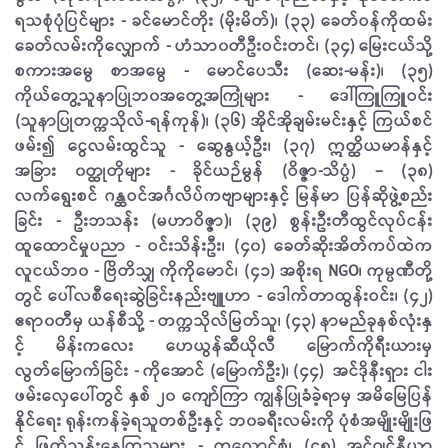
ရသစုံပုံပြင်များ - ခင်မောင်တိုး (မိုးမိတ်)၊ (၃၃) ခေတ်ဝန်ကိုထမ်း
ခေတ်လမ်းကိုလျှောက် - ဟံသာ၀တီဦးဝင်းတင်၊ (၃၄) မြေးငယ်သို့
စကားအမွေ စာအမွေ - မောင်ပေသီး (ဆေး-မန်း)၊ (၃၅)
ကိုယ်တွေ့သူနာပြုဘ၀အတွေ့အကြုံများ - ဒေါ်ကြူကြူဝင်း
(သူနာပြုတက္ကသိုလ်-ရန်ကုန်)၊ (၃၆) အိုင်အိုချမ်းမင်းနှင့် ကြယ်စင်
ဖမ်း၍ ငွေလမ်းထွင်သူ - ဆွေနွယ့်ဦး၊ (၃၇) ဣတ္ထိယမာန်နှင့်
အခြား ၀တ္ထုတိုများ - ခိုင်ယဉ်မွန် (ဝိဇ္ဇာ-သိပ္ပံ) – (၃၈)
လက်ရွေးစင် ဂန္ထဝင်အင်္ဂလိပ်ကဗျာများနှင့် မြန်မာ ပြန်ဆိုဖွဲ့စည်း
ခြင်း - ဦးဘသန်း (မဟာဝိဇ္ဇာ)၊ (၃၉) စွန်းဦးတီထွင်လုပ်ငန်း
ထူထောင်မှုပညာ - ဝင်းသိန်းဦး၊ (၄၀) ခေတ်ဆိုးအိတ်ကပ်ထဲက
လူငယ်ဘ၀ - ဗြိတိသျှ ကိုကိုမောင်၊ (၄၁) အစိုးရ NGO၊ ကုမ္ပဏီတို့
တွင် ပေါ်လစီရေးဆွဲခြင်းနည်းဗျူဟာ - ဒေါက်တာထွန်းဝင်း၊ (၄၂)
ဧရာ၀တီမှ ယန်စီသို့ - တက္ကသိုလ်မြတ်သူ၊ (၄၃) နာမည်ခုနစ်လုံးနှ
င့် မိန်းကလေး ဟေယွန်ဆီယိုလီ မြောက်ကိုရီးယားမှ
လွတ်မြောက်ခြင်း - ကိုအောင် (မြောက်ဦး)၊ (၄၄) အင်ဒိုနီးရှား ငါး
ဖမ်းလှေပေါ်တွင် နှစ် ၂၀ ကျော်ကြာ ကျွန်ပြုခံခဲ့ရာမှ အမိမြေပြန်
နိုင်ရေး ရုန်းကန်ခဲ့ရသူတစ်ဦးနှင့် ဘ၀ခရီးလမ်းကို ပုံစံအမျိုးမျိုးဖြ
င့် ဖြတ်သန်းနေကြသူများ - ကလောင်စုံ၊ (၄၅) အင်ဂျင်နီယာ