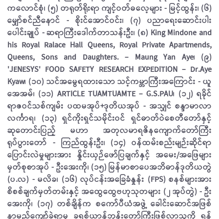
ကလောင်စုံ၊ (၅) တရုတ်ရိုးရာ ကျင့်ဝတ်ဓလေ့များ - မြင့်ထွန်း၊ (၆)
မျှော်စင်ညီနောင် - စိုးင်အောင်ဝင်း၊ (၇) ပညာရေးဆောင်းပါး
ပေါင်းချုပ် - ဆရာကြီးဒေါက်တာသန်းဦး၊ (၈) King Mindone and
his Royal Ralace Hall Queens, Royal Private Apartmends,
Queens, Sons and Daughters. – Maung Yan Aye၊ (၉)
'JENESYS' FOOD SAFETY RESEARCH EXPEDITION – Dr.Aye
Kyaw၊ (၁၀) သင်အမွေရထားသော သင့်ကမ္ဘာကြီးအကြောင်း - ယူ
အေအမ်၊ (၁၁) ARTICLE TUAMTUAMTE – G.S.PAU၊ (၁၂) ရခိုင်
ရာဇဝင်သစ်ကျမ်း ပထမအုပ်+ဒုတိယအုပ် - အသျှင် စန္ဒာမာလာ
လင်္ကာရ၊ (၁၃) ရှင်ကိုးရှင်သမိုင်းဝင် ရှင်ဓာတ်ဝဲစေတီတော်နှင့်
ဆုတောင်းပြည့် မဟာ အတုလမာရဇိနကျောက်တော်ကြီး
ရုပ်ပွားတော် - ကြည်ထွန်းဦး၊ (၁၄) ဝန်ထမ်းစည်းမျဉ်းဆိုင်ရာ
ပြောင်းလဲမှုများအား နှိုင်းယှဉ်ဖော်ပြချက်နှင့် အမေး/အဖြေများ
မှတ်စုစာအုပ် - ဦးအေးကို၊ (၁၅) မြန်မာစာပေအဘိဓာန်ဒုတိယတွဲ
(ပ.လ) - မလိခ၊ (၁၆) လုပ်ငန်းအခြေခံနှုန်း (FPS) စနစ်များအား
စိစစ်ချက်မှတ်တမ်းနှင့် အထွေထွေဗဟုသုတများ (၂ အုပ်တွဲ) - ဦး
အေးကို၊ (၁၇) တစ်ချိန်က စကော်ပီယံအဖွဲ့ ခေါင်းဆောင်အဖြစ်
နာမည်ကျော်ခဲ့ရာမှ ခရစ်ယာန်ဘုန်းတော်ကြီးဖြစ်လာသူကို ရန်