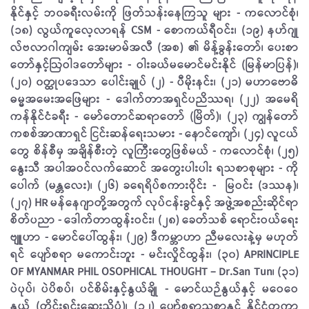
နိုင်နှင့် ဘ၀ခရီးလမ်းကို ဖြတ်သန်းနေကြသူ များ - ကလောင်စုံ၊
(၁၈) လွယ်ကူလေ့လာရန် CSM - စောကယ်ရီဝင်း၊ (၁၉) နဟ်ဂျု
လ်ဗလာဂါကျမ်း အေးမာမ်အလီ (အစ) ၏ မိန့်ခွန်းတော်၊ ပေးစာ
တော်နှင့်ဩဝါဒတော်များ - ဝါးခယ်မမောင်မင်းနိုင် (မြန်မာပြန်)၊
(၂၀) ၀တ္ထုပဒေသာ ပေါင်းချုပ် (၂) - ပီမိုးနင်း၊ (၂၁) မဟာဗောဓိ
ဓမ္မအမေးအဖြေများ - ဒေါက်တာအရှင်ပညိဿရ၊ (၂၂) အမေရိ
ကန်နိုင်ငံခရီး - မော်တောင်ဆရာတော် (မြိတ်)၊ (၂၃) ကျွန်တော်
ကစစ်အာဏာရှင် ငြင်းဆန်ရေးသမား - နောင်ကျော်၊ (၂၄) လူငယ်
တွေ စိန်စီမှ အချိန်စီးတဲ့ လူကြီးတွေဖြစ်မယ် - ကလောင်စုံ၊ (၂၅)
နွေးသီ အပါအဝင်လက်ဆောင် အတွေးပါးပါး ရသစာစုများ - ကို
ပေါက် (မန္တလေး)၊ (၂၆) ခရေရိပ်စကားဝိုင်း - မြဝင်း (ဒဿန)၊
(၂၇) HR မန်နေဂျာတို့အတွက် လုပ်ငန်းခွင်နှင့် အဖွဲ့အစည်းဆိုင်ရာ
စိတ်ပညာ - ဒေါက်တာထွန်းဝင်း၊ (၂၈) ခေတ်သစ် ရောင်းဝယ်ရေး
ဗျူဟာ - မောင်ပေါ်ထွန်း၊ (၂၉) ဒီကမ္ဘာဟာ ညီမလေးနဲ့မှ မဟုတ်
ရင် ပျော်စရာ မကောင်းဘူး - မင်းလှိုင်ထွန်း၊ (၃၀) APRINCIPLE
OF MYANMAR PHIL OSOPHICAL THOUGHT – Dr.San Tun၊ (၃၁)
ပဲပုပ်၊ ပဲပိစပ်၊ ပင်စိမ်းနှင့်နွယ်ချို - မောင်ယဉ်နွယ်နှင့် မဝေဝေ
နွယ် (တိုင်းရင်းဆေးသိပ္ပံ)၊ (၃၂) ပျော်စရာညစာနှင့် နိုင်ငံတကာ