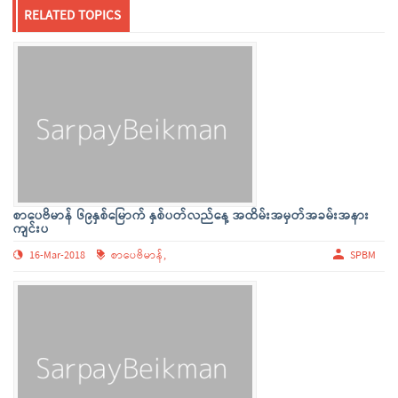
RELATED TOPICS
စာပေဗိမာန် ၆၉နှစ်မြောက် နှစ်ပတ်လည်နေ့ အထိမ်းအမှတ်အခမ်းအနား
ကျင်းပ
16-Mar-2018
စာပေဗိမာန်,
SPBM