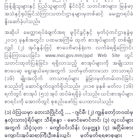
ဖြန့်ချိသူများနှင့် ပြည်သူများကို နိုင်ငံပိုင် သတင်းစာများ၊ မြန်မာ့
အသံနှင့်ရုပ်မြင်သံကြားသတင်းဌာနများမှတစ်ဆင့် မေတ္တာရပ်ခံ
နှိုးဆော်ခဲ့ပါသည်။
အဆိုပါ မေတ္တာရပ်ခံချက်အရ မူပိုင်ခွင့်နှင့် မှတ်ပုံတင်ဌာနခွဲမှ
၂၀၁၇ ခုနှစ်အတွင်း ပထမအကြိမ် ထုတ် စာအုပ်များကို တစ်မျိုး
လျှင် (၂) အုပ်နှုန်းဖြင့် စာပေဗိမာန်ရုံးက လက်ခံရရှိကြောင်း
ပြန်ကြားပေးခြင်း၊ www.moi.gov.mm/ppd Web Site တွင်
သတင်းထုတ်ပြန်ခြင်း၊ ရရှိလာသည့် စာအုပ်များကို အမျိုးသား
စာပေဆု ရွေးချယ်ရေးအတွက် သတ်မှတ်ထားသော ဘာသာရပ်
(၁၆) မျိုးအလိုက် ဘာသာရပ်များ ခွဲခြားမှတ်တမ်းတင်ခြင်း
စသည်တို့ ဆောင်ရွက်လျက်ရှိပါသည်။ ၂၀၁၈ ခုနှစ် မတ်လ (၁၆)
ရက်တွင် စာအုပ် (၅၁) အုပ် ထပ်မံရရှိခဲ့ ပါသည်။ ယင်းစာအုပ်များ
စာရင်းကို အောက်တွင် စုစည်းဖော်ပြ ပေးထားပါသည်။
(၁) ဝဲဩယမှာ တေးသံပြိုင်လို့ …. - ဂျင်မီ၊ (၂) ကျွန်တော့်ဘ၀ထဲမှ
နှလုံးသားပုံရိပ်များ သီရိစန္ဒာ - မောင်မောင်တင်၊ (၃) လူငယ်များ
အတွက် သိပ္ပံသုတ - ကျော်ဝင်းသိန်း (ပခုက္ကူ)၊ (၄) အငြိမ်းစား
ကျောင်းအုပ်ဆရာကြီးဦးစန်းယွင်၊ မှတ်မှတ်ရရစာစုများ -