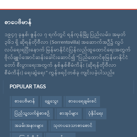
စာပေဗိမာန်
၁၉၄၇ ခုနှစ်၊ ဇွန်လ ၇ ရက်တွင် ရန်ကုန်မြို့၊ ပြည်လမ်း၊ အမှတ်
၃၆၁ ရှိ ဆိုရန်တိုဗီလာ (Sorrentovilla) အဆောက်အဦ၌ လွပ်
လပ်ရေးရပြီးနောက် မြန်မာနိုင်ငံပြန်လည်ထူထောင်ရေးအတွက်
ဗိုလ်ချူပ်အောင်ဆန်းခေါင်းဆောင်၍ “ပြည်ထောင်စုမြန်မာနိုင်ငံ
တော် စီးပွားရေးအတွက် နှစ်နှစ်စီမံကိန်း (ဆိုရန်တိုဗီလာ
စီမံကိန်း) ရေးဆွဲရေး” ကွန်ဖရင့်တစ်ခု ကျင်းပခဲ့ပါသည်။
POPULAR TAGS
စာပေဗိမာန်
ရွှေသွေး
စာပေရေချမ်းစင်
ပြည်သူ့လက်စွဲစာစဉ်
စာအုပ်များ
ပုံနှိပ်ရေး
အခမ်းအနားများ
သုတပဒေသာစာစောင်