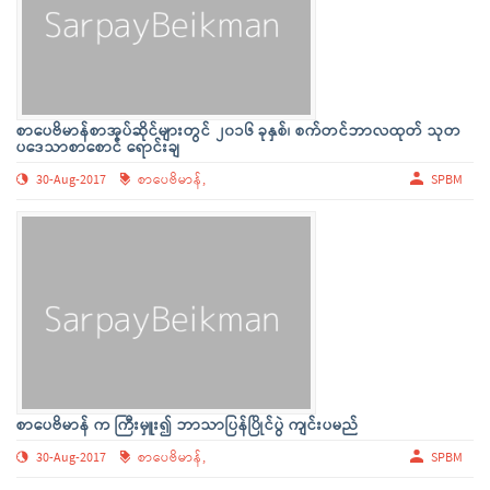
စာပေဗိမာန်စာအုပ်ဆိုင်များတွင် ၂၀၁၆ ခုနှစ်၊ စက်တင်ဘာလထုတ် သုတ
ပဒေသာစာစောင် ရောင်းချ
30-Aug-2017
စာပေဗိမာန်,
SPBM
စာပေဗိမာန် က ကြီးမှူး၍ ဘာသာပြန်ပြိုင်ပွဲ ကျင်းပမည်
30-Aug-2017
စာပေဗိမာန်,
SPBM