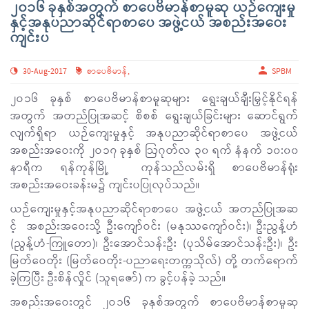
၂၀၁၆ ခုနှစ်အတွက် စာပေဗိမာန်စာမူဆု ယဉ်ကျေးမှု
နှင့်အနုပညာဆိုင်ရာစာပေ အဖွဲ့ငယ် အစည်းအဝေး
ကျင်းပ
30-Aug-2017
စာပေဗိမာန်
,
SPBM
၂ဝ၁၆ ခုနှစ် စာပေဗိမာန်စာမူဆုများ ရွေးချယ်ချီးမြှင့်နိုင်ရန်
အတွက် အတည်ပြုအဆင့် စိစစ် ရွေးချယ်ခြင်းများ ဆောင်ရွက်
လျက်ရှိရာ ယဉ်ကျေးမှုနှင့် အနုပညာဆိုင်ရာစာပေ အဖွဲ့ငယ်
အစည်းအဝေးကို ၂ဝ၁၇ ခုနှစ် ဩဂုတ်လ ၃၀ ရက် နံနက် ၁၀:၀၀
နာရီက ရန်ကုန်မြို့ ကုန်သည်လမ်းရှိ စာပေဗိမာန်ရုံး
အစည်းအဝေးခန်းမ၌ ကျင်းပပြုလုပ်သည်။
ယဉ်ကျေးမှုနှင့်အနုပညာဆိုင်ရာစာပေ အဖွဲ့ငယ် အတည်ပြုအဆ
င့် အစည်းအဝေးသို့ ဦးကျော်ဝင်း (မနုဿကျော်ဝင်း)၊ ဦးညွန့်ဟံ
(ညွန့်ဟံ-ကြူတော)၊ ဦးအောင်သန်းဦး (ပုသိမ်အောင်သန်းဦး)၊ ဦး
မြတ်ဝေတိုး (မြတ်ဝေတိုး-ပညာရေးတက္ကသိုလ်) တို့ တက်ရောက်
ခဲ့ကြပြီး ဦးစိန်လှိုင် (သူရဇော်) က ခွင့်ပန်ခဲ့ သည်။
အစည်းအဝေးတွင် ၂ဝ၁၆ ခုနှစ်အတွက် စာပေဗိမာန်စာမူဆု