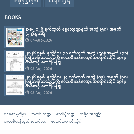
စာကြည့်တိုက်
အရောင်းဌာန
BOOKS
၈-၈-၂၀၂၆ ရက်ထုတ် ရွှေသွေးဂျာနယ် အတွဲ (၅၈)၊ အမှတ်
(၃၂)ထွက်ရှိ
07-Aug-2026
၂၀၂၆ ခုနှစ်၊ ဇူလိုင်လ ၃၁ ရက်ထုတ် အတွဲ (၇၉)၊ အမှတ် (၃၁)
ပြန်တမ်းစာစောင်ကို စာပေဗိမာန်စာအုပ်အရောင်းဆိုင် များမှ
တစ်ဆင့် စတင်ဖြန့်ချိ
03-Aug-2026
၂၀၂၆ ခုနှစ်၊ ဇူလိုင်လ ၂၄ ရက်ထုတ် အတွဲ (၇၉)၊ အမှတ် (၃၀)
ပြန်တမ်းစာစောင်ကို စာပေဗိမာန်စာအုပ်အရောင်းဆိုင် များမှ
တစ်ဆင့် စတင်ဖြန့်ချိ
03-Aug-2026
ပင်မစာမျက်နှာ
သတင်းကဏ္ဍ
ဓာတ်ပုံကဏ္ဍ
သမိုင်းအကျဉ်း
စာပေဗိမာန်ထုတ် စာအုပ်များ
စာအုပ်အရောင်းဆိုင်
© 2026 Sarpay Beikman - ALL RIGHTS RESERVED