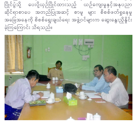
ပြိုင်ပွဲသို့ ပေးပို့ယှဉ်ပြိုင်ထားသည့် ယဉ်ကျေးမှုနှင့်အနုပညာ
ဆိုင်ရာစာပေ အတည်ပြုအဆင့် စာမူ များ စိစစ်ဖတ်ရှုနေမှု
အခြေအနေကို စိစစ်ရွေးချယ်ရေး အဖွဲ့ဝင်များက ဆွေးနွေးညှိနှိုင်း
ခဲ့ကြကြောင်း သိရသည်။