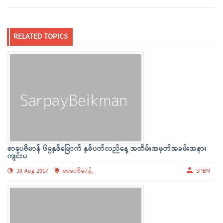
RELATED TOPICS
စာပေဗိမာန် ၆၉နှစ်မြောက် နှစ်ပတ်လည်နေ့ အထိမ်းအမှတ်အခမ်းအနား
ကျင်းပ
30-Aug-2017
စာပေဗိမာန်,
SPBM