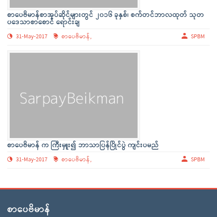
စာပေဗိမာန်စာအုပ်ဆိုင်များတွင် ၂၀၁၆ ခုနှစ်၊ စက်တင်ဘာလထုတ် သုတ
ပဒေသာစာစောင် ရောင်းချ
31-May-2017
စာပေဗိမာန်,
SPBM
စာပေဗိမာန် က ကြီးမှူး၍ ဘာသာပြန်ပြိုင်ပွဲ ကျင်းပမည်
31-May-2017
စာပေဗိမာန်,
SPBM
စာပေဗိမာန်