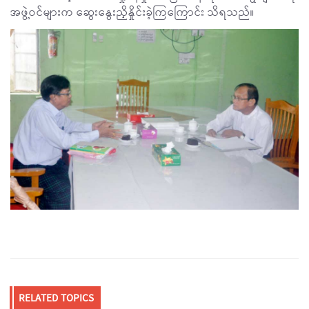
အဖွဲ့ဝင်များက ဆွေးနွေးညှိနှိုင်းခဲ့ကြကြောင်း သိရသည်။
RELATED TOPICS