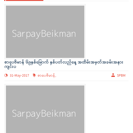
စာပေဗိမာန် ၆၉နှစ်မြောက် နှစ်ပတ်လည်နေ့ အထိမ်းအမှတ်အခမ်းအနား
ကျင်းပ
31-May-2017
စာပေဗိမာန်,
SPBM