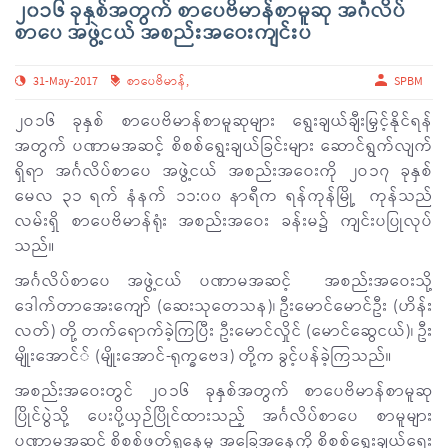
၂၀၁၆ ခုနှစ်အတွက် စာပေဗိမာန်စာမူဆု အင်္ဂလိပ်
စာပေ အဖွဲ့ငယ် အစည်းအဝေးကျင်းပ
31-May-2017
စာပေဗိမာန်
,
SPBM
၂ဝ၁၆ ခုနှစ် စာပေဗိမာန်စာမူဆုများ ရွေးချယ်ချီးမြှင့်နိုင်ရန်
အတွက် ပဏာမအဆင့် စိစစ်ရွေးချယ်ခြင်းများ ဆောင်ရွက်လျက်
ရှိရာ အင်္ဂလိပ်စာပေ အဖွဲ့ငယ် အစည်းအဝေးကို ၂ဝ၁၇ ခုနှစ်
မေလ ၃၁ ရက် နံနက် ၁၁:၀၀ နာရီက ရန်ကုန်မြို့ ကုန်သည်
လမ်းရှိ စာပေဗိမာန်ရုံး အစည်းအဝေး ခန်းမ၌ ကျင်းပပြုလုပ်
သည်။
အင်္ဂလိပ်စာပေ အဖွဲ့ငယ် ပဏာမအဆင့် အစည်းအဝေးသို့
ဒေါက်တာအေးကျော် (ဆေးသုတေသန)၊ ဦးမောင်မောင်ဦး (ဟိန်း
လတ်) တို့ တက်ရောက်ခဲ့ကြပြီး ဦးမောင်လှိုင် (မောင်ဆွေငယ်)၊ ဦး
မျိုးအောင်် (မျိုးအောင်-ရုက္ခဗေဒ) တို့က ခွင့်ပန်ခဲ့ကြသည်။
အစည်းအဝေးတွင် ၂ဝ၁၆ ခုနှစ်အတွက် စာပေဗိမာန်စာမူဆု
ပြိုင်ပွဲသို့ ပေးပို့ယှဉ်ပြိုင်ထားသည့် အင်္ဂလိပ်စာပေ စာမူများ
ပဏာမအဆင့် စိစစ်ဖတ်ရှုနေမှု အခြေအနေကို စိစစ်ရွေးချယ်ရေး