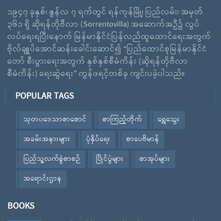
၁၉၄၇ ခုနှစ်၊ ဇွန်လ ၇ ရက်တွင် ရန်ကုန်မြို့၊ ပြည်လမ်း၊ အမှတ်
၃၆၁ ရှိ ဆိုရန်တိုဗီလာ (Sorrentovilla) အဆောက်အဦ၌ လွပ်
လပ်ရေးရပြီးနောက် မြန်မာနိုင်ငံပြန်လည်ထူထောင်ရေးအတွက်
ဗိုလ်ချူပ်အောင်ဆန်းခေါင်းဆောင်၍ “ပြည်ထောင်စုမြန်မာနိုင်ငံ
တော် စီးပွားရေးအတွက် နှစ်နှစ်စီမံကိန်း (ဆိုရန်တိုဗီလာ
စီမံကိန်း) ရေးဆွဲရေး” ကွန်ဖရင့်တစ်ခု ကျင်းပခဲ့ပါသည်။
POPULAR TAGS
သုတပဒေသာစာစောင်
စာကြည့်တိုက်
ရွှေသွေး
အခမ်းအနားများ
ပုံနှိပ်ရေး
စာပေဗိမာန်
ပြည်သူ့လက်စွဲစာစဉ်
ပြိုင်ပွဲများ
စာအုပ်များ
အရောင်းဌာန
BOOKS