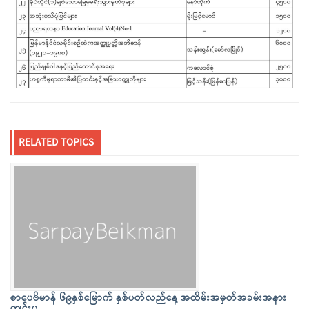
RELATED TOPICS
စာပေဗိမာန် ၆၉နှစ်မြောက် နှစ်ပတ်လည်နေ့ အထိမ်းအမှတ်အခမ်းအနား
ကျင်းပ