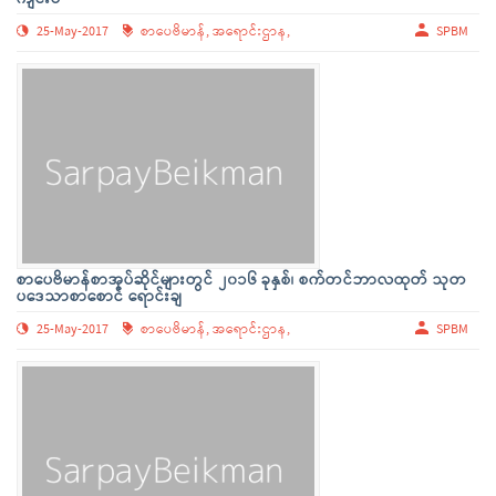
25-May-2017
စာပေဗိမာန်,
အရောင်းဌာန,
SPBM
စာပေဗိမာန်စာအုပ်ဆိုင်များတွင် ၂၀၁၆ ခုနှစ်၊ စက်တင်ဘာလထုတ် သုတ
ပဒေသာစာစောင် ရောင်းချ
25-May-2017
စာပေဗိမာန်,
အရောင်းဌာန,
SPBM