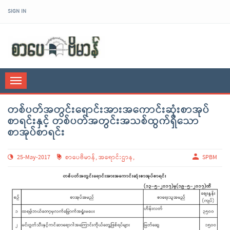
SIGN IN
sarpaybeikman
Toggle
navigation
တစ်ပတ်အတွင်းရောင်းအားအကောင်းဆုံးစာအုပ်
စာရင်းနှင့် တစ်ပတ်အတွင်းအသစ်ထွက်ရှိသော
စာအုပ်စာရင်း
25-May-2017
စာပေဗိမာန်
,
အရောင်းဌာန
,
SPBM