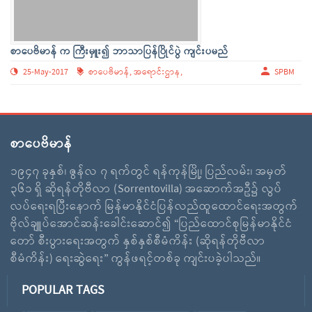
စာပေဗိမာန် က ကြီးမှူး၍ ဘာသာပြန်ပြိုင်ပွဲ ကျင်းပမည်
25-May-2017
စာပေဗိမာန်,
အရောင်းဌာန,
SPBM
စာပေဗိမာန်
၁၉၄၇ ခုနှစ်၊ ဇွန်လ ၇ ရက်တွင် ရန်ကုန်မြို့၊ ပြည်လမ်း၊ အမှတ်
၃၆၁ ရှိ ဆိုရန်တိုဗီလာ (Sorrentovilla) အဆောက်အဦ၌ လွပ်
လပ်ရေးရပြီးနောက် မြန်မာနိုင်ငံပြန်လည်ထူထောင်ရေးအတွက်
ဗိုလ်ချူပ်အောင်ဆန်းခေါင်းဆောင်၍ “ပြည်ထောင်စုမြန်မာနိုင်ငံ
တော် စီးပွားရေးအတွက် နှစ်နှစ်စီမံကိန်း (ဆိုရန်တိုဗီလာ
စီမံကိန်း) ရေးဆွဲရေး” ကွန်ဖရင့်တစ်ခု ကျင်းပခဲ့ပါသည်။
POPULAR TAGS