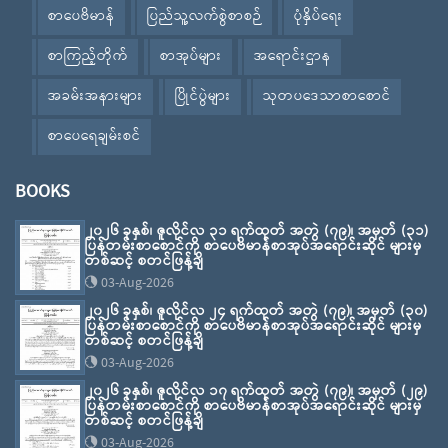
စာပေဗိမာန်
ပြည်သူ့လက်စွဲစာစဉ်
ပုံနှိပ်ရေး
စာကြည့်တိုက်
စာအုပ်များ
အရောင်းဌာန
အခမ်းအနားများ
ပြိုင်ပွဲများ
သုတပဒေသာစာစောင်
စာပေရေချမ်းစင်
BOOKS
၂၀၂၆ ခုနှစ်၊ ဇူလိုင်လ ၃၁ ရက်ထုတ် အတွဲ (၇၉)၊ အမှတ် (၃၁)
ပြန်တမ်းစာစောင်ကို စာပေဗိမာန်စာအုပ်အရောင်းဆိုင် များမှ
တစ်ဆင့် စတင်ဖြန့်ချိ
03-Aug-2026
၂၀၂၆ ခုနှစ်၊ ဇူလိုင်လ ၂၄ ရက်ထုတ် အတွဲ (၇၉)၊ အမှတ် (၃၀)
ပြန်တမ်းစာစောင်ကို စာပေဗိမာန်စာအုပ်အရောင်းဆိုင် များမှ
တစ်ဆင့် စတင်ဖြန့်ချိ
03-Aug-2026
၂၀၂၆ ခုနှစ်၊ ဇူလိုင်လ ၁၇ ရက်ထုတ် အတွဲ (၇၉)၊ အမှတ် (၂၉)
ပြန်တမ်းစာစောင်ကို စာပေဗိမာန်စာအုပ်အရောင်းဆိုင် များမှ
တစ်ဆင့် စတင်ဖြန့်ချိ
03-Aug-2026