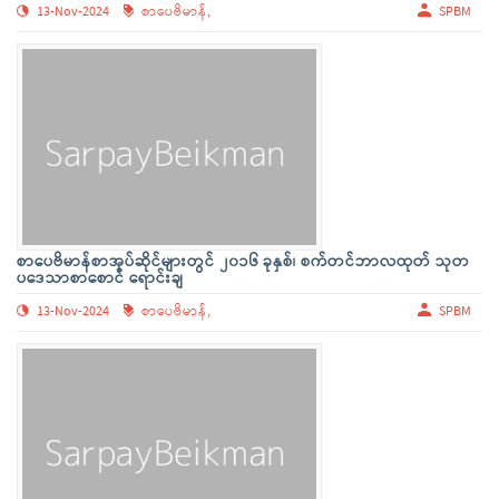
13-Nov-2024
စာပေဗိမာန်,
SPBM
စာပေဗိမာန်စာအုပ်ဆိုင်များတွင် ၂၀၁၆ ခုနှစ်၊ စက်တင်ဘာလထုတ် သုတ
ပဒေသာစာစောင် ရောင်းချ
13-Nov-2024
စာပေဗိမာန်,
SPBM