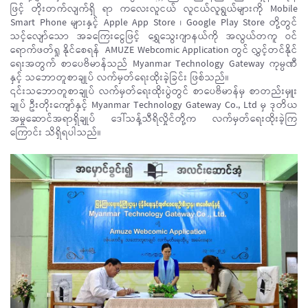
ဖြင့် တိုးတက်လျက်ရှိ ရာ ကလေးလူငယ် လူငယ်လူရွယ်များကို Mobile
Smart Phone များနှင့် Apple App Store ၊ Google Play Store တို့တွင်
သင့်လျော်သော အခကြေးငွေဖြင့် ရွှေသွေးဂျာနယ်ကို အလွယ်တကူ ဝင်
ရောက်ဖတ်ရှု နိုင်စေရန် AMUZE Webcomic Application တွင် လွှင့်တင်နိုင်
ရေးအတွက် စာပေဗိမာန်သည် Myanmar Technology Gateway ကုမ္ပဏီ
နှင့် သဘောတူစာချုပ် လက်မှတ်ရေးထိုးခဲ့ခြင်း ဖြစ်သည်။
၎င်းသဘောတူစာချုပ် လက်မှတ်ရေးထိုးပွဲတွင် စာပေဗိမာန်မှ စာတည်းမှူး
ချုပ် ဦးတိုးကျော်နှင့် Myanmar Technology Gateway Co., Ltd မှ ဒုတိယ
အမှုဆောင်အရာရှိချုပ် ဒေါ်သန့်သီရိလှိုင်တို့က လက်မှတ်ရေးထိုးခဲ့ကြ
ကြောင်း သိရှိရပါသည်။