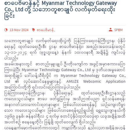
စာပေဗိမာန်နှင့် Myanmar Technology Gateway
Co., Ltd တို့ သဘောတူစာချုပ် လက်မှတ်ရေးထိုး
ခြင်း
13-Nov-2024
စာပေဗိမာန်
,
SPBM
သဘောတူစာချုပ် လက်မှတ်ရေးထိုးပွဲကို ပြန်ကြားရေးဝန်ကြီးဌာန၊ ပုံနှိပ်
ရေးနှင့် ထုတ်ဝေရေးဦးစီး ဌာန၊ စာပေဗိမာန်ရုံး၊ အစည်းအဝေးခန်းမတွင်
၁၃-၁၁-၂၀၂၄ ရက် (ဗုဒ္ဓဟူးနေ့)၊ နံနက် ၁ဝး၀၀နာရီ အချိန်၌ ကျင်းပခဲ့
ပါသည်။
အခမ်းအနားတွင် စာတည်းမှူးချုပ် ဦးတိုးကျော်က အဖွင့်အမှာစကားပြော
ကြားခဲ့ပြီး Myanmar Technology Gateway Co., Ltd မှ ဒုတိယအမှုဆောင်
အရာရှိချုပ် ဒေါ်သန့်သီရိလှိုင် က Myanmar Technology Gateway Co.,
Ltd ၏ လုပ်ဆောင်နေမှုများနှင့် AMUZE Webcomic Application
အကြောင်းတို့ကို ရှင်းလင်းပြောကြားခဲ့ပါသည်။
ပြန်ကြားရေးဝန်ကြီးဌာန၊ ပုံနှိပ်ရေးနှင့် ထုတ်ဝေရေးဦးစီးဌာနသည်
ကလေးသူငယ်များ စာပေ ဖတ်ရှုခြင်းမှ အသိဉာဏ်ပညာ ရှင်သန်စေရန်၊
အနာဂတ်သားကောင်းရတနာများ ဖြစ်ပေါ်လာစေရန်နှင့် ယဉ်ကျေးလိမ္မာ
သော ကလေးသူငယ်များ ဖြစ်ပေါ်လာစေရန်ရည်ရွယ်၍ ရွှေသွေးဂျာနယ်ကို
၁၉၆၉ ခုနှစ်၊ ဇန်နဝါရီလ ၄ ရက်မှ စတင်ပုံနှိပ်ထုတ်ဝေခဲ့ရာ ယခုအချိန်အထိ
အပတ်စဉ် စနေနေ့တိုင်း ဖြန့်ချိ ထုတ်ဝေလျက် ရှိပါသည်။
ယနေ့မျက်မှောက်ခေတ်ကာလတွင် ကမ္ဘာကြီးသည် နည်းပညာအရှိန်အဟုန်