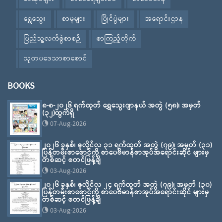
ရွှေသွေး
စာမူများ
ပြိုင်ပွဲများ
အရောင်းဌာန
ပြည်သူ့လက်စွဲစာစဉ်
စာကြည့်တိုက်
သုတပဒေသာစာစောင်
BOOKS
၈-၈-၂၀၂၆ ရက်ထုတ် ရွှေသွေးဂျာနယ် အတွဲ (၅၈)၊ အမှတ်
(၃၂)ထွက်ရှိ
07-Aug-2026
၂၀၂၆ ခုနှစ်၊ ဇူလိုင်လ ၃၁ ရက်ထုတ် အတွဲ (၇၉)၊ အမှတ် (၃၁)
ပြန်တမ်းစာစောင်ကို စာပေဗိမာန်စာအုပ်အရောင်းဆိုင် များမှ
တစ်ဆင့် စတင်ဖြန့်ချိ
03-Aug-2026
၂၀၂၆ ခုနှစ်၊ ဇူလိုင်လ ၂၄ ရက်ထုတ် အတွဲ (၇၉)၊ အမှတ် (၃၀)
ပြန်တမ်းစာစောင်ကို စာပေဗိမာန်စာအုပ်အရောင်းဆိုင် များမှ
တစ်ဆင့် စတင်ဖြန့်ချိ
03-Aug-2026