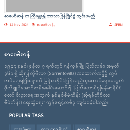
စာပေဗိမာန် က ကြီးမှူး၍ ဘာသာပြန်ပြိုင်ပွဲ ကျင်းပမည်
13-Nov-2024
စာပေဗိမာန်,
SPBM
စာပေဗိမာန်
၁၉၄၇ ခုနှစ်၊ ဇွန်လ ၇ ရက်တွင် ရန်ကုန်မြို့၊ ပြည်လမ်း၊ အမှတ်
၃၆၁ ရှိ ဆိုရန်တိုဗီလာ (Sorrentovilla) အဆောက်အဦ၌ လွပ်
လပ်ရေးရပြီးနောက် မြန်မာနိုင်ငံပြန်လည်ထူထောင်ရေးအတွက်
ဗိုလ်ချူပ်အောင်ဆန်းခေါင်းဆောင်၍ “ပြည်ထောင်စုမြန်မာနိုင်ငံ
တော် စီးပွားရေးအတွက် နှစ်နှစ်စီမံကိန်း (ဆိုရန်တိုဗီလာ
စီမံကိန်း) ရေးဆွဲရေး” ကွန်ဖရင့်တစ်ခု ကျင်းပခဲ့ပါသည်။
POPULAR TAGS
စာအုပ်များ
စာပေရေချမ်းစင်
စာပေဗိမာန်