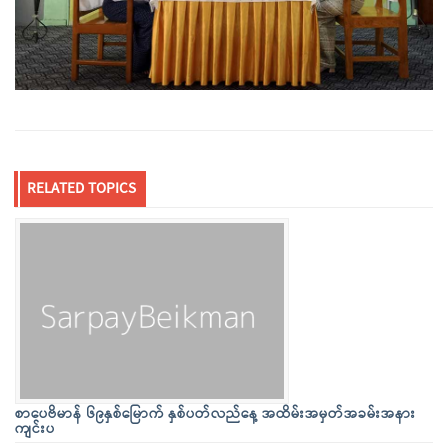
RELATED TOPICS
စာပေဗိမာန် ၆၉နှစ်မြောက် နှစ်ပတ်လည်နေ့ အထိမ်းအမှတ်အခမ်းအနား
ကျင်းပ