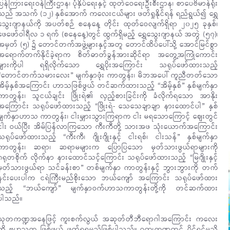
ပြန်ကြားရေးဝန်ကြီးဌာန၊ ပုံနှိပ်ရေးနှင့် ထုတ်ဝေရေးဦးစီးဌာန၊ စာပေဗိမာန်ရုံး
သည် အသက် (၁၂) နှစ်အောက် ကလေးငယ်များ ဖတ်ရှုနိုင်ရန် ရည်ရွယ်၍ ရွှေ
သွေးဂျာနယ်ကို အပတ်စဉ် စနေနေ့ တိုင်း ထုတ်ဝေလျက်ရှိရာ ၂၀၂၅ ခုနှစ်၊
ဖေဖော်ဝါရီလ ၁ ရက် (စနေနေ့)တွင် ထွက်ရှိမည့် ရွှေသွေးဂျာနယ် အတွဲ (၅၇)၊
အမှတ် (၅) ၌ တောင်တက်အဖွဲ့များနှင့်အတူ တောင်ထိပ်ပေါ်သို့ အောင်မြင်စွာ
အရောက်တက်နိုင်ခဲ့ရာက စိတ်ဓာတ်ခွန်အားဆိုင်ရာ အတွေ့အကြုံကောင်း
များကိုပါ ရရှိလိုက်သော ရွှေပိုးအကြောင်း သရုပ်ဖော်ထားသည့်
“တောင်တက်သမားလေး” မျက်နှာဖုံး ကာတွန်း၊ မိဘအပေါ် ကူညီတတ်သော
အိမ့်နှစ်အကြောင်း ဟာသဖြစ်ဖွယ် တင်ဆက်ထားသည့် “အိမ့်နှစ်” နှစ်မျက်နှာ
ကာတွန်း၊ သူငယ်ချင်း ဖြိုးရဲ၏ လှည့်စားခြင်းကို ခံလိုက်ရသော အာနိုး
အကြောင်း သရုပ်ဖော်ထားသည့် “ဖြိုးရဲ- သေသေချာချာ နားထောင်ပါ” နှစ်
မျက်နှာဟာသ ကာတွန်း၊ ငါးမျှားသွားကြရာက ငါး မရသောကြောင့် စျေးတွင်
ငါး ဝယ်ပြီး အိမ်ပြန်လာကြသော ကီးကီတို့ သားအဖ သုံးယောက်အကြောင်း
သရုပ်ဖော်ထားသည့် “ကီးကီ၊ ဂျိုးဂျိုးနှင့် ငါးရစ်၊ ငါးသန်” နှစ်မျက်နှာ
ကာတွန်း၊ ဆရာ၊ ဆရာမများက ပြောပြသော မှတ်သားဖွယ်ရာများကို
ဂရုတစိုက် လိုက်နာ နားထောင်သင့်ကြောင်း သရုပ်ဖော်ထားသည့် “မြဂျိုးနှင့်
မှတ်သားဖွယ်ရာ သင်ခန်းစာ” တစ်မျက်နှာ ကာတွန်းနှင့် ဘွားဘွားကို တက်
နင်းပေးပါက ငရဲကြီးမည်စိုးသော ဘယ်ကျော် အကြောင်း သရုပ်ဖော်ထား
သည့် “ဘယ်ကျော်” မျက်နှာဝက်ဟာသကာတွန်းတို့ကို တင်ဆက်ထား
ပါသည်။
သုတကဏ္ဍအနေဖြင့် ကူးစက်လွယ် အဆုတ်တီဘီရောဂါအကြောင်း ကလေး
တို့ ဗဟုသုတ ဖြစ်ဖွယ် ဖတ်ရှုရမည်ဖြစ်ပါသည်။ ဝတ္ထုကဏ္ဍတွင် ပိုင်ရှင်မသိ