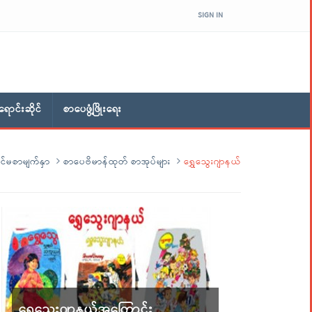
SIGN IN
ောင်းဆိုင်
စာပေဖွံ့ဖြိုးရေး
င်မစာမျက်နှာ
စာပေဗိမာန်ထုတ် စာအုပ်များ
ရွှေသွေးဂျာနယ်
ရွှေသွေးဂျာနယ်အကြောင်း