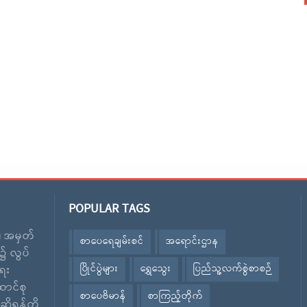
POPULAR TAGS
း၊ အမှတ်
စာပေရေချမ်းစင်
အရောင်းဌာန
၌ လွပ်
ပြိုင်ပွဲများ
ရွှေသွေး
ပြည်သူ့လက်စွဲစာစဉ်
ေး
ောင်စု
စာပေဗိမာန်
စာကြည့်တိုက်
ဆိုရန်တို