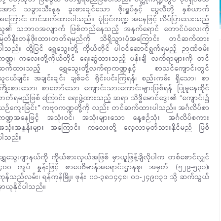
အောင် သခွားသီးနုနု ခူးစားချင်သော ဖိုးရှုပ်နှင့် ပွေလီတို့ နှစ်ယာက်
အကြောင်း တင်ဆက်ထားပါသည်။ ပုံပြင်ကဏ္ဍ အနေဖြင့် လိပ်ပြာလေးသည်
သူ၏ သဘာဝအလျာက် ဖြစ်တည်နေသည့် အနက်ရောင် တောင်ပံလေးကို
မြတ်နိုးတန်ဖိုးထားတတ်ရမည်ကို သိရှိသွားပုံအကြောင်း တင်ဆက်ထား
ပါသည်။ ထို့ပြင် ရွှေသွေးတို့ ကိုယ်တိုင် ပါဝင်ဆောင်ရွက်ရမည့် ဉာဏ်စမ်း
ကဏ္ဍ၊ ကလေးတို့ကိုယ်တိုင် ရေးဆွဲထားသည့် ပန်းချီ လက်ရာများကို တင်
ဆက်ထားသည့် ရွှေသွေးတို့လက်ရာကဏ္ဍနှင့် စာသင်ကျောင်းတွင်
သူငယ်ချင်း အချင်းချင်း ချစ်ခင် ရိုင်းပင်းကြရန်၊ စည်းကမ်း ရှိသော၊ စာ
ကြိုးစားသော၊ စာတော်သော ကျောင်းသားကောင်းများဖြစ်ရန် ပြုမူနေထိုင်
တတ်ရမည်ဖြစ် ကြောင်း ရေးဖွဲ့ထားသည့် ဆရာ သိဒ္ဓိမောင်ဒွေး၏ “ကျောင်း၌
ယဉ်ကျေးခြင်း” ကဗျာကဏ္ဍတို့ကို လည်း တင်ဆက်ထားပါသည်။ အင်္ဂလိပ်စာ
ကဏ္ဍအနေဖြင့် အသုံးဝင်၊ အသုံးများသော နေ့စဉ်သုံး အင်္ဂလိပ်စကား
အသုံးအနှုန်းများ အကြောင်း ကလေးတို့ လေ့လာမှတ်သားနိုင်မည် ဖြစ်
ပါသည်။
ရွှေသွေးဂျာနယ်ကို ကိုယ်စားလှယ်အဖြစ် မှာယူဖြန့်ချိလိုပါက တစ်စောင်လျှင်
၄၀၀ ကျပ် နှုန်းဖြင့် စာပေဗိမာန်အရောင်းဌာနစု၊ အမှတ် (၅၂၉-၅၃၁)၊
ကုန်သည်လမ်း၊ ရန်ကုန်မြို့။ ဖုန်း ၀၁-၃၈၁၄၄၈၊ ၀၁-၂၄၉၀၃၁ သို့ ဆက်သွယ်
မှာယူနိုင်ပါသည်။