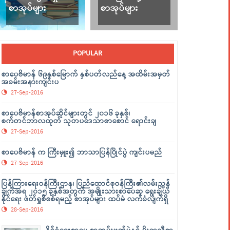
စာအုပ်များ
စာအုပ်များ
POPULAR
စာပေဗိမာန် ၆၉နှစ်မြောက် နှစ်ပတ်လည်နေ့ အထိမ်းအမှတ်
အခမ်းအနားကျင်းပ
27-Sep-2016
စာပေဗိမာန်စာအုပ်ဆိုင်များတွင် ၂၀၁၆ ခုနှစ်၊
စက်တင်ဘာလထုတ် သုတပဒေသာစာစောင် ရောင်းချ
27-Sep-2016
စာပေဗိမာန် က ကြီးမှူး၍ ဘာသာပြန်ပြိုင်ပွဲ ကျင်းပမည်
27-Sep-2016
ပြန်ကြားရေးဝန်ကြီးဌာန၊ ပြည်ထောင်စုဝန်ကြီး၏လမ်းညွှန်
ချက်အရ ၂၀၁၅ ခုနှစ်အတွက် အမျိုးသားစာပေဆု ရွေးချယ်
နိုင်ရေး ဖတ်ရှုစိစစ်ရမည့် စာအုပ်များ ထပ်မံ လက်ခံလျက်ရှိ
28-Sep-2016