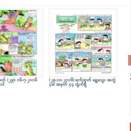
ှတ် (၂၉)၊ ၁၆-၇-၂၀၁၆
(၂၉-၁၀-၂၀၁၆) ရက်ထုတ် ရွှေသွေး အတွဲ
ာင်
၄၈၊ အမှတ် ၄၄ ထွက်ရှိ