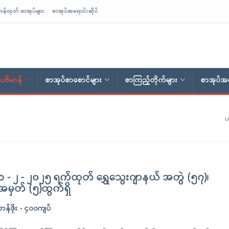
ာန်ထုတ် စာအုပ်များ
စာအုပ်အရောင်းဆိုင်
ေဗိမာန်
စာအုပ်စာစောင်များ
စာကြည့်တိုက်များ
စာအုပ်အရ
ပ
၁ - ၂ - ၂၀၂၅ ရက်ထုတ် ရွှေသွေးဂျာနယ် အတွဲ (၅၇)၊
အမှတ် (၅)ထွက်ရှိ
တန်ဖိုး - ၄၀၀ကျပ်