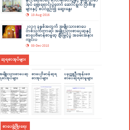
နိုင်ငံရေးစာပေ စာတမ်းဖတ်ပွဲနှင့် မိုးရာသီစာ
အုပ် ဈေးရောင်းပွဲတော် ဆောင်ရွက် ပြီးစီးမှု
များနှင့် စပ်လျဉ်း၍ ဆွေးနွေး
18-Aug-2016
၂၀၁၇ ခုနှစ်အတွက် အမျိုးသားစာပေ
တစ်သက်တာဆု၊ အမျိုးသားစာပေဆုနှင့်
စာပေဗိမာန်စာမူဆု ချီးမြှင့်ပွဲ အခမ်းအနား
ကျင်းပ
08-Dec-2018
ဆုရစာအုပ်များ
အမျိူးသားစာပေဆု
စာပေဗိမာန်ဆုရ
ပခုက္ကူဦးအုန်းဖေ
ရစာအုပ်များ
စာအုပ်များ
စာပေဆုရစာမူများ
စာပေဖွံ့ဖြိုးရေး