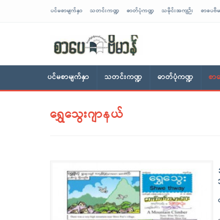
ပင်မစာမျက်နှာ
သတင်းကဏ္ဍ
ဓာတ်ပုံကဏ္ဍ
သမိုင်းအကျဉ်း
စာပေဗိမ
sarpaybeikman
ပင်မစာမျက်နှာ
သတင်းကဏ္ဍ
ဓာတ်ပုံကဏ္ဍ
စာပ
ရွှေသွေးဂျာနယ်