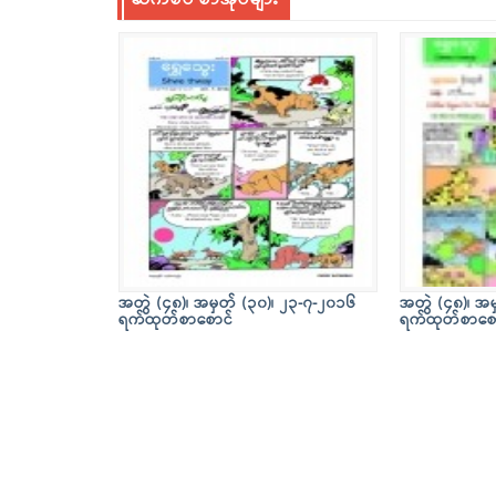
ဆက်စပ် စာအုပ်များ
အတွဲ (၄၈)၊ အမှတ် (၃၀)၊ ၂၃-၇-၂၀၁၆
အတွဲ (၄၈)၊ အမ
ရက်ထုတ်စာစောင်
ရက်ထုတ်စာစေ