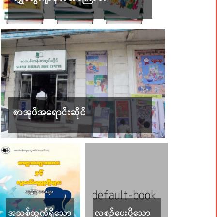
စာအုပ်အရောင်းဆိုင်
အသစ်ထွက်ရှိသော
လစဉ်ပေးပို့သော