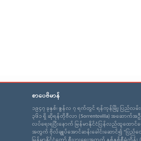
စာပေဗိမာန်
၁၉၄၇ ခုနှစ်၊ ဇွန်လ ၇ ရက်တွင် ရန်ကုန်မြို့၊ ပြည်လမ်
၃၆၁ ရှိ ဆိုရန်တိုဗီလာ (Sorrentovilla) အဆောက်အဦ
လပ်ရေးရပြီးနောက် မြန်မာနိုင်ငံပြန်လည်ထူထောင်ရ
အတွက် ဗိုလ်ချူပ်အောင်ဆန်းခေါင်းဆောင်၍ “ပြည်ထ
မြန်မာနိုင်ငံတော် စီးပွားရေးအတွက် နှစ်နှစ်စီမံကိန်း (