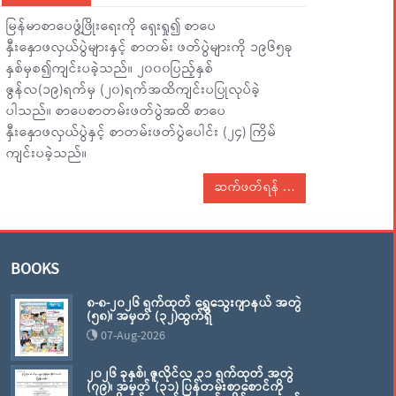
မြန်မာစာပေဖွံ့ဖြိုးရေးကို ရှေးရှု၍ စာပေ
နှီးနှောဖလှယ်ပွဲများနှင့် စာတမ်း ဖတ်ပွဲများကို ၁၉၆၅ခု
နှစ်မှစ၍ကျင်းပခဲ့သည်။ ၂၀၀၀ပြည့်နှစ်
ဇွန်လ(၁၉)ရက်မှ (၂၀)ရက်အထိကျင်းပပြုလုပ်ခဲ့
ပါသည်။ စာပေစာတမ်းဖတ်ပွဲအထိ စာပေ
နှီးနှောဖလှယ်ပွဲနှင့် စာတမ်းဖတ်ပွဲပေါင်း (၂၄) ကြိမ်
ကျင်းပခဲ့သည်။
ဆက်ဖတ်ရန်
BOOKS
၈-၈-၂၀၂၆ ရက်ထုတ် ရွှေသွေးဂျာနယ် အတွဲ
(၅၈)၊ အမှတ် (၃၂)ထွက်ရှိ
07-Aug-2026
၂၀၂၆ ခုနှစ်၊ ဇူလိုင်လ ၃၁ ရက်ထုတ် အတွဲ
(၇၉)၊ အမှတ် (၃၁) ပြန်တမ်းစာစောင်ကို