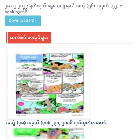
၂၈-၁၂-၂၀၂၄ ရက်ထုတ် ရွှေသွေးဂျာနယ် အတွဲ (၅၆)၊ အမှတ် (၅၂) e-
book ထွက်ရှိ
Download PDF
ဆက်စပ် စာအုပ်များ
အတွဲ (၄၈)၊ အမှတ် (၃၀)၊ ၂၃-၇-၂၀၁၆ ရက်ထုတ်စာစောင်