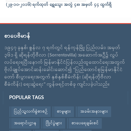
(၂၉-၁၀-၂၀၁၆) ရက်ထုတ် ရွှေသွေး အတွဲ ၄၈၊ အမှတ် ၄၄ ထွက်ရှိ
စာပေဗိမာန်
၁၉၄၇ ခုနှစ်၊ ဇွန်လ ၇ ရက်တွင် ရန်ကုန်မြို့၊ ပြည်လမ်း၊ အမှတ်
၃၆၁ ရှိ ဆိုရန်တိုဗီလာ (Sorrentovilla) အဆောက်အဦ၌ လွပ်
လပ်ရေးရပြီးနောက် မြန်မာနိုင်ငံပြန်လည်ထူထောင်ရေးအတွက်
ဗိုလ်ချူပ်အောင်ဆန်းခေါင်းဆောင်၍ “ပြည်ထောင်စုမြန်မာနိုင်ငံ
တော် စီးပွားရေးအတွက် နှစ်နှစ်စီမံကိန်း (ဆိုရန်တိုဗီလာ
စီမံကိန်း) ရေးဆွဲရေး” ကွန်ဖရင့်တစ်ခု ကျင်းပခဲ့ပါသည်။
POPULAR TAGS
ပြည်သူ့လက်စွဲစာစဉ်
စာမူများ
အခမ်းအနားများ
အရောင်းဌာန
ပြိုင်ပွဲများ
စာပေရေချမ်းစင်