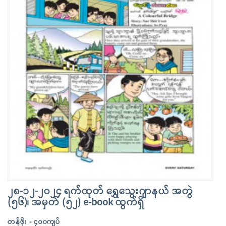
၂၈-၁၂-၂၀၂၄ ရက်ထုတ် ရွှေသွေးဂျာနယ် အတွဲ
(၅၆)၊ အမှတ် (၅၂) e-book ထွက်ရှိ
တန်ဖိုး - ၄၀၀ကျပ်