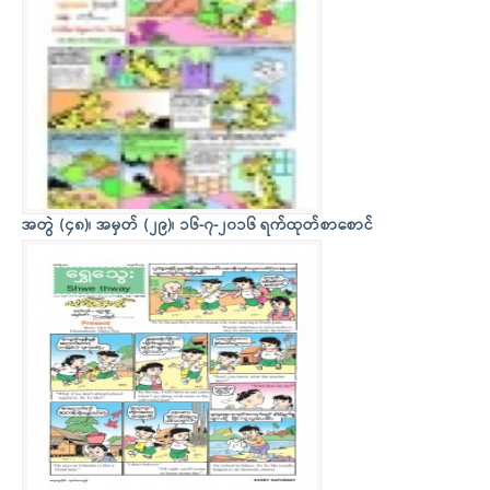
အတွဲ (၄၈)၊ အမှတ် (၂၉)၊ ၁၆-၇-၂၀၁၆ ရက်ထုတ်စာစောင်