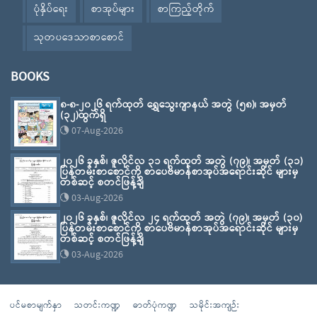
ပုံနှိပ်ရေး
စာအုပ်များ
စာကြည့်တိုက်
သုတပဒေသာစာစောင်
BOOKS
၈-၈-၂၀၂၆ ရက်ထုတ် ရွှေသွေးဂျာနယ် အတွဲ (၅၈)၊ အမှတ်
(၃၂)ထွက်ရှိ
07-Aug-2026
၂၀၂၆ ခုနှစ်၊ ဇူလိုင်လ ၃၁ ရက်ထုတ် အတွဲ (၇၉)၊ အမှတ် (၃၁)
ပြန်တမ်းစာစောင်ကို စာပေဗိမာန်စာအုပ်အရောင်းဆိုင် များမှ
တစ်ဆင့် စတင်ဖြန့်ချိ
03-Aug-2026
၂၀၂၆ ခုနှစ်၊ ဇူလိုင်လ ၂၄ ရက်ထုတ် အတွဲ (၇၉)၊ အမှတ် (၃၀)
ပြန်တမ်းစာစောင်ကို စာပေဗိမာန်စာအုပ်အရောင်းဆိုင် များမှ
တစ်ဆင့် စတင်ဖြန့်ချိ
03-Aug-2026
ပင်မစာမျက်နှာ
သတင်းကဏ္ဍ
ဓာတ်ပုံကဏ္ဍ
သမိုင်းအကျဉ်း