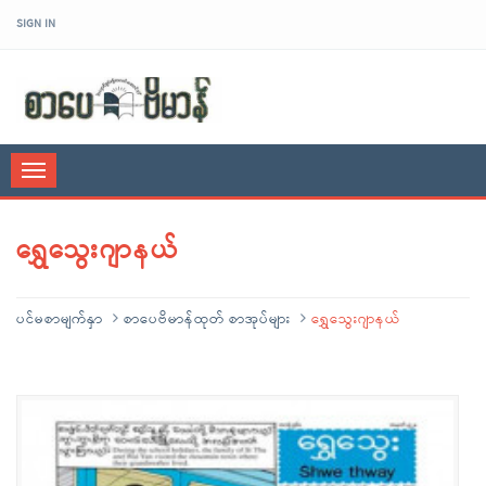
SIGN IN
sarpaybeikman
Toggle
navigation
ရွှေသွေးဂျာနယ်
ပင်မစာမျက်နှာ
စာပေဗိမာန်ထုတ် စာအုပ်များ
ရွှေသွေးဂျာနယ်