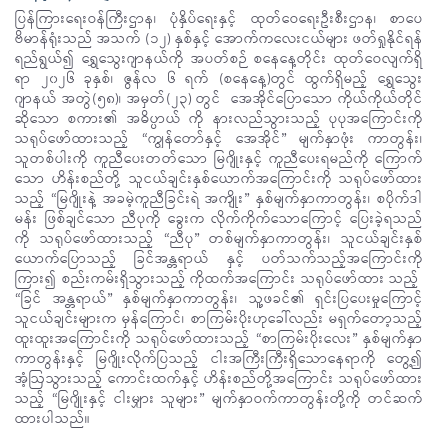
ပြန်ကြားရေးဝန်ကြီးဌာန၊ ပုံနှိပ်ရေးနှင့် ထုတ်ဝေရေးဦးစီးဌာန၊ စာပေ
ဗိမာန်ရုံးသည် အသက် (၁၂) နှစ်နှင့် အောက်ကလေးငယ်များ ဖတ်ရှုနိုင်ရန်
ရည်ရွယ်၍ ရွှေသွေးဂျာနယ်ကို အပတ်စဉ် စနေနေ့တိုင်း ထုတ်ဝေလျက်ရှိ
ရာ ၂၀၂၆ ခုနှစ်၊ ဇွန်လ ၆ ရက် (စနေနေ့)တွင် ထွက်ရှိမည့် ရွှေသွေး
ဂျာနယ် အတွဲ(၅၈)၊ အမှတ်(၂၃) တွင် အေအိုင်ပြောသော ကိုယ်ကိုယ်တိုင်
ဆိုသော စကား၏ အဓိပ္ပာယ် ကို နားလည်သွားသည့် ပုပုအကြောင်းကို
သရုပ်ဖော်ထားသည့် “ကျွန်တော်နှင့် အေအိုင်” မျက်နှာဖုံး ကာတွန်း၊
သူတစ်ပါးကို ကူညီပေးတတ်သော မြဂျိုးနှင့် ကူညီပေးရမည်ကို ကြောက်
သော ဟိန်းစည်တို့ သူငယ်ချင်းနှစ်ယောက်အကြောင်းကို သရုပ်ဖော်ထား
သည့် “မြဂျိုးနဲ့ အခမဲ့ကူညီခြင်းရဲ အကျိုး” နှစ်မျက်နှာကာတွန်း၊ စပိုက်ဒါ
မန်း ဖြစ်ချင်သော ညီပုကို ခွေးက လိုက်ကိုက်သောကြောင့် ပြေးခဲ့ရသည်
ကို သရုပ်ဖော်ထားသည့် “ညီပု” တစ်မျက်နှာကာတွန်း၊ သူငယ်ချင်းနှစ်
ယောက်ပြောသည့် ခြင်အန္တရာယ် နှင့် ပတ်သက်သည့်အကြောင်းကို
ကြား၍ စည်းကမ်းရှိသွားသည့် ကိုထက်အကြောင်း သရုပ်ဖော်ထား သည့်
“ခြင် အန္တရာယ်” နှစ်မျက်နှာကာတွန်း၊ သူ့ဖခင်၏ ရှင်းပြပေးမှုကြောင့်
သူငယ်ချင်းများက မှန်ကြောင်၊ စာကြမ်းပိုးဟုခေါ်လည်း မရှက်တော့သည့်
ထူးထူးအကြောင်းကို သရုပ်ဖော်ထားသည့် “စာကြမ်းပိုးလေး” နှစ်မျက်နှာ
ကာတွန်းနှင့် မြဂျိုးလိုက်ပြသည့် ငါးအကြီးကြီးရှိသောနေရာကို တွေ့၍
အံ့ဩသွားသည့် ကောင်းထက်နှင့် ဟိန်းစည်တို့အကြောင်း သရုပ်ဖော်ထား
သည့် “မြဂျိုးနှင့် ငါးမျှား သူများ” မျက်နှာဝက်ကာတွန်းတို့ကို တင်ဆက်
ထားပါသည်။