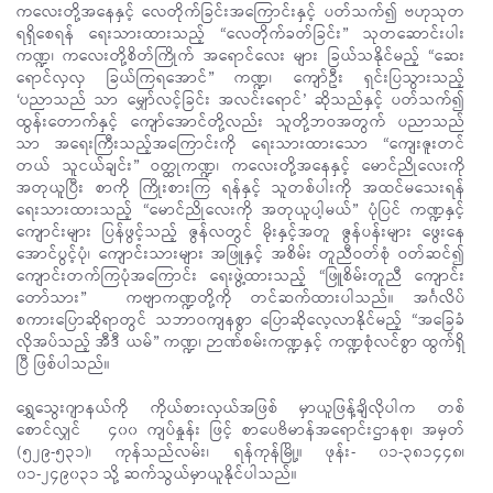
ကလေးတို့အနေနှင့် လေတိုက်ခြင်းအကြောင်းနှင့် ပတ်သက်၍ ဗဟုသုတ
ရရှိစေရန် ရေးသားထားသည့် “လေတိုက်ခတ်ခြင်း” သုတဆောင်းပါး
ကဏ္ဍ၊ ကလေးတို့စိတ်ကြိုက် အရောင်လေး များ ခြယ်သနိုင်မည့် “ဆေး
ရောင်လှလှ ခြယ်ကြရအောင်” ကဏ္ဍ၊ ကျော်ဦး ရှင်းပြသွားသည့်
‘ပညာသည် သာ မျှော်လင့်ခြင်း အလင်းရောင်’ ဆိုသည်နှင့် ပတ်သက်၍
ထွန်းတောက်နှင့် ကျော်အောင်တို့လည်း သူတို့ဘဝအတွက် ပညာသည်
သာ အရေးကြီးသည့်အကြောင်းကို ရေးသားထားသော “ကျေးဇူးတင်
တယ် သူငယ်ချင်း” ဝတ္ထုကဏ္ဍ၊ ကလေးတို့အနေနှင့် မောင်ညိုလေးကို
အတုယူပြီး စာကို ကြိုးစားကြ ရန်နှင့် သူတစ်ပါးကို အထင်မသေးရန်
ရေးသားထားသည့် “မောင်ညိုလေးကို အတုယူပါ့မယ်” ပုံပြင် ကဏ္ဍနှင့်
ကျောင်းများ ပြန်ဖွင့်သည့် ဇွန်လတွင် မိုးနှင့်အတူ ဇွန်ပန်းများ ဖွေးနေ
အောင်ပွင့်ပုံ၊ ကျောင်းသားများ အဖြူနှင့် အစိမ်း တူညီဝတ်စုံ ဝတ်ဆင်၍
ကျောင်းတက်ကြပုံအကြောင်း ရေးဖွဲ့ထားသည့် “ဖြူစိမ်းတူညီ ကျောင်း
တော်သား” ကဗျာကဏ္ဍတို့ကို တင်ဆက်ထားပါသည်။
အင်္ဂလိပ်
စကားပြောဆိုရာတွင် သဘာဝကျနစွာ ပြောဆိုလေ့လာနိုင်မည့် “အခြေခံ
လိုအပ်သည့် အီဒီ ယမ်” ကဏ္ဍ၊ ဉာဏ်စမ်းကဏ္ဍနှင့် ကဏ္ဍစုံလင်စွာ ထွက်ရှိ
ပြီ ဖြစ်ပါသည်။
ရွှေသွေးဂျာနယ်ကို ကိုယ်စားလှယ်အဖြစ် မှာယူဖြန့်ချိလိုပါက တစ်
စောင်လျှင် ၄၀၀ ကျပ်နှုန်း ဖြင့် စာပေဗိမာန်အရောင်းဌာနစု၊ အမှတ်
(၅၂၉-၅၃၁)၊ ကုန်သည်လမ်း၊ ရန်ကုန်မြို့။ ဖုန်း- ၀၁-၃၈၁၄၄၈၊
၀၁-၂၄၉၀၃၁ သို့ ဆက်သွယ်မှာယူနိုင်ပါသည်။