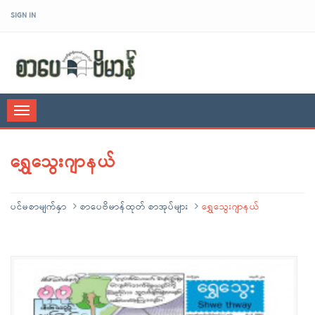
SIGN IN
sarpaybeikman
Toggle
navigation
ရွှေသွေးဂျာနယ်
ပင်မစာမျက်နှာ
စာပေဗိမာန်ထုတ် စာအုပ်များ
ရွှေသွေးဂျာနယ်