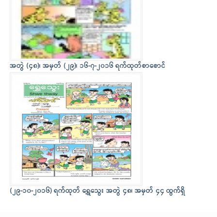
အတွဲ (၄၈)၊ အမှတ် (၂၉)၊ ၁၆-၇-၂၀၁၆ ရက်ထုတ်စာစောင်
(၂၉-၁၀-၂၀၁၆) ရက်ထုတ် ရွှေသွေး အတွဲ ၄၈၊ အမှတ် ၄၄ ထွက်ရှိ