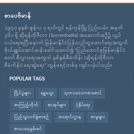
စာပေဗိမာန်
၁၉၄၇ ခုနှစ်၊ ဇွန်လ ၇ ရက်တွင် ရန်ကုန်မြို့၊ ပြည်လမ်း၊ အမှတ်
၃၆၁ ရှိ ဆိုရန်တိုဗီလာ (Sorrentovilla) အဆောက်အဦ၌ လွပ်
လပ်ရေးရပြီးနောက် မြန်မာနိုင်ငံပြန်လည်ထူထောင်ရေးအတွက်
ဗိုလ်ချူပ်အောင်ဆန်းခေါင်းဆောင်၍ “ပြည်ထောင်စုမြန်မာနိုင်ငံ
တော် စီးပွားရေးအတွက် နှစ်နှစ်စီမံကိန်း (ဆိုရန်တိုဗီလာ
စီမံကိန်း) ရေးဆွဲရေး” ကွန်ဖရင့်တစ်ခု ကျင်းပခဲ့ပါသည်။
POPULAR TAGS
ပြိုင်ပွဲများ
ရွှေသွေး
သုတပဒေသာစာစောင်
စာကြည့်တိုက်
စာအုပ်များ
ပုံနှိပ်ရေး
ပြည်သူ့လက်စွဲစာစဉ်
အရောင်းဌာန
စာမူများ
စာပေရေချမ်းစင်