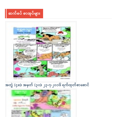
ဆက်စပ် စာအုပ်များ
အတွဲ (၄၈)၊ အမှတ် (၃၀)၊ ၂၃-၇-၂၀၁၆ ရက်ထုတ်စာစောင်