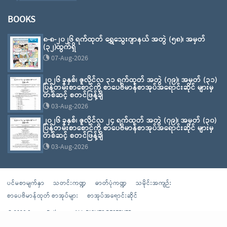
BOOKS
၈-၈-၂၀၂၆ ရက်ထုတ် ရွှေသွေးဂျာနယ် အတွဲ (၅၈)၊ အမှတ်
(၃၂)ထွက်ရှိ
07-Aug-2026
၂၀၂၆ ခုနှစ်၊ ဇူလိုင်လ ၃၁ ရက်ထုတ် အတွဲ (၇၉)၊ အမှတ် (၃၁)
ပြန်တမ်းစာစောင်ကို စာပေဗိမာန်စာအုပ်အရောင်းဆိုင် များမှ
တစ်ဆင့် စတင်ဖြန့်ချိ
03-Aug-2026
၂၀၂၆ ခုနှစ်၊ ဇူလိုင်လ ၂၄ ရက်ထုတ် အတွဲ (၇၉)၊ အမှတ် (၃၀)
ပြန်တမ်းစာစောင်ကို စာပေဗိမာန်စာအုပ်အရောင်းဆိုင် များမှ
တစ်ဆင့် စတင်ဖြန့်ချိ
03-Aug-2026
ပင်မစာမျက်နှာ
သတင်းကဏ္ဍ
ဓာတ်ပုံကဏ္ဍ
သမိုင်းအကျဉ်း
စာပေဗိမာန်ထုတ် စာအုပ်များ
စာအုပ်အရောင်းဆိုင်
© 2026 Sarpay Beikman - ALL RIGHTS RESERVED