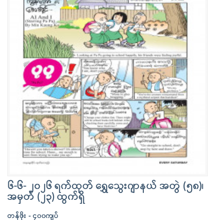
၆-၆- ၂၀၂၆ ရက်ထုတ် ရွှေသွေးဂျာနယ် အတွဲ (၅၈)၊
အမှတ် (၂၃) ထွက်ရှိ
တန်ဖိုး - ၄၀၀ကျပ်