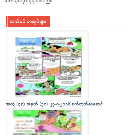
ဆက်သွယ်မှာယူနိုင်ပါသည်။
ဆက်စပ် စာအုပ်များ
အတွဲ (၄၈)၊ အမှတ် (၃၀)၊ ၂၃-၇-၂၀၁၆ ရက်ထုတ်စာစောင်