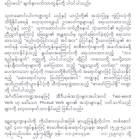
ပြောမယ်” မျက်နှာဝက်ကာတွန်းတို့ ပါဝင်ပါသည်။
သုတဆောင်းပါးကဏ္ဍတွင် ယဉ်နှင့် ယာဉ်တို့၏ အသုံးပြုမှု ကွဲပြားပုံကို
သိရှိနိုင်စေရန် ဗဟုသုတရဖွယ် ဥပမာဝါကျများနှင့် ရေးသားထားသည့်
“ယဉ်နှင့် ယာဉ်” သုတဆောင်းပါး၊ ဝက်ညီနောင် သုံးကောင်၏ စည်းလုံး
ညီညွတ်မှုကြောင့် မြေခွေး၏ အန္တရာယ်မှ လွတ်မြောက်ခဲ့ရပုံကို ရေးသား
ထားသည့် “စည်းလုံးခြင်းသည် အင်အား” ပုံပြင်နှင့် ဦးလေးဖြစ်သူ၏ စာ
ဖတ်ရန် လမ်းညွှန်တိုက်တွန်းမှုကြောင့် စာစီစာကုံးများကို အခက်အခဲမရှိ
ရေးသားနိုင်ခဲ့သည့် နွယ်မာအကြောင်းကို ရေးသားထားသည့် “ဘဝ
ရည်မှန်းချက်” ဝတ္ထုတို့ ပါဝင်ပါသည်။ ထို့ပြင် ကလေးတို့ ပေးပို့သော
ပန်းချီလက်ရာများကို ဖော်ပြထား သည့် “ရွှေသွေးတို့ လက်ရာ” ကဏ္ဍ၊
ပေးထားသော ရုပ်ပုံကို ကလေးတို့စိတ်ကြိုက် အရောင်များဖြင့် ခြယ်သနိုင်
မည့် “ဆေးရောင်လှလှ ခြယ်ကြရအောင်” ကဏ္ဍနှင့် စာဖတ်ခြင်းဖြင့်
အသိဉာဏ်တိုးပွားနိုင်ပုံကို သီကုံးရေးဖွဲ့ထားသည့် “စာဖတ်ကြပါစို့” ကဗျာ
တို့ ပါဝင်ပါသည်။
အင်္ဂလိပ်စာကဏ္ဍအနေဖြင့် အီဒီယမ်အသုံးများအပါအဝင် Two-word
Verb ဟု ခေါ်သော Phrasal Verb များ၏ အသုံးများနှင့် ပတ်သက်သည်
များကို လေ့လာမှတ်သားနိုင်မည် ဖြစ်ပါသည်။
ရွှေသွေးဂျာနယ်ကို ကိုယ်စားလှယ်အဖြစ် မှာယူဖြန့်ချိလိုပါက တစ်စောင်
လျှင် ၄၀၀ ကျပ်နှုန်းဖြင့် စာပေဗိမာန်အရောင်းဌာနစု၊ အမှတ် (၅၂၉-၅၃၁)၊
ကုန်သည်လမ်း၊ ရန်ကုန်မြို့။ ဖုန်း- ၀၁-၃၈၁၄၄၈၊ ၀၁-၂၄၉၀၃၁ သို့