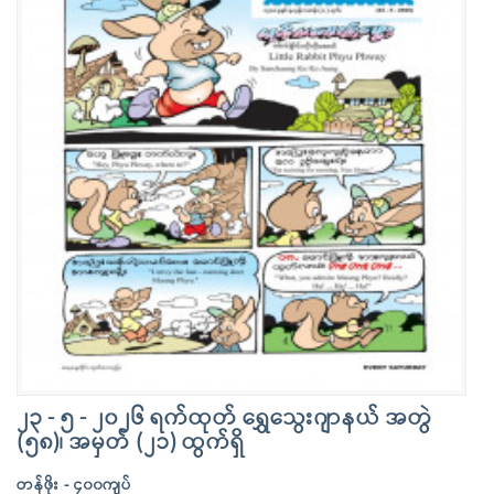
၂၃ - ၅ - ၂၀၂၆ ရက်ထုတ် ရွှေသွေးဂျာနယ် အတွဲ
(၅၈)၊ အမှတ် (၂၁) ထွက်ရှိ
တန်ဖိုး - ၄၀၀ကျပ်