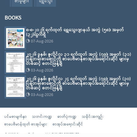
စာမူများ
ရွှေသွေး
BOOKS
၈-၈-၂၀၂၆ ရက်ထုတ် ရွှေသွေးဂျာနယ် အတွဲ (၅၈)၊ အမှတ်
(၃၂)ထွက်ရှိ
07-Aug-2026
၂၀၂၆ ခုနှစ်၊ ဇူလိုင်လ ၃၁ ရက်ထုတ် အတွဲ (၇၉)၊ အမှတ် (၃၁)
ပြန်တမ်းစာစောင်ကို စာပေဗိမာန်စာအုပ်အရောင်းဆိုင် များမှ
တစ်ဆင့် စတင်ဖြန့်ချိ
03-Aug-2026
၂၀၂၆ ခုနှစ်၊ ဇူလိုင်လ ၂၄ ရက်ထုတ် အတွဲ (၇၉)၊ အမှတ် (၃၀)
ပြန်တမ်းစာစောင်ကို စာပေဗိမာန်စာအုပ်အရောင်းဆိုင် များမှ
တစ်ဆင့် စတင်ဖြန့်ချိ
03-Aug-2026
ပင်မစာမျက်နှာ
သတင်းကဏ္ဍ
ဓာတ်ပုံကဏ္ဍ
သမိုင်းအကျဉ်း
စာပေဗိမာန်ထုတ် စာအုပ်များ
စာအုပ်အရောင်းဆိုင်
© 2026 Sarpay Beikman - ALL RIGHTS RESERVED