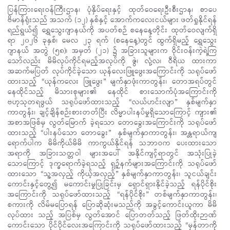
ပြန်ကြားရေးဝန်ကြီးဌာန၊ ပုံနှိပ်ရေးနှင့် ထုတ်ဝေရေးဦးစီးဌာန၊ စာပေ
ဗိမာန်ရုံးသည် အသက် (၁၂) နှစ်နှင့် အောက်ကလေးငယ်များ ဖတ်ရှုနိုင်ရန်
ရည်ရွယ်၍ ရွှေသွေးဂျာနယ်ကို အပတ်စဉ် စနေနေ့တိုင်း ထုတ်ဝေလျက်ရှိ
ရာ ၂၀၂၆ ခုနှစ်၊ မေလ ၂၃ ရက် (စနေနေ့)တွင် ထွက်ရှိမည့် ရွှေသွေး
ဂျာနယ် အတွဲ (၅၈)၊ အမှတ် (၂၁) ၌ အခြားသူများက ဝိုင်းဝန်းကဲ့ရဲ့ကြ
သော်လည်း မိမိလုပ်ကိုင်ရမည့်အလုပ်ကို ဇွဲ၊ လုံ့လ၊ ဝီရိယ ထားကာ
အဆက်မပြတ် လုပ်ကိုင်ခဲ့သော ယုန်လေးဖြူဖွေးအကြောင်းကို သရုပ်ဖော်
ထားသည့် “ယုန်ကလေး ဖြူဖွေး” မျက်နှာဖုံးကာတွန်း၊ တောအရပ်တွင်
နေထိုင်သည့် မိသားစုများ၏ နေထိုင် စားသောက်ပုံအကြောင်းကို
ဗဟုသုတရဖွယ် သရုပ်ဖော်ထားသည့် “လယ်ဟင်းလျာ” နှစ်မျက်နှာ
ကာတွန်း၊ ချင့်ချိန်စဉ်းစားတတ်ပြီး လိမ္မာပါးနပ်မှုရှိသောကြောင့် ကျား၏
အစာအဖြစ်မှ လွတ်မြောက် ခဲ့ရသော တောခွေးအကြောင်းကို သရုပ်ဖော်
ထားသည့် “ပါးနပ်သော တောခွေး” နှစ်မျက်နှာကာတွန်း၊ အန္တရာယ်ကျ
ရောက်ပါက မိမိကိုယ်မိမိ ကာကွယ်နိုင်ရန် သဘာဝက ပေးထားသော
အရာကို အခြားသတ္တဝါ များအပေါ် အနိုင်ကျင့်ရာတွင် အသုံးပြုခဲ့
သောကြောင့် ဒုက္ခရောက်ခဲ့ရသည့် ရှဉ့်နက်များအကြောင်းကို သရုပ်ဖော်
ထားသော “သူ့အလှည့် ကိုယ့်အလှည့်” နှစ်မျက်နှာကာတွန်း၊ သူငယ်ချင်း
ကောင်းနှင့်တွေ့၍ မကောင်းမှုပြုခြင်းမှ ရှောင်ရှားနိုင်ခဲ့သည့် ရန်ပိုင်စိုး
အကြောင်းကို သရုပ်ဖော်ထားသည့် “ရန်ပိုင်စိုး” တစ်မျက်နှာကာတွန်း၊
စကားကို လိမ်မပြောရန် ပြောဆိုဆုံးမသည်ကို အခွင့်ကောင်းယူကာ မိမိ
လုပ်ထား သည့် အပြစ်မှ လွတ်အောင် ပြောတတ်သည့် ဖြတ်ထိုးဉာဏ်
ကောင်းသော ပိုင်ပိုင်လေးအကြောင်းကို သရုပ်ဖော်ထားသည့် “မှန်တာကို