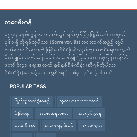
စာပေဗိမာန်
၁၉၄၇ ခုနှစ်၊ ဇွန်လ ၇ ရက်တွင် ရန်ကုန်မြို့၊ ပြည်လမ်း၊ အမှတ်
၃၆၁ ရှိ ဆိုရန်တိုဗီလာ (Sorrentovilla) အဆောက်အဦ၌ လွပ်
လပ်ရေးရပြီးနောက် မြန်မာနိုင်ငံပြန်လည်ထူထောင်ရေးအတွက်
ဗိုလ်ချူပ်အောင်ဆန်းခေါင်းဆောင်၍ “ပြည်ထောင်စုမြန်မာနိုင်ငံ
တော် စီးပွားရေးအတွက် နှစ်နှစ်စီမံကိန်း (ဆိုရန်တိုဗီလာ
စီမံကိန်း) ရေးဆွဲရေး” ကွန်ဖရင့်တစ်ခု ကျင်းပခဲ့ပါသည်။
POPULAR TAGS
ပြည်သူ့လက်စွဲစာစဉ်
သုတပဒေသာစာစောင်
ပုံနှိပ်ရေး
အခမ်းအနားများ
အရောင်းဌာန
စာပေဗိမာန်
စာပေရေချမ်းစင်
စာအုပ်များ