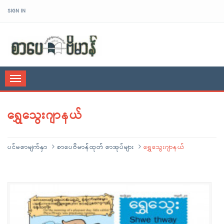
SIGN IN
sarpaybeikman
Toggle
navigation
ရွှေသွေးဂျာနယ်
ပင်မစာမျက်နှာ
စာပေဗိမာန်ထုတ် စာအုပ်များ
ရွှေသွေးဂျာနယ်