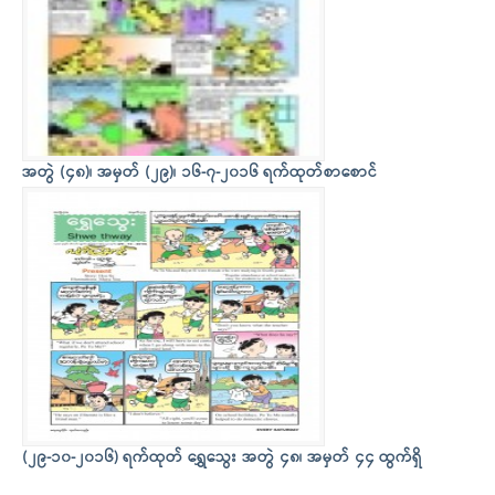
အတွဲ (၄၈)၊ အမှတ် (၂၉)၊ ၁၆-၇-၂၀၁၆ ရက်ထုတ်စာစောင်
(၂၉-၁၀-၂၀၁၆) ရက်ထုတ် ရွှေသွေး အတွဲ ၄၈၊ အမှတ် ၄၄ ထွက်ရှိ