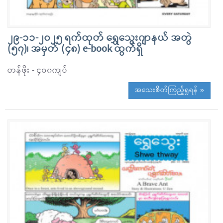
၂၉-၁၁-၂၀၂၅ ရက်ထုတ် ရွှေသွေးဂျာနယ် အတွဲ
(၅၇)၊ အမှတ် (၄၈) e-book ထွက်ရှိ
တန်ဖိုး - ၄၀၀ကျပ်
အသေးစိတ်ကြည့်ရှုရန် »