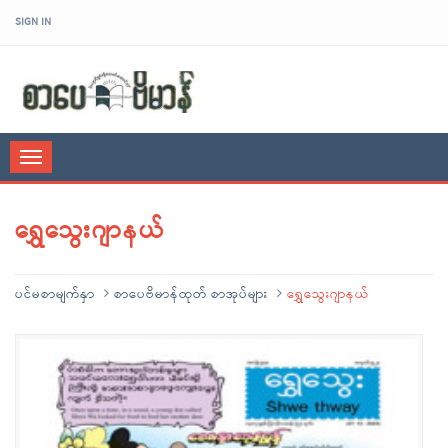
SIGN IN
sarpaybeikman
Toggle
navigation
ရွှေသွေးဂျာနယ်
ပင်မစာမျက်နှာ
စာပေဗိမာန်ထုတ် စာအုပ်များ
ရွှေသွေးဂျာနယ်