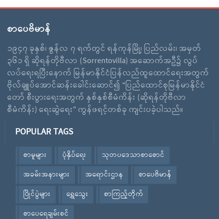
စာပေဗိမာန်
၁၉၄၇ ခုနှစ်၊ ဇွန်လ ၇ ရက်တွင် ရန်ကုန်မြို့၊ ပြည်လမ်း၊ အမှတ်
၃၆၁ ရှိ ဆိုရန်တိုဗီလာ (Sorrentovilla) အဆောက်အဦ၌ လွပ်
လပ်ရေးရပြီးနောက် မြန်မာနိုင်ငံပြန်လည်ထူထောင်ရေးအတွက်
ဗိုလ်ချူပ်အောင်ဆန်းခေါင်းဆောင်၍ “ပြည်ထောင်စုမြန်မာနိုင်ငံ
တော် စီးပွားရေးအတွက် နှစ်နှစ်စီမံကိန်း (ဆိုရန်တိုဗီလာ
စီမံကိန်း) ရေးဆွဲရေး” ကွန်ဖရင့်တစ်ခု ကျင်းပခဲ့ပါသည်။
POPULAR TAGS
စာမူများ
ပုံနှိပ်ရေး
သုတပဒေသာစာစောင်
အခမ်းအနားများ
အရောင်းဌာန
စာပေဗိမာန်
ပြိုင်ပွဲများ
ရွှေသွေး
စာကြည့်တိုက်
စာပေရေချမ်းစင်