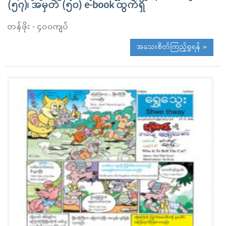
(၅၇)၊ အမှတ် (၅၀) e-book ထွက်ရှိ
တန်ဖိုး - ၄၀၀ကျပ်
အသေးစိတ်ကြည့်ရှုရန် »