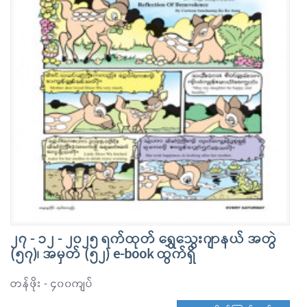
၂၇ - ၁၂ - ၂၀၂၅ ရက်ထုတ် ရွှေသွေးဂျာနယ် အတွဲ
(၅၇)၊ အမှတ် (၅၂) e-book ထွက်ရှိ
တန်ဖိုး - ၄၀၀ကျပ်