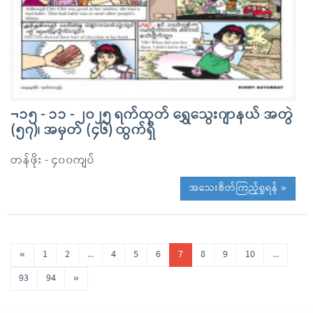
¬၁၅ - ၁၁ - ၂၀၂၅ ရက်ထုတ် ရွှေသွေးဂျာနယ် အတွဲ
(၅၇)၊ အမှတ် (၄၆) ထွက်ရှိ
တန်ဖိုး - ၄၀၀ကျပ်
အသေးစိတ်ကြည့်ရှုရန် »
«
1
2
...
4
5
6
7
8
9
10
...
93
94
»