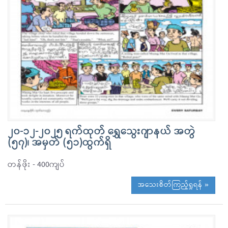
၂၀-၁၂-၂၀၂၅ ရက်ထုတ် ရွှေသွေးဂျာနယ် အတွဲ
(၅၇)၊ အမှတ် (၅၁)ထွက်ရှိ
တန်ဖိုး - 400ကျပ်
အသေးစိတ်ကြည့်ရှုရန် »