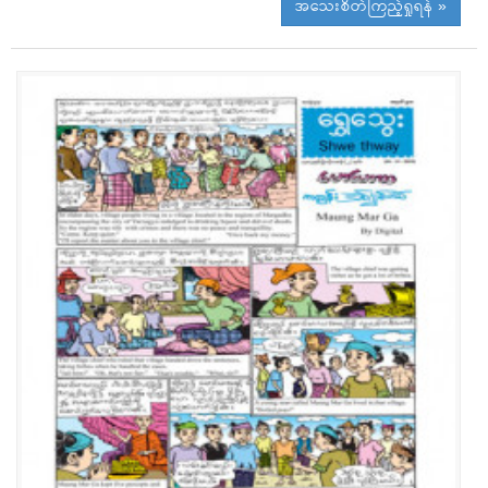
အသေးစိတ်ကြည့်ရှုရန် »