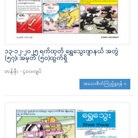
၁၃-၁၂-၂၀၂၅ ရက်ထုတ် ရွှေသွေးဂျာနယ် အတွဲ
(၅၇)၊ အမှတ် (၅၀)ထွက်ရှိ
တန်ဖိုး - ၄၀၀ကျပ်
အသေးစိတ်ကြည့်ရှုရန် »