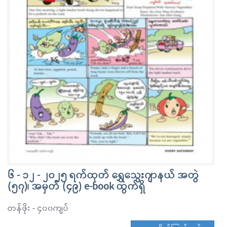
၆ - ၁၂ - ၂၀၂၅ ရက်ထုတ် ရွှေသွေးဂျာနယ် အတွဲ
(၅၇)၊ အမှတ် (၄၉) e-book ထွက်ရှိ
တန်ဖိုး - ၄၀၀ကျပ်