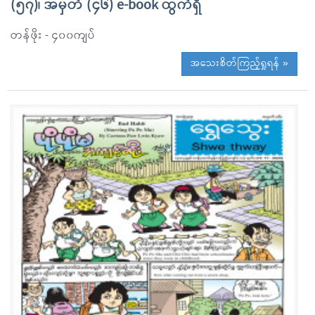
(၅၇)၊ အမှတ် (၄၆) e-book ထွက်ရှိ
တန်ဖိုး - ၄၀၀ကျပ်
အသေးစိတ်ကြည့်ရှုရန် »