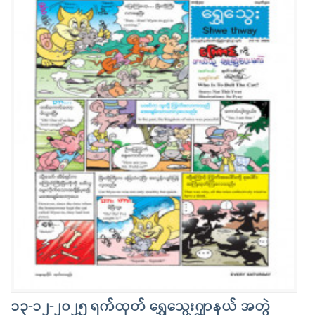
၁၃-၁၂-၂၀၂၅ ရက်ထုတ် ရွှေသွေးဂျာနယ် အတွဲ