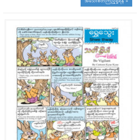
အသေးစိတ်ကြည့်ရှုရန် »