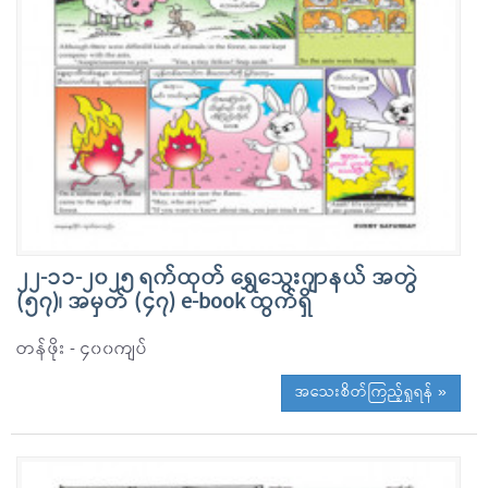
၂၂-၁၁-၂၀၂၅ ရက်ထုတ် ရွှေသွေးဂျာနယ် အတွဲ
(၅၇)၊ အမှတ် (၄၇) e-book ထွက်ရှိ
တန်ဖိုး - ၄၀၀ကျပ်
အသေးစိတ်ကြည့်ရှုရန် »