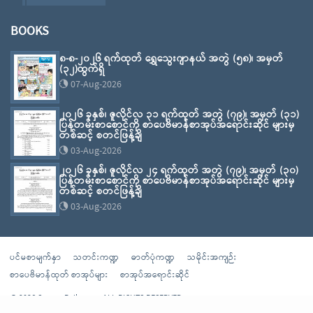
BOOKS
၈-၈-၂၀၂၆ ရက်ထုတ် ရွှေသွေးဂျာနယ် အတွဲ (၅၈)၊ အမှတ်
(၃၂)ထွက်ရှိ
07-Aug-2026
၂၀၂၆ ခုနှစ်၊ ဇူလိုင်လ ၃၁ ရက်ထုတ် အတွဲ (၇၉)၊ အမှတ် (၃၁)
ပြန်တမ်းစာစောင်ကို စာပေဗိမာန်စာအုပ်အရောင်းဆိုင် များမှ
တစ်ဆင့် စတင်ဖြန့်ချိ
03-Aug-2026
၂၀၂၆ ခုနှစ်၊ ဇူလိုင်လ ၂၄ ရက်ထုတ် အတွဲ (၇၉)၊ အမှတ် (၃၀)
ပြန်တမ်းစာစောင်ကို စာပေဗိမာန်စာအုပ်အရောင်းဆိုင် များမှ
တစ်ဆင့် စတင်ဖြန့်ချိ
03-Aug-2026
ပင်မစာမျက်နှာ
သတင်းကဏ္ဍ
ဓာတ်ပုံကဏ္ဍ
သမိုင်းအကျဉ်း
စာပေဗိမာန်ထုတ် စာအုပ်များ
စာအုပ်အရောင်းဆိုင်
© 2026 Sarpay Beikman - ALL RIGHTS RESERVED