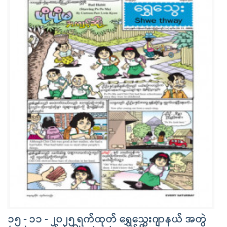
၁၅ - ၁၁ - ၂၀၂၅ ရက်ထုတ် ရွှေသွေးဂျာနယ် အတွဲ