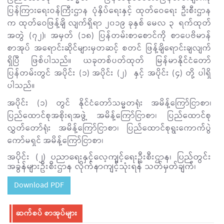
ပြန်ကြားရေးဝန်ကြီးဌာန ပုံနှိပ်ရေးနှင့် ထုတ်ဝေရေး ဦးစီးဌာန
က ထုတ်ဝေဖြန့်ချိ လျက်ရှိရာ ၂၀၁၉ ခုနှစ် မေလ ၃
ရက်ထုတ်
အတွဲ (၇၂)၊ အမှတ် (၁၈) ပြန်တမ်းစာစောင်ကို စာပေဗိမာန်
စာအုပ် အရောင်းဆိုင်များမှတဆင့် စတင် ဖြန့်ချိရောင်းချလျက်
ရှိပြီ ဖြစ်ပါသည်။ ယခုတစ်ပတ်ထုတ် မြန်မာနိုင်ငံတော်
ပြန်တမ်းတွင် အပိုင်း (၁) အပိုင်း (၂)
နှင့် အပိုင်း (၄) တို့ ပါရှိ
ပါသည်။
အပိုင်း (၁) တွင် နိုင်ငံတော်သမ္မတရုံး အမိန့်ကြော်ငြာစာ၊
ပြည်ထောင်စုအစိုးရအဖွဲ့ အမိန့်ကြော်ငြာစာ၊ ပြည်ထောင်စု
လွှတ်တော်ရုံး အမိန့်ကြော်ငြာစာ၊ ပြည်ထောင်စုရွးကောက်ပွဲ
ကော်မရှင် အမိန့်ကြော်ငြာစာ၊
အပိုင်း (၂) ပညာရေးနှင့်လေ့ကျင့်ရေးဦးစီးဌာန၊ ပြည်တွင်း
အခွန်များဦးစီးဌာန လိုက်နာကျင့်သုံးရန် သတ်မှတ်ချက်၊
Download PDF
ဆက်စပ် စာအုပ်များ