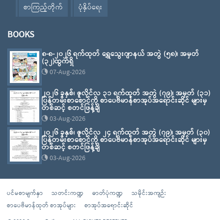
စာကြည့်တိုက်
ပုံနှိပ်ရေး
BOOKS
၈-၈-၂၀၂၆ ရက်ထုတ် ရွှေသွေးဂျာနယ် အတွဲ (၅၈)၊ အမှတ်
(၃၂)ထွက်ရှိ
07-Aug-2026
၂၀၂၆ ခုနှစ်၊ ဇူလိုင်လ ၃၁ ရက်ထုတ် အတွဲ (၇၉)၊ အမှတ် (၃၁)
ပြန်တမ်းစာစောင်ကို စာပေဗိမာန်စာအုပ်အရောင်းဆိုင် များမှ
တစ်ဆင့် စတင်ဖြန့်ချိ
03-Aug-2026
၂၀၂၆ ခုနှစ်၊ ဇူလိုင်လ ၂၄ ရက်ထုတ် အတွဲ (၇၉)၊ အမှတ် (၃၀)
ပြန်တမ်းစာစောင်ကို စာပေဗိမာန်စာအုပ်အရောင်းဆိုင် များမှ
တစ်ဆင့် စတင်ဖြန့်ချိ
03-Aug-2026
ပင်မစာမျက်နှာ
သတင်းကဏ္ဍ
ဓာတ်ပုံကဏ္ဍ
သမိုင်းအကျဉ်း
စာပေဗိမာန်ထုတ် စာအုပ်များ
စာအုပ်အရောင်းဆိုင်