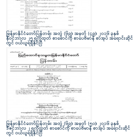
မြန်မာနိုင်ငံတော်ပြန်တမ်း အတွဲ (၆၉)၊ အမှတ် (၄၉)၊ ၂၀၁၆ ခုနှစ်
နိုဝင်ဘာလ ၂၅ ရက်ထုတ် စာစောင်ကို စာပေဗိမာန် စာအုပ် အရောင်းဆိုင်
တွင် ဝယ်ယူရရှိနိုင်ပြီ
မြန်မာနိုင်ငံတော်ပြန်တမ်း အတွဲ (၆၉)၊ အမှတ် (၅၀)၊ ၂၀၁၆ ခုနှစ်
ဒီဇင်ဘာလ ၂ ရက်ထုတ် စာစောင်ကို စာပေဗိမာန် စာအုပ် အရောင်းဆိုင်
တွင် ဝယ်ယူရရှိနိုင်ပြီ