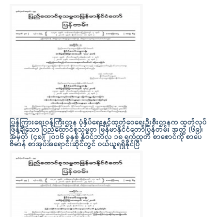
ပြန်ကြားရေးဝန်ကြီးဌာန ပုံနှိပ်ရေးနှင့်ထုတ်ဝေရေးဦးစီးဌာနက ထုတ်လုပ်
ဖြန့်ချိသော ပြည်ထောင်စုသမ္မတ မြန်မာနိုင်ငံတော်ပြန်တမ်း အတွဲ (၆၉)၊
အမှတ် (၄၈)၊ ၂၀၁၆ ခုနှစ် နိုဝင်ဘာလ ၁၈ ရက်ထုတ် စာစောင်ကို စာပေ
ဗိမာန် စာအုပ်အရောင်းဆိုင်တွင် ဝယ်ယူရရှိနိုင်ပြီ