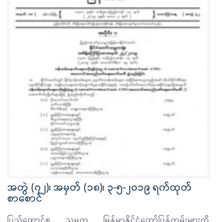
အတွဲ (၇၂)၊ အမှတ် (၁၈)၊ ၃-၅-၂၀၁၉ ရက်ထုတ်
စာစောင်
ပြည်ထောင်စု သမ္မတ မြန်မာနိုင်ငံတော်ပြန်တမ်းများကို