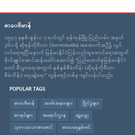
စာပေဗိမာန်
၁၉၄၇ ခုနှစ်၊ ဇွန်လ ၇ ရက်တွင် ရန်ကုန်မြို့၊ ပြည်လမ်း၊ အမှတ်
၃၆၁ ရှိ ဆိုရန်တိုဗီလာ (Sorrentovilla) အဆောက်အဦ၌ လွပ်
လပ်ရေးရပြီးနောက် မြန်မာနိုင်ငံပြန်လည်ထူထောင်ရေးအတွက်
ဗိုလ်ချူပ်အောင်ဆန်းခေါင်းဆောင်၍ “ပြည်ထောင်စုမြန်မာနိုင်ငံ
တော် စီးပွားရေးအတွက် နှစ်နှစ်စီမံကိန်း (ဆိုရန်တိုဗီလာ
စီမံကိန်း) ရေးဆွဲရေး” ကွန်ဖရင့်တစ်ခု ကျင်းပခဲ့ပါသည်။
POPULAR TAGS
စာပေဗိမာန်
အခမ်းအနားများ
ပြိုင်ပွဲများ
စာအုပ်များ
အရောင်းဌာန
ရွှေသွေး
သုတပဒေသာစာစောင်
စာပေရေချမ်းစင်