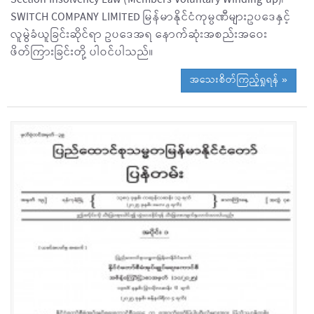
SWITCH COMPANY LIMITED မြန်မာနိုင်ငံကုမ္ပဏီများဥပဒေနှင့်
လူမွဲခံယူခြင်းဆိုင်ရာ ဥပဒေအရ နောက်ဆုံးအစည်းအဝေး
ဖိတ်ကြားခြင်းတို့ ပါဝင်ပါသည်။
အသေးစိတ်ကြည့်ရှုရန် »