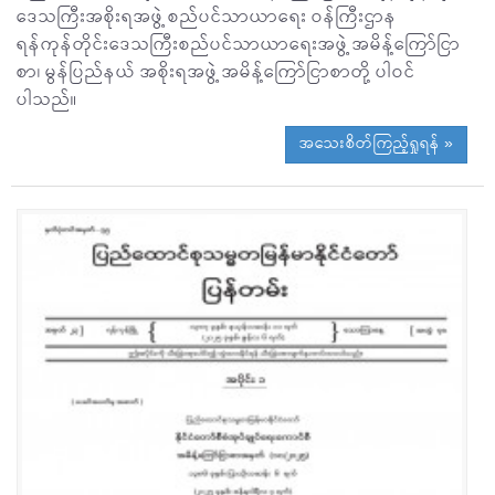
ဒေသကြီးအစိုးရအဖွဲ့ စည်ပင်သာယာရေး ဝန်ကြီးဌာန
ရန်ကုန်တိုင်းဒေသကြီးစည်ပင်သာယာရေးအဖွဲ့ အမိန့်ကြော်ငြာ
စာ၊ မွန်ပြည်နယ် အစိုးရအဖွဲ့ အမိန့်ကြော်ငြာစာတို့ ပါဝင်
ပါသည်။
အသေးစိတ်ကြည့်ရှုရန် »