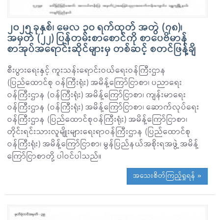
၂၀၂၅ ခုနှစ်၊ မေလ ၃၀ ရက်ထုတ် အတွဲ (၇၈)၊
အမှတ် (၂၂) ပြန်တမ်းစာစောင်ကို စာပေဗိမာန်
စာအုပ်အရောင်းဆိုင်များမှ တစ်ဆင့် စတင်ဖြန့်ချိ
စီးပွားရေးနှင့် ကူးသန်းရောင်းဝယ်ရေးဝန်ကြီးဌာန
(ပြည်ထောင်စု ဝန်ကြီးရုံး) အမိန့်ကြော်ငြာစာ၊ ပညာရေး
ဝန်ကြီးဌာန (ဝန်ကြီးရုံး) အမိန့်ကြော်ငြာစာ၊ ကျန်းမာရေး
ဝန်ကြီးဌာန (ဝန်ကြီးရုံး) အမိန့်ကြော်ငြာစာ၊ ဆောက်လုပ်ရေး
ဝန်ကြီးဌာန (ပြည်ထောင်စုဝန်ကြီးရုံး) အမိန့်ကြော်ငြာစာ၊
တိုင်းရင်းသားလူမျိုးများရေးရာဝန်ကြီးဌာန (ပြည်ထောင်စု
ဝန်ကြီးရုံး) အမိန့်ကြော်ငြာစာ၊ မွန်ပြည်နယ်အစိုးရအဖွဲ့ အမိန့်
ကြော်ငြာစာတို့ ပါဝင်ပါသည်။
အသေးစိတ်ကြည့်ရှုရန် »