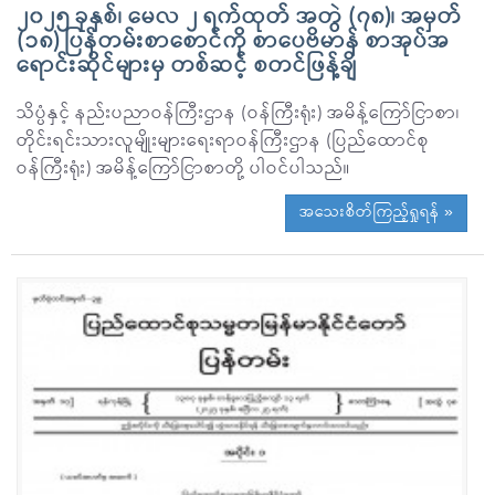
၂၀၂၅ ခုနှစ်၊ မေလ ၂ ရက်ထုတ် အတွဲ (၇၈)၊ အမှတ်
(၁၈) ပြန်တမ်းစာစောင်ကို စာပေဗိမာန် စာအုပ်အ
ရောင်းဆိုင်များမှ တစ်ဆင့် စတင်ဖြန့်ချိ
သိပ္ပံနှင့် နည်းပညာဝန်ကြီးဌာန (ဝန်ကြီးရုံး) အမိန့်ကြော်ငြာစာ၊
တိုင်းရင်းသားလူမျိုးများရေးရာဝန်ကြီးဌာန (ပြည်ထောင်စု
ဝန်ကြီးရုံး) အမိန့်ကြော်ငြာစာတို့ ပါဝင်ပါသည်။
အသေးစိတ်ကြည့်ရှုရန် »