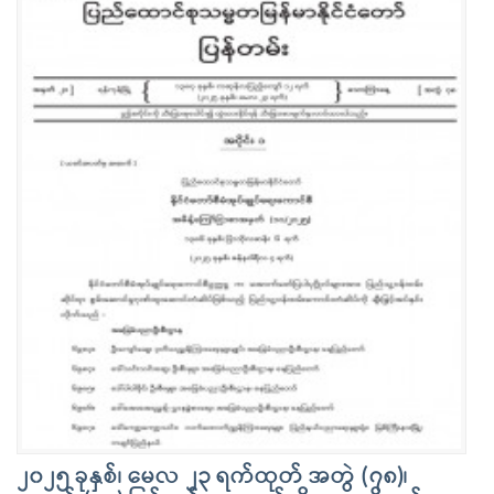
၂၀၂၅ ခုနှစ်၊ မေလ ၂၃ ရက်ထုတ် အတွဲ (၇၈)၊