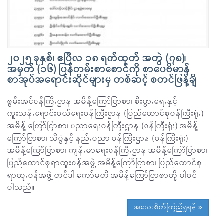
၂၀၂၅ ခုနှစ်၊ ဧပြီလ ၁၈ ရက်ထုတ် အတွဲ (၇၈)၊
အမှတ် (၁၆) ပြန်တမ်းစာစောင်ကို စာပေဗိမာန်
စာအုပ်အရောင်းဆိုင်များမှ တစ်ဆင့် စတင်ဖြန့်ချိ
စွမ်းအင်ဝန်ကြီးဌာန အမိန့်ကြော်ငြာစာ၊ စီးပွားရေးနှင့်
ကူးသန်းရောင်းဝယ်ရေးဝန်ကြီးဌာန (ပြည်ထောင်စုဝန်ကြီးရုံး)
အမိန့် ကြော်ငြာစာ၊ ပညာရေးဝန်ကြီးဌာန (ဝန်ကြီးရုံး) အမိန့်
ကြော်ငြာစာ၊ သိပ္ပံနှင့် နည်းပညာ ဝန်ကြီးဌာန (ဝန်ကြီးရုံး)
အမိန့်ကြော်ငြာစာ၊ ကျန်းမာရေးဝန်ကြီးဌာန အမိန့်ကြော်ငြာစာ၊
ပြည်ထောင်စုရာထူးဝန်အဖွဲ့ အမိန့်ကြော်ငြာစာ၊ ပြည်ထောင်စု
ရာထူးဝန်အဖွဲ့ တင်ဒါ ကော်မတီ အမိန့်ကြော်ငြာစာတို့ ပါဝင်
ပါသည်။
အသေးစိတ်ကြည့်ရှုရန် »