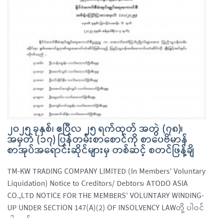
၂၀၂၅ ခုနှစ်၊ ဧပြီလ ၂၅ ရက်ထုတ် အတွဲ (၇၈)၊
အမှတ် (၁၇) ပြန်တမ်းစာစောင်ကို စာပေဗိမာန်
စာအုပ်အရောင်းဆိုင်များမှ တစ်ဆင့် စတင်ဖြန့်ချိ
TM-KW TRADING COMPANY LIMITED (In Members' Voluntary
Liquidation) Notice to Creditors/ Debtors၊ ATODO ASIA
CO.,LTD NOTICE FOR THE MEMBERS' VOLUNTARY WINDING-
UP UNDER SECTION 147(A)(2) OF INSOLVENCY LAWတို့ ပါဝင်