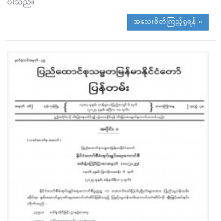
ပါသည်။
အသေးစိတ်ကြည့်ရှုရန် »