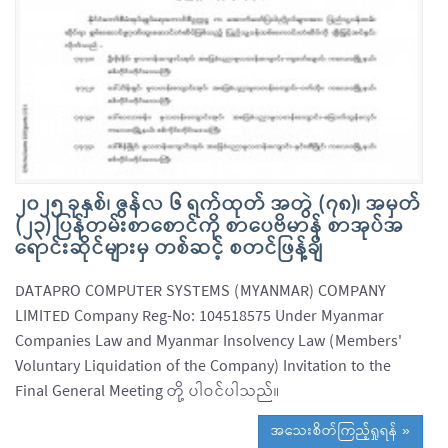
၂၀၂၅ ခုနှစ်၊ ဇွန်လ ၆ ရက်ထုတ် အတွဲ (၇၈)၊ အမှတ်
(၂၃) ပြန်တမ်းစာစောင်ကို စာပေဗိမာန် စာအုပ်အ
ရောင်းဆိုင်များမှ တစ်ဆင့် စတင်ဖြန့်ချိ
DATAPRO COMPUTER SYSTEMS (MYANMAR) COMPANY
LIMITED Company Reg-No: 104518575 Under Myanmar
Companies Law and Myanmar Insolvency Law (Members'
Voluntary Liquidation of the Company) Invitation to the
Final General Meeting တို့ ပါဝင်ပါသည်။
အသေးစိတ်ကြည့်ရှုရန် »