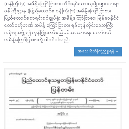
(ဝန်ကြီးရုံး) အမိန့်ကြော်ငြာစာ၊ တိုင်းရင်းသားလူမျိုးများရေးရာ
ဝန်ကြီးဌာန (ပြည်ထောင်စု ဝန်ကြီးရုံး) အမိန့်ကြော်ငြာစာ၊
ပြည်ထောင်စုစာရင်းစစ်ချုပ်ရုံး အမိန့်ကြော်ငြာစာ၊ မြန်မာနိုင်ငံ
တော်ဗဟိုဘဏ် အမိန့် ကြော်ငြာစာ၊ ရန်ကုန်တိုင်းဒေသကြီး
အစိုးရအဖွဲ့ ရန်ကုန်မြို့တော်စည်ပင်သာယာရေး ကော်မတီ
အမိန့်ကြော်ငြာစာတို့ ပါဝင်ပါသည်။
အသေးစိတ်ကြည့်ရှုရန် »