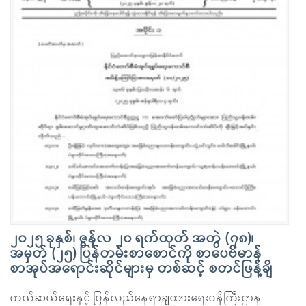
၂၀၂၅ ခုနှစ်၊ ဇွန်လ ၂၀ ရက်ထုတ် အတွဲ (၇၈)၊
အမှတ် (၂၅) ပြန်တမ်းစာစောင်ကို စာပေဗိမာန်
စာအုပ်အရောင်းဆိုင်များမှ တစ်ဆင့် စတင်ဖြန့်ချိ
ကယ်ဆယ်ရေးနှင့် ပြန်လည်နေရာချထားရေးဝန်ကြီးဌာန