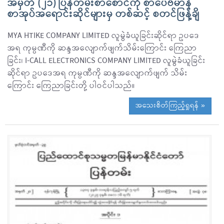
အမှတ် (၂၁) ပြန်တမ်းစာစောင်ကို စာပေဗိမာန်
စာအုပ်အရောင်းဆိုင်များမှ တစ်ဆင့် စတင်ဖြန့်ချိ
MYA HTIKE COMPANY LIMITED လူမွဲခံယူခြင်းဆိုင်ရာ ဥပဒေ
အရ ကုမ္ပဏီကို ဆန္ဒအလျောက်ဖျက်သိမ်းကြောင်း ကြေညာ
ခြင်း၊ I-CALL ELECTRONICS COMPANY LIMITED လူမွဲခံယူခြင်း
ဆိုင်ရာ ဥပဒေအရ ကုမ္ပဏီကို ဆန္ဒအလျောက်ဖျက် သိမ်း
ကြောင်း ကြေညာခြင်းတို့ ပါဝင်ပါသည်။
အသေးစိတ်ကြည့်ရှုရန် »