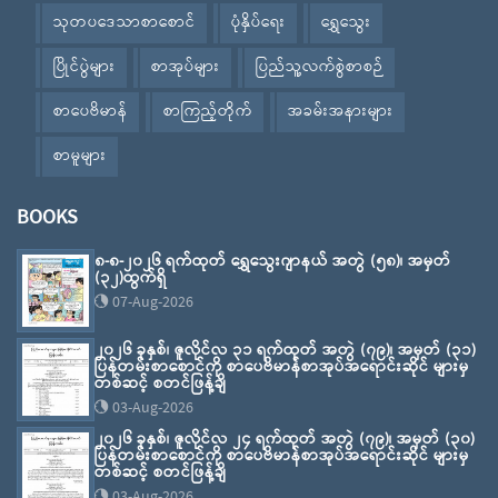
သုတပဒေသာစာစောင်
ပုံနှိပ်ရေး
ရွှေသွေး
ပြိုင်ပွဲများ
စာအုပ်များ
ပြည်သူ့လက်စွဲစာစဉ်
စာပေဗိမာန်
စာကြည့်တိုက်
အခမ်းအနားများ
စာမူများ
BOOKS
၈-၈-၂၀၂၆ ရက်ထုတ် ရွှေသွေးဂျာနယ် အတွဲ (၅၈)၊ အမှတ်
(၃၂)ထွက်ရှိ
07-Aug-2026
၂၀၂၆ ခုနှစ်၊ ဇူလိုင်လ ၃၁ ရက်ထုတ် အတွဲ (၇၉)၊ အမှတ် (၃၁)
ပြန်တမ်းစာစောင်ကို စာပေဗိမာန်စာအုပ်အရောင်းဆိုင် များမှ
တစ်ဆင့် စတင်ဖြန့်ချိ
03-Aug-2026
၂၀၂၆ ခုနှစ်၊ ဇူလိုင်လ ၂၄ ရက်ထုတ် အတွဲ (၇၉)၊ အမှတ် (၃၀)
ပြန်တမ်းစာစောင်ကို စာပေဗိမာန်စာအုပ်အရောင်းဆိုင် များမှ
တစ်ဆင့် စတင်ဖြန့်ချိ
03-Aug-2026