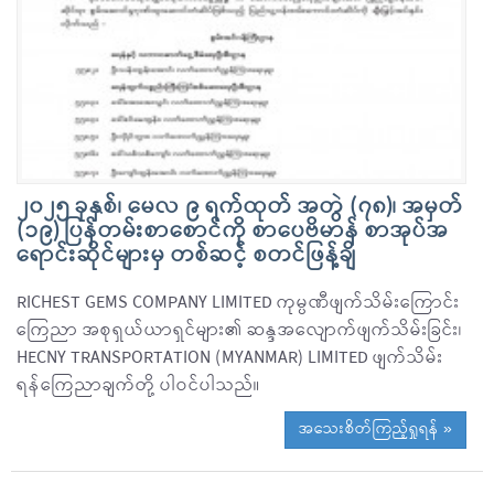
၂၀၂၅ ခုနှစ်၊ မေလ ၉ ရက်ထုတ် အတွဲ (၇၈)၊ အမှတ်
(၁၉) ပြန်တမ်းစာစောင်ကို စာပေဗိမာန် စာအုပ်အ
ရောင်းဆိုင်များမှ တစ်ဆင့် စတင်ဖြန့်ချိ
RICHEST GEMS COMPANY LIMITED ကုမ္ပဏီဖျက်သိမ်းကြောင်း
ကြေညာ အစုရှယ်ယာရှင်များ၏ ဆန္ဒအလျောက်ဖျက်သိမ်းခြင်း၊
HECNY TRANSPORTATION (MYANMAR) LIMITED ဖျက်သိမ်း
ရန်ကြေညာချက်တို့ ပါဝင်ပါသည်။
အသေးစိတ်ကြည့်ရှုရန် »