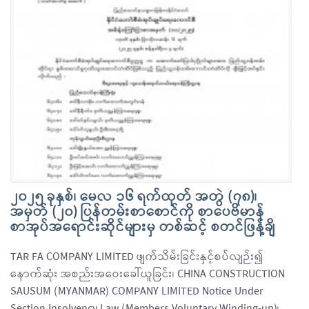
၂၀၂၅ ခုနှစ်၊ မေလ ၁၆ ရက်ထုတ် အတွဲ (၇၈)၊
အမှတ် (၂၀) ပြန်တမ်းစာစောင်ကို စာပေဗိမာန်
စာအုပ်အရောင်းဆိုင်များမှ တစ်ဆင့် စတင်ဖြန့်ချိ
TAR FA COMPANY LIMITED ဖျက်သိမ်းခြင်းနှင့်စပ်လျဉ်း၍
နောက်ဆုံး အစည်းအဝေးခေါ်ယူခြင်း၊ CHINA CONSTRUCTION
SAUSUM (MYANMAR) COMPANY LIMITED Notice Under
Section Insolvency Law (Members Voluntary Winding-up)၊