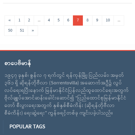
«
1
2
...
4
5
6
7
8
9
10
...
50
51
»
စာပေဗိမာန်
၁၉၄၇ ခုနှစ်၊ ဇွန်လ ၇ ရက်တွင် ရန်ကုန်မြို့၊ ပြည်လမ်း၊ အမှတ်
၃၆၁ ရှိ ဆိုရန်တိုဗီလာ (Sorrentovilla) အဆောက်အဦ၌ လွပ်
လပ်ရေးရပြီးနောက် မြန်မာနိုင်ငံပြန်လည်ထူထောင်ရေးအတွက်
ဗိုလ်ချူပ်အောင်ဆန်းခေါင်းဆောင်၍ “ပြည်ထောင်စုမြန်မာနိုင်ငံ
တော် စီးပွားရေးအတွက် နှစ်နှစ်စီမံကိန်း (ဆိုရန်တိုဗီလာ
စီမံကိန်း) ရေးဆွဲရေး” ကွန်ဖရင့်တစ်ခု ကျင်းပခဲ့ပါသည်။
POPULAR TAGS