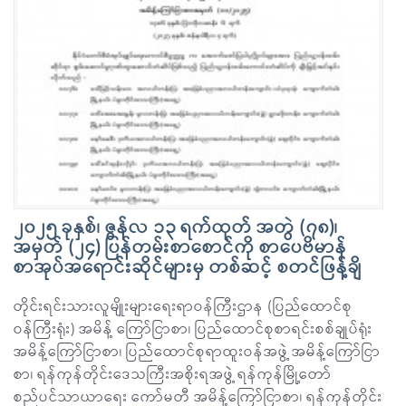
၂၀၂၅ ခုနှစ်၊ ဇွန်လ ၁၃ ရက်ထုတ် အတွဲ (၇၈)၊
အမှတ် (၂၄) ပြန်တမ်းစာစောင်ကို စာပေဗိမာန်
စာအုပ်အရောင်းဆိုင်များမှ တစ်ဆင့် စတင်ဖြန့်ချိ
တိုင်းရင်းသားလူမျိုးများရေးရာဝန်ကြီးဌာန (ပြည်ထောင်စု
ဝန်ကြီးရုံး) အမိန့် ကြော်ငြာစာ၊ ပြည်ထောင်စုစာရင်းစစ်ချုပ်ရုံး
အမိန့်ကြော်ငြာစာ၊ ပြည်ထောင်စုရာထူးဝန်အဖွဲ့ အမိန့်ကြော်ငြာ
စာ၊ ရန်ကုန်တိုင်းဒေသကြီးအစိုးရအဖွဲ့ ရန်ကုန်မြို့တော်
စည်ပင်သာယာရေး ကော်မတီ အမိန့်ကြော်ငြာစာ၊ ရန်ကုန်တိုင်း