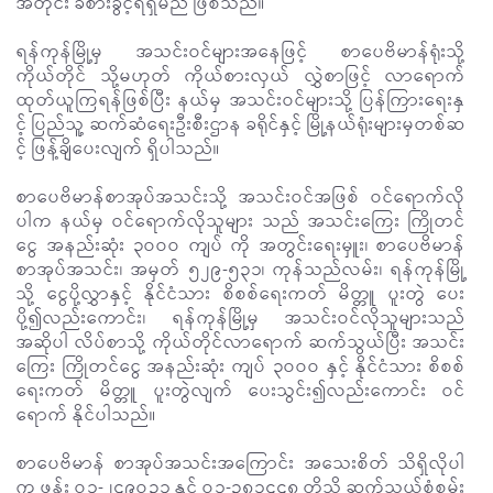
အတိုင်း ခံစားခွင့်ရရှိမည် ဖြစ်သည်။
ရန်ကုန်မြို့မှ အသင်းဝင်များအနေဖြင့် စာပေဗိမာန်ရုံးသို့
ကိုယ်တိုင် သို့မဟုတ် ကိုယ်စားလှယ် လွှဲစာဖြင့် လာရောက်
ထုတ်ယူကြရန်ဖြစ်ပြီး နယ်မှ အသင်းဝင်များသို့ ပြန်ကြားရေးနှ
င့် ပြည်သူ့ ဆက်ဆံရေးဦးစီးဌာန ခရိုင်နှင့် မြို့နယ်ရုံးများမှတစ်ဆ
င့် ဖြန့်ချိပေးလျက် ရှိပါသည်။
စာပေဗိမာန်စာအုပ်အသင်းသို့ အသင်းဝင်အဖြစ် ဝင်ရောက်လို
ပါက နယ်မှ ဝင်ရောက်လိုသူများ သည် အသင်းကြေး ကြိုတင်
ငွေ အနည်းဆုံး ၃ဝဝဝ ကျပ် ကို အတွင်းရေးမှူး၊ စာပေဗိမာန်
စာအုပ်အသင်း၊ အမှတ် ၅၂၉-၅၃၁၊ ကုန်သည်လမ်း၊ ရန်ကုန်မြို့
သို့ ငွေပို့လွှာနှင့် နိုင်ငံသား စိစစ်ရေးကတ် မိတ္တူ ပူးတွဲ ပေး
ပို့၍လည်းကောင်း၊ ရန်ကုန်မြို့မှ အသင်းဝင်လိုသူများသည်
အဆိုပါ လိပ်စာသို့ ကိုယ်တိုင်လာရောက် ဆက်သွယ်ပြီး အသင်း
ကြေး ကြိုတင်ငွေ အနည်းဆုံး ကျပ် ၃ဝဝဝ နှင့် နိုင်ငံသား စိစစ်
ရေးကတ် မိတ္တူ ပူးတွဲလျက် ပေးသွင်း၍လည်းကောင်း ဝင်
ရောက် နိုင်ပါသည်။
စာပေဗိမာန် စာအုပ်အသင်းအကြောင်း အသေးစိတ် သိရှိလိုပါ
က ဖုန်း ဝ၁-၂၄၉ဝ၃၁ နှင့် ဝ၁-၃၈၁၄၄၈ တို့သို့ ဆက်သွယ်စုံစမ်း