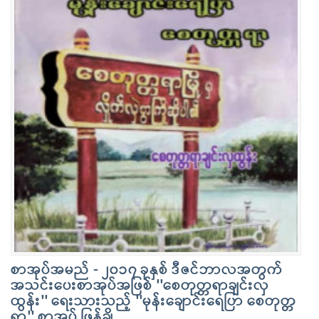
စာအုပ်အမည် - ၂၀၁၇ ခုနှစ် ဒီဇင်ဘာလအတွက်
အသင်းပေးစာအုပ်အဖြစ် ''စေတုတ္တရာချင်းလှ
ထွန်း'' ရေးသားသည့် ''မုန်းချောင်းရေပြာ စေတုတ္တ
ရာ'' စာအုပ် ဖြန့်ချိ