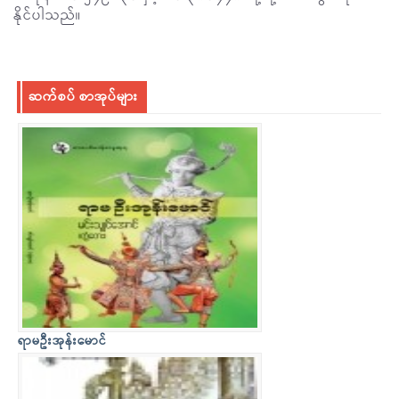
နိုင်ပါသည်။
ဆက်စပ် စာအုပ်များ
ရာမဦးအုန်းမောင်