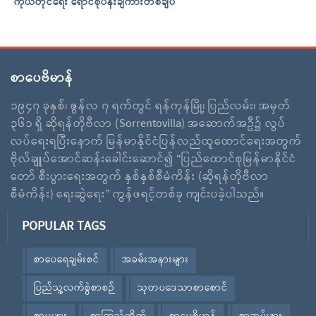
ကိုယ်တိုင်ရေး ရောင်စုံပန်းချီကားတစ်ချပ်
စာပေဗိမာန်
၁၉၄၇ ခုနှစ်၊ ဇွန်လ ၇ ရက်တွင် ရန်ကုန်မြို့၊ ပြည်လမ်း၊ အမှတ်
၃၆၁ ရှိ ဆိုရန်တိုဗီလာ (Sorrentovilla) အဆောက်အဦ၌ လွပ်
လပ်ရေးရပြီးနောက် မြန်မာနိုင်ငံပြန်လည်ထူထောင်ရေးအတွက်
ဗိုလ်ချူပ်အောင်ဆန်းခေါင်းဆောင်၍ “ပြည်ထောင်စုမြန်မာနိုင်ငံ
တော် စီးပွားရေးအတွက် နှစ်နှစ်စီမံကိန်း (ဆိုရန်တိုဗီလာ
စီမံကိန်း) ရေးဆွဲရေး” ကွန်ဖရင့်တစ်ခု ကျင်းပခဲ့ပါသည်။
POPULAR TAGS
စာပေရေချမ်းစင်
အခမ်းအနားများ
ပြည်သူ့လက်စွဲစာစဉ်
သုတပဒေသာစာစောင်