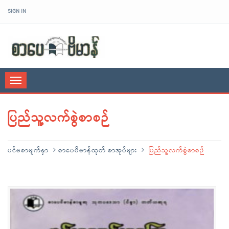
SIGN IN
sarpaybeikman
Toggle
navigation
ပြည်သူ့လက်စွဲစာစဉ်
ပင်မစာမျက်နှာ
စာပေဗိမာန်ထုတ် စာအုပ်များ
ပြည်သူ့လက်စွဲစာစဉ်