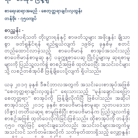
စာရေးဆရာအမည် - စေတုတ္တရာချင်းလှထွန်း
တန်ဖိုး - ၇၅၀ကျပ်
စာညွှန်း -
စာဖတ်ပရိသတ် တိုးပွားရန်နှင့် စာဖတ်သူများ အဖိုးနှုန်း ချိုသာ
စွာ ဖတ်ရှုနိုင်ရန် ရည်ရွယ်လျက် ၁၉၆၄ ခုနှစ်မှ စတင်
တည်ထောင်လာခဲ့သည့် စာပေဗိမာန် စာအုပ်အသင်းသည်
စာပေဗိမာန်စာမူဆု နှင့် ပခုက္ကူစာပေဆု ပြိုင်ပွဲများမှ ဆုရစာမူ
များကို ပြည်သူ့လက်စွဲ စာစဉ်အဖြစ် ထုတ်ဝေပြီး အသင်းဝင်များ
သို့ လစဉ်တစ်အုပ်စီ ဖြန့်ချိပေးပို့လျက် ရှိပါသည်။
ယခု ၂ဝ၁၇ ခုနှစ် ဒီဇင်ဘာလအတွက် အသင်းပေးစာအုပ်အဖြစ်
''စေတုတ္တရာချင်းလှထွန်း'' ရေးသားသည့် ''မုန်းချောင်းရေပြာ
စေတုတ္တရာ'' စာအုပ်ကို ဖြန့်ချိလိုက်ပြီ ဖြစ်ပါသည်။ အဆိုပါ
စာအုပ်သည် ၂၀၁၄ ခုနှစ်၊ စာပေဗိမာန်စာမူဆု၊ သုတပဒေသာ
(ဝိဇ္ဇာ) တတိယဆုရ စာမူဖြစ်ပြီး စာပေဗိမာန်က ပြည်သူ့လက်စွဲ
စာစဉ်အဖြစ် ထုတ်ဝေလိုက်ခြင်းဖြစ်သည်။ ထိုစာအုပ်ကို တန်ဖိုး
၇၅၀ ကျပ်ဖြင့် ရောင်းချသော်လည်း အသင်းဝင်များအတွက်မူ
အသင်းဝင် သက်တမ်းအလိုက် သတ်မှတ်ထားရှိသည့် လျှော့နှုန်း