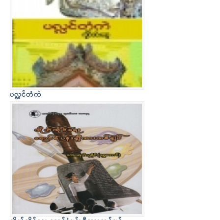
ပလ္လင်တံကဲ