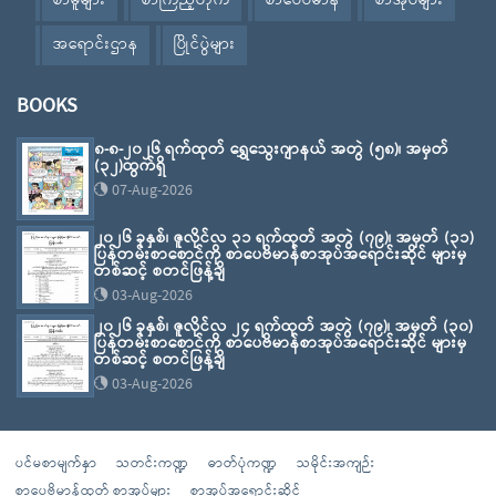
စာမူများ
စာကြည့်တိုက်
စာပေဗိမာန်
စာအုပ်များ
အရောင်းဌာန
ပြိုင်ပွဲများ
BOOKS
၈-၈-၂၀၂၆ ရက်ထုတ် ရွှေသွေးဂျာနယ် အတွဲ (၅၈)၊ အမှတ်
(၃၂)ထွက်ရှိ
07-Aug-2026
၂၀၂၆ ခုနှစ်၊ ဇူလိုင်လ ၃၁ ရက်ထုတ် အတွဲ (၇၉)၊ အမှတ် (၃၁)
ပြန်တမ်းစာစောင်ကို စာပေဗိမာန်စာအုပ်အရောင်းဆိုင် များမှ
တစ်ဆင့် စတင်ဖြန့်ချိ
03-Aug-2026
၂၀၂၆ ခုနှစ်၊ ဇူလိုင်လ ၂၄ ရက်ထုတ် အတွဲ (၇၉)၊ အမှတ် (၃၀)
ပြန်တမ်းစာစောင်ကို စာပေဗိမာန်စာအုပ်အရောင်းဆိုင် များမှ
တစ်ဆင့် စတင်ဖြန့်ချိ
03-Aug-2026
ပင်မစာမျက်နှာ
သတင်းကဏ္ဍ
ဓာတ်ပုံကဏ္ဍ
သမိုင်းအကျဉ်း
စာပေဗိမာန်ထုတ် စာအုပ်များ
စာအုပ်အရောင်းဆိုင်