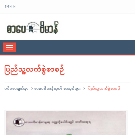
SIGN IN
sarpaybeikman
Toggle
navigation
ပြည်သူ့လက်စွဲစာစဉ်
ပင်မစာမျက်နှာ
စာပေဗိမာန်ထုတ် စာအုပ်များ
ပြည်သူ့လက်စွဲစာစဉ်