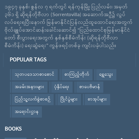
၁၉၄၇ ခုနှစ်၊ ဇွန်လ ၇ ရက်တွင် ရန်ကုန်မြို့၊ ပြည်လမ်း၊ အမှတ်
၃၆၁ ရှိ ဆိုရန်တိုဗီလာ (Sorrentovilla) အဆောက်အဦ၌ လွပ်
လပ်ရေးရပြီးနောက် မြန်မာနိုင်ငံပြန်လည်ထူထောင်ရေးအတွက်
ဗိုလ်ချူပ်အောင်ဆန်းခေါင်းဆောင်၍ “ပြည်ထောင်စုမြန်မာနိုင်ငံ
တော် စီးပွားရေးအတွက် နှစ်နှစ်စီမံကိန်း (ဆိုရန်တိုဗီလာ
စီမံကိန်း) ရေးဆွဲရေး” ကွန်ဖရင့်တစ်ခု ကျင်းပခဲ့ပါသည်။
POPULAR TAGS
သုတပဒေသာစာစောင်
စာကြည့်တိုက်
ရွှေသွေး
အခမ်းအနားများ
ပုံနှိပ်ရေး
စာပေဗိမာန်
ပြည်သူ့လက်စွဲစာစဉ်
ပြိုင်ပွဲများ
စာအုပ်များ
အရောင်းဌာန
BOOKS