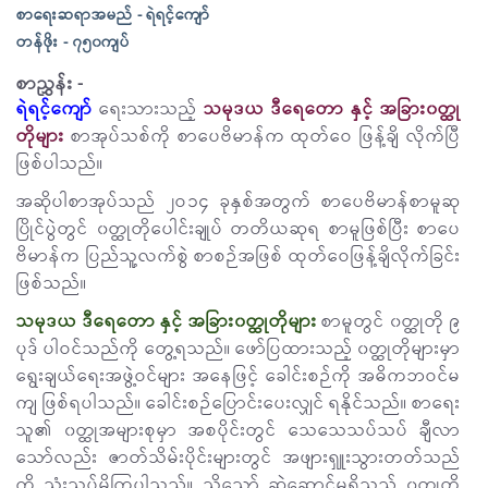
စာရေးဆရာအမည် - ရဲရင့်ကျော်
တန်ဖိုး - ၇၅၀ကျပ်
စာညွှန်း -
ရဲရင့်ကျော်
ရေးသားသည့်
သမုဒယ ဒီရေတော နှင့် အခြား၀တ္ထု
တိုများ
စာအုပ်သစ်ကို စာပေဗိမာန်က ထုတ်ဝေ ဖြန့်ချိ လိုက်ပြီ
ဖြစ်ပါသည်။
အဆိုပါစာအုပ်သည် ၂ဝ၁၄ ခုနှစ်အတွက် စာပေဗိမာန်စာမူဆု
ပြိုင်ပွဲတွင် ၀တ္ထုတိုပေါင်းချုပ် တတိယဆုရ စာမူဖြစ်ပြီး စာပေ
ဗိမာန်က ပြည်သူ့လက်စွဲ စာစဉ်အဖြစ် ထုတ်ဝေဖြန့်ချိလိုက်ခြင်း
ဖြစ်သည်။
သမုဒယ ဒီရေတော နှင့် အခြား၀တ္ထုတိုများ
စာမူတွင် ၀တ္ထုတို ၉
ပုဒ် ပါဝင်သည်ကို တွေ့ရသည်။ ဖော်ပြထားသည့် ၀တ္ထုတိုများမှာ
ရွေးချယ်ရေးအဖွဲ့ဝင်များ အနေဖြင့် ခေါင်းစဉ်ကို အဓိကဘဝင်မ
ကျ ဖြစ်ရပါသည်။ ခေါင်းစဉ်ပြောင်းပေးလျှင် ရနိုင်သည်။ စာရေး
သူ၏ ၀တ္ထုအများစုမှာ အစပိုင်းတွင် သေသေသပ်သပ် ချီလာ
သော်လည်း ဇာတ်သိမ်းပိုင်းများတွင် အဖျားရှူးသွားတတ်သည်
ကို သုံးသပ်မိကြပါသည်။ သို့သော် ဆွဲဆောင်မှုရှိသည့် ၀တ္ထုတို