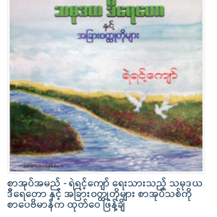
စာအုပ်အမည် - ရဲရင့်ကျော် ရေးသားသည့် သမုဒယ
ဒီရေတော နှင့် အခြား၀တ္ထုတိုများ စာအုပ်သစ်ကို
စာပေဗိမာန်က ထုတ်ဝေ ဖြန့်ချိ