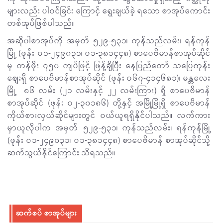
များလည်း ပါဝင်ခြင်း ကြောင့် ရွေးချယ်ခဲ့ ရသော စာအုပ်ကောင်း
တစ်အုပ်ဖြစ်ပါသည်။
အဆိုပါစာအုပ်ကို အမှတ် ၅၂၉-၅၃၁၊ ကုန်သည်လမ်း၊ ရန်ကုန်
မြို့ (ဖုန်း ဝ၁-၂၄၉၀၃၁၊ ဝ၁-၃၈၁၄၄၈) စာပေဗိမာန်စာအုပ်ဆိုင်
မှ တန်ဖိုး ၇၅၀ ကျပ်ဖြင့် ဖြန့်ချိပြီး နေပြည်တော် သပြေကုန်း
စျေးရှိ စာပေဗိမာန်စာအုပ်ဆိုင် (ဖုန်း ဝ၆၇-၄၁၄၆၈၁)၊ မန္တလေး
မြို့ ၈၆ လမ်း (၂၁ လမ်းနှင့် ၂၂ လမ်းကြား) ရှိ စာပေဗိမာန်
စာအုပ်ဆိုင် (ဖုန်း ဝ၂-၃၀၁၈၆) တို့နှင့် အမြို့မြို့ရှိ စာပေဗိမာန်
ကိုယ်စားလှယ်ဆိုင်များတွင် ဝယ်ယူရရှိနိုင်ပါသည်။ လက်ကား
မှာယူလိုပါက အမှတ် ၅၂၉-၅၃၁၊ ကုန်သည်လမ်း၊ ရန်ကုန်မြို့
(ဖုန်း ဝ၁-၂၄၉၀၃၁၊ ဝ၁-၃၈၁၄၄၈) စာပေဗိမာန် စာအုပ်ဆိုင်သို့
ဆက်သွယ်နိုင်ကြောင်း သိရသည်။
ဆက်စပ် စာအုပ်များ