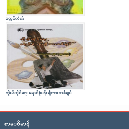
ပလ္လင်တံကဲ
ကိုယ်တိုင်ရေး ရောင်စုံပန်းချီကားတစ်ချပ်
စာပေဗိမာန်