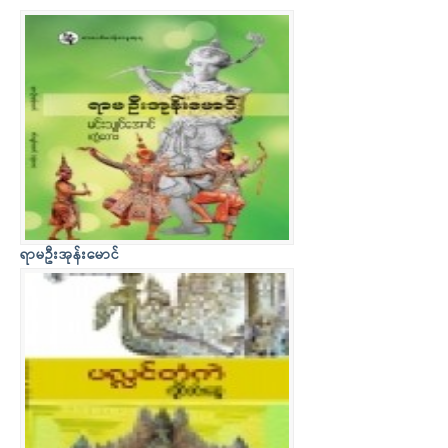
ရာမဦးအုန်းမောင်