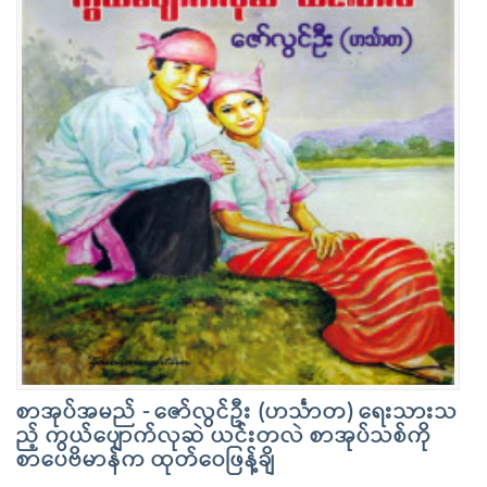
စာအုပ်အမည် - ဇော်လွင်ဦး (ဟင်္သာတ) ရေးသားသ
ည့် ကွယ်ပျောက်လုဆဲ ယင်းတလဲ စာအုပ်သစ်ကို
စာပေဗိမာန်က ထုတ်ဝေဖြန့်ချိ