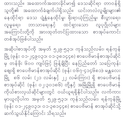
ထားသည်။ အထောက်အထားခိုင်မာ၍ ဒေသဆိုင်ရာ တာဝန်ရှိ
သူတို့၏ အထောက်ခံချက်ပါရှိသည်။ ယင်းတလဲလူမျိုးများ၏
နေထိုင်ရာ ဒေသ ပျံ့နှံ့နေထိုင်မှု၊ ရိုးရာယုံကြည်မှု၊ စီးပွားရေး၊
လူမှုရေး၊ ဘာသာရေးနှင့် ထင်ရှားသော လူပုဂ္ဂိုလ်များ
အကြောင်းတို့ကို အားထုတ်တင်ပြထားသော စာအုပ်ကောင်း
တစ်အုပ်ဖြစ်ပါသည်။
အဆိုပါစာအုပ်ကို အမှတ် ၅၂၉-၅၃၁၊ ကုန်သည်လမ်း၊ ရန်ကုန်
မြို့ (ဖုန်း ဝ၁-၂၄၉၀၃၁၊ ဝ၁-၃၈၁၄၄၈) စာပေဗိမာန်စာအုပ်ဆိုင်
မှ တန်ဖိုး ၆၀၀ ကျပ်ဖြင့် ဖြန့်ချိပြီး နေပြည်တော် သပြေကုန်း
စျေးရှိ စာပေဗိမာန်စာအုပ်ဆိုင် (ဖုန်း ဝ၆၇-၄၁၄၆၈၁)၊ မန္တလေး
မြို့ ၈၆ လမ်း (၂၁ လမ်းနှင့် ၂၂ လမ်းကြား) ရှိ စာပေဗိမာန်
စာအုပ်ဆိုင် (ဖုန်း ဝ၂-၃၀၁၈၆) တို့နှင့် အမြို့မြို့ရှိ စာပေဗိမာန်
ကိုယ်စားလှယ်ဆိုင်များတွင် ဝယ်ယူရရှိနိုင်ပါသည်။ လက်ကား
မှာယူလိုပါက အမှတ် ၅၂၉-၅၃၁၊ ကုန်သည်လမ်း၊ ရန်ကုန်မြို့
(ဖုန်း ဝ၁-၂၄၉၀၃၁၊ ဝ၁-၃၈၁၄၄၈) စာပေဗိမာန် စာအုပ်ဆိုင်သို့
ဆက်သွယ်နိုင်ကြောင်း သိရသည်။