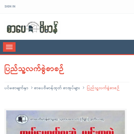
SIGN IN
sarpaybeikman
Toggle
navigation
ပြည်သူ့လက်စွဲစာစဉ်
ပင်မစာမျက်နှာ
စာပေဗိမာန်ထုတ် စာအုပ်များ
ပြည်သူ့လက်စွဲစာစဉ်