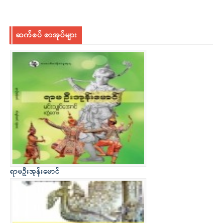
ဆက်စပ် စာအုပ်များ
ရာမဦးအုန်းမောင်