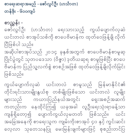
စာရေးဆရာအမည် - ဇော်လွင်ဦး (ဟင်္သာတ)
တန်ဖိုး - ၆၀၀ကျပ်
စာညွှန်း -
ဇော်လွင်ဦး (ဟင်္သာတ) ရေးသားသည့် ကွယ်ပျောက်လုဆဲ
ယင်းတလဲ စာအုပ်သစ်ကို စာပေဗိမာန်က ထုတ်ဝေဖြန့်ချိ လိုက်
ပြီဖြစ်ပါ သည်။
အဆိုပါစာအုပ်သည် ၂ဝ၁၄ ခုနှစ်အတွက် စာပေဗိမာန်စာမူဆု
ပြိုင်ပွဲတွင် သုတပဒေသာ (ဝိဇ္ဇာ) ဒုတိယဆုရ စာမူဖြစ်ပြီး စာပေ
ဗိမာန်က ပြည်သူ့လက်စွဲ စာစဉ်အဖြစ် ထုတ်ဝေဖြန့်ချိလိုက်ခြင်း
ဖြစ်သည်။
ကွယ်ပျောက်လုဆဲ ယင်းတလဲ စာမူသည် မြန်မာနိုင်ငံ၏
တိုင်းရင်းသားမျိုးနွယ်စု တစ်မျိုးဖြစ်သော ယင်းတလဲ လူမျိုး
များသည် ကယားပြည်နယ်အတွင်း ရှေးအစဉ်အဆက်
ကတည်းက နေထိုင်ကြ၍ ယခုအခါ လူဦးရေးသုံးရာခန့်သာ
ကျန်ရှိတော့၍ ပျောက်ကွယ်လုမတတ် ဖြစ်သည်။ ယင်း
အခြေအနေကို စာရေးသူက ကျမ်းကိုးစာအုပ် ၄၀ နှင့် ကွင်းဆင်း
လေ့လာ သုတေသနပြု မေးမြန်းချက်များဖြင့် စုစည်းတင်ပြ