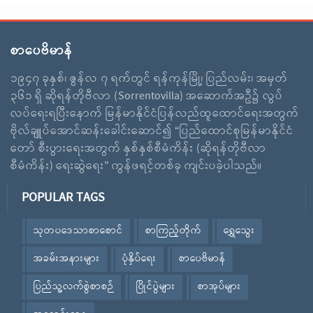
စာပေဗိမာန်
၁၉၄၇ ခုနှစ်၊ ဇွန်လ ၇ ရက်တွင် ရန်ကုန်မြို့၊ ပြည်လမ်း၊ အမှတ်
၃၆၁ ရှိ ဆိုရန်တိုဗီလာ (Sorrentovilla) အဆောက်အဦ၌ လွပ်
လပ်ရေးရပြီးနောက် မြန်မာနိုင်ငံပြန်လည်ထူထောင်ရေးအတွက်
ဗိုလ်ချူပ်အောင်ဆန်းခေါင်းဆောင်၍ “ပြည်ထောင်စုမြန်မာနိုင်ငံ
တော် စီးပွားရေးအတွက် နှစ်နှစ်စီမံကိန်း (ဆိုရန်တိုဗီလာ
စီမံကိန်း) ရေးဆွဲရေး” ကွန်ဖရင့်တစ်ခု ကျင်းပခဲ့ပါသည်။
POPULAR TAGS
သုတပဒေသာစာစောင်
စာကြည့်တိုက်
ရွှေသွေး
အခမ်းအနားများ
ပုံနှိပ်ရေး
စာပေဗိမာန်
ပြည်သူ့လက်စွဲစာစဉ်
ပြိုင်ပွဲများ
စာအုပ်များ