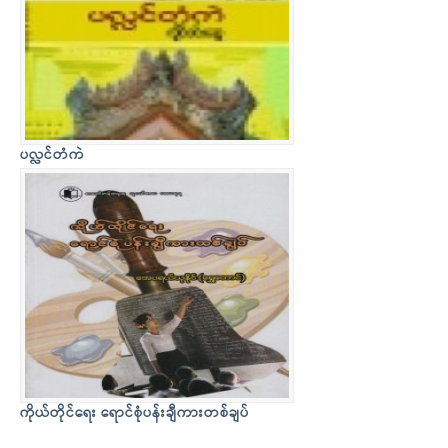
ပလ္လင်တံကဲ
ကိုယ်တိုင်ရေး ရောင်စုံပန်းချီကားတစ်ချပ်