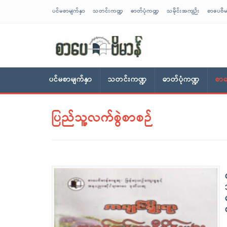
ပင်မစာမျက်နှာ
သတင်းကဏ္ဍ
ဓာတ်ပုံကဏ္ဍ
သမိုင်းအကျဉ်း
စာပေဗိမ
sarpaybeikman
ပင်မစာမျက်နှာ
သတင်းကဏ္ဍ
ဓာတ်ပုံကဏ္ဍ
စာပ
ပြည်သူ့လက်စွဲစာစဉ်