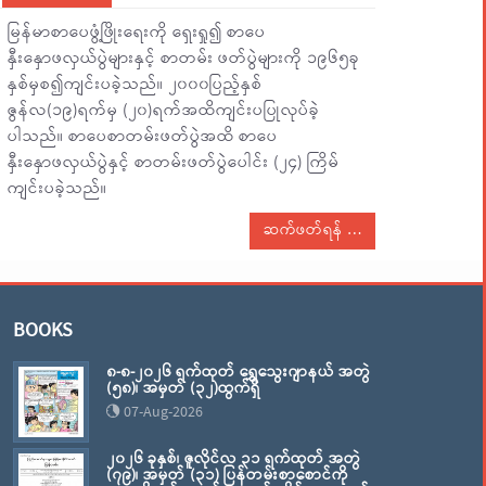
မြန်မာစာပေဖွံ့ဖြိုးရေးကို ရှေးရှု၍ စာပေ
နှီးနှောဖလှယ်ပွဲများနှင့် စာတမ်း ဖတ်ပွဲများကို ၁၉၆၅ခု
နှစ်မှစ၍ကျင်းပခဲ့သည်။ ၂၀၀၀ပြည့်နှစ်
ဇွန်လ(၁၉)ရက်မှ (၂၀)ရက်အထိကျင်းပပြုလုပ်ခဲ့
ပါသည်။ စာပေစာတမ်းဖတ်ပွဲအထိ စာပေ
နှီးနှောဖလှယ်ပွဲနှင့် စာတမ်းဖတ်ပွဲပေါင်း (၂၄) ကြိမ်
ကျင်းပခဲ့သည်။
ဆက်ဖတ်ရန်
BOOKS
၈-၈-၂၀၂၆ ရက်ထုတ် ရွှေသွေးဂျာနယ် အတွဲ
(၅၈)၊ အမှတ် (၃၂)ထွက်ရှိ
07-Aug-2026
၂၀၂၆ ခုနှစ်၊ ဇူလိုင်လ ၃၁ ရက်ထုတ် အတွဲ
(၇၉)၊ အမှတ် (၃၁) ပြန်တမ်းစာစောင်ကို