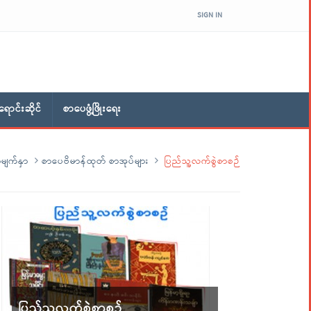
SIGN IN
ောင်းဆိုင်
စာပေဖွံ့ဖြိုးရေး
မျက်နှာ
စာပေဗိမာန်ထုတ် စာအုပ်များ
ပြည်သူ့လက်စွဲစာစဉ်
ပြည်သူ့လက်စွဲစာစဉ်