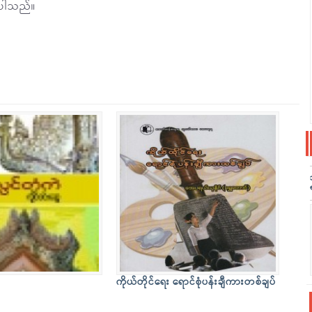
ပါသည်။
ကိုယ်တိုင်ရေး ရောင်စုံပန်းချီကားတစ်ချပ်