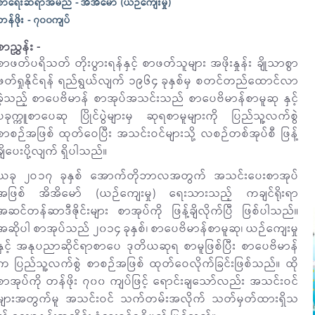
စာရေးဆရာအမည် - အိအိမော် (ယဉ်ကျေးမှု)
တန်ဖိုး - ၇၀၀ကျပ်
စာညွှန်း -
စာဖတ်ပရိသတ် တိုးပွားရန်နှင့် စာဖတ်သူများ အဖိုးနှုန်း ချိုသာစွာ
ဖတ်ရှုနိုင်ရန် ရည်ရွယ်လျက် ၁၉၆၄ ခုနှစ်မှ စတင်တည်ထောင်လာ
ခဲ့သည့် စာပေဗိမာန် စာအုပ်အသင်းသည် စာပေဗိမာန်စာမူဆု နှင့်
ပခုက္ကူစာပေဆု ပြိုင်ပွဲများမှ ဆုရစာမူများကို ပြည်သူ့လက်စွဲ
စာစဉ်အဖြစ် ထုတ်ဝေပြီး အသင်းဝင်များသို့ လစဉ်တစ်အုပ်စီ ဖြန့်
ချိပေးပို့လျက် ရှိပါသည်။
ယခု ၂ဝ၁၇ ခုနှစ် အောက်တိုဘာလအတွက် အသင်းပေးစာအုပ်
အဖြစ် အိအိမော် (ယဉ်ကျေးမှု) ရေးသားသည့် ကချင်ရိုးရာ
အဆင်တန်ဆာဒီဇိုင်းများ စာအုပ်ကို ဖြန့်ချိလိုက်ပြီ ဖြစ်ပါသည်။
အဆိုပါ စာအုပ်သည် ၂၀၁၄ ခုနှစ်၊ စာပေဗိမာန်စာမူဆု၊ ယဉ်ကျေးမှု
နှင့် အနုပညာဆိုင်ရာစာပေ ဒုတိယဆုရ စာမူဖြစ်ပြီး စာပေဗိမာန်
က ပြည်သူ့လက်စွဲ စာစဉ်အဖြစ် ထုတ်ဝေလိုက်ခြင်းဖြစ်သည်။ ထို
စာအုပ်ကို တန်ဖိုး ၇၀၀ ကျပ်ဖြင့် ရောင်းချသော်လည်း အသင်းဝင်
များအတွက်မူ အသင်းဝင် သက်တမ်းအလိုက် သတ်မှတ်ထားရှိသ