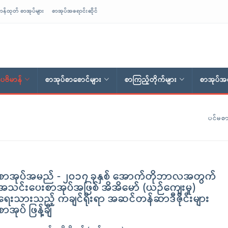
ာန်ထုတ် စာအုပ်များ
စာအုပ်အရောင်းဆိုင်
ေဗိမာန်
စာအုပ်စာစောင်များ
စာကြည့်တိုက်များ
စာအုပ်အရ
ပင်မစာ
စာအုပ်အမည် - ၂၀၁၇ ခုနှစ် အောက်တိုဘာလအတွက်
အသင်းပေးစာအုပ်အဖြစ် အိအိမော် (ယဉ်ကျေးမှု)
ရေးသားသည့် ကချင်ရိုးရာ အဆင်တန်ဆာဒီဇိုင်းများ
စာအုပ် ဖြန့်ချိ