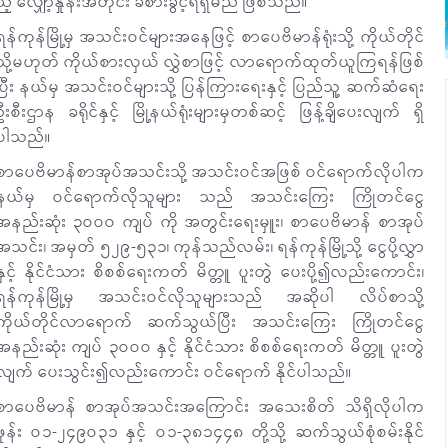
ည့် လျှော့နှုန်းအတိုင်း ခံစားခွင့်ရရှိမည် ဖြစ်သည်။
ရန်ကုန်မြို့မှ အသင်းဝင်များအနေဖြင့် စာပေဗိမာန်ရုံးသို့ ကိုယ်တိုင်
သို့မဟုတ် ကိုယ်စားလှယ် လွှဲစာဖြင့် လာရောက်ထုတ်ယူကြရန်ဖြစ်
ပြီး နယ်မှ အသင်းဝင်များသို့ ပြန်ကြားရေးနှင့် ပြည်သူ့ ဆက်ဆံရေး
ဦးစီးဌာန ခရိုင်နှင့် မြို့နယ်ရုံးများမှတစ်ဆင့် ဖြန့်ချိပေးလျက် ရှိ
ပါသည်။
စာပေဗိမာန်စာအုပ်အသင်းသို့ အသင်းဝင်အဖြစ် ဝင်ရောက်လိုပါက
နယ်မှ ဝင်ရောက်လိုသူများ သည် အသင်းကြေး ကြိုတင်ငွေ
အနည်းဆုံး ၃ဝဝဝ ကျပ် ကို အတွင်းရေးမှူး၊ စာပေဗိမာန် စာအုပ်
အသင်း၊ အမှတ် ၅၂၉-၅၃၁၊ ကုန်သည်လမ်း၊ ရန်ကုန်မြို့သို့ ငွေပို့လွှာ
နှင့် နိုင်ငံသား စိစစ်ရေးကတ် မိတ္တူ ပူးတွဲ ပေးပို့၍လည်းကောင်း၊
ရန်ကုန်မြို့မှ အသင်းဝင်လိုသူများသည် အဆိုပါ လိပ်စာသို့
ကိုယ်တိုင်လာရောက် ဆက်သွယ်ပြီး အသင်းကြေး ကြိုတင်ငွေ
အနည်းဆုံး ကျပ် ၃ဝဝဝ နှင့် နိုင်ငံသား စိစစ်ရေးကတ် မိတ္တူ ပူးတွဲ
လျက် ပေးသွင်း၍လည်းကောင်း ဝင်ရောက် နိုင်ပါသည်။
စာပေဗိမာန် စာအုပ်အသင်းအကြောင်း အသေးစိတ် သိရှိလိုပါက
ဖုန်း ဝ၁-၂၄၉ဝ၃၁ နှင့် ဝ၁-၃၈၁၄၄၈ တို့သို့ ဆက်သွယ်စုံစမ်းနိုင်