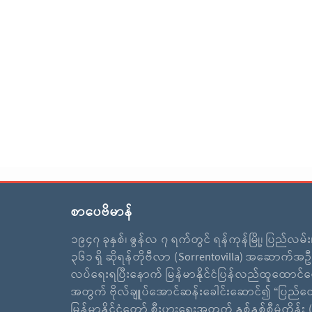
စာပေဗိမာန်
၁၉၄၇ ခုနှစ်၊ ဇွန်လ ၇ ရက်တွင် ရန်ကုန်မြို့၊ ပြည်လမ်
၃၆၁ ရှိ ဆိုရန်တိုဗီလာ (Sorrentovilla) အဆောက်အဦ
လပ်ရေးရပြီးနောက် မြန်မာနိုင်ငံပြန်လည်ထူထောင်ရ
အတွက် ဗိုလ်ချူပ်အောင်ဆန်းခေါင်းဆောင်၍ “ပြည်ထ
မြန်မာနိုင်ငံတော် စီးပွားရေးအတွက် နှစ်နှစ်စီမံကိန်း (