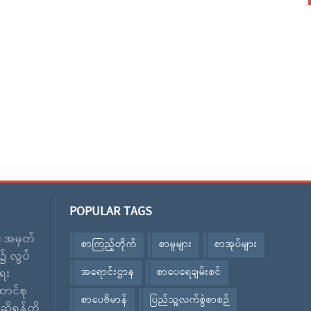
POPULAR TAGS
း၊ အမှတ်
စာကြည့်တိုက်
စာမူများ
စာအုပ်များ
၌ လွပ်
အရောင်းဌာန
စာပေရေချမ်းစင်
ေး
ောင်စု
စာပေဗိမာန်
ပြည်သူ့လက်စွဲစာစဉ်
ဆိုရန်တို