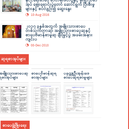
နိုင်ငံရေးစာပေ စာတမ်းဖတ်ပွဲနှင့် မိုးရာသီစာ
အုပ် ဈေးရောင်းပွဲတော် ဆောင်ရွက် ပြီးစီးမှု
များနှင့် စပ်လျဉ်း၍ ဆွေးနွေး
18-Aug-2016
၂၀၁၇ ခုနှစ်အတွက် အမျိုးသားစာပေ
တစ်သက်တာဆု၊ အမျိုးသားစာပေဆုနှင့်
စာပေဗိမာန်စာမူဆု ချီးမြှင့်ပွဲ အခမ်းအနား
ကျင်းပ
08-Dec-2018
ဆုရစာအုပ်များ
အမျိူးသားစာပေဆု
စာပေဗိမာန်ဆုရ
ပခုက္ကူဦးအုန်းဖေ
ရစာအုပ်များ
စာအုပ်များ
စာပေဆုရစာမူများ
စာပေဖွံ့ဖြိုးရေး