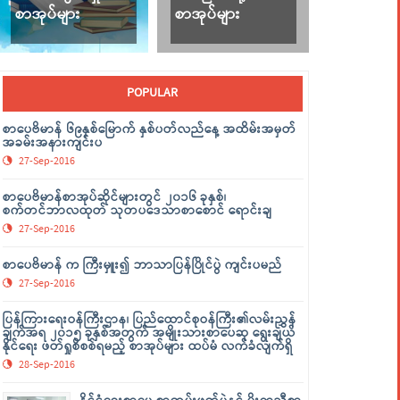
စာအုပ်များ
စာအုပ်များ
POPULAR
စာပေဗိမာန် ၆၉နှစ်မြောက် နှစ်ပတ်လည်နေ့ အထိမ်းအမှတ်
အခမ်းအနားကျင်းပ
27-Sep-2016
စာပေဗိမာန်စာအုပ်ဆိုင်များတွင် ၂၀၁၆ ခုနှစ်၊
စက်တင်ဘာလထုတ် သုတပဒေသာစာစောင် ရောင်းချ
27-Sep-2016
စာပေဗိမာန် က ကြီးမှူး၍ ဘာသာပြန်ပြိုင်ပွဲ ကျင်းပမည်
27-Sep-2016
ပြန်ကြားရေးဝန်ကြီးဌာန၊ ပြည်ထောင်စုဝန်ကြီး၏လမ်းညွှန်
ချက်အရ ၂၀၁၅ ခုနှစ်အတွက် အမျိုးသားစာပေဆု ရွေးချယ်
နိုင်ရေး ဖတ်ရှုစိစစ်ရမည့် စာအုပ်များ ထပ်မံ လက်ခံလျက်ရှိ
28-Sep-2016