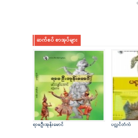
ဆက်စပ် စာအုပ်များ
ရာမဦးအုန်းမောင်
ပလ္လင်တံကဲ