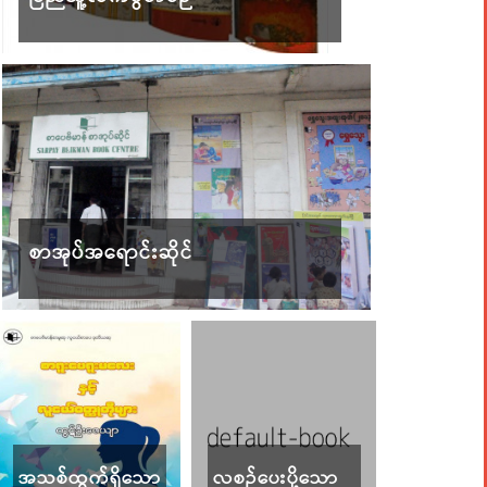
စာအုပ်အရောင်းဆိုင်
အသစ်ထွက်ရှိသော
လစဉ်ပေးပို့သော